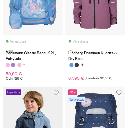
Varastossa
Varastossa
(126)
(2)
Beckmann Classic Reppu 22L,
Lindberg Drammen Kuoritakki,
Fairytale
Dry Rose
59,90 €
87,90 €
Ovh: 129 €
(
Ilman dealia
103,90 €
)
Superhinta
-30%
Testivoittaja