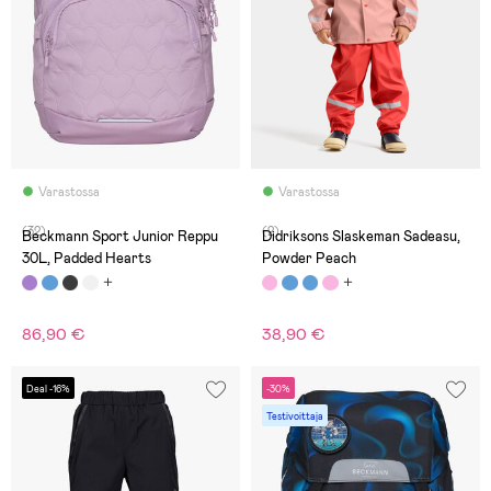
Varastossa
Varastossa
(32)
(2)
Beckmann Sport Junior Reppu
Didriksons Slaskeman Sadeasu,
30L, Padded Hearts
Powder Peach
86,90 €
38,90 €
Deal -16%
-30%
Testivoittaja