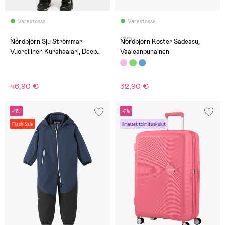
Varastossa
Varastossa
(4)
(121)
Nordbjörn Sju Strömmar
Nordbjörn Koster Sadeasu,
Vuorellinen Kurahaalari, Deep
Vaaleanpunainen
Dephts Art
46,90 €
32,90 €
-11%
-7%
Flash Sale
Ilmaiset toimituskulut