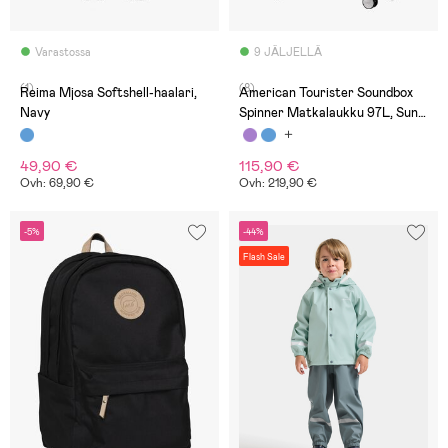
Varastossa
9 JÄLJELLÄ
(1)
(8)
Reima Mjosa Softshell-haalari,
American Tourister Soundbox
Navy
Spinner Matkalaukku 97L, Sun
Kissed Coral
49,90 €
115,90 €
Ovh: 69,90 €
Ovh: 219,90 €
-5%
-44%
Flash Sale