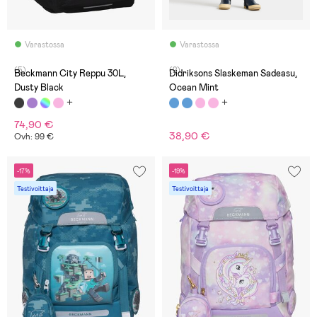
Varastossa
Varastossa
(5)
(2)
Beckmann City Reppu 30L,
Didriksons Slaskeman Sadeasu,
Dusty Black
Ocean Mint
74,90 €
38,90 €
Ovh: 99 €
-17%
-19%
Testivoittaja
Testivoittaja