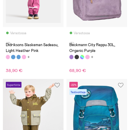
Varastossa
Varastossa
(2)
(5)
Didriksons Slaskeman Sadeasu,
Beckmann City Reppu 30L,
Light Heather Pink
Organic Purple
38,90 €
68,90 €
Superhinta
-22%
Testivoittaja