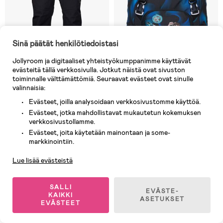
Sinä päätät henkilötiedoistasi
Jollyroom ja digitaaliset yhteistyökumppanimme käyttävät
evästeitä tällä verkkosivulla. Jotkut näistä ovat sivuston
toiminnalle välttämättömiä. Seuraavat evästeet ovat sinulle
valinnaisia:
Varastossa
Varastossa
Evästeet, joilla analysoidaan verkkosivustomme käyttöä.
(1)
(126)
Evästeet, jotka mahdollistavat mukautetun kokemuksen
Lindberg Drammen Kuorihousut,
Beckmann Classic Reppu 22L,
verkkosivustollamme.
Musta
Magic League
Evästeet, joita käytetään mainontaan ja some-
Asiakaspalvelu
markkinointiin.
50,90 €
89,90 €
(
Ilman dealia
60,90 €
)
Lue lisää evästeistä
Testivoittaja
Öko-Tex
SALLI
EVÄSTE-
KAIKKI
Superhinta
Superhinta
ASETUKSET
EVÄSTEET