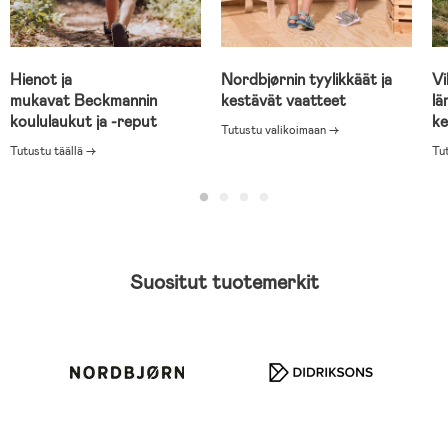
Hienot ja
Nordbjørnin tyylikkäät ja
Vi
mukavat Beckmannin
kestävät vaatteet
lä
koululaukut ja -reput
ke
Tutustu valikoimaan →
Tutustu täällä →
Tu
Suositut tuotemerkit