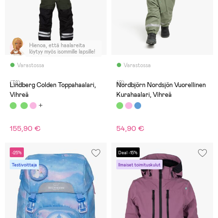
Hienoa, että haalareita
löytyy myös isommille lapsille!
Varastossa
Varastossa
(78)
(0)
Lindberg Colden Toppahaalari,
Nordbjörn Nordsjön Vuorellinen
Vihreä
Kurahaalari, Vihreä
155,90 €
54,90 €
-25%
Deal -15%
Testivoittaja
Ilmaiset toimituskulut