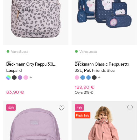
Varastossa
Varastossa
(5)
(22)
Beckmann City Reppu 30L,
Beckmann Classic Reppusetti
Leopard
22L, Pet Friends Blue
129,90 €
83,90 €
Ovh: 219 €
-20%
-44%
Flash Sale