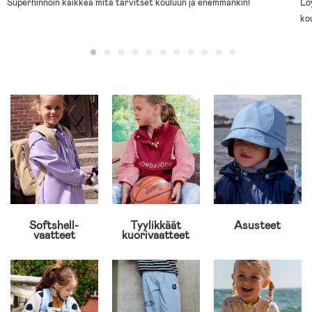
Superhinnoin kaikkea mitä tarvitset kouluun ja enemmänkin!
Lö
ko
Softshell-
Tyylikkäät
Asusteet
vaatteet
kuorivaatteet