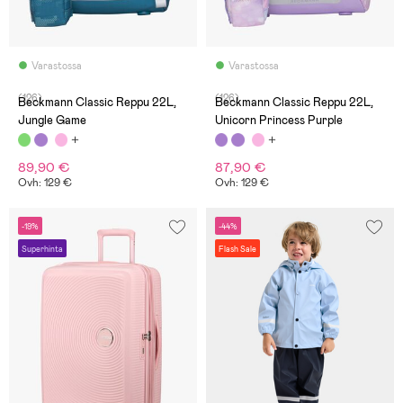
Varastossa
Varastossa
(126)
(126)
Beckmann Classic Reppu 22L,
Beckmann Classic Reppu 22L,
Jungle Game
Unicorn Princess Purple
89,90 €
87,90 €
Ovh: 129 €
Ovh: 129 €
-19%
-44%
Superhinta
Flash Sale