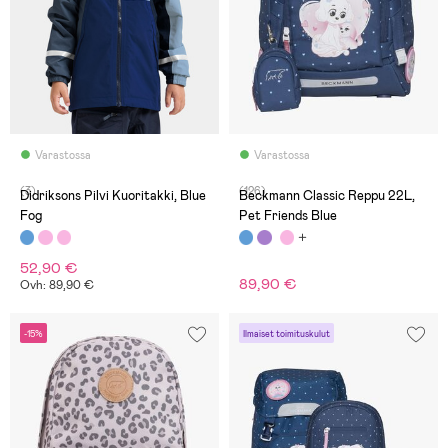
Varastossa
Varastossa
(3)
(126)
Didriksons Pilvi Kuoritakki, Blue
Beckmann Classic Reppu 22L,
Fog
Pet Friends Blue
52,90 €
89,90 €
Ovh: 89,90 €
-15%
Ilmaiset toimituskulut