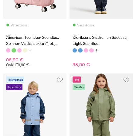
Varastossa
Varastossa
(11)
(2)
American Tourister Soundbox
Didriksons Slaskeman Sadeasu,
Spinner Matkalaukku 71,5L,
Light Sea Blue
Pastel Pink
96,90 €
38,90 €
Ovh: 179,90 €
Testivoittaja
-17%
Superhinta
Öko-Tex