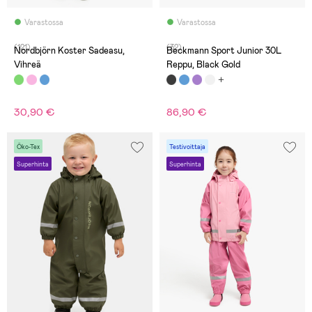
Varastossa
Varastossa
(121)
(32)
Nordbjörn Koster Sadeasu,
Beckmann Sport Junior 30L
Vihreä
Reppu, Black Gold
30,90 €
86,90 €
Öko-Tex
Testivoittaja
Superhinta
Superhinta