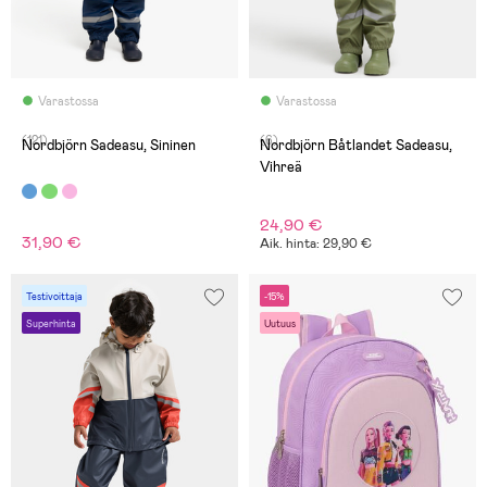
Varastossa
Varastossa
(121)
(6)
Nordbjörn Sadeasu, Sininen
Nordbjörn Båtlandet Sadeasu,
Vihreä
24,90 €
31,90 €
Aik. hinta: 29,90 €
Testivoittaja
-15%
Superhinta
Uutuus