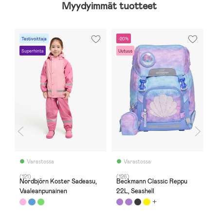
Myydyimmät tuotteet
Testivoittaja
-20%
-
Superhinta
Uutuus
E
Varastossa
Varastossa
(121)
(126)
(
Nordbjörn Koster Sadeasu,
Beckmann Classic Reppu
N
aa
Vaaleanpunainen
22L, Seashell
S
2