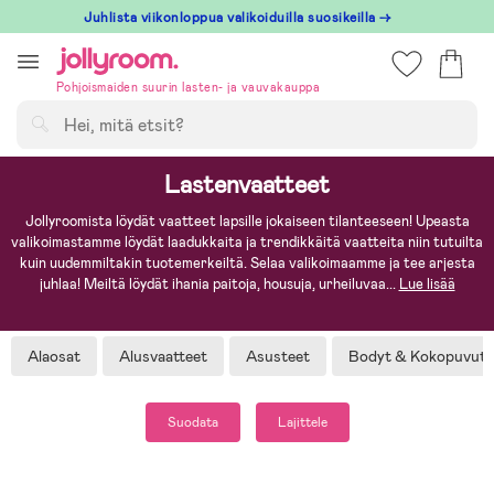
Hoppa
Juhlista viikonloppua valikoiduilla suosikeilla →
till
innehållet
Pohjoismaiden suurin lasten- ja vauvakauppa
Hae
Lastenvaatteet
Jollyroomista löydät vaatteet lapsille jokaiseen tilanteeseen! Upeasta
valikoimastamme löydät laadukkaita ja trendikkäitä vaatteita niin tutuilta
kuin uudemmiltakin tuotemerkeiltä. Selaa valikoimaamme ja tee arjesta
juhlaa! Meiltä löydät ihania paitoja, housuja, urheiluvaa
...
Lue lisää
Alaosat
Alusvaatteet
Asusteet
Bodyt & Kokopuvut
Suodata
Lajittele