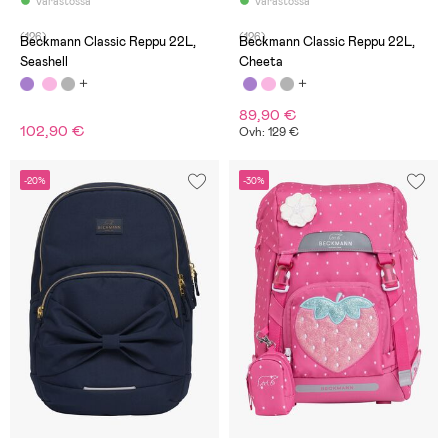
Varastossa
Varastossa
(126)
(126)
Beckmann Classic Reppu 22L,
Beckmann Classic Reppu 22L,
Seashell
Cheeta
89,90 €
102,90 €
Ovh: 129 €
-20%
-30%