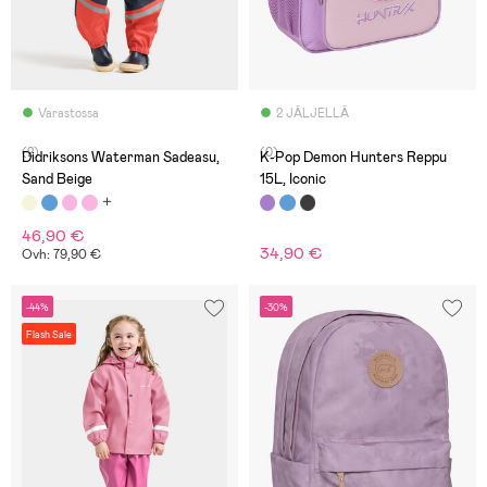
Varastossa
2 JÄLJELLÄ
(2)
(0)
Didriksons Waterman Sadeasu,
K-Pop Demon Hunters Reppu
Sand Beige
15L, Iconic
46,90 €
34,90 €
Ovh: 79,90 €
-44%
-30%
Flash Sale