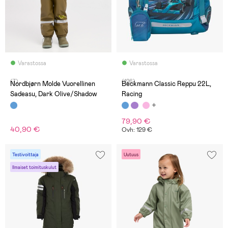
Varastossa
Varastossa
(7)
(126)
Nordbjørn Molde Vuorellinen
Beckmann Classic Reppu 22L,
Sadeasu, Dark Olive/Shadow
Racing
79,90 €
40,90 €
Ovh: 129 €
Testivoittaja
Uutuus
Ilmaiset toimituskulut