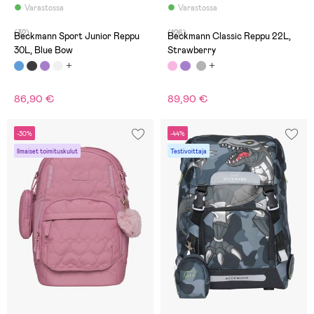
Varastossa
Varastossa
(32)
(126)
Beckmann Sport Junior Reppu
Beckmann Classic Reppu 22L,
30L, Blue Bow
Strawberry
86,90 €
89,90 €
-30%
-44%
Ilmaiset toimituskulut
Testivoittaja