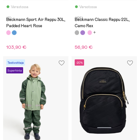
Varastossa
Varastossa
(0)
(126)
Beckmann Sport Air Reppu 30L,
Beckmann Classic Reppu 22L,
Padded Heart Rose
Camo Rex
103,90 €
56,90 €
Testivoittaja
-20%
Superhinta