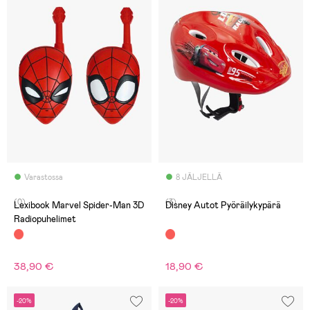
Varastossa
8 JÄLJELLÄ
(0)
(3)
Lexibook Marvel Spider-Man 3D
Disney Autot Pyöräilykypärä
Radiopuhelimet
38,90 €
18,90 €
-20%
-20%