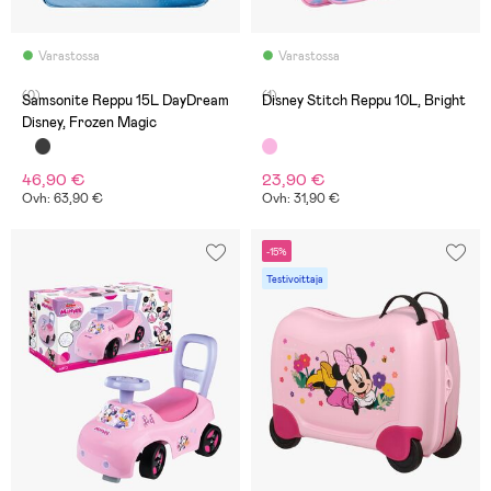
Varastossa
Varastossa
(0)
(1)
Samsonite Reppu 15L DayDream
Disney Stitch Reppu 10L, Bright
Disney, Frozen Magic
46,90 €
23,90 €
Ovh: 63,90 €
Ovh: 31,90 €
-15%
Testivoittaja