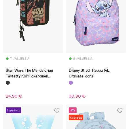
7 JÄLJELLÄ
8 JÄLJELLÄ
(0)
(0)
Star Wars The Mandalorian
Disney Stitch Reppu 14L,
Täytetty Kolmilokeroinen
Ultimate Icons
Penaali 37 Osaa, Mandalorian &
Grogu
24,90 €
30,90 €
Superhinta
-16%
Flash Sale