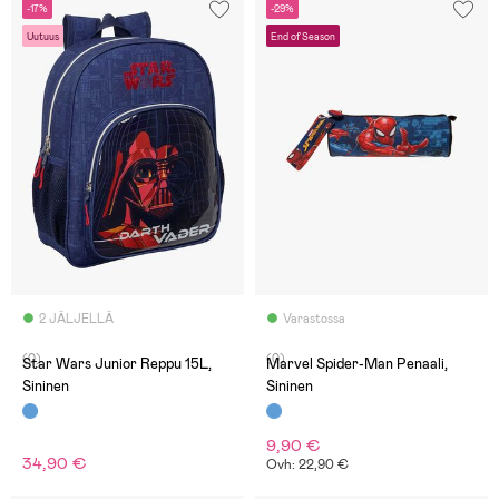
-17%
-29%
Uutuus
End of Season
2 JÄLJELLÄ
Varastossa
(0)
(0)
Star Wars Junior Reppu 15L,
Marvel Spider-Man Penaali,
Sininen
Sininen
9,90 €
34,90 €
Ovh: 22,90 €