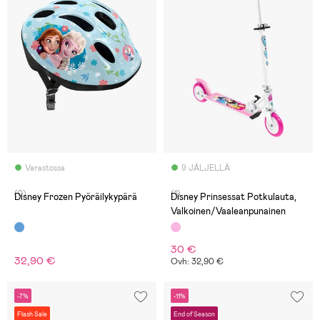
Varastossa
9 JÄLJELLÄ
(0)
(1)
Disney Frozen Pyöräilykypärä
Disney Prinsessat Potkulauta,
Valkoinen/Vaaleanpunainen
30 €
32,90 €
Ovh: 32,90 €
-7%
-11%
Flash Sale
End of Season