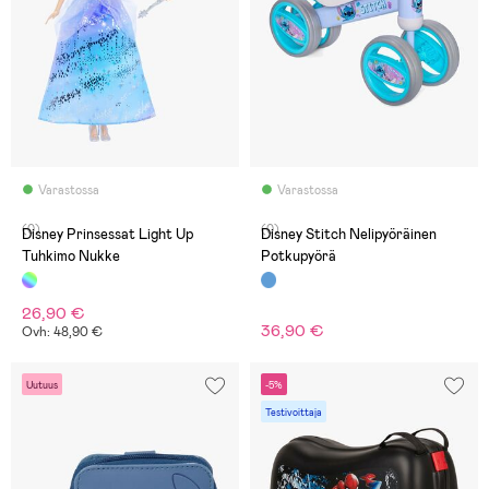
Varastossa
Varastossa
(0)
(0)
Disney Prinsessat Light Up
Disney Stitch Nelipyöräinen
Tuhkimo Nukke
Potkupyörä
26,90 €
36,90 €
Ovh: 48,90 €
Uutuus
-5%
Testivoittaja