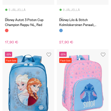
5 JÄLJELLÄ
9 JÄLJELLÄ
(1)
(0)
Disney Autot 3 Piston Cup
Disney Lilo & Stitch
Champion Reppu 14L, Red
Kolmilokeroinen Penaali,
Vaaleansininen
17,90 €
27,90 €
-22%
-20%
Flash Sale
Flash Sale