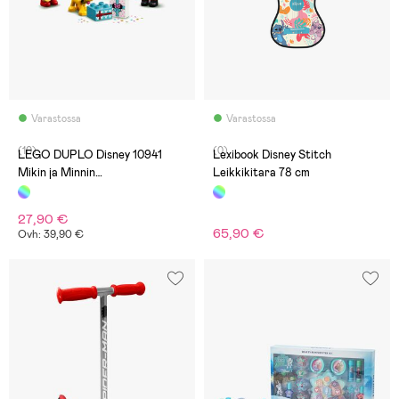
Varastossa
Varastossa
(10)
(0)
LEGO DUPLO Disney 10941
Lexibook Disney Stitch
Mikin ja Minnin
Leikkikitara 78 cm
Syntymäpäiväjuna
27,90 €
65,90 €
Ovh: 39,90 €