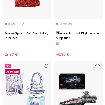
9 JÄLJELLÄ
Varastossa
(0)
(0)
Marvel Spider-Man Aamutakki,
Disney Prinsessat Digikamera +
Punainen
Suojakuori
27,90 €
48,90 €
-11%
End of Season