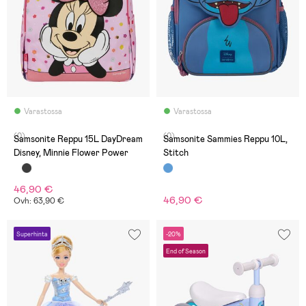
Varastossa
Varastossa
(0)
(0)
Samsonite Reppu 15L DayDream
Samsonite Sammies Reppu 10L,
Disney, Minnie Flower Power
Stitch
46,90 €
46,90 €
Ovh: 63,90 €
Superhinta
-20%
End of Season