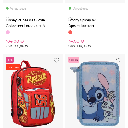
Varastossa
Varastossa
(1)
(0)
Disney Prinsessat Style
Smoby Spidey V8
Collection Leikkikeittiö
Ajosimulaattori
164,90 €
74,90 €
Ovh: 199,90 €
Ovh: 103,90 €
-10%
Uutuus
Flash Sale