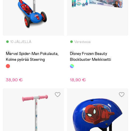
10 JÄLJELLÄ
Varastossa
(3)
(1)
Marvel Spider-Man Pokulauta,
Disney Frozen Beauty
Kolme pyörää Steering
Blockbuster Meikkisetti
38,90 €
18,90 €