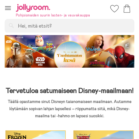
Hoppa
till
Pohjoismaiden suurin lasten- ja vauvakauppa
innehållet
Hae
Tervetuloa satumaiseen Disney-maailmaan!
Täällä opastamme sinut Disneyn taianomaiseen maailmaan. Autamme
löytämään sopivan lahjan lapsellesi – riippumatta siitä, mikä Disney-
maailma tai -hahmo on lapsesi suosikki.