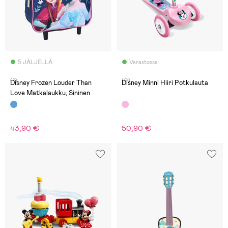
5 JÄLJELLÄ
Varastossa
(1)
(0)
Disney Frozen Louder Than
Disney Minni Hiiri Potkulauta
Love Matkalaukku, Sininen
43,90 €
50,90 €