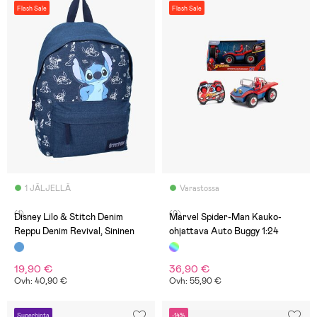
Flash Sale
Flash Sale
1 JÄLJELLÄ
Varastossa
(1)
(0)
Disney Lilo & Stitch Denim
Marvel Spider-Man Kauko-
Reppu Denim Revival, Sininen
ohjattava Auto Buggy 1:24
19,90 €
36,90 €
Ovh: 40,90 €
Ovh: 55,90 €
Superhinta
-14%