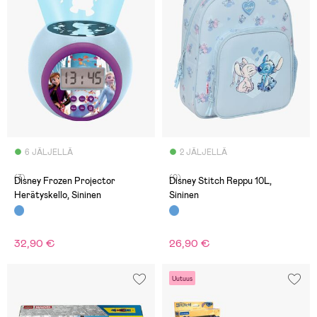
6 JÄLJELLÄ
2 JÄLJELLÄ
(3)
(0)
Disney Frozen Projector
Disney Stitch Reppu 10L,
Herätyskello, Sininen
Sininen
32,90 €
26,90 €
Uutuus