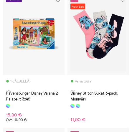
Flash Sale
1 JÄLJELLÄ
Varastossa
(0)
(0)
Ravensburger Disney Vaiana 2
Disney Stitch Sukat 3-pack,
Palapelit 3x49
Moniväri
13,90 €
11,90 €
Ovh: 14,90 €