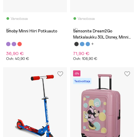
Varastossa
Varastossa
(1)
(7)
Smoby Minni Hiiri Potkuauto
Samsonite Dream2Go
Matkalaukku 30L Disney, Minnie
Flower Power
36,90 €
71,90 €
Ovh: 40,90 €
Ovh: 108,90 €
-8%
Testivoittaja