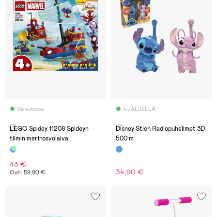
Varastossa
4 JÄLJELLÄ
(1)
(0)
LEGO Spidey 11208 Spideyn
Disney Stich Radiopuhelimet 3D
tiimin merirosvolaiva
500 m
43 €
34,90 €
Ovh: 59,90 €