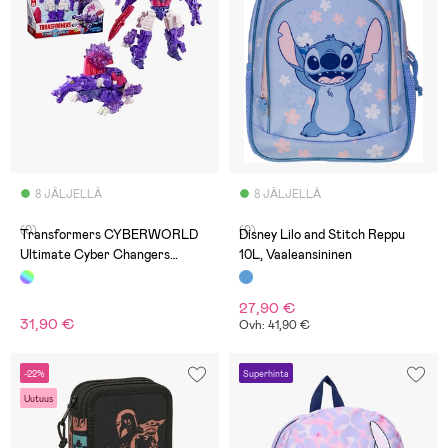
8 JÄLJELLÄ
8 JÄLJELLÄ
(0)
(0)
Transformers CYBERWORLD
Disney Lilo and Stitch Reppu
Ultimate Cyber Changers
10L, Vaaleansininen
Toimintahahmo Shockwave Dino
16 cm
27,90 €
31,90 €
Ovh: 41,90 €
-22%
Superhinta
Uutuus