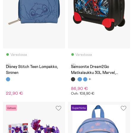
Varastossa
Varastossa
(0)
(7)
Disney Stitch Teen Lompakko,
Samsonite Dream2Go
Sininen
Matkalaukku 30L Marvel,
Spider-Man Mystery
86,90 €
22,90 €
Ovh: 108,90 €
Uutuus
Superhinta