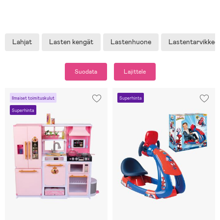
Lahjat
Lasten kengät
Lastenhuone
Lastentarvikkee
Suodata
Lajittele
Ilmaiset toimituskulut
Superhinta
Superhinta