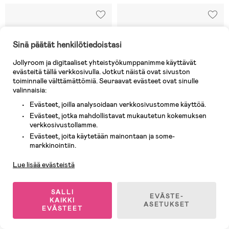
Sinä päätät henkilötiedoistasi
Jollyroom ja digitaaliset yhteistyökumppanimme käyttävät
evästeitä tällä verkkosivulla. Jotkut näistä ovat sivuston
toiminnalle välttämättömiä. Seuraavat evästeet ovat sinulle
valinnaisia:
Evästeet, joilla analysoidaan verkkosivustomme käyttöä.
Evästeet, jotka mahdollistavat mukautetun kokemuksen
verkkosivustollamme.
Evästeet, joita käytetään mainontaan ja some-
Asiakaspalvelu
markkinointiin.
3 JÄLJELLÄ
2 JÄLJELLÄ
Lue lisää evästeistä
(0)
(0)
Samsonite Toilettilaukku, Stitch
Trefl Bilar 3 Palapeli 100
SALLI
EVÄSTE-
KAIKKI
ASETUKSET
EVÄSTEET
25 €
14,90 €