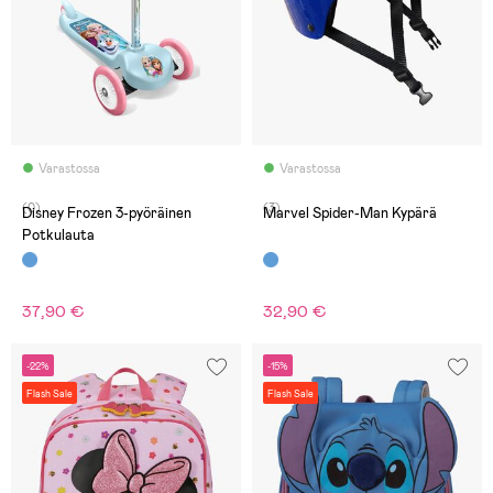
Varastossa
Varastossa
(0)
(3)
Disney Frozen 3-pyöräinen
Marvel Spider-Man Kypärä
Potkulauta
37,90 €
32,90 €
-22%
-15%
Flash Sale
Flash Sale