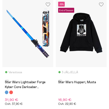
-19%
End of Season
Varastossa
3 JÄLJELLÄ
(0)
(0)
Star Wars Lightsaber Forge
Star Wars Huppari, Musta
Kyber Core Darksaber
Sähköinen Valomiekka
31,90 €
16,90 €
Ovh: 37,90 €
Ovh: 22,90 €