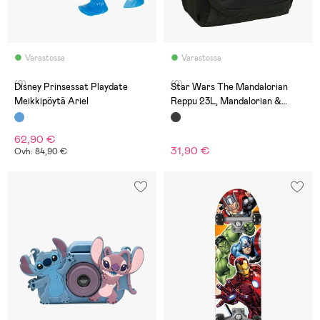
Varastossa
Varastossa
(0)
(0)
Disney Prinsessat Playdate
Star Wars The Mandalorian
Meikkipöytä Ariel
Reppu 23L, Mandalorian &
Grogu
62,90 €
31,90 €
Ovh: 84,90 €