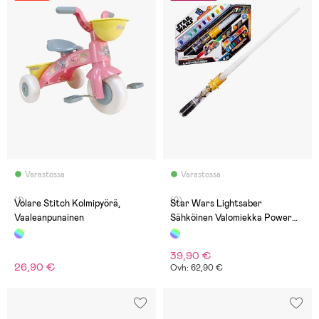
Varastossa
Varastossa
(1)
(0)
Volare Stitch Kolmipyörä,
Star Wars Lightsaber
Vaaleanpunainen
Sähköinen Valomiekka Power
Crystal
39,90 €
26,90 €
Ovh: 62,90 €