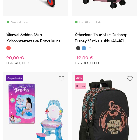
Varastossa
5 JÄLJELLÄ
(13)
(0)
Marvel Spider-Man
American Tourister Dashpop
Kokoontaitettava Potkulauta
Disney Matkalaukku 41–47L,
Minnie Bubbles
29,90 €
112,90 €
Ovh: 49,90 €
Ovh: 165,90 €
Superhinta
-14%
Uutuus