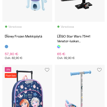
Varastossa
Varastossa
(3)
(0)
Disney Frozen Meikkipöytä
LEGO Star Wars 75441
Venator-luokan
hyökkäysristeilijä
57,90 €
65 €
Ovh: 82,90 €
Ovh: 92,90 €
-31%
Flash Sale