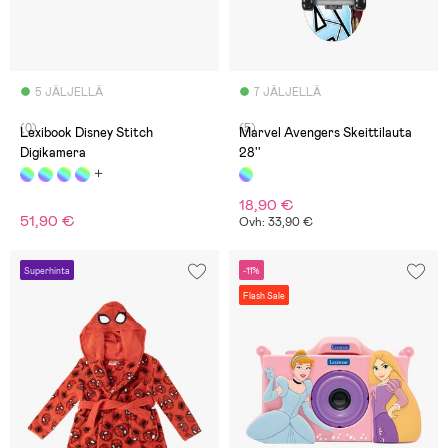
5 JÄLJELLÄ
7 JÄLJELLÄ
(0)
(5)
Lexibook Disney Stitch
Marvel Avengers Skeittilauta
Digikamera
28''
18,90 €
51,90 €
Ovh: 33,90 €
Superhinta
-11%
Flash Sale