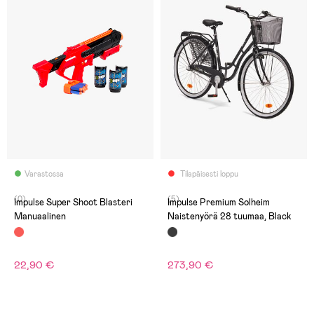
Varastossa
Tilapäisesti loppu
(0)
(5)
Impulse Super Shoot Blasteri
Impulse Premium Solheim
Manuaalinen
Naistenyörä 28 tuumaa, Black
22,90 €
273,90 €