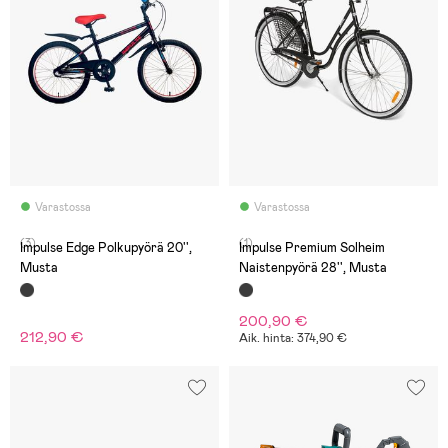
Varastossa
Varastossa
(3)
(1)
Impulse Edge Polkupyörä 20'',
Impulse Premium Solheim
Musta
Naistenpyörä 28'', Musta
200,90 €
212,90 €
Aik. hinta: 374,90 €