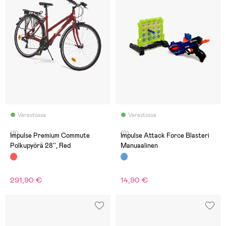
Varastossa
Varastossa
(9)
(0)
Impulse Premium Commute
Impulse Attack Force Blasteri
Polkupyörä 28'', Red
Manuaalinen
291,90 €
14,90 €