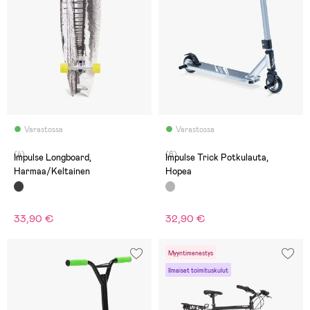
Varastossa
Varastossa
(4)
(6)
Impulse Longboard,
Impulse Trick Potkulauta,
Harmaa/Keltainen
Hopea
33,90 €
32,90 €
Myyntimenestys
Ilmaiset toimituskulut