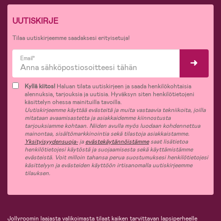
UUTISKIRJE
Tilaa uutiskirjeemme saadaksesi erityisetuja!
Email*
Kyllä kiitos!
Haluan tilata uutiskirjeen ja saada henkilökohtaisia
alennuksia, tarjouksia ja uutisia. Hyväksyn siten henkilötietojeni
käsittelyn ohessa mainituilla tavoilla.
Uutiskirjeemme käyttää evästeitä ja muita vastaavia tekniikoita, joilla
mitataan avaamisastetta ja asiakkaidemme kiinnostusta
tarjouksiamme kohtaan. Niiden avulla myös luodaan kohdennettua
mainontaa, sisältömarkkinointia sekä tilastoja asiakkaistamme.
Yksityisyydensuoja-
ja
evästekäytännöistämme
saat lisätietoa
henkilötietojesi käytöstä ja suojaamisesta sekä käyttämistämme
evästeistä. Voit milloin tahansa perua suostumuksesi henkilötietojesi
käsittelyyn ja evästeiden käyttöön irtisanomalla uutiskirjeemme
tilauksen.
Jollyroomin laajasta valikoimasta tilaat kaiken tarvittavan lapsiperheelle