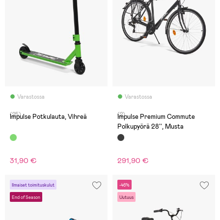
Varastossa
Varastossa
(25)
(2)
Impulse Potkulauta, Vihreä
Impulse Premium Commute
Polkupyörä 28'', Musta
31,90 €
291,90 €
Ilmaiset toimituskulut
-46%
End of Season
Uutuus