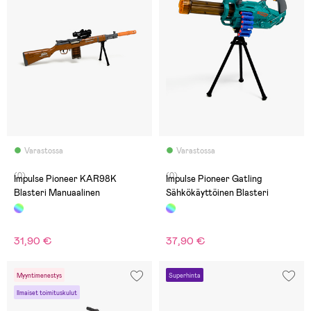
Varastossa
Varastossa
(0)
(0)
Impulse Pioneer KAR98K
Impulse Pioneer Gatling
Blasteri Manuaalinen
Sähkökäyttöinen Blasteri
31,90 €
37,90 €
Myyntimenestys
Superhinta
Ilmaiset toimituskulut