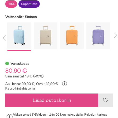
-19%
Superhinta
Valitse väri:
Sininen
Varastossa
80,90 €
Sinä säästät 19 € (-19%)
i
Aik. hinta: 99,90 €;
Ovh: 149,90 €
Katso hintahistoria
Lisää ostoskoriin
Maksa erissä
7 €/kk
enintään 36 kk:n maksuajalla. Palvelun tarjoaa