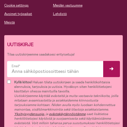
Cookie settings
Meidän vastuumme
Avoimet työpaikat
Lehdistö
Meistä
UUTISKIRJE
Tilaa uutiskirjeemme saadaksesi erityisetuja!
Email*
Kyllä kiitos!
Haluan tilata uutiskirjeen ja saada henkilökohtaisia
alennuksia, tarjouksia ja uutisia. Hyväksyn siten henkilötietojeni
käsittelyn ohessa mainituilla tavoilla.
Uutiskirjeemme käyttää evästeitä ja muita vastaavia tekniikoita, joilla
mitataan avaamisastetta ja asiakkaidemme kiinnostusta
tarjouksiamme kohtaan. Niiden avulla myös luodaan kohdennettua
mainontaa, sisältömarkkinointia sekä tilastoja asiakkaistamme.
Yksityisyydensuoja-
ja
evästekäytännöistämme
saat lisätietoa
henkilötietojesi käytöstä ja suojaamisesta sekä käyttämistämme
evästeistä. Voit milloin tahansa perua suostumuksesi henkilötietojesi