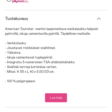
.
Tuotekuvaus
American Tourister -merkin laajennettava matkalaukku helposti
pyörivillä, iskuja vaimentavilla pyörillä. Täydellinen matkalle.
- Verkkotasku.
- Joustavat ristikkäiset sisähihnat.
- Yläkahva.
- Iskuja vaimentavat tuplapyörät.
- Integroitu 3-numeroinen TSA-yhdistelmälukko.
- Sisältää tarroja koristelua varten.
- Mitat: K 55 x L 40 x S 20/23 cm.
- 100 % polypropeeni.
Lue lisää