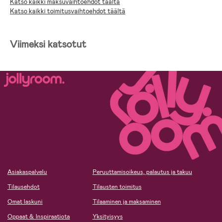
Katso kaikki maksuvaihtoehdot täältä
Katso kaikki toimitusvaihtoehdot täältä
Viimeksi katsotut
Asiakaspalvelu
Peruuttamisoikeus, palautus ja takuu
Tilausehdot
Tilausten toimitus
Omat laskuni
Tilaaminen ja maksaminen
Oppaat & Inspiraatiota
Yksityisyys