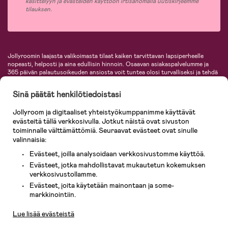
käsittelyyn ja evästeiden käyttöön irtisanomalla uutiskirjeemme
tilauksen.
Jollyroomin laajasta valikoimasta tilaat kaiken tarvittavan lapsiperheelle
nopeasti, helposti ja aina edullisin hinnoin. Osaavan asiakaspalvelumme ja
365 päivän palautusoikeuden ansiosta voit tuntea olosi turvalliseksi ja tehdä
ostoksia hyvillä mielin. Jollyroomilta saat lastenvaunut, turvaistuimet,
vaatteet vauvoille ja lapsille, inspiroivia sisustustuotteita lastenhuoneeseen,
Sinä päätät henkilötiedoistasi
lastentarvikkeita sekä paljon muuta. Meiltä löydät lukuisia tunnettuja
tuotemerkkejä, kuten Britax, Maxi-Cosi, Baby Jogger, BabyBjörn, Didriksons,
Jollyroom ja digitaaliset yhteistyökumppanimme käyttävät
KidKraft, Ergobaby, Philips Avent, Neonate, Cybex, LEGO ja monia muita!
evästeitä tällä verkkosivulla. Jotkut näistä ovat sivuston
Tervetuloa shoppailemaan Pohjoismaiden suurimpaan lastentarvikkeiden
verkkokauppaan!
toiminnalle välttämättömiä. Seuraavat evästeet ovat sinulle
valinnaisia:
Evästeet, joilla analysoidaan verkkosivustomme käyttöä.
Evästeet, jotka mahdollistavat mukautetun kokemuksen
verkkosivustollamme.
Evästeet, joita käytetään mainontaan ja some-
Asiakaspalvelu
markkinointiin.
Lue lisää evästeistä