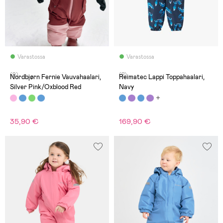
Varastossa
Varastossa
(9)
(2)
Nordbjørn Fernie Vauvahaalari,
Reimatec Lappi Toppahaalari,
Silver Pink/Oxblood Red
Navy
35,90 €
169,90 €