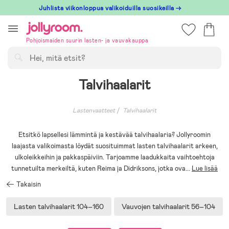
Hoppa
Juhlista viikonloppua valikoiduilla suosikeilla →
till
innehållet
Pohjoismaiden suurin lasten- ja vauvakauppa
Hae
Talvihaalarit
Lastenvaatteet
Talvihaalarit
Etsitkö lapsellesi lämmintä ja kestävää talvihaalaria? Jollyroomin
laajasta valikoimasta löydät suosituimmat lasten talvihaalarit arkeen,
ulkoleikkeihin ja pakkaspäiviin. Tarjoamme laadukkaita vaihtoehtoja
tunnetuilta merkeiltä, kuten Reima ja Didriksons, jotka ova
...
Lue lisää
Takaisin
Lasten talvihaalarit 104–160
Vauvojen talvihaalarit 56–104