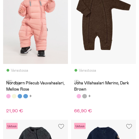
Varastossa
Varastossa
(21)
(3)
Nordbjørn Pilecub Vauvahaalari,
Joha Villahaalari Merino, Dark
Mellow Rose
Brown
21,90 €
66,90 €
Uutuus
Uutuus