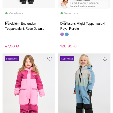
Laadukkaan tuntuinen
haalari, reilua kokoa
Varastossa
Varastossa
(2)
(172)
Nordbjörn Enelunden
Didriksons Migisi Toppahaalari,
Toppahaalari, Rose Dawn
Royal Purple
Checked
47,90 €
120,90 €
Superhinta
Superhinta