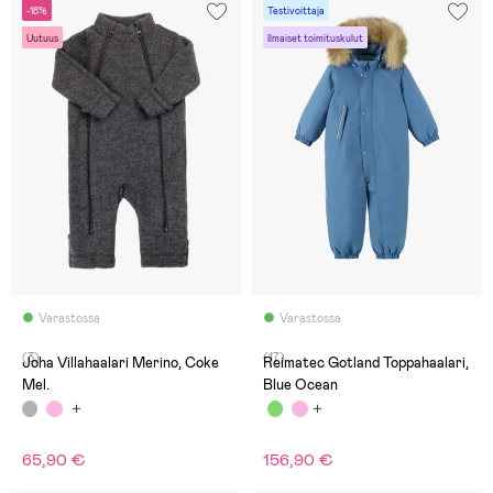
-18%
Testivoittaja
Uutuus
Ilmaiset toimituskulut
Varastossa
Varastossa
(3)
(17)
Joha Villahaalari Merino, Coke
Reimatec Gotland Toppahaalari,
Mel.
Blue Ocean
65,90 €
156,90 €