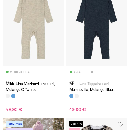
8 JÄLJELLÄ
7 JÄLJELLÄ
(0)
(0)
Mikk-Line Merinovillahaalari,
Mikk-Line Toppahaalari
Melange Offwhite
Merinovilla, Melange Blue
Nights
49,90 €
49,90 €
Testivoittaja
Deal -17%