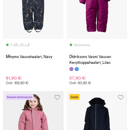
3 JÄLJELLÄ
Varastossa
(0)
(1)
Minymo Vauvahaalari, Navy
Didriksons Vasmi Vauvan
Kevyttoppahaalari, Lilac
81,90 €
27,90 €
Ovh: 129,90 €
Ovh: 80,90 €
Ilmaiset toimituskulut
Outlet