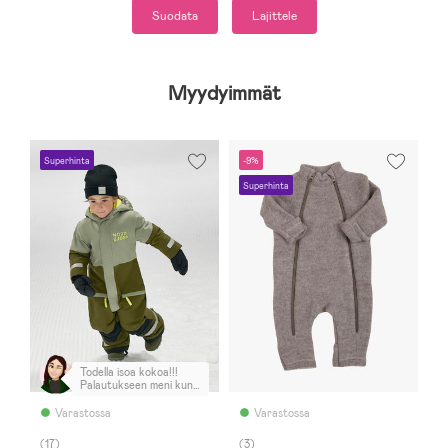
Suodata
Lajittele
Myydyimmät
Superhinta
-9%
Superhinta
Todella isoa kokoa!!!
Palautukseen meni kun
ei vaihto onnistu. En
suosittele!
Varastossa
Varastossa
(17)
(3)