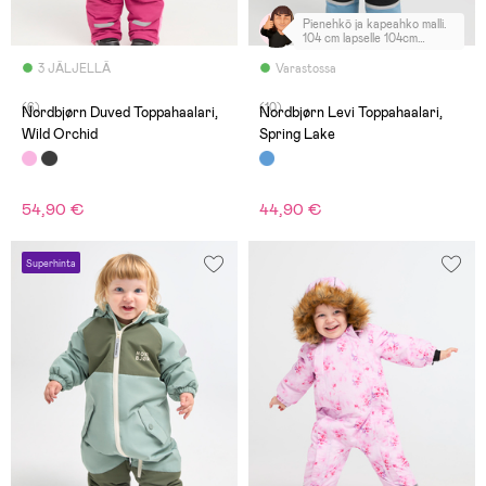
Pienehkö ja kapeahko malli.
104 cm lapselle 104cm
haalari juuri sopiva, ei
kasvunvaraa.
3 JÄLJELLÄ
Varastossa
(6)
(10)
Nordbjørn Duved Toppahaalari,
Nordbjørn Levi Toppahaalari,
Wild Orchid
Spring Lake
54,90 €
44,90 €
Superhinta