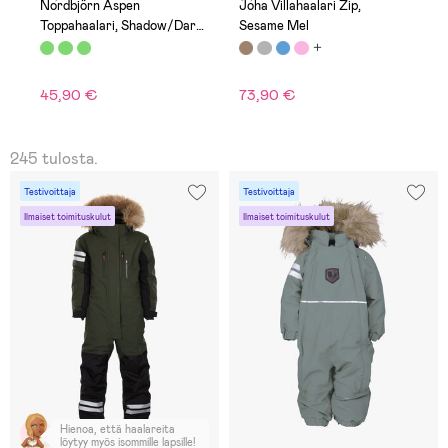
Nordbjörn Aspen
Joha Villahaalari Zip,
Toppahaalari, Shadow/Dark
Sesame Mel
Olive
45,90 €
73,90 €
245 tulosta.
Testivoittaja
Testivoittaja
Ilmaiset toimituskulut
Ilmaiset toimituskulut
Hienoa, että haalareita
löytyy myös isommille lapsille!