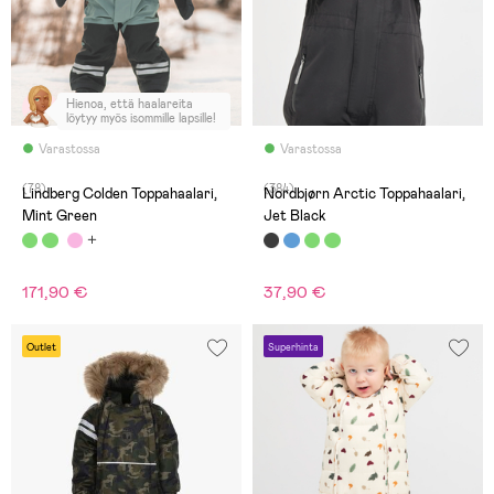
Hienoa, että haalareita
löytyy myös isommille lapsille!
Varastossa
Varastossa
(78)
(384)
Lindberg Colden Toppahaalari,
Nordbjørn Arctic Toppahaalari,
Mint Green
Jet Black
171,90 €
37,90 €
Outlet
Superhinta