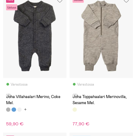
Uutuus
Varastossa
Varastossa
(2)
(0)
Joha Villahaalari Merino, Coke
Joha Toppahaalari Merinovilla,
Mel.
Sesame Mel.
59,90 €
77,90 €