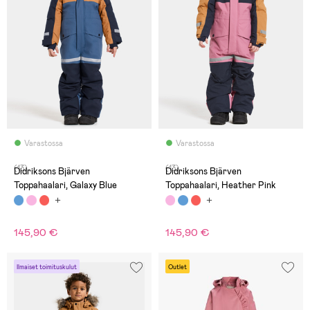
Varastossa
Varastossa
(13)
(13)
Didriksons Bjärven
Didriksons Bjärven
Toppahaalari, Galaxy Blue
Toppahaalari, Heather Pink
145,90 €
145,90 €
Ilmaiset toimituskulut
Outlet