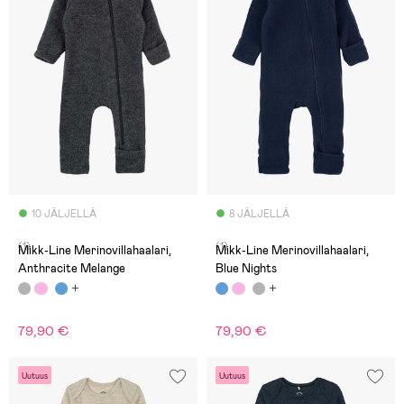
10 JÄLJELLÄ
8 JÄLJELLÄ
(1)
(1)
Mikk-Line Merinovillahaalari,
Mikk-Line Merinovillahaalari,
Anthracite Melange
Blue Nights
79,90 €
79,90 €
Uutuus
Uutuus