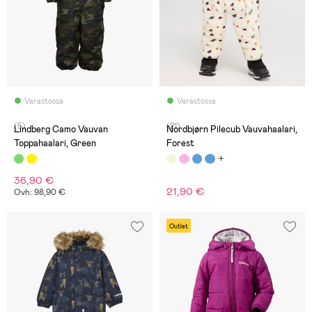
Varastossa
Varastossa
(5)
(21)
Lindberg Camo Vauvan
Nordbjørn Pilecub Vauvahaalari,
Toppahaalari, Green
Forest
36,90 €
21,90 €
Ovh: 98,90 €
Outlet