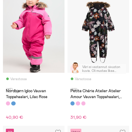
Väri ei vastannut sivuston
kuvia. Oli mustaa likaa
valmiina uudessa
tuotteessa.
Varastossa
Varastossa
(117)
(60)
Nordbjørn Igloo Vauvan
Petite Chérie Atelier Atelier
Toppahaalari, Lilac Rose
Amour Vauvan Toppahaalari,
Winter Owl Phantom
40,90 €
31,90 €
-14%
Uutuus