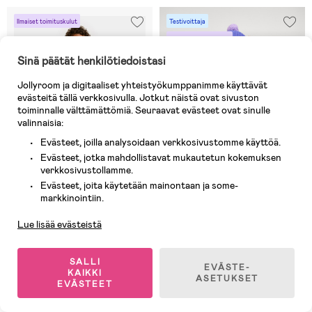
Ilmaiset toimituskulut
Testivoittaja
Ilmaiset toimituskulut
Sinä päätät henkilötiedoistasi
Jollyroom ja digitaaliset yhteistyökumppanimme käyttävät
evästeitä tällä verkkosivulla. Jotkut näistä ovat sivuston
toiminnalle välttämättömiä. Seuraavat evästeet ovat sinulle
valinnaisia:
Evästeet, joilla analysoidaan verkkosivustomme käyttöä.
Evästeet, jotka mahdollistavat mukautetun kokemuksen
verkkosivustollamme.
Evästeet, joita käytetään mainontaan ja some-
Laadukkaan tuntuinen
Asiakaspalvelu
haalari, reilua kokoa
markkinointiin.
Varastossa
Varastossa
Lue lisää evästeistä
(172)
(17)
Didriksons Migisi Toppahaalari,
Reimatec Gotland Toppahaalari,
Light Moss
Green Clay
SALLI
EVÄSTE-
KAIKKI
ASETUKSET
EVÄSTEET
146,90 €
156,90 €