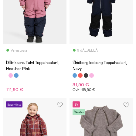
Varastossa
9 JÄLJELLÄ
(8)
(6)
Didriksons Talvi Toppahaalari,
Lindberg Iceberg Toppahaalari,
Heather Pink
Navy
31,90 €
111,90 €
Ovh: 118,90 €
Superhinta
-9%
Öko-Tex