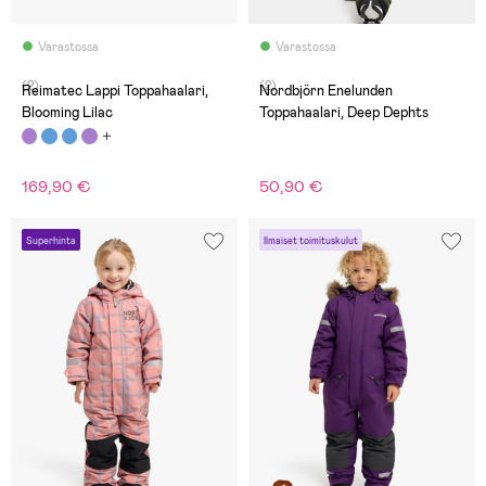
Varastossa
Varastossa
(2)
(2)
Reimatec Lappi Toppahaalari,
Nordbjörn Enelunden
Blooming Lilac
Toppahaalari, Deep Dephts
169,90 €
50,90 €
Superhinta
Ilmaiset toimituskulut