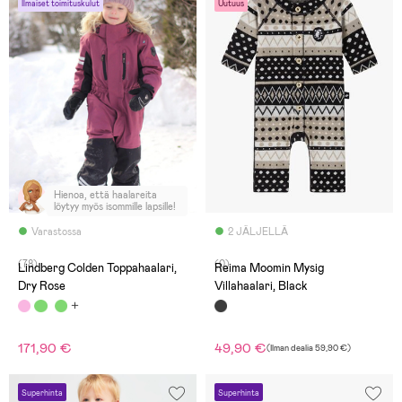
Ilmaiset toimituskulut
Uutuus
Hienoa, että haalareita
löytyy myös isommille lapsille!
Varastossa
2 JÄLJELLÄ
(78)
(0)
Lindberg Colden Toppahaalari,
Reima Moomin Mysig
Dry Rose
Villahaalari, Black
171,90 €
49,90 €
(
Ilman dealia
59,90 €
)
Superhinta
Superhinta