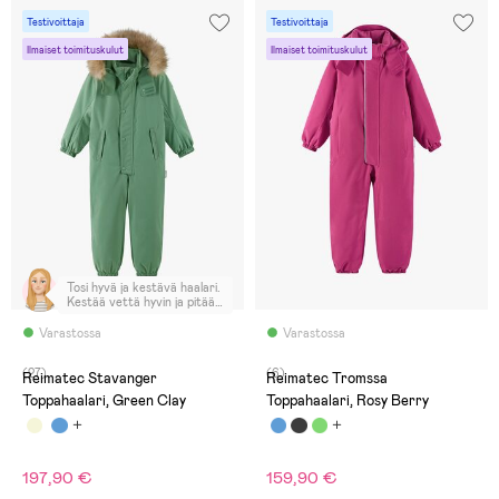
Testivoittaja
Testivoittaja
Ilmaiset toimituskulut
Ilmaiset toimituskulut
Tosi hyvä ja kestävä haalari.
Kestää vettä hyvin ja pitää
lapsen lämpimänä.
Varastossa
Varastossa
(27)
(6)
Reimatec Stavanger
Reimatec Tromssa
Toppahaalari, Green Clay
Toppahaalari, Rosy Berry
197,90 €
159,90 €