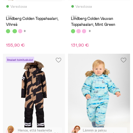
Varastossa
Varastossa
(78)
(36)
Lindberg Colden Toppahaalari,
Lindberg Colden Vauvan
Vihreä
Toppahaalari, Mint Green
155,90 €
131,90 €
Ilmaiset toimituskulut
Hienoa, että haalareita
Lämmin ja paksu