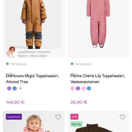
Laadukkaan tuntuinen
haalari, reilua kokoa
Varastossa
Varastossa
(172)
(31)
Didriksons Migisi Toppahaalari,
Petite Chérie Lily Toppahaalari,
Almond Tree
Vaaleanpunainen
146,90 €
22,90 €
Superhinta
-17%
Öko-Tex