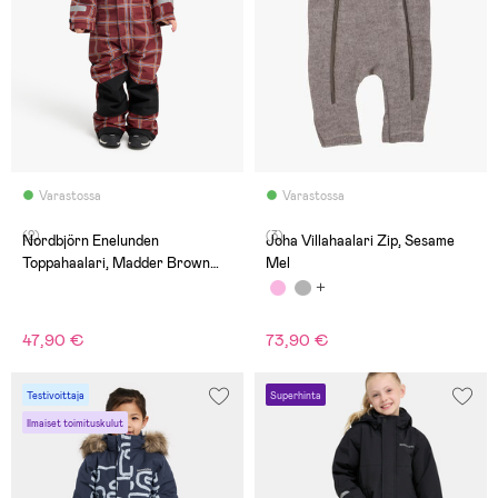
Varastossa
Varastossa
(2)
(3)
Nordbjörn Enelunden
Joha Villahaalari Zip, Sesame
Toppahaalari, Madder Brown
Mel
Checked
47,90 €
73,90 €
Testivoittaja
Superhinta
Ilmaiset toimituskulut