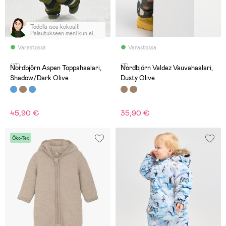
Todella isoa kokoa!!!
Palautukseen meni kun ei
vaihto onnistu. En
suosittele!
Varastossa
Varastossa
(17)
(3)
Nordbjörn Aspen Toppahaalari,
Nordbjörn Valdez Vauvahaalari,
Shadow/Dark Olive
Dusty Olive
45,90 €
35,90 €
Öko-Tex