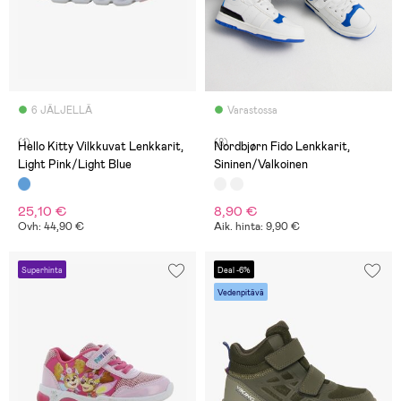
6 JÄLJELLÄ
Varastossa
(1)
(8)
Hello Kitty Vilkkuvat Lenkkarit,
Nordbjørn Fido Lenkkarit,
Light Pink/Light Blue
Sininen/Valkoinen
25,10 €
8,90 €
Ovh: 44,90 €
Aik. hinta: 9,90 €
Superhinta
Deal -6%
Vedenpitävä