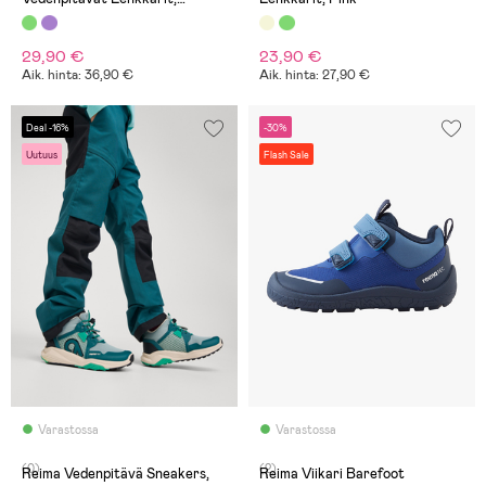
Vihreät
29,90 €
23,90 €
Aik. hinta: 36,90 €
Aik. hinta: 27,90 €
Deal -16%
-30%
Uutuus
Flash Sale
Varastossa
Varastossa
(0)
(2)
Reima Vedenpitävä Sneakers,
Reima Viikari Barefoot