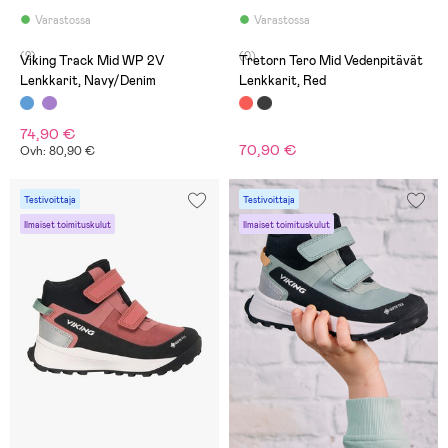
Varastossa
Varastossa
(2)
(0)
Viking Track Mid WP 2V
Tretorn Tero Mid Vedenpitävät
Lenkkarit, Navy/Denim
Lenkkarit, Red
74,90 €
70,90 €
Ovh: 80,90 €
Testivoittaja
Testivoittaja
Ilmaiset toimituskulut
Ilmaiset toimituskulut