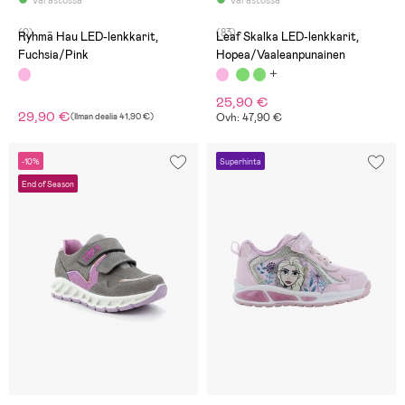
(0)
(83)
Ryhmä Hau LED-lenkkarit,
Leaf Skalka LED-lenkkarit,
Fuchsia/Pink
Hopea/Vaaleanpunainen
25,90 €
29,90 €
(
Ilman dealia
41,90 €
)
Ovh: 47,90 €
-10%
Superhinta
End of Season