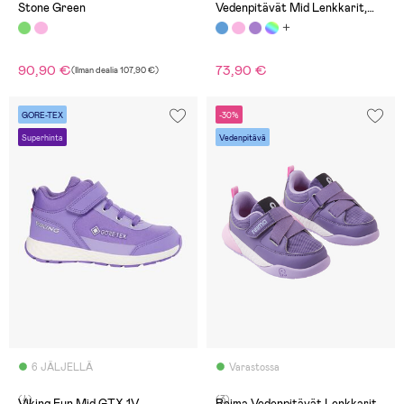
Stone Green
Vedenpitävät Mid Lenkkarit,
Twilight Blukeet
90,90 €
73,90 €
(
Ilman dealia
107,90 €
)
GORE-TEX
-30%
Superhinta
Vedenpitävä
6 JÄLJELLÄ
Varastossa
(4)
(3)
Viking Fun Mid GTX 1V
Reima Vedenpitävät Lenkkarit,