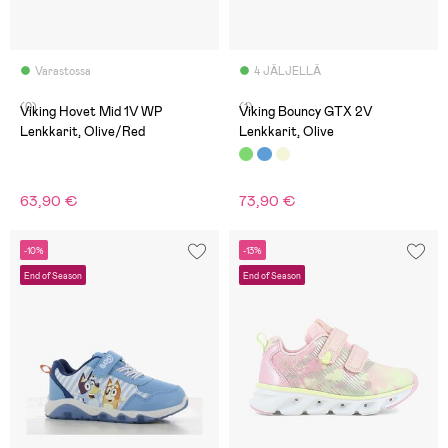
Varastossa
4 JÄLJELLÄ
(0)
(1)
Viking Hovet Mid 1V WP
Viking Bouncy GTX 2V
Lenkkarit, Olive/Red
Lenkkarit, Olive
63,90 €
73,90 €
-10%
-13%
End of Season
End of Season