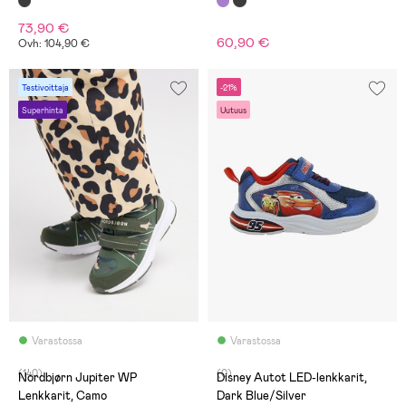
73,90 €
60,90 €
Ovh: 104,90 €
Testivoittaja
-21%
Superhinta
Uutuus
Varastossa
Varastossa
(140)
(0)
Nordbjørn Jupiter WP
Disney Autot LED-lenkkarit,
Lenkkarit, Camo
Dark Blue/Silver