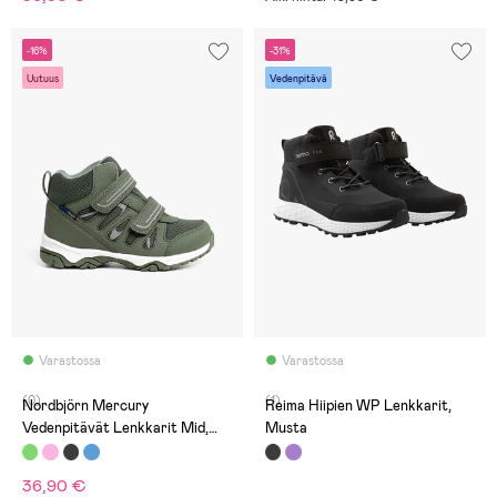
-16%
-31%
Uutuus
Vedenpitävä
Varastossa
Varastossa
(0)
(1)
Nordbjörn Mercury
Reima Hiipien WP Lenkkarit,
Vedenpitävät Lenkkarit Mid,
Musta
Vihreät
36,90 €