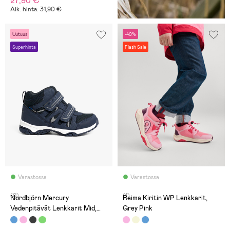
27,90 €
Aik. hinta: 31,90 €
Uutuus
-40%
Superhinta
Flash Sale
Varastossa
Varastossa
(0)
(1)
Nordbjörn Mercury
Reima Kiritin WP Lenkkarit,
Vedenpitävät Lenkkarit Mid,
Grey Pink
Navy