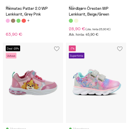
(4)
(11)
Reimatec Patter 2.0 WP
Nordbjørn Öresten WP
Lenkkarit, Grey Pink
Lenkkarit, Beige/Green
28,90 €
(
Jäs. hinta
25,90 €
)
63,90 €
Aik. hinta: 45,90 €
Deal -29%
-7%
Uutuus
Superhinta
Varastossa
Varastossa