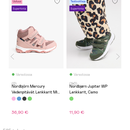
Uutuus
Testivoittaja
-
Superhinta
Superhinta
U
Varastossa
Varastossa
(0)
(140)
(
Nordbjörn Mercury
Nordbjørn Jupiter WP
N
Vedenpitävät Lenkkarit Mid,
Lenkkarit, Camo
V
Vaaleanpunaiset
M
3
36,90 €
11,90 €
A