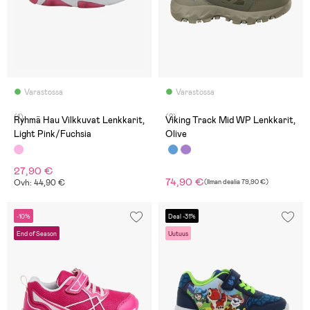
Varastossa
Varastossa
(1)
(2)
Ryhmä Hau Vilkkuvat Lenkkarit,
Viking Track Mid WP Lenkkarit,
Light Pink/Fuchsia
Olive
27,90 €
74,90 €
Ovh: 44,90 €
(
Ilman dealia
79,90 €
)
-10%
Deal -31%
End of Season
Uutuus