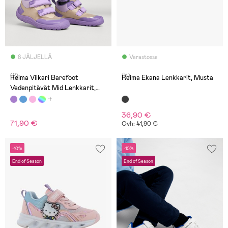
8 JÄLJELLÄ
Varastossa
(2)
(5)
Reima Viikari Barefoot
Reima Ekana Lenkkarit, Musta
Vedenpitävät Mid Lenkkarit,
Earthy Beige
36,90 €
71,90 €
Ovh: 41,90 €
-10%
-10%
End of Season
End of Season