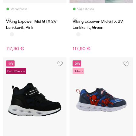
Varastossa
Varastossa
(4)
(4)
Viking Expower Mid GTX 2V
Viking Expower Mid GTX 2V
Lenkkarit, Pink
Lenkkarit, Green
117,90 €
117,90 €
-10%
-26%
End of Season
Uutuus