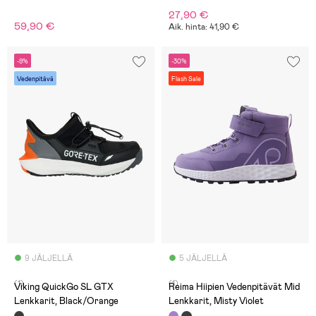
27,90 €
59,90 €
Aik. hinta: 41,90 €
-9%
-30%
Vedenpitävä
Flash Sale
9 JÄLJELLÄ
5 JÄLJELLÄ
(1)
(1)
Viking QuickGo SL GTX
Reima Hiipien Vedenpitävät Mid
Lenkkarit, Black/Orange
Lenkkarit, Misty Violet