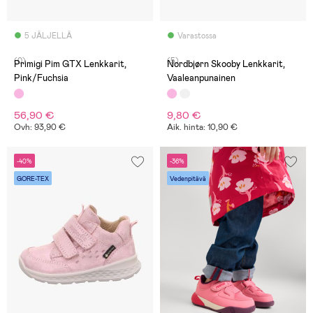
5 JÄLJELLÄ
Varastossa
(0)
(5)
Primigi Pim GTX Lenkkarit,
Nordbjørn Skooby Lenkkarit,
Pink/Fuchsia
Vaaleanpunainen
56,90 €
9,80 €
Ovh: 93,90 €
Aik. hinta: 10,90 €
-40%
-36%
GORE-TEX
Vedenpitävä