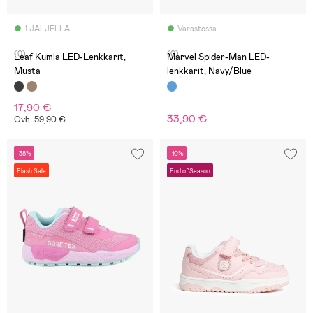
1 JÄLJELLÄ
Varastossa
(0)
(0)
Leaf Kumla LED-Lenkkarit,
Marvel Spider-Man LED-
Musta
lenkkarit, Navy/Blue
17,90 €
33,90 €
Ovh: 59,90 €
-38%
-10%
Flash Sale
End of Season