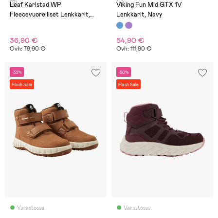
(2)
(4)
Leaf Karlstad WP
Viking Fun Mid GTX 1V
Fleecevuorelliset Lenkkarit,
Lenkkarit, Navy
Musta
36,90 €
54,90 €
Ovh: 79,90 €
Ovh: 111,90 €
-33%
-50%
Flash Sale
Flash Sale
Varastossa
Varastossa