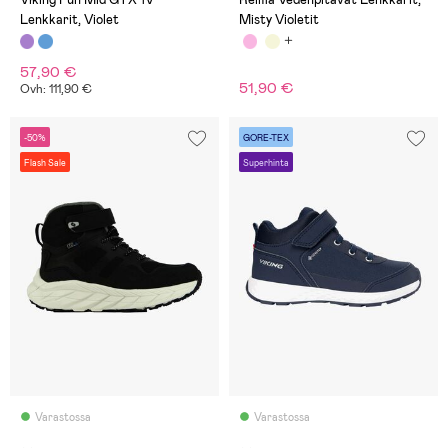
Lenkkarit, Violet
Misty Violetit
57,90 €
51,90 €
Ovh: 111,90 €
-50%
GORE-TEX
Flash Sale
Superhinta
Varastossa
Varastossa