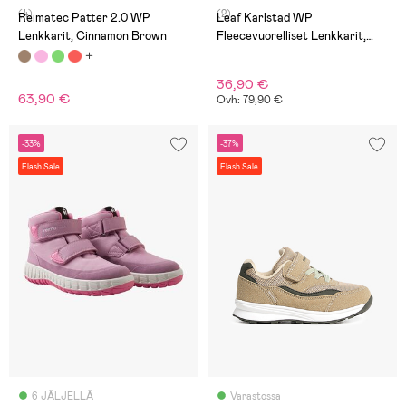
(4)
(2)
Reimatec Patter 2.0 WP
Leaf Karlstad WP
Lenkkarit, Cinnamon Brown
Fleecevuorelliset Lenkkarit,
Burgundy
36,90 €
63,90 €
Ovh: 79,90 €
-33%
-37%
Flash Sale
Flash Sale
6 JÄLJELLÄ
Varastossa