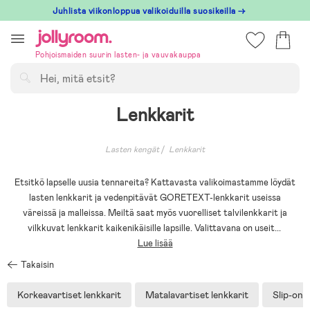
Hoppa
Juhlista viikonloppua valikoiduilla suosikeilla →
till
innehållet
Pohjoismaiden suurin lasten- ja vauvakauppa
Hae
Lenkkarit
Lasten kengät
Lenkkarit
Etsitkö lapselle uusia tennareita? Kattavasta valikoimastamme löydät
lasten lenkkarit ja vedenpitävät GORETEXT-lenkkarit useissa
väreissä ja malleissa. Meiltä saat myös vuorelliset talvilenkkarit ja
vilkkuvat lenkkarit kaikenikäisille lapsille. Valittavana on useit
...
Lue lisää
Takaisin
Korkeavartiset lenkkarit
Matalavartiset lenkkarit
Slip-on-