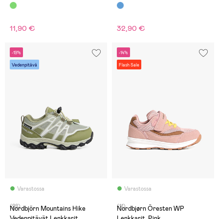
11,90 €
32,90 €
-19%
-14%
Vedenpitävä
Flash Sale
Varastossa
Varastossa
(28)
(11)
Nordbjörn Mountains Hike
Nordbjørn Öresten WP
Vedenpitävät Lenkkarit,
Lenkkarit, Pink