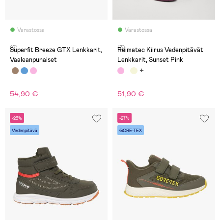
Varastossa
Varastossa
(2)
(3)
Superfit Breeze GTX Lenkkarit,
Reimatec Kiirus Vedenpitävät
Vaaleanpunaiset
Lenkkarit, Sunset Pink
54,90 €
51,90 €
-23%
-27%
Vedenpitävä
GORE-TEX