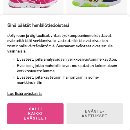
Sinä päätät henkilötiedoistasi
Jollyroom ja digitaaliset yhteistyökumppanimme käyttävät
evästeitä tällä verkkosivulla. Jotkut näistä ovat sivuston
1 JÄLJELLÄ
Varastossa
toiminnalle välttämättömiä. Seuraavat evästeet ovat sinulle
valinnaisia:
(27)
(0)
Nordbjørn Westcoast
Ryhmä Hau LED-lenkkarit,
Evästeet, joilla analysoidaan verkkosivustomme käyttöä.
Lenkkarit, Vaaleanpunainen
Navy/Blue
Evästeet, jotka mahdollistavat mukautetun kokemuksen
verkkosivustollamme.
8,90 €
Evästeet, joita käytetään mainontaan ja some-
31,90 €
Asiakaspalvelu
Aik. hinta: 9,90 €
(
Ilman dealia
45,90 €
)
markkinointiin.
Lue lisää evästeistä
Superhinta
Superhinta
SALLI
EVÄSTE-
KAIKKI
ASETUKSET
EVÄSTEET