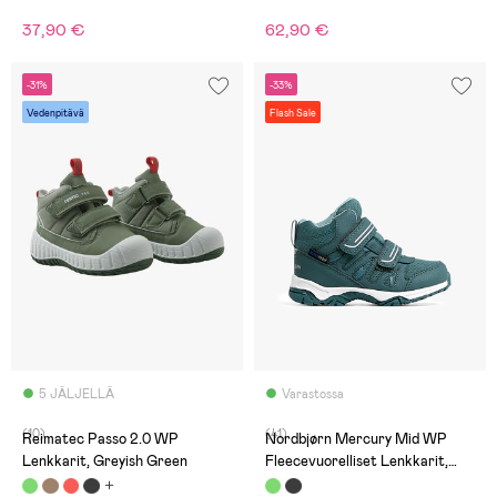
37,90 €
62,90 €
-31%
-33%
Vedenpitävä
Flash Sale
5 JÄLJELLÄ
Varastossa
(10)
(41)
Reimatec Passo 2.0 WP
Nordbjørn Mercury Mid WP
Lenkkarit, Greyish Green
Fleecevuorelliset Lenkkarit,
Sagebrush