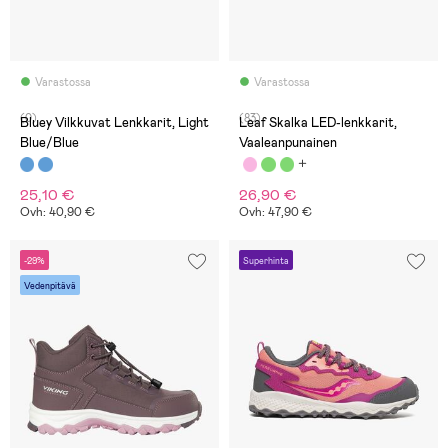
Varastossa
Varastossa
(0)
(83)
Bluey Vilkkuvat Lenkkarit, Light
Leaf Skalka LED-lenkkarit,
Blue/Blue
Vaaleanpunainen
25,10 €
26,90 €
Ovh: 40,90 €
Ovh: 47,90 €
-29%
Superhinta
Vedenpitävä