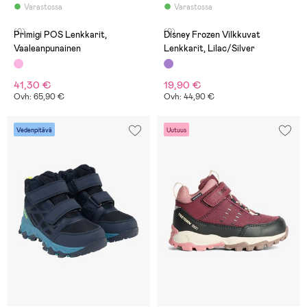
Varastossa
Varastossa
(0)
(0)
Primigi POS Lenkkarit,
Disney Frozen Vilkkuvat
Vaaleanpunainen
Lenkkarit, Lilac/Silver
41,30 €
19,90 €
Ovh: 65,90 €
Ovh: 44,90 €
Vedenpitävä
Uutuus