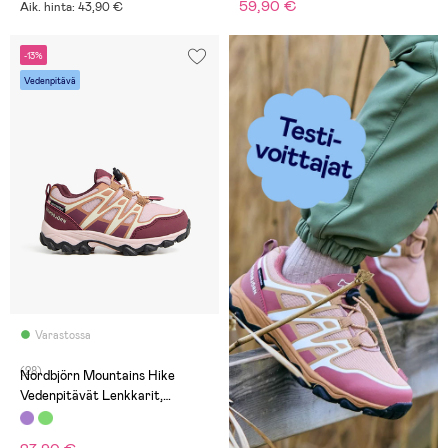
59,90 €
Aik. hinta: 43,90 €
-13%
Vedenpitävä
Varastossa
(28)
Nordbjörn Mountains Hike
Vedenpitävät Lenkkarit,
Burgundy