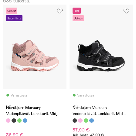
585 tulosta.
Uutuus
-14%
Superhinta
Uutuus
Varastossa
Varastossa
(0)
(0)
Nordbjörn Mercury
Nordbjörn Mercury
Vedenpitävät Lenkkarit Mid,
Vedenpitävät Lenkkarit Mid,
Vaaleanpunaiset
Musta
37,90 €
36,90 €
Aik. hinta: 43,90 €