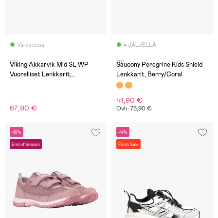
Varastossa
4 JÄLJELLÄ
(0)
(0)
Viking Akkarvik Mid SL WP
Saucony Peregrine Kids Shield
Vuorelliset Lenkkarit,
Lenkkarit, Berry/Coral
Plum/Pink
41,90 €
67,90 €
Ovh: 75,90 €
-10%
-14%
End of Season
Flash Sale