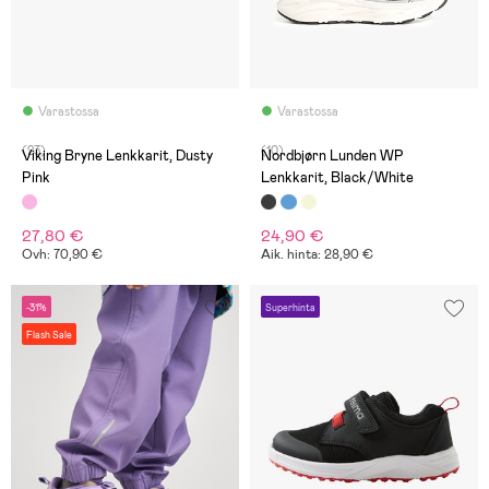
Varastossa
Varastossa
(23)
(10)
Viking Bryne Lenkkarit, Dusty
Nordbjørn Lunden WP
Pink
Lenkkarit, Black/White
27,80 €
24,90 €
Ovh: 70,90 €
Aik. hinta: 28,90 €
-31%
Superhinta
Flash Sale