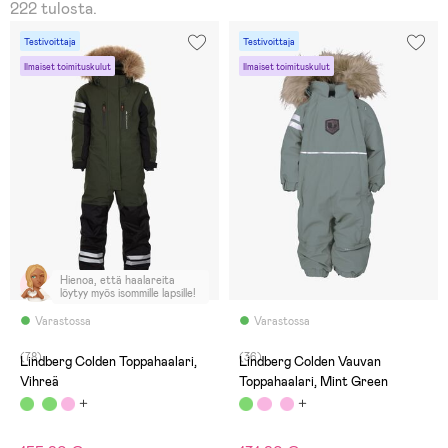
222 tulosta.
Testivoittaja
Testivoittaja
Ilmaiset toimituskulut
Ilmaiset toimituskulut
Hienoa, että haalareita
löytyy myös isommille lapsille!
Varastossa
Varastossa
(78)
(36)
Lindberg Colden Toppahaalari,
Lindberg Colden Vauvan
Vihreä
Toppahaalari, Mint Green