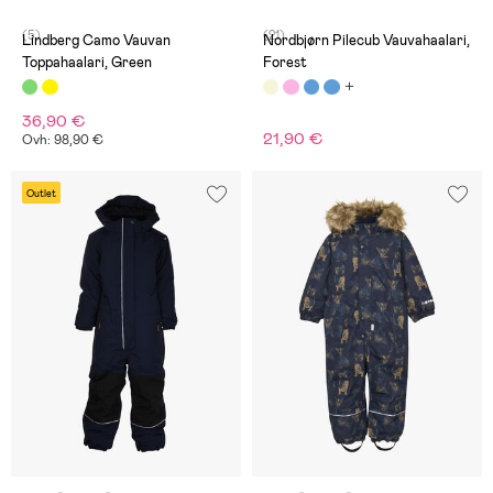
(5)
(21)
Lindberg Camo Vauvan
Nordbjørn Pilecub Vauvahaalari,
Toppahaalari, Green
Forest
36,90 €
21,90 €
Ovh: 98,90 €
Outlet