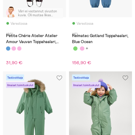
Väri ei vastannut sivuston
kuvia. Oli mustaa likaa
valmiina uudessa
tuotteessa.
Varastossa
Varastossa
(60)
(17)
Petite Chérie Atelier Atelier
Reimatec Gotland Toppahaalari,
Amour Vauvan Toppahaalari,
Blue Ocean
Winter Owl Phantom
31,90 €
156,90 €
Testivoittaja
Testivoittaja
Ilmaiset toimituskulut
Ilmaiset toimituskulut