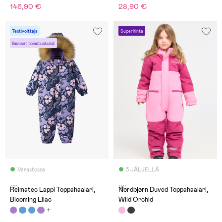
146,90 €
28,90 €
Karvareunuksen saa
hupusta irti.
Testivoittaja
Superhinta
Ilmaiset toimituskulut
Varastossa
3 JÄLJELLÄ
(2)
(6)
Reimatec Lappi Toppahaalari,
Nordbjørn Duved Toppahaalari,
Blooming Lilac
Wild Orchid