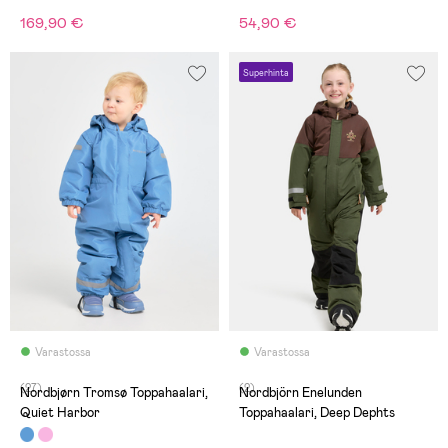
169,90 €
54,90 €
Superhinta
Varastossa
Varastossa
(27)
(2)
Nordbjørn Tromsø Toppahaalari,
Nordbjörn Enelunden
Quiet Harbor
Toppahaalari, Deep Dephts