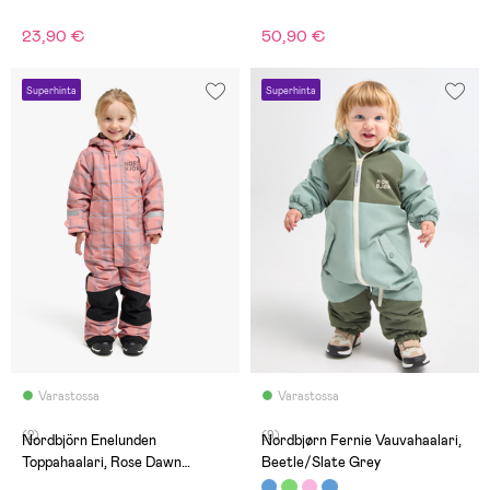
23,90 €
50,90 €
Superhinta
Superhinta
Varastossa
Varastossa
(2)
(9)
Nordbjörn Enelunden
Nordbjørn Fernie Vauvahaalari,
Toppahaalari, Rose Dawn
Beetle/Slate Grey
Checked