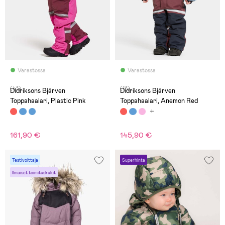
Varastossa
Varastossa
(43)
(13)
Didriksons Bjärven
Didriksons Bjärven
Toppahaalari, Plastic Pink
Toppahaalari, Anemon Red
161,90 €
145,90 €
Testivoittaja
Superhinta
Ilmaiset toimituskulut