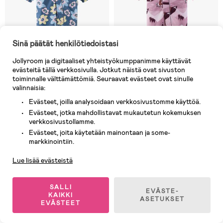
Sinä päätät henkilötiedoistasi
Jollyroom ja digitaaliset yhteistyökumppanimme käyttävät
evästeitä tällä verkkosivulla. Jotkut näistä ovat sivuston
toiminnalle välttämättömiä. Seuraavat evästeet ovat sinulle
9 JÄLJELLÄ
Varastossa
valinnaisia:
(2)
(0)
Reimatec Lappi Toppahaalari,
Reimatec Puhuri Toppahaalari,
Evästeet, joilla analysoidaan verkkosivustomme käyttöä.
Blue Ocean
Grey Pink
Evästeet, jotka mahdollistavat mukautetun kokemuksen
verkkosivustollamme.
Evästeet, joita käytetään mainontaan ja some-
Asiakaspalvelu
markkinointiin.
149,90 €
119,90 €
Lue lisää evästeistä
Testivoittaja
Testivoittaja
Ilmaiset toimituskulut
Ilmaiset toimituskulut
SALLI
EVÄSTE-
KAIKKI
ASETUKSET
EVÄSTEET