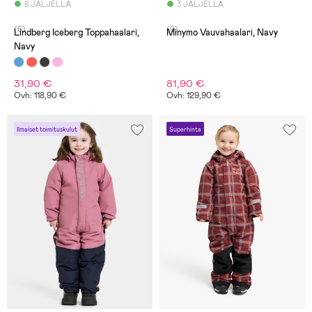
8 JÄLJELLÄ
3 JÄLJELLÄ
(6)
(0)
Lindberg Iceberg Toppahaalari,
Minymo Vauvahaalari, Navy
Navy
31,90 €
81,90 €
Ovh: 118,90 €
Ovh: 129,90 €
Ilmaiset toimituskulut
Superhinta