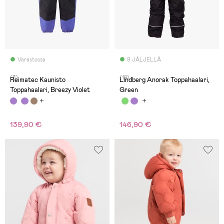
Varastossa
9 JÄLJELLÄ
(3)
(18)
Reimatec Kaunisto
Lindberg Anorak Toppahaalari,
Toppahaalari, Breezy Violet
Green
139,90 €
146,90 €