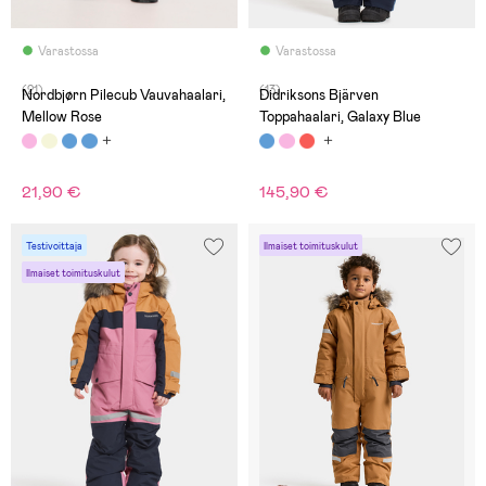
Varastossa
Varastossa
(21)
(13)
Nordbjørn Pilecub Vauvahaalari,
Didriksons Bjärven
Mellow Rose
Toppahaalari, Galaxy Blue
21,90 €
145,90 €
Testivoittaja
Ilmaiset toimituskulut
Ilmaiset toimituskulut