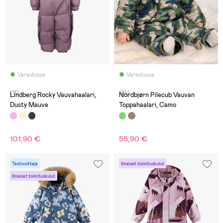
Varastossa
Varastossa
(11)
(24)
Lindberg Rocky Vauvahaalari,
Nordbjørn Pilecub Vauvan
Dusty Mauve
Toppahaalari, Camo
101,90 €
55,90 €
Testivoittaja
Ilmaiset toimituskulut
Ilmaiset toimituskulut