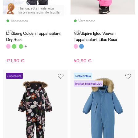
Hienoa, että haalareita
löytyy myös isommille lapsille!
Varastossa
Varastossa
(78)
(117)
Lindberg Colden Toppahaalari,
Nordbjørn Igloo Vauvan
Dry Rose
Toppahaalari, Lilac Rose
171,90 €
40,90 €
Superhinta
Testivoittaja
Ilmaiset toimituskulut