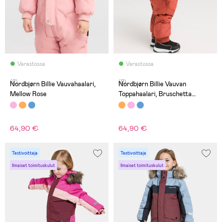
Varastossa
Varastossa
(2)
(2)
Nordbjørn Billie Vauvahaalari,
Nordbjørn Billie Vauvan
Mellow Rose
Toppahaalari, Bruschetta
Orange
64,90 €
64,90 €
Testivoittaja
Testivoittaja
Ilmaiset toimituskulut
Ilmaiset toimituskulut