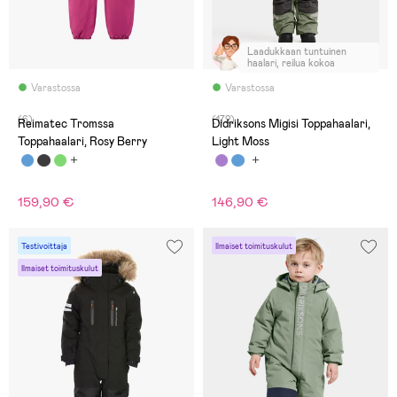
Laadukkaan tuntuinen
haalari, reilua kokoa
Varastossa
Varastossa
(6)
(172)
Reimatec Tromssa
Didriksons Migisi Toppahaalari,
Toppahaalari, Rosy Berry
Light Moss
159,90 €
146,90 €
Testivoittaja
Ilmaiset toimituskulut
Ilmaiset toimituskulut