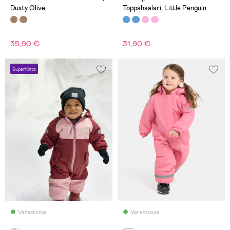
n.24cm -kainalo-kainalo
Dusty Olive
Toppahaalari, Little Penguin
n.37cm Fleecevuori
vartalossa ja nilkkoihin asti,
käsivarsissa liukas
vuorikangas. Vyötäröllä
kuminauha ja nappi kiristys.
35,90 €
31,90 €
Karvareunuksen saa
hupusta irti.
Superhinta
Varastossa
Varastossa