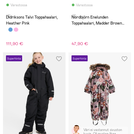
Varastossa
Varastossa
(8)
(2)
Didriksons Talvi Toppahaalari,
Nordbjörn Enelunden
Heather Pink
Toppahaalari, Madder Brown
Checked
111,90 €
47,90 €
Superhinta
Superhinta
Väri ei vastannut sivuston
kuvia. Oli mustaa likaa