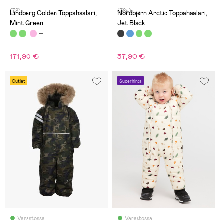
(78)
(384)
Lindberg Colden Toppahaalari,
Nordbjørn Arctic Toppahaalari,
Mint Green
Jet Black
171,90 €
37,90 €
Outlet
Superhinta
Varastossa
Varastossa