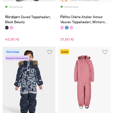
valmiina uudessa
tuotteessa.
Varastossa
Varastossa
(6)
(60)
Nordbjørn Duved Toppahaalari,
Petite Chérie Atelier Amour
Black Beauty
Vauvan Toppahaalari, Winterowl
Pale Mauve
45,90 €
31,90 €
Testivoittaja
Outlet
Ilmaiset toimituskulut