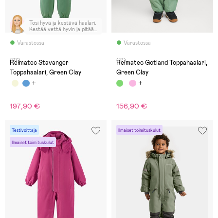
Tosi hyvä ja kestävä haalari.
Kestää vettä hyvin ja pitää
lapsen lämpimänä.
Varastossa
Varastossa
(27)
(17)
Reimatec Stavanger
Reimatec Gotland Toppahaalari,
Toppahaalari, Green Clay
Green Clay
197,90 €
156,90 €
Testivoittaja
Ilmaiset toimituskulut
Ilmaiset toimituskulut