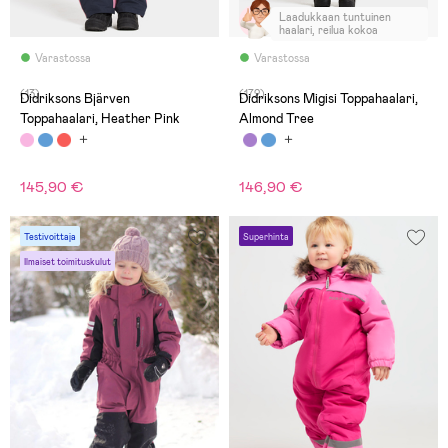
Laadukkaan tuntuinen
haalari, reilua kokoa
Varastossa
Varastossa
(13)
(172)
Didriksons Bjärven
Didriksons Migisi Toppahaalari,
Toppahaalari, Heather Pink
Almond Tree
145,90 €
146,90 €
Testivoittaja
Superhinta
Ilmaiset toimituskulut