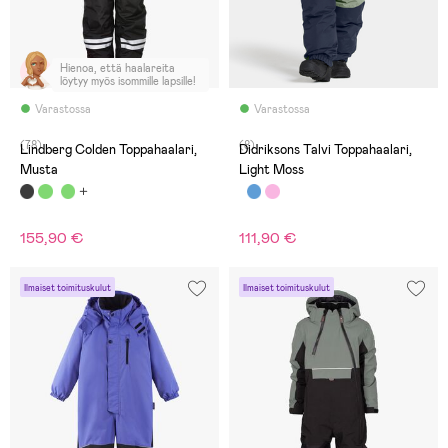
Hienoa, että haalareita
löytyy myös isommille lapsille!
Varastossa
Varastossa
(78)
(8)
Lindberg Colden Toppahaalari,
Didriksons Talvi Toppahaalari,
Musta
Light Moss
155,90 €
111,90 €
Ilmaiset toimituskulut
Ilmaiset toimituskulut