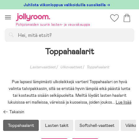
Hoppa
Juhlista viikonloppua valikoiduilla suosikeilla →
till
innehållet
Pohjoismaiden suurin lasten- ja vauvakauppa
Hae
Toppahaalarit
Lastenvaatteet
Ulkovaatteet
Toppahaalarit
Pue lapsesi lämpimästi ulkoleikkejä varten! Toppahaalari on hyvä
valinta talvipakkasiin, sillä se eristää hyvin lämpöä eikä päästä lunta
tai kosteutta sisään selkäpuolelta. Meiltä löydät lasten haalarit
lukuisissa eri malleissa, väreissä ja kuoseissa, joiden joukos
...
Lue lisää
Takaisin
Toppahaalarit
Lasten takit
Softshell-vaatteet
Välikau