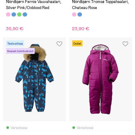
(9)
(27)
Nordbjørn Fernie Vauvahaalari,
Nordbjørn Tromsø Toppahaalari,
Silver Pink/Oxblood Red
Chateau Rose
35,90 €
23,90 €
Testivoittaja
Outlet
Ilmaiset toimituskulut
Varastossa
Varastossa