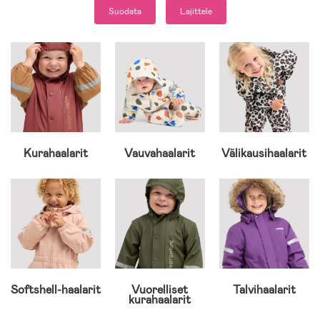
Suodata
Lajittele
Kurahaalarit
Vauvahaalarit
Välikausihaalarit
Softshell-haalarit
Vuorelliset
Talvihaalarit
kurahaalarit