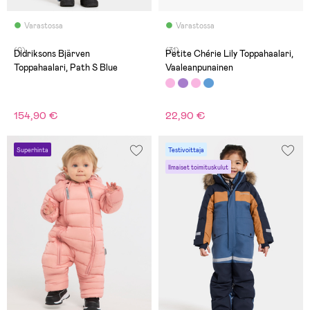
Varastossa
Varastossa
(0)
(31)
Didriksons Bjärven
Petite Chérie Lily Toppahaalari,
Toppahaalari, Path S Blue
Vaaleanpunainen
154,90 €
22,90 €
Superhinta
Testivoittaja
Ilmaiset toimituskulut