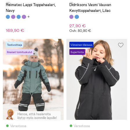
(2)
(1)
Reimatec Lappi Toppahaalari,
Didriksons Vasmi Vauvan
Navy
Kevyttoppahaalari, Lilac
27,90 €
169,90 €
Ovh: 80,90 €
Testivoittaja
Viimeinen tilaisuus
Ilmaiset toimituskulut
Superhinta
Hienoa, että haalareita
löytyy myös isommille lapsille!
Varastossa
Varastossa