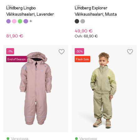
(36)
(13)
Lindberg Lingbo
Lindberg Explorer
Välikausihaalari, Lavender
Välikausihaalari, Musta
49,90 €
81,90 €
Ovh: 68,90 €
-11%
-30%
End of Season
Flash Sale
Varastossa
Varastossa