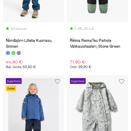
Varastossa
2 JÄLJELLÄ
(1)
(0)
Nordbjörn Lilleby Kuoriasu,
Reima ReimaTec Paihola
Sininen
Välikausihaalari, Stone Green
44,90 €
71,90 €
Aik. hinta: 63,90 €
Ovh: 99,90 €
Superhinta
Superhinta
Outlet