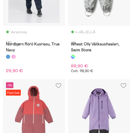
Varastossa
4 JÄLJELLÄ
(12)
(0)
Nordbjørn Rörö Kuoriasu, True
Wheat Olly Välikausihaalari,
Navy
Swim Stone
89,90 €
29,90 €
Ovh: 119,90 €
-11%
Flash Sale