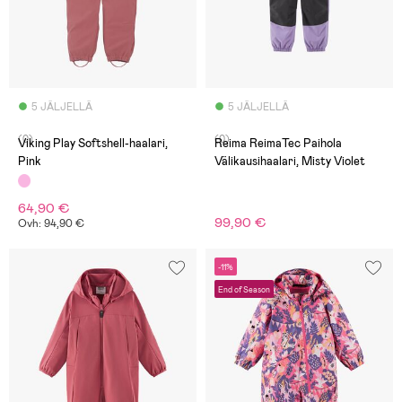
5 JÄLJELLÄ
5 JÄLJELLÄ
(0)
(0)
Viking Play Softshell-haalari,
Reima ReimaTec Paihola
Pink
Välikausihaalari, Misty Violet
64,90 €
99,90 €
Ovh: 94,90 €
-11%
End of Season