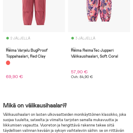
2 JÄLJELLÄ
3 JÄLJELLÄ
(0)
(0)
Reima Varjelu BugProof
Reima ReimaTec Jupperi
Toppahaalari, Red Clay
Välikausihaalari, Soft Coral
57,90 €
69,90 €
Ovh: 84,90 €
Mikä on välikausihaalari?
Välikausihaalari on lasten ulkovaatteiden monikäyttöinen klassikko, joka
suojaa tuulelta, sateelta ja viimalta tarjoten samalla mukavuutta ja
liikkumisen vapautta. Vuoreton ja hengittävä rakenne tekee siitä
täydellisen valinnan kevään ja syksyn vaihteleviin säihin: se on riittävän