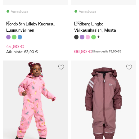
Varastossa
Varastossa
(1)
(36)
Nordbjörn Lilleby Kuoriasu,
Lindberg Lingbo
Luumunvärinen
Välikausihaalari, Musta
44,90 €
66,90 €
Aik. hinta: 63,90 €
(
Ilman dealia
79,90 €
)