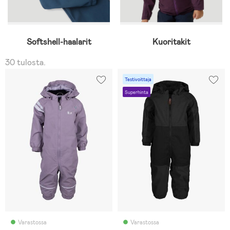
Softshell-haalarit
Kuoritakit
30 tulosta.
Testivoittaja
Superhinta
Varastossa
Varastossa