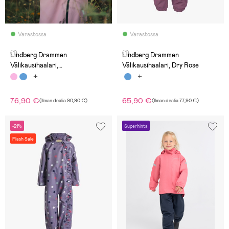
Varastossa
Varastossa
(1)
(1)
Lindberg Drammen
Lindberg Drammen
Välikausihaalari,
Välikausihaalari, Dry Rose
Vaaleanpunainen
76,90 €
65,90 €
(
Ilman dealia
90,90 €
)
(
Ilman dealia
77,90 €
)
-21%
Superhinta
Flash Sale