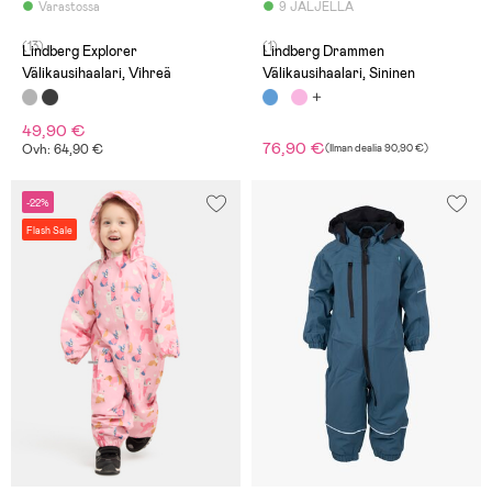
Varastossa
9 JÄLJELLÄ
(13)
(1)
Lindberg Explorer
Lindberg Drammen
Välikausihaalari, Vihreä
Välikausihaalari, Sininen
49,90 €
76,90 €
Ovh: 64,90 €
(
Ilman dealia
90,90 €
)
-22%
Flash Sale