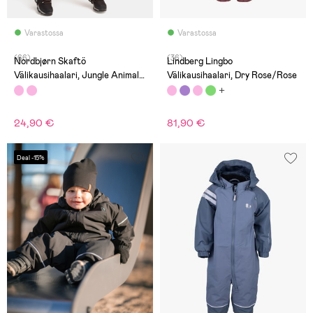
Varastossa
Varastossa
(66)
(36)
Nordbjørn Skaftö
Lindberg Lingbo
Välikausihaalari, Jungle Animals
Välikausihaalari, Dry Rose/Rose
Rosebloom
24,90 €
81,90 €
Deal -15%