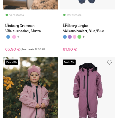
Varastossa
Varastossa
(1)
(36)
Lindberg Drammen
Lindberg Lingbo
Välikausihaalari, Musta
Välikausihaalari, Blue/Blue
65,90 €
81,90 €
(
Ilman dealia
77,90 €
)
Deal -15%
Deal -15%