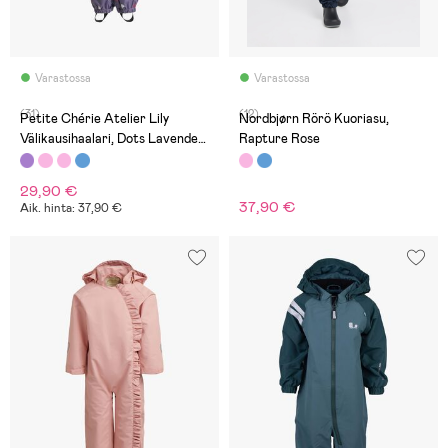
Varastossa
Varastossa
(31)
(12)
Petite Chérie Atelier Lily
Nordbjørn Rörö Kuoriasu,
Välikausihaalari, Dots Lavender
Rapture Rose
Gray
29,90 €
37,90 €
Aik. hinta: 37,90 €