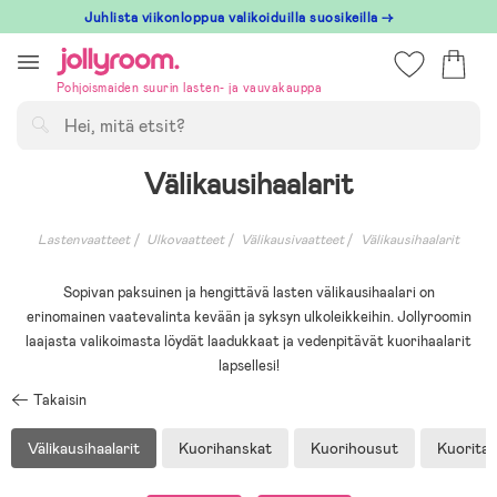
Hoppa
Juhlista viikonloppua valikoiduilla suosikeilla →
till
innehållet
Pohjoismaiden suurin lasten- ja vauvakauppa
Hae
Välikausihaalarit
Lastenvaatteet
Ulkovaatteet
Välikausivaatteet
Välikausihaalarit
Sopivan paksuinen ja hengittävä lasten välikausihaalari on
erinomainen vaatevalinta kevään ja syksyn ulkoleikkeihin. Jollyroomin
laajasta valikoimasta löydät laadukkaat ja vedenpitävät kuorihaalarit
lapsellesi!
Takaisin
Välikausihaalarit
Kuorihanskat
Kuorihousut
Kuoritak