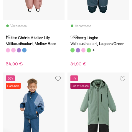
Varastossa
Varastossa
(31)
(36)
Petite Chérie Atelier Lily
Lindberg Lingbo
Välikausihaalari, Mellow Rose
Välikausihaalari, Lagoon/Green
34,90 €
81,90 €
-30%
-11%
Flash Sale
End of Season