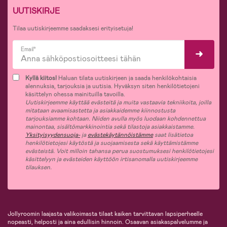
UUTISKIRJE
Tilaa uutiskirjeemme saadaksesi erityisetuja!
Email*
Kyllä kiitos!
Haluan tilata uutiskirjeen ja saada henkilökohtaisia
alennuksia, tarjouksia ja uutisia. Hyväksyn siten henkilötietojeni
käsittelyn ohessa mainituilla tavoilla.
Uutiskirjeemme käyttää evästeitä ja muita vastaavia tekniikoita, joilla
mitataan avaamisastetta ja asiakkaidemme kiinnostusta
tarjouksiamme kohtaan. Niiden avulla myös luodaan kohdennettua
mainontaa, sisältömarkkinointia sekä tilastoja asiakkaistamme.
Yksityisyydensuoja-
ja
evästekäytännöistämme
saat lisätietoa
henkilötietojesi käytöstä ja suojaamisesta sekä käyttämistämme
evästeistä. Voit milloin tahansa perua suostumuksesi henkilötietojesi
käsittelyyn ja evästeiden käyttöön irtisanomalla uutiskirjeemme
tilauksen.
Jollyroomin laajasta valikoimasta tilaat kaiken tarvittavan lapsiperheelle
nopeasti, helposti ja aina edullisin hinnoin. Osaavan asiakaspalvelumme ja