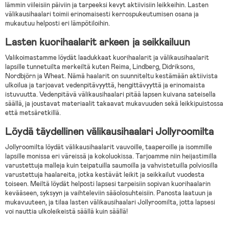
lämmin viileisiin päiviin ja tarpeeksi kevyt aktiivisiin leikkeihin. Lasten
välikausihaalari toimii erinomaisesti kerrospukeutumisen osana ja
mukautuu helposti eri lämpötiloihin.
Lasten kuorihaalarit arkeen ja seikkailuun
Valikoimastamme löydät laadukkaat kuorihaalarit ja välikausihaalarit
lapsille tunnetuilta merkeiltä kuten Reima, Lindberg, Didriksons,
Nordbjörn ja Wheat. Nämä haalarit on suunniteltu kestämään aktiivista
ulkoilua ja tarjoavat vedenpitävyyttä, hengittävyyttä ja erinomaista
istuvuutta. Vedenpitävä välikausihaalari pitää lapsen kuivana sateisella
säällä, ja joustavat materiaalit takaavat mukavuuden sekä leikkipuistossa
että metsäretkillä.
Löydä täydellinen välikausihaalari Jollyroomilta
Jollyroomilta löydät välikausihaalarit vauvoille, taaperoille ja isommille
lapsille monissa eri väreissä ja kokoluokissa. Tarjoamme niin heijastimilla
varustettuja malleja kuin teipatuilla saumoilla ja vahvistetuilla polviosilla
varustettuja haalareita, jotka kestävät leikit ja seikkailut vuodesta
toiseen. Meiltä löydät helposti lapsesi tarpeisiin sopivan kuorihaalarin
kevääseen, syksyyn ja vaihteleviin sääolosuhteisiin. Panosta laatuun ja
mukavuuteen, ja tilaa lasten välikausihaalari Jollyroomilta, jotta lapsesi
voi nauttia ulkoleikeistä säällä kuin säällä!