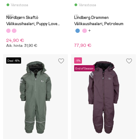
Varastossa
Varastossa
(66)
(1)
Nordbjørn Skaftö
Lindberg Drammen
Välikausihaalari, Puppy Love
Välikausihaalari, Petroleum
Candy Pink
24,90 €
77,90 €
Aik. hinta: 31,90 €
Deal -16%
-11%
End of Season