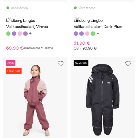
Varastossa
Varastossa
(36)
(36)
Lindberg Lingbo
Lindberg Lingbo
Välikausihaalari, Vihreä
Välikausihaalari, Dark Plum
31,90 €
69,90 €
(
Ilman dealia
82,90 €
)
Ovh: 90,90 €
-30%
Deal -16%
Flash Sale