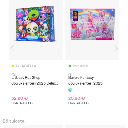
10 JÄLJELLÄ
Varastossa
(0)
(1)
(
i
Littlest Pet Shop
Barbie Fantasy
P
Joulukalenteri 2025 Deluxe
Joulukalenteri 2025
2
Holiday
L
32,90 €
20,90 €
1
Ovh: 49,90 €
Ovh: 41,90 €
O
25 tulosta.