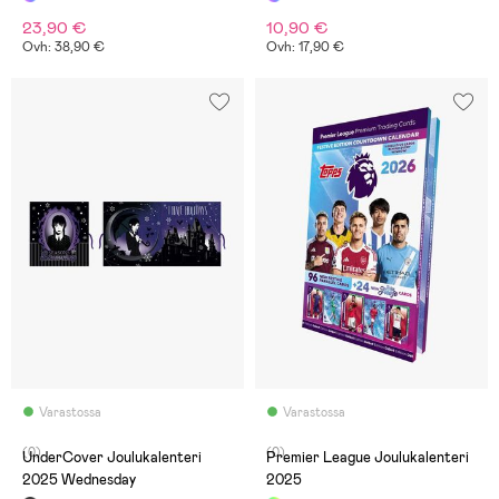
23,90 €
10,90 €
Ovh: 38,90 €
Ovh: 17,90 €
Varastossa
Varastossa
(0)
(0)
UnderCover Joulukalenteri
Premier League Joulukalenteri
2025 Wednesday
2025