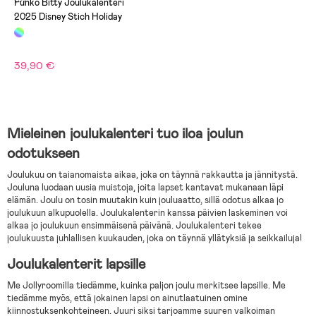
Funko Bitty Joulukalenteri
2025 Disney Stich Holiday
39,90 €
Mieleinen joulukalenteri tuo iloa joulun
odotukseen
Joulukuu on taianomaista aikaa, joka on täynnä rakkautta ja jännitystä.
Jouluna luodaan uusia muistoja, joita lapset kantavat mukanaan läpi
elämän. Joulu on tosin muutakin kuin jouluaatto, sillä odotus alkaa jo
joulukuun alkupuolella. Joulukalenterin kanssa päivien laskeminen voi
alkaa jo joulukuun ensimmäisenä päivänä. Joulukalenteri tekee
joulukuusta juhlallisen kuukauden, joka on täynnä yllätyksiä ja seikkailuja!
Joulukalenterit lapsille
Me Jollyroomilla tiedämme, kuinka paljon joulu merkitsee lapsille. Me
tiedämme myös, että jokainen lapsi on ainutlaatuinen omine
kiinnostuksenkohteineen. Juuri siksi tarjoamme suuren valkoiman