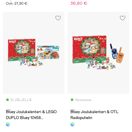
36,80 €
Ovh: 27,90 €
10 JÄLJELLÄ
Varastossa
(0)
(0)
Bluey Joulukalenteri & LEGO
Bluey Joulukalenteri & OTL
DUPLO Bluey 10458
Radiopuhelin
Jäätelöretki + Bluey