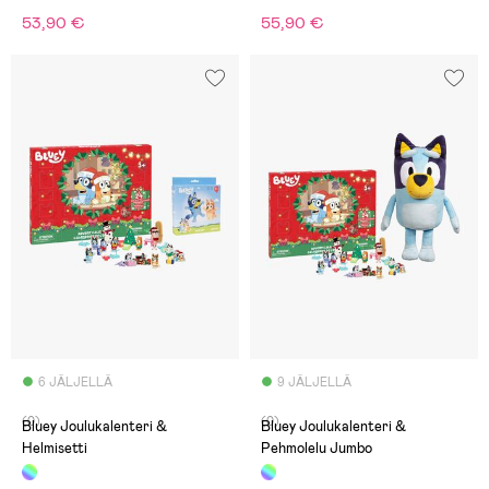
53,90 €
55,90 €
6 JÄLJELLÄ
9 JÄLJELLÄ
(0)
(0)
Bluey Joulukalenteri &
Bluey Joulukalenteri &
Helmisetti
Pehmolelu Jumbo