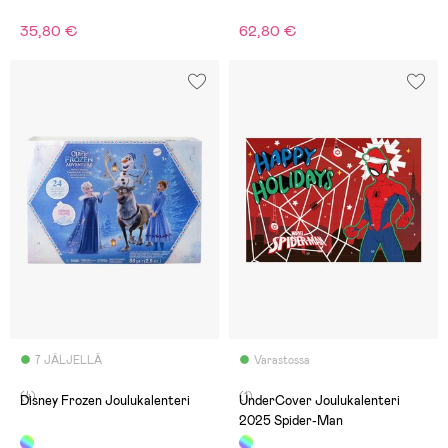
35,80 €
62,80 €
7 JÄLJELLÄ
Varastossa
(4)
(1)
Disney Frozen Joulukalenteri
UnderCover Joulukalenteri
2025 Spider-Man