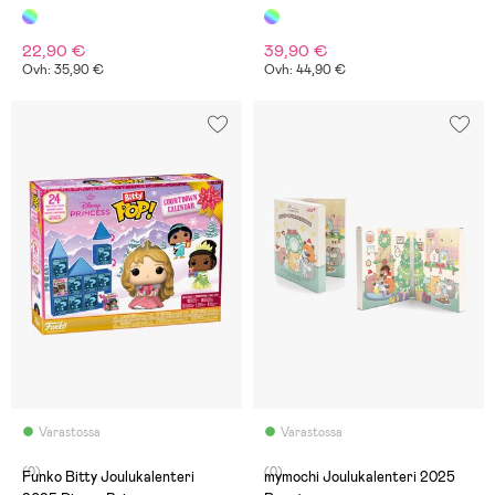
22,90 €
39,90 €
Ovh: 35,90 €
Ovh: 44,90 €
Varastossa
Varastossa
(0)
(0)
Funko Bitty Joulukalenteri
mymochi Joulukalenteri 2025