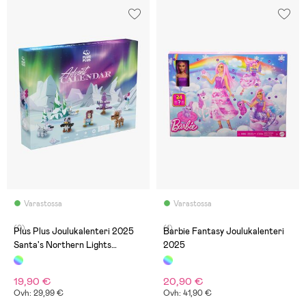
Varastossa
Varastossa
(0)
(1)
Plus Plus Joulukalenteri 2025
Barbie Fantasy Joulukalenteri
Santa's Northern Lights
2025
Adventure
19,90 €
20,90 €
Ovh: 29,99 €
Ovh: 41,90 €