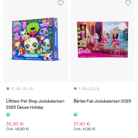
10 JÄLJELLÄ
5 JÄLJELLÄ
(0)
(0)
Littlest Pet Shop Joulukalenteri
Barbie Fab Joulukalenteri 2025
2025 Deluxe Holiday
32,90 €
21,90 €
Ovh: 49,90 €
Ovh: 41,90 €