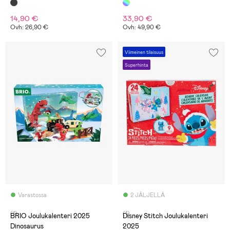
14,90 €
33,90 €
Ovh: 26,90 €
Ovh: 49,90 €
Viimeinen tilaisuus
Superhinta
Varastossa
2 JÄLJELLÄ
(1)
(1)
BRIO Joulukalenteri 2025
Disney Stitch Joulukalenteri
Dinosaurus
2025