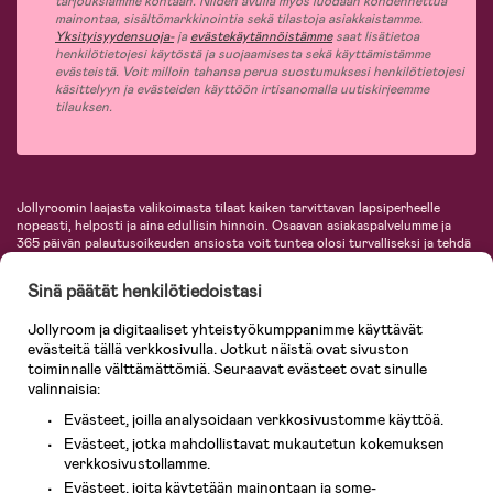
tarjouksiamme kohtaan. Niiden avulla myös luodaan kohdennettua
mainontaa, sisältömarkkinointia sekä tilastoja asiakkaistamme.
Yksityisyydensuoja-
ja
evästekäytännöistämme
saat lisätietoa
henkilötietojesi käytöstä ja suojaamisesta sekä käyttämistämme
evästeistä. Voit milloin tahansa perua suostumuksesi henkilötietojesi
käsittelyyn ja evästeiden käyttöön irtisanomalla uutiskirjeemme
tilauksen.
Jollyroomin laajasta valikoimasta tilaat kaiken tarvittavan lapsiperheelle
nopeasti, helposti ja aina edullisin hinnoin. Osaavan asiakaspalvelumme ja
365 päivän palautusoikeuden ansiosta voit tuntea olosi turvalliseksi ja tehdä
ostoksia hyvillä mielin. Jollyroomilta saat lastenvaunut, turvaistuimet,
vaatteet vauvoille ja lapsille, inspiroivia sisustustuotteita lastenhuoneeseen,
Sinä päätät henkilötiedoistasi
lastentarvikkeita sekä paljon muuta. Meiltä löydät lukuisia tunnettuja
tuotemerkkejä, kuten Britax, Maxi-Cosi, Baby Jogger, BabyBjörn, Didriksons,
Jollyroom ja digitaaliset yhteistyökumppanimme käyttävät
KidKraft, Ergobaby, Philips Avent, Neonate, Cybex, LEGO ja monia muita!
evästeitä tällä verkkosivulla. Jotkut näistä ovat sivuston
Tervetuloa shoppailemaan Pohjoismaiden suurimpaan lastentarvikkeiden
verkkokauppaan!
toiminnalle välttämättömiä. Seuraavat evästeet ovat sinulle
valinnaisia:
Evästeet, joilla analysoidaan verkkosivustomme käyttöä.
Evästeet, jotka mahdollistavat mukautetun kokemuksen
verkkosivustollamme.
Evästeet, joita käytetään mainontaan ja some-