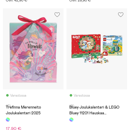
Ovh: 42,90 €
Ovh: 29,90 €
Varastossa
Varastossa
(0)
(0)
Trefinna Merenneito
Bluey Joulukalenteri & LEGO
Joulukalenteri 2025
Bluey 11201 Hauskaa
leikkipaikalla + Bluey Ja Chloe
17,90 €