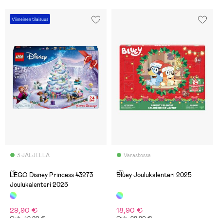
Viimeinen tilaisuus
3 JÄLJELLÄ
Varastossa
(1)
(3)
LEGO Disney Princess 43273
Bluey Joulukalenteri 2025
Joulukalenteri 2025
29,90 €
18,90 €