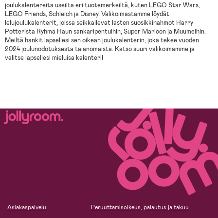
joulukalentereita useilta eri tuotemerkeiltä, kuten LEGO Star Wars,
LEGO Friends, Schleich ja Disney. Valikoimastamme löydät
lelujoulukalenterit, joissa seikkailevat lasten suosikkihahmot Harry
Potterista Ryhmä Haun sankaripentuihin, Super Marioon ja Muumeihin.
Meiltä hankit lapsellesi sen oikean joulukalenterin, joka tekee vuoden
2024 joulunodotuksesta taianomaista. Katso suuri valikoimamme ja
valitse lapsellesi mieluisa kalenteri!
Asiakaspalvelu
Peruuttamisoikeus, palautus ja takuu