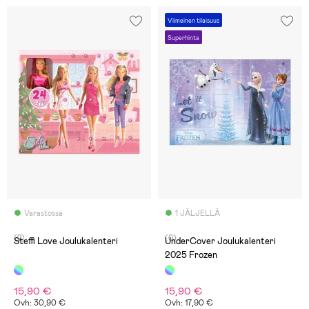
Viimeinen tilaisuus
Superhinta
Varastossa
1 JÄLJELLÄ
(2)
(0)
Steffi Love Joulukalenteri
UnderCover Joulukalenteri
2025 Frozen
15,90 €
15,90 €
Ovh: 30,90 €
Ovh: 17,90 €