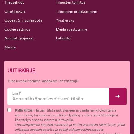
Tilausehdot
Tilausten toimitus
Omat laskuni
Tilaaminen ja maksaminen
Oppaat & Inspiraatiota
Yksityisyys
Cookie settings
Meidän vastuumme
Avoimet työpaikat
Lehdistö
Meistä
UUTISKIRJE
Tilaa uutiskirjeemme saadaksesi erityisetuja!
Email*
Kyllä kiitos!
Haluan tilata uutiskirjeen ja saada henkilökohtaisia
alennuksia, tarjouksia ja uutisia. Hyväksyn siten henkilötietojeni
käsittelyn ohessa mainituilla tavoilla.
Uutiskirjeemme käyttää evästeitä ja muita vastaavia tekniikoita, joilla
mitataan avaamisastetta ja asiakkaidemme kiinnostusta