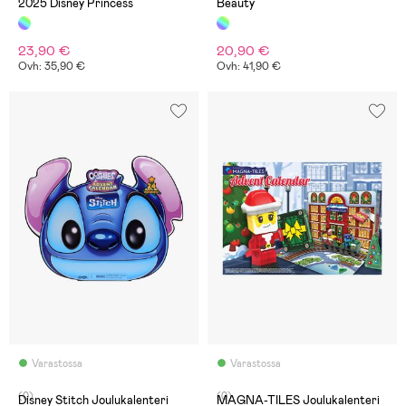
2025 Disney Princess
Beauty
23,90 €
20,90 €
Ovh: 35,90 €
Ovh: 41,90 €
Varastossa
Varastossa
(0)
(0)
Disney Stitch Joulukalenteri
MAGNA-TILES Joulukalenteri