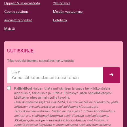
Oppaat & Inspiraatiota
Yksityisyys
Cookie settings
Meidän vastuumme
Avoimet työpaikat
Lehdistö
Meistä
UUTISKIRJE
Tilaa uutiskirjeemme saadaksesi erityisetuja!
Email*
Kyllä kiitos!
Haluan tilata uutiskirjeen ja saada henkilökohtaisia
alennuksia, tarjouksia ja uutisia. Hyväksyn siten henkilötietojeni
käsittelyn ohessa mainituilla tavoilla.
Uutiskirjeemme käyttää evästeitä ja muita vastaavia tekniikoita, joilla
mitataan avaamisastetta ja asiakkaidemme kiinnostusta
tarjouksiamme kohtaan. Niiden avulla myös luodaan kohdennettua
mainontaa, sisältömarkkinointia sekä tilastoja asiakkaistamme.
Yksityisyydensuoja-
ja
evästekäytännöistämme
saat lisätietoa
henkilötietojesi käytöstä ja suojaamisesta sekä käyttämistämme