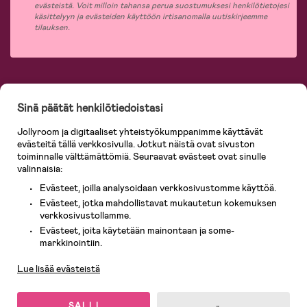
evästeistä. Voit milloin tahansa perua suostumuksesi henkilötietojesi
käsittelyyn ja evästeiden käyttöön irtisanomalla uutiskirjeemme
tilauksen.
Jollyroomin laajasta valikoimasta tilaat kaiken tarvittavan lapsiperheelle
nopeasti, helposti ja aina edullisin hinnoin. Osaavan asiakaspalvelumme ja
Sinä päätät henkilötiedoistasi
365 päivän palautusoikeuden ansiosta voit tuntea olosi turvalliseksi ja tehdä
ostoksia hyvillä mielin. Jollyroomilta saat lastenvaunut, turvaistuimet,
Jollyroom ja digitaaliset yhteistyökumppanimme käyttävät
vaatteet vauvoille ja lapsille, inspiroivia sisustustuotteita lastenhuoneeseen,
evästeitä tällä verkkosivulla. Jotkut näistä ovat sivuston
lastentarvikkeita sekä paljon muuta. Meiltä löydät lukuisia tunnettuja
toiminnalle välttämättömiä. Seuraavat evästeet ovat sinulle
tuotemerkkejä, kuten Britax, Maxi-Cosi, Baby Jogger, BabyBjörn, Didriksons,
KidKraft, Ergobaby, Philips Avent, Neonate, Cybex, LEGO ja monia muita!
valinnaisia:
Tervetuloa shoppailemaan Pohjoismaiden suurimpaan lastentarvikkeiden
Evästeet, joilla analysoidaan verkkosivustomme käyttöä.
verkkokauppaan!
Evästeet, jotka mahdollistavat mukautetun kokemuksen
verkkosivustollamme.
Evästeet, joita käytetään mainontaan ja some-
Asiakaspalvelu
markkinointiin.
Lue lisää evästeistä
SALLI