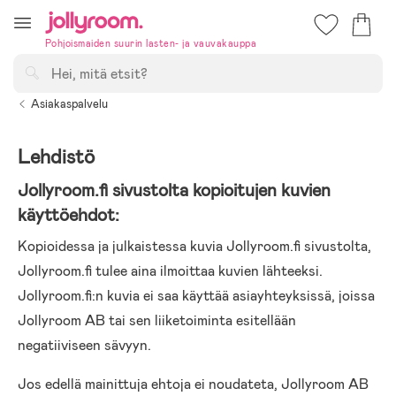
Hoppa
till
Pohjoismaiden suurin lasten- ja vauvakauppa
innehållet
Hae
Asiakaspalvelu
Lehdistö
Jollyroom.fi sivustolta kopioitujen kuvien
käyttöehdot:
Kopioidessa ja julkaistessa kuvia Jollyroom.fi sivustolta,
Jollyroom.fi tulee aina ilmoittaa kuvien lähteeksi.
Jollyroom.fi:n kuvia ei saa käyttää asiayhteyksissä, joissa
Jollyroom AB tai sen liiketoiminta esitellään
negatiiviseen sävyyn.
Jos edellä mainittuja ehtoja ei noudateta, Jollyroom AB