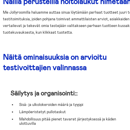
Näillä perusteilla hoitolaukut nimetään
Me Jollyroomilla haluamme auttaa sinua löytämään parhaat tuotteet juuri 
testitoimituksia, joiden pohjana toimivat ammattilaisten arviot, asiakkaide
vertailevat ja tekevät omia testejään valitakseen parhaan tuotteen kussakin
tuotekuvauksesta, kun klikkaat tuotetta.
Näitä ominaisuuksia on arvioitu
testivoittajien valinnassa
Säilytys ja organisointi::
Sisä- ja ulkolokeroiden määrä ja tyyppi
Lämpöeristetyt pullotaskut
Mahdollisuus pitää pienet tavarat järjestyksessä ja käden
ulottuvilla