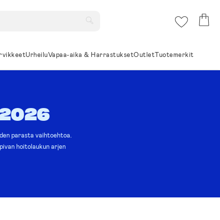
rvikkeet
Urheilu
Vapaa-aika & Harrastukset
Outlet
Tuotemerkit
 2026
oiden parasta vaihtoehtoa.
pivan hoitolaukun arjen