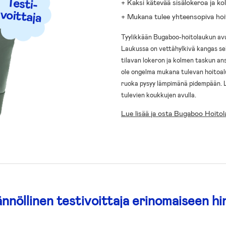
+ Kaksi kätevää sisälokeroa ja ko
+ Mukana tulee yhteensopiva hoi
Tyylikkään Bugaboo-hoitolaukun avul
Laukussa on vettähylkivä kangas sek
tilavan lokeron ja kolmen taskun ans
ole ongelma mukana tulevan hoitoalu
ruoka pysyy lämpimänä pidempään. L
tulevien koukkujen avulla.
Lue lisää ja osta Bugaboo Hoitol
nnöllinen testivoittaja erinomaiseen hi