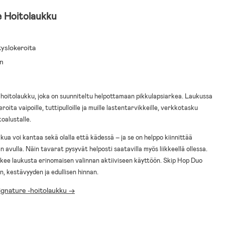
 Hoitolaukku
tyslokeroita
in
 hoitolaukku, joka on suunniteltu helpottamaan pikkulapsiarkea. Laukussa
eroita vaipoille, tuttipulloille ja muille lastentarvikkeille, verkkotasku
toalustalle.
kkua voi kantaa sekä olalla että kädessä – ja se on helppo kiinnittää
en avulla. Näin tavarat pysyvät helposti saatavilla myös liikkeellä ollessa.
kee laukusta erinomaisen valinnan aktiiviseen käyttöön. Skip Hop Duo
, kestävyyden ja edullisen hinnan.
ignature -hoitolaukku ->