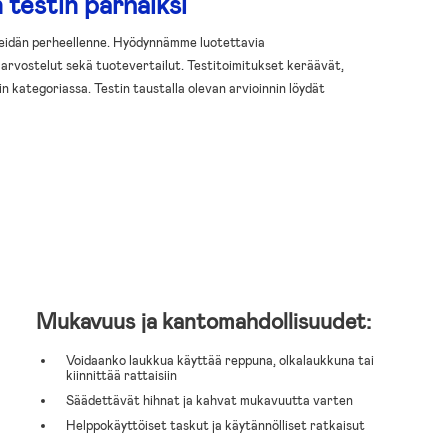
 testin parhaiksi
teidän perheellenne. Hyödynnämme luotettavia
n arvostelut sekä tuotevertailut. Testitoimitukset keräävät,
 kategoriassa. Testin taustalla olevan arvioinnin löydät
Mukavuus ja kantomahdollisuudet:
Voidaanko laukkua käyttää reppuna, olkalaukkuna tai
kiinnittää rattaisiin
Säädettävät hihnat ja kahvat mukavuutta varten
Helppokäyttöiset taskut ja käytännölliset ratkaisut