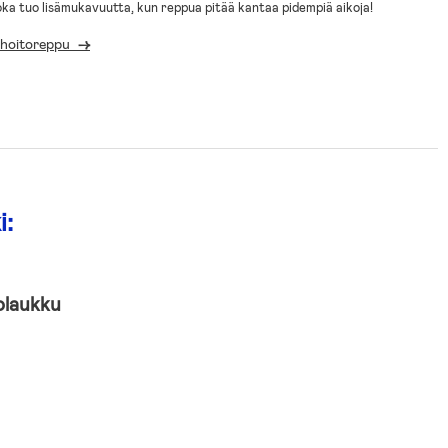
 joka tuo lisämukavuutta, kun reppua pitää kantaa pidempiä aikoja!
n hoitoreppu
->
i:
olaukku