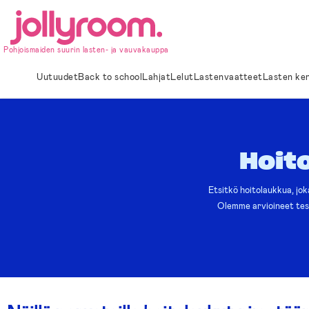
Hoppa
till
innehållet
Pohjoismaiden suurin lasten- ja vauvakauppa
Uutuudet
Back to school
Lahjat
Lelut
Lastenvaatteet
Lasten ke
Hoit
Etsitkö hoitolaukkua, jok
Olemme arvioineet test