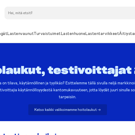
Hae
ngät
Lastenvaunut
Turvaistuimet
Lastenhuone
Lastentarvikkeet
Äitiysta
olaukut, testivoittajat
a on tilava, käytännöllinen ja tyylikäs? Esittelemme tällä sivulla neljä markkin
ivoittajia käytännöllisyydestä kantomukavuuteen, jotta löydät juuri sinulle so
tarpeisiin.
Katso kaikki valikoimamme hoitolaukut ->