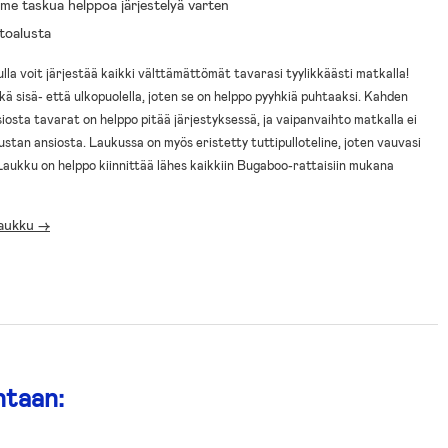
lme taskua helppoa järjestelyä varten
toalusta
la voit järjestää kaikki välttämättömät tavarasi tyylikkäästi matkalla!
ä sisä- että ulkopuolella, joten se on helppo pyyhkiä puhtaaksi. Kahden
iosta tavarat on helppo pitää järjestyksessä, ja vaipanvaihto matkalla ei
stan ansiosta. Laukussa on myös eristetty tuttipulloteline, joten vauvasi
aukku on helppo kiinnittää lähes kaikkiin Bugaboo-rattaisiin mukana
aukku ->
ntaan: