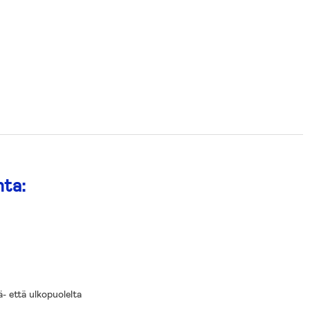
nta:
ä- että ulkopuolelta