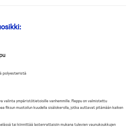
osikki:
pu
ä polyesteristä
a valinta ympäristötietoisille vanhemmille. Reppu on valmistettu
oaa fiksun muotoilun kuudella sisälokerolla, jotka auttavat pitämään kaiken
lässä tai kiinnittää lastenrattaisiin mukana tulevien vaunukoukkujen