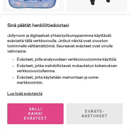
8 JÄLJELLÄ
9 JÄLJELLÄ
Sinä päätät henkilötiedoistasi
(0)
(0)
Disney Lilo and Stitch Reppu
Monster High Drama
10L, Vaaleansininen
Matkalaukku 33L
Jollyroom ja digitaaliset yhteistyökumppanimme käyttävät
evästeitä tällä verkkosivulla. Jotkut näistä ovat sivuston
toiminnalle välttämättömiä. Seuraavat evästeet ovat sinulle
27,90 €
41,90 €
valinnaisia:
Ovh: 41,90 €
Ovh: 81,90 €
Evästeet, joilla analysoidaan verkkosivustomme käyttöä.
Evästeet, jotka mahdollistavat mukautetun kokemuksen
Superhinta
-10%
verkkosivustollamme.
Evästeet, joita käytetään mainontaan ja some-
Öko-Tex
Asiakaspalvelu
markkinointiin.
Lue lisää evästeistä
SALLI
EVÄSTE-
KAIKKI
ASETUKSET
EVÄSTEET