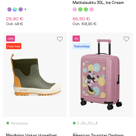
Matkalaukku 30L, Ice Cream
29,90 €
86,90 €
Ovh: 49 €
Ovh: 108,90 €
-49%
-8%
Flash Sale
Testivoittaja
Varastossa
5 JÄLJELLÄ
(4)
(0)
Nordbjörn Viskan Vuorelliset
American Tourister Dashpop