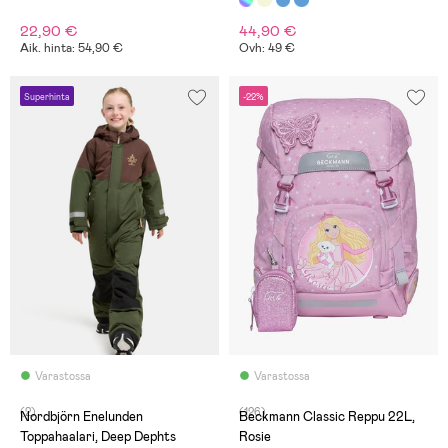
22,90 €
44,90 €
Aik. hinta: 54,90 €
Ovh: 49 €
Superhinta
-22%
Varastossa
Varastossa
(2)
(126)
Nordbjörn Enelunden
Beckmann Classic Reppu 22L,
Toppahaalari, Deep Dephts
Rosie