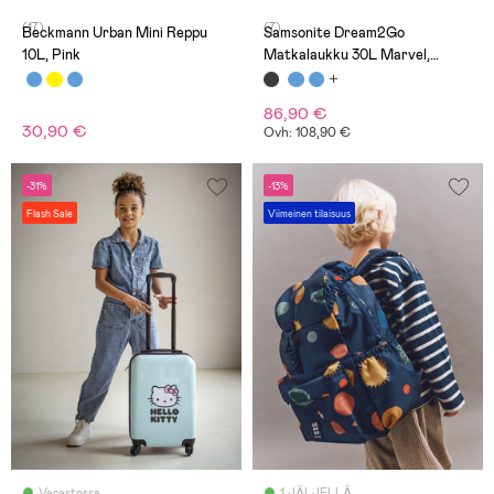
(17)
(7)
Beckmann Urban Mini Reppu
Samsonite Dream2Go
10L, Pink
Matkalaukku 30L Marvel,
Spider-Man Mystery
86,90 €
30,90 €
Ovh: 108,90 €
-31%
-13%
Flash Sale
Viimeinen tilaisuus
Varastossa
1 JÄLJELLÄ