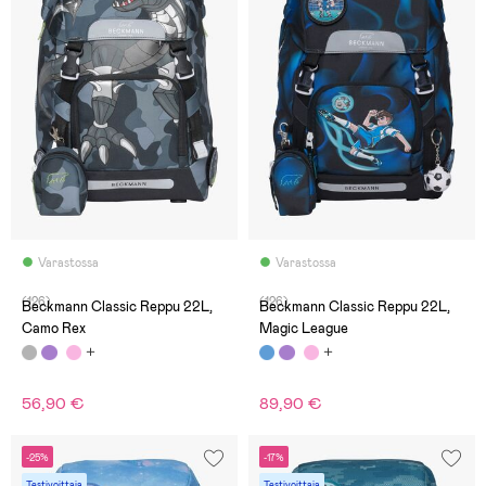
Varastossa
Varastossa
(126)
(126)
Beckmann Classic Reppu 22L,
Beckmann Classic Reppu 22L,
Camo Rex
Magic League
56,90 €
89,90 €
-25%
-17%
Testivoittaja
Testivoittaja