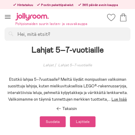
Hoppa
Hintatakuu
Postin pakettipalvelut
365 päivän avoin kauppa
till
Tilaa arkisin ennen klo 13.00 – lähetämme tilauksen jo samana päivänä!
innehållet
Pohjoismaiden suurin lasten- ja vauvakauppa
Hae
Lahjat 5–7-vuotiaille
Lahjat
Lahjat 5–7-vuotiaille
Etsitkö lahjaa 5–7vuotiaalle? Meiltä löydät monipuolisen valikoiman
suosittuja lahjoja, kuten mielikuvituksellisia LEGO®-rakennussarjoja,
interaktiivisia leluja, pehmeitä kylpytakkeja ja värikkäitä lenkkareita.
Valikoimamme on täynnä tunnettujen merkkien tuotteita,
...
Lue lisää
Takaisin
Suodata
Lajittele