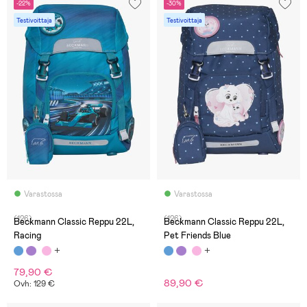
-22%
-30%
Testivoittaja
Testivoittaja
Varastossa
Varastossa
(126)
(126)
Beckmann Classic Reppu 22L,
Beckmann Classic Reppu 22L,
Racing
Pet Friends Blue
79,90 €
89,90 €
Ovh: 129 €