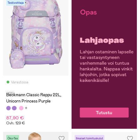
Testivoittaja
Varastossa
(126)
Beckmann Classic Reppu 22L,
Unicorn Princess Purple
87,90 €
Ovh: 129 €
Öko-Tex
Ilmaiset toimituskulut