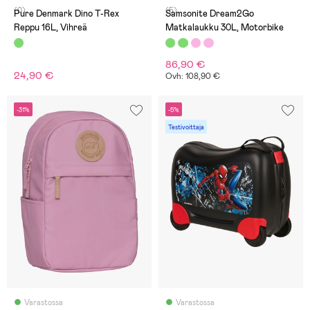
(0)
(5)
Pure Denmark Dino T-Rex
Samsonite Dream2Go
Reppu 16L, Vihreä
Matkalaukku 30L, Motorbike
86,90 €
24,90 €
Ovh: 108,90 €
-31%
-5%
Testivoittaja
Varastossa
Varastossa