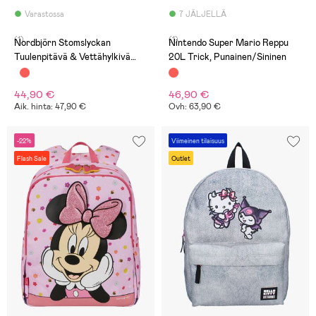
Varastossa
7 JÄLJELLÄ
(1)
(1)
Nordbjörn Stomslyckan
Nintendo Super Mario Reppu
Tuulenpitävä & Vettähylkivä
20L Trick, Punainen/Sininen
Vaatesetti, Lint/Deep Depths
44,90 €
46,90 €
Aik. hinta: 47,90 €
Ovh: 63,90 €
-22%
Viimeinen tilaisuus
Flash Sale
Outlet