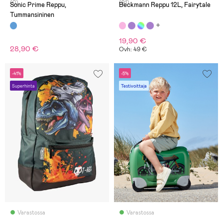
(0)
(91)
Sonic Prime Reppu,
Beckmann Reppu 12L, Fairytale
Tummansininen
19,90 €
28,90 €
Ovh: 49 €
-41%
-5%
Superhinta
Testivoittaja
Varastossa
Varastossa