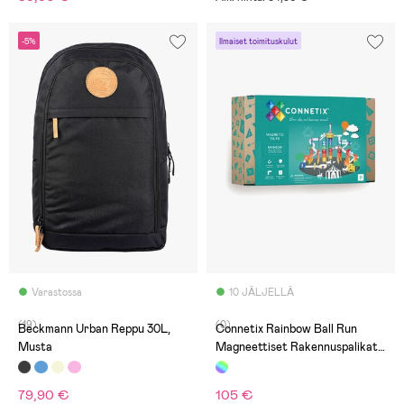
-5%
Ilmaiset toimituskulut
Varastossa
10 JÄLJELLÄ
(19)
(0)
Beckmann Urban Reppu 30L,
Connetix Rainbow Ball Run
Musta
Magneettiset Rakennuspalikat
92 Osaa
79,90 €
105 €