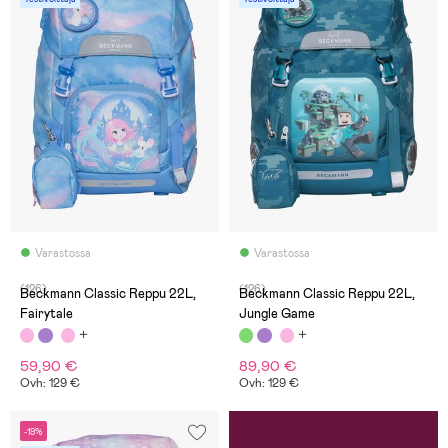
Varastossa
Varastossa
(126)
(126)
Beckmann Classic Reppu 22L,
Beckmann Classic Reppu 22L,
Fairytale
Jungle Game
59,90 €
89,90 €
Ovh: 129 €
Ovh: 129 €
-19%