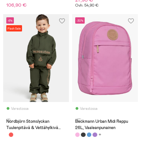
27,90 €
106,90 €
Ovh: 54,90 €
-6%
-30%
Flash Sale
Varastossa
Varastossa
(1)
(17)
Nordbjörn Stomslyckan
Beckmann Urban Midi Reppu
Tuulenpitävä & Vettähylkivä
26L, Vaaleanpunainen
Vaatesetti, Deep Depths