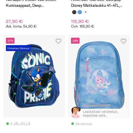
Kumisaappaat, Deep
Disney Matkalaukku 41–47L,
Depths/Inca Gold
Minnie Bubbles
27,90 €
112,90 €
Aik. hinta: 54,90 €
Ovh: 165,90 €
-37%
-29%
Viimeinen tilaisuus
Laadukkaat vetoketjut,
heijastimia sekä
olkahihnoissa että takana,
tukivyöt rinnan ja vyötärön
2 JÄLJELLÄ
Varastossa
kohdalla. Erittäin hyvä
hinta-laatusuhde.