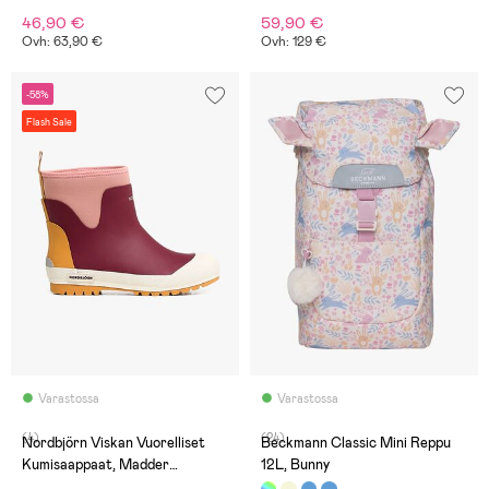
46,90 €
59,90 €
Ovh: 63,90 €
Ovh: 129 €
-58%
Flash Sale
Varastossa
Varastossa
(4)
(24)
Nordbjörn Viskan Vuorelliset
Beckmann Classic Mini Reppu
Kumisaappaat, Madder
12L, Bunny
Brown/Rose Dawn/Inca Gold