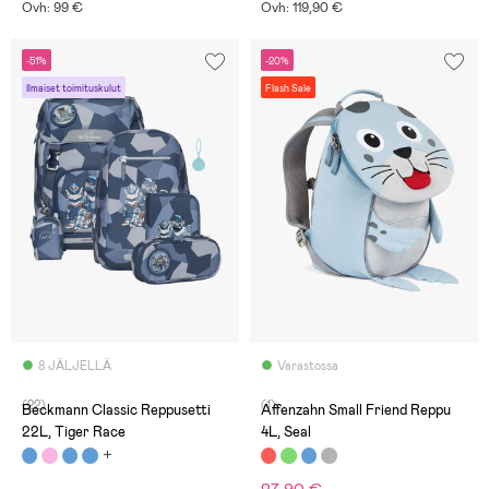
Ovh: 99 €
Ovh: 119,90 €
-51%
-20%
Ilmaiset toimituskulut
Flash Sale
8 JÄLJELLÄ
Varastossa
(22)
(1)
Beckmann Classic Reppusetti
Affenzahn Small Friend Reppu
22L, Tiger Race
4L, Seal