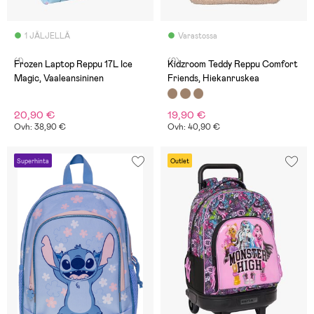
1 JÄLJELLÄ
Varastossa
(1)
(0)
Frozen Laptop Reppu 17L Ice
Kidzroom Teddy Reppu Comfort
Magic, Vaaleansininen
Friends, Hiekanruskea
20,90 €
19,90 €
Ovh: 38,90 €
Ovh: 40,90 €
Superhinta
Outlet