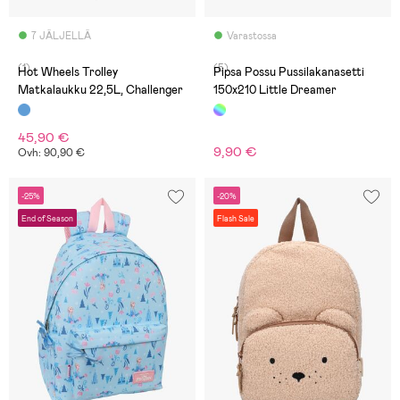
7 JÄLJELLÄ
Varastossa
(1)
(5)
Hot Wheels Trolley
Pipsa Possu Pussilakanasetti
Matkalaukku 22,5L, Challenger
150x210 Little Dreamer
45,90 €
9,90 €
Ovh: 90,90 €
-25%
-20%
End of Season
Flash Sale