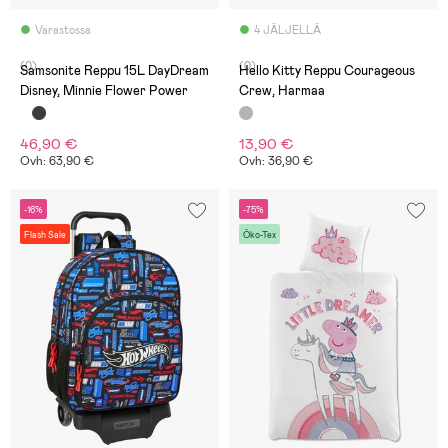
Varastossa
4 JÄLJELLÄ
(0)
(0)
Samsonite Reppu 15L DayDream
Hello Kitty Reppu Courageous
Disney, Minnie Flower Power
Crew, Harmaa
46,90 €
13,90 €
Ovh: 63,90 €
Ovh: 36,90 €
-16%
-75%
Flash Sale
Öko-Tex