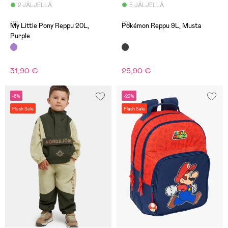
2 JÄLJELLÄ
5 JÄLJELLÄ
(0)
(0)
My Little Pony Reppu 20L,
Pokémon Reppu 9L, Musta
Purple
31,90 €
25,90 €
-6%
-22%
Flash Sale
Flash Sale