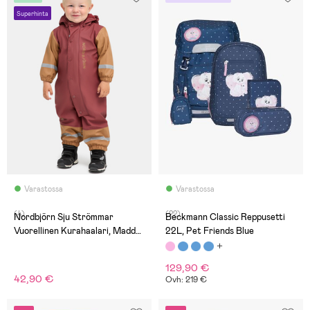
Superhinta
Varastossa
Varastossa
(4)
(22)
Nordbjörn Sju Strömmar
Beckmann Classic Reppusetti
Vuorellinen Kurahaalari, Madder
22L, Pet Friends Blue
Brown
129,90 €
42,90 €
Ovh: 219 €