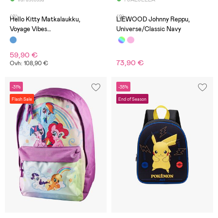
(0)
(0)
Hello Kitty Matkalaukku,
LIEWOOD Johnny Reppu,
Voyage Vibes
Universe/Classic Navy
Vaaleanpunainen/vaaleansinine
n
59,90 €
73,90 €
Ovh: 108,90 €
-31%
-38%
Flash Sale
End of Season