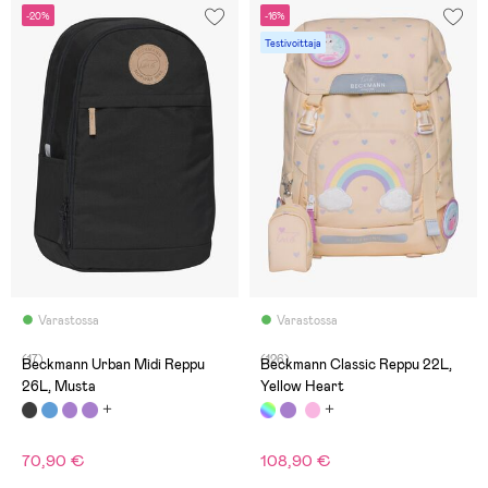
-20%
-16%
Testivoittaja
Varastossa
Varastossa
(17)
(126)
Beckmann Urban Midi Reppu
Beckmann Classic Reppu 22L,
26L, Musta
Yellow Heart
70,90 €
108,90 €