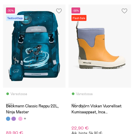
-30%
-58%
Testivoittaja
Flash Sale
Varastossa
Varastossa
(126)
(4)
Beckmann Classic Reppu 22L,
Nordbjörn Viskan Vuorelliset
Ninja Master
Kumisaappaat, Inca
Gold/Stonewash/Deep Depths
22,90 €
89,90 €
Aik. hinta: 54,90 €