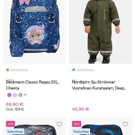
Varastossa
Varastossa
(126)
(4)
Beckmann Classic Reppu 22L,
Nordbjörn Sju Strömmar
Cheeta
Vuorellinen Kurahaalari, Deep
Dephts Art
89,90 €
46,90 €
Ovh: 129 €
-44%
-30%
Testivoittaja
Testivoittaja