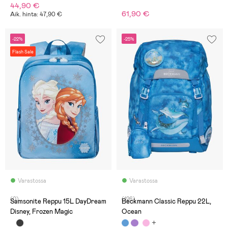
44,90 €
61,90 €
Aik. hinta: 47,90 €
-22%
-25%
Flash Sale
Varastossa
Varastossa
(0)
(126)
Samsonite Reppu 15L DayDream
Beckmann Classic Reppu 22L,
Disney, Frozen Magic
Ocean