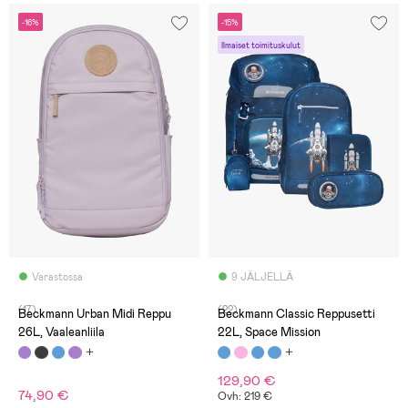
-16%
-15%
Ilmaiset toimituskulut
Varastossa
9 JÄLJELLÄ
(17)
(22)
Beckmann Urban Midi Reppu
Beckmann Classic Reppusetti
26L, Vaaleanliila
22L, Space Mission
129,90 €
74,90 €
Ovh: 219 €