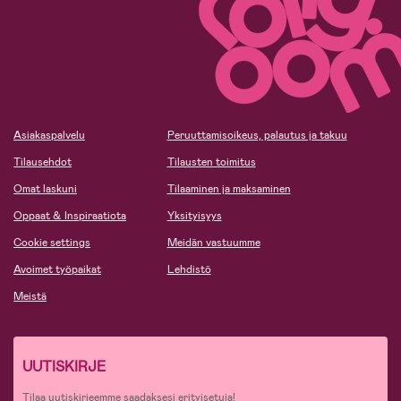
Asiakaspalvelu
Peruuttamisoikeus, palautus ja takuu
Tilausehdot
Tilausten toimitus
Omat laskuni
Tilaaminen ja maksaminen
Oppaat & Inspiraatiota
Yksityisyys
Cookie settings
Meidän vastuumme
Avoimet työpaikat
Lehdistö
Meistä
UUTISKIRJE
Tilaa uutiskirjeemme saadaksesi erityisetuja!