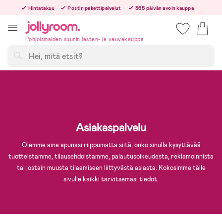
Hoppa
Hintatakuu
Postin pakettipalvelut
365 päivän avoin kauppa
till
Tilaa arkisin ennen klo 13.00 – lähetämme tilauksen jo samana päivänä!
innehållet
Pohjoismaiden suurin lasten- ja vauvakauppa
Hae
Asiakaspalvelu
Olemme aina apunasi riippumatta siitä, onko sinulla kysyttävää
tuotteistamme, tilausehdoistamme, palautusoikeudesta, reklamoinnista
tai jostain muusta tilaamiseen liittyvästä asiasta. Kokosimme tälle
sivulle kaikki tarvitsemasi tiedot.