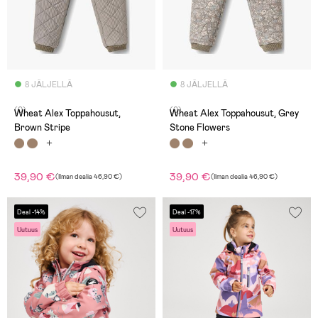
8 JÄLJELLÄ
8 JÄLJELLÄ
(0)
(0)
Wheat Alex Toppahousut,
Wheat Alex Toppahousut, Grey
Brown Stripe
Stone Flowers
39,90 €
39,90 €
(
Ilman dealia
46,90 €
)
(
Ilman dealia
46,90 €
)
Deal -14%
Deal -17%
Uutuus
Uutuus