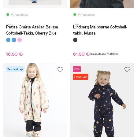
Varastossa
Varastossa
(29)
(23)
Petite Chérie Atelier Belissa
Lindberg Melbourne Softshell-
Softshell-Takki, Cherry Blue
takki, Musta
16,90 €
61,90 €
(
Ilman dealia
73,90 €
)
Testivoittaja
-11%
Flash Sale