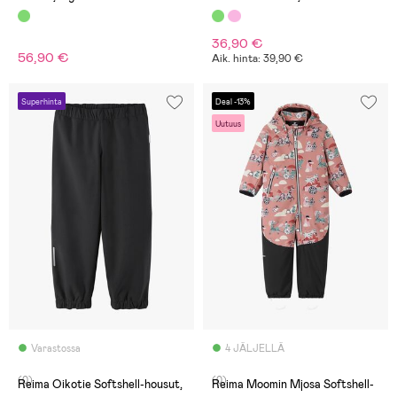
36,90 €
56,90 €
Aik. hinta: 39,90 €
Superhinta
Deal -13%
Uutuus
Varastossa
4 JÄLJELLÄ
(0)
(0)
Reima Oikotie Softshell-housut,
Reima Moomin Mjosa Softshell-