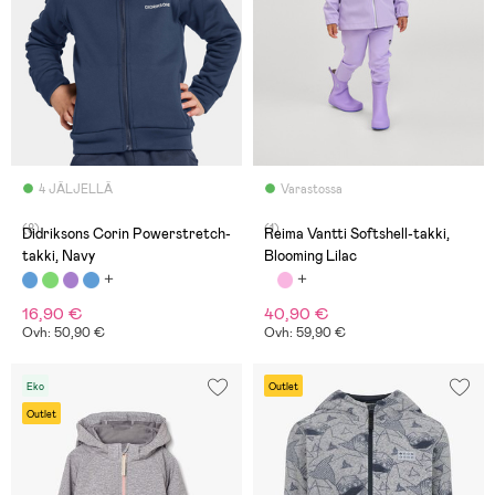
4 JÄLJELLÄ
Varastossa
(8)
(1)
Didriksons Corin Powerstretch-
Reima Vantti Softshell-takki,
takki, Navy
Blooming Lilac
16,90 €
40,90 €
Ovh: 50,90 €
Ovh: 59,90 €
Eko
Outlet
Outlet