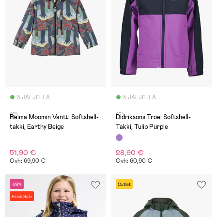
5 JÄLJELLÄ
5 JÄLJELLÄ
(0)
(5)
Reima Moomin Vantti Softshell-
Didriksons Troel Softshell-
takki, Earthy Beige
Takki, Tulip Purple
51,90 €
28,90 €
Ovh: 69,90 €
Ovh: 60,90 €
-29%
Outlet
Flash Sale