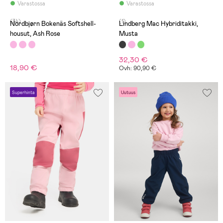
Varastossa
Varastossa
(34)
(1)
Nordbjørn Bokenäs Softshell-
Lindberg Mac Hybriditakki,
housut, Ash Rose
Musta
32,30 €
18,90 €
Ovh: 90,90 €
Superhinta
Uutuus