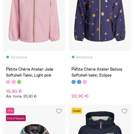
Varastossa
Varastossa
(9)
(29)
Petite Chérie Atelier Jade
Petite Chérie Atelier Belissa
Softshell-Takki, Light pink
Softshell-takki, Eclipse
19,90 €
22,90 €
Aik. hinta: 25,90 €
-17%
Outlet
End of Season