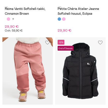
(1)
(2)
Reima Vantti Softshell-takki,
Petite Chérie Atelier Jeanne
Cinnamon Brown
Softshell-housut, Eclipse
29,90 €
29,90 €
Ovh: 59,90 €
-10%
End of Season