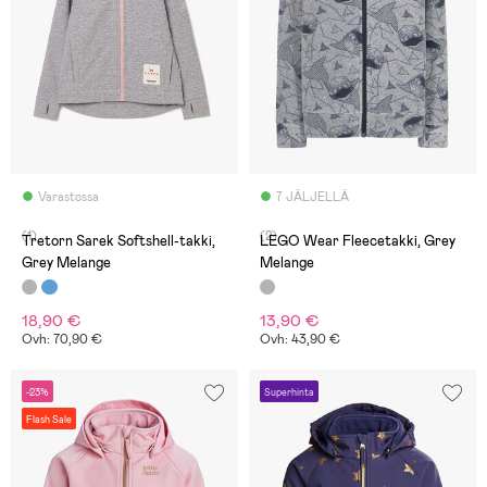
Varastossa
7 JÄLJELLÄ
(1)
(2)
Tretorn Sarek Softshell-takki,
LEGO Wear Fleecetakki, Grey
Grey Melange
Melange
18,90 €
13,90 €
Ovh: 70,90 €
Ovh: 43,90 €
-23%
Superhinta
Flash Sale