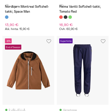
(3)
(9)
Nordbjørn Montreal Softshell-
Reima Vantti Softshell-takki,
takki, Space Man
Tomato Red
13,90 €
16,90 €
Aik. hinta: 15,90 €
Ovh: 60,90 €
-12%
Superhinta
End of Season
2 JÄLJELLÄ
Varastossa