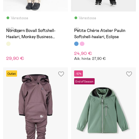
Varastossa
Varastossa
(147)
(9)
Nordbjørn Bovall Softshell-
Petite Chérie Atelier Paulin
Haalari, Monkey Business
Softshell-haalari, Eclipse
Sandshell
24,90 €
29,90 €
Aik. hinta: 27,90 €
Outlet
-10%
End of Season