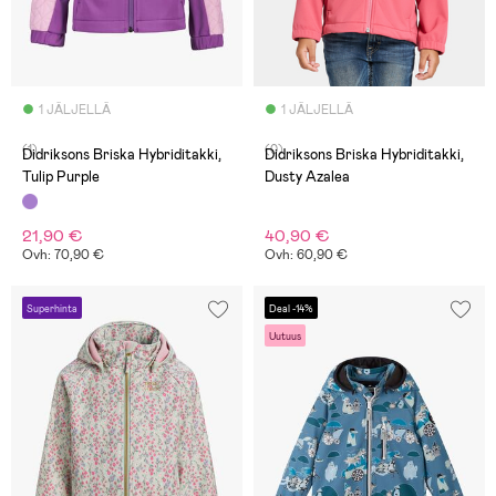
1 JÄLJELLÄ
1 JÄLJELLÄ
(1)
(0)
Didriksons Briska Hybriditakki,
Didriksons Briska Hybriditakki,
Tulip Purple
Dusty Azalea
21,90 €
40,90 €
Ovh: 70,90 €
Ovh: 60,90 €
Superhinta
Deal -14%
Uutuus