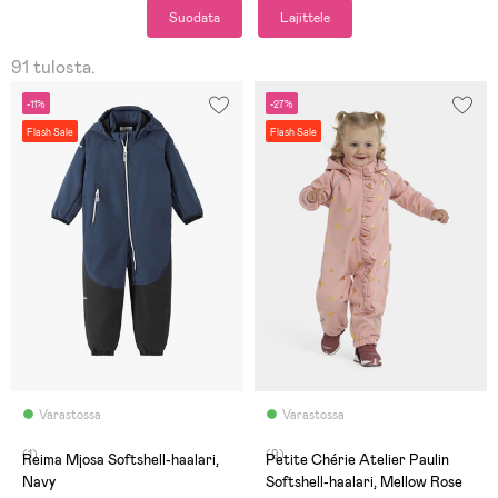
Suodata
Lajittele
91 tulosta.
-11%
-27%
Flash Sale
Flash Sale
Varastossa
Varastossa
(1)
(9)
Reima Mjosa Softshell-haalari,
Petite Chérie Atelier Paulin
Navy
Softshell-haalari, Mellow Rose