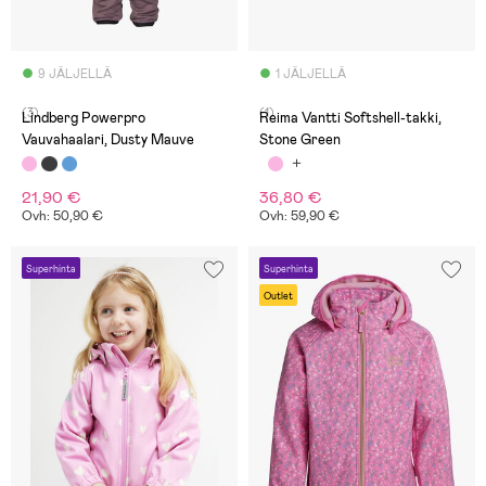
9 JÄLJELLÄ
1 JÄLJELLÄ
(3)
(1)
Lindberg Powerpro
Reima Vantti Softshell-takki,
Vauvahaalari, Dusty Mauve
Stone Green
21,90 €
36,80 €
Ovh: 50,90 €
Ovh: 59,90 €
Superhinta
Superhinta
Outlet