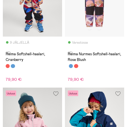
9 JÄLJELLÄ
Varastossa
(0)
(0)
Reima Softshell-haalari,
Reima Nurmes Softshell-haalari,
Cranberry
Rose Blush
79,90 €
79,90 €
Uutuus
Uutuus