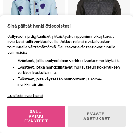
Sinä päätät henkilötiedoistasi
Jollyroom ja digitaaliset yhteistyökumppanimme käyttävät
evästeitä tällä verkkosivulla. Jotkut näistä ovat sivuston
toiminnalle välttämättömiä. Seuraavat evästeet ovat sinulle
valinnaisia:
Evästeet, joilla analysoidaan verkkosivustomme käyttöä.
Varastossa
Varastossa
Evästeet, jotka mahdollistavat mukautetun kokemuksen
verkkosivustollamme.
(7)
(1)
Petite Chérie Atelier Milla
Didriksons Kapris Hybriditakki,
Evästeet, joita käytetään mainontaan ja some-
Asiakaspalvelu
Kuoritakki, Blue Hearts
Musta
markkinointiin.
Lue lisää evästeistä
19,90 €
28,90 €
Aik. hinta: 28,90 €
Ovh: 80,90 €
SALLI
EVÄSTE-
KAIKKI
ASETUKSET
EVÄSTEET
1
/
2