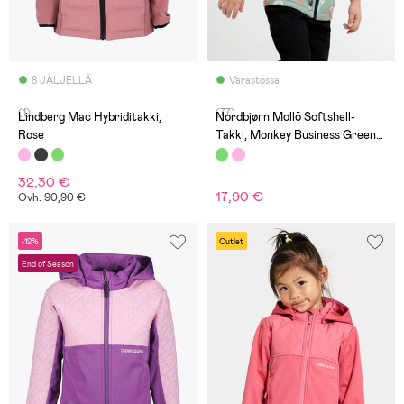
8 JÄLJELLÄ
Varastossa
(1)
(77)
Lindberg Mac Hybriditakki,
Nordbjørn Mollö Softshell-
Rose
Takki, Monkey Business Green
Bay
32,30 €
17,90 €
Ovh: 90,90 €
-12%
Outlet
End of Season