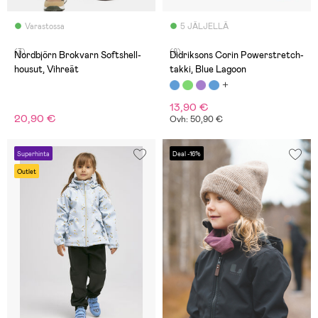
Varastossa
5 JÄLJELLÄ
(3)
(8)
Nordbjörn Brokvarn Softshell-
Didriksons Corin Powerstretch-
housut, Vihreät
takki, Blue Lagoon
13,90 €
20,90 €
Ovh: 50,90 €
Superhinta
Deal -16%
Outlet