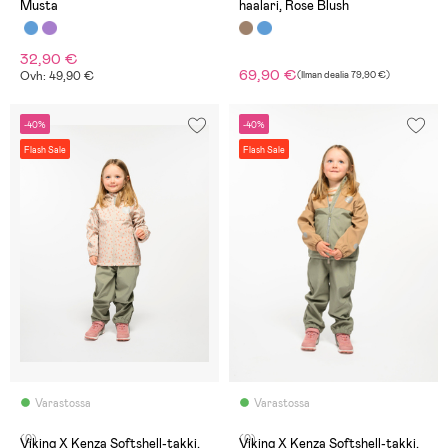
Musta
haalari, Rose Blush
32,90 €
69,90 €
Ovh: 49,90 €
(
Ilman dealia
79,90 €
)
-40%
-40%
Flash Sale
Flash Sale
Varastossa
Varastossa
(0)
(0)
Viking X Kenza Softshell-takki,
Viking X Kenza Softshell-takki,