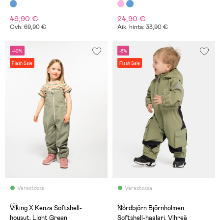
49,90 €
24,90 €
Ovh: 69,90 €
Aik. hinta: 33,90 €
-40%
-8%
Flash Sale
Flash Sale
Varastossa
Varastossa
(0)
(4)
Viking X Kenza Softshell-
Nordbjörn Björnholmen
housut, Light Green
Softshell-haalari, Vihreä