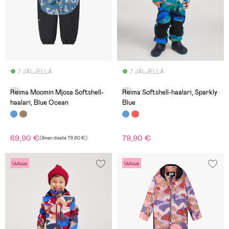
7 JÄLJELLÄ
7 JÄLJELLÄ
(0)
(0)
Reima Moomin Mjosa Softshell-
Reima Softshell-haalari, Sparkly
haalari, Blue Ocean
Blue
69,90 €
79,90 €
(
Ilman dealia
79,90 €
)
Uutuus
Uutuus