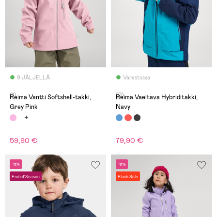
9 JÄLJELLÄ
Varastossa
(1)
(0)
Reima Vantti Softshell-takki,
Reima Vaeltava Hybriditakki,
Grey Pink
Navy
59,90 €
79,90 €
-11%
-11%
End of Season
Flash Sale