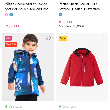
(2)
(4)
Petite Chérie Atelier Jeanne
Petite Chérie Atelier Julie
Softshell-housut, Mellow Rose
Softshell Haalari, Butterflies
and Flowers Medieval Blue
19,90 €
29,90 €
Aik. hinta: 25,90 €
-13%
Outlet
Flash Sale
Varastossa
Varastossa