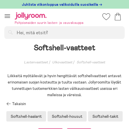
Hoppa
Juhlista viikonloppua valikoiduilla suosikeilla →
till
innehållet
Pohjoismaiden suurin lasten- ja vauvakauppa
Hae
Softshell-vaatteet
Lastenvaatteet
Ulkovaatteet
Softshell-vaatteet
Liikkeitä myötäilevät ja hyvin hengittävät softshellvaatteet antavat
erinomaisen suojan kosteutta ja tuulta vastaan. Jollyroomilta löydät
tunnettujen tuotemerkkien lasten välikausivaatteet useissa eri
malleissa ja väreissä.
Takaisin
Softshell-haalarit
Softshell-housut
Softshell-takit