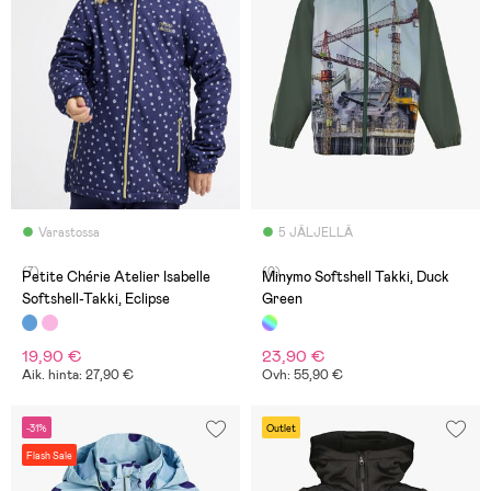
Varastossa
5 JÄLJELLÄ
(7)
(0)
Petite Chérie Atelier Isabelle
Minymo Softshell Takki, Duck
Softshell-Takki, Eclipse
Green
19,90 €
23,90 €
Aik. hinta: 27,90 €
Ovh: 55,90 €
-31%
Outlet
Flash Sale