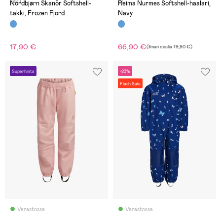
(29)
(2)
Nordbjørn Skanör Softshell-
Reima Nurmes Softshell-haalari,
takki, Frozen Fjord
Navy
17,90 €
66,90 €
(
Ilman dealia
79,90 €
)
Superhinta
-23%
Flash Sale
Varastossa
Varastossa