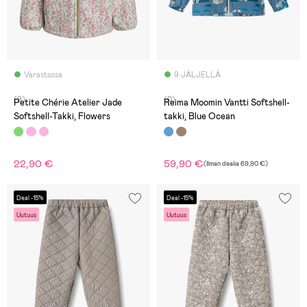
Varastossa
9 JÄLJELLÄ
(9)
(0)
Petite Chérie Atelier Jade
Reima Moomin Vantti Softshell-
Softshell-Takki, Flowers
takki, Blue Ocean
22,90 €
59,90 €
(
Ilman dealia
69,90 €
)
Deal -15%
Deal -15%
Uutuus
Uutuus