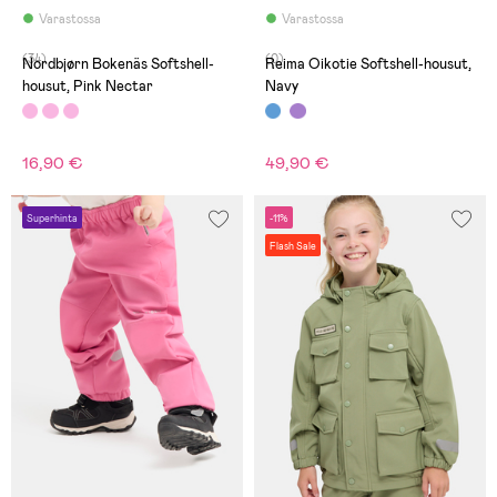
Varastossa
Varastossa
(34)
(0)
Nordbjørn Bokenäs Softshell-
Reima Oikotie Softshell-housut,
housut, Pink Nectar
Navy
16,90 €
49,90 €
Superhinta
-11%
Flash Sale