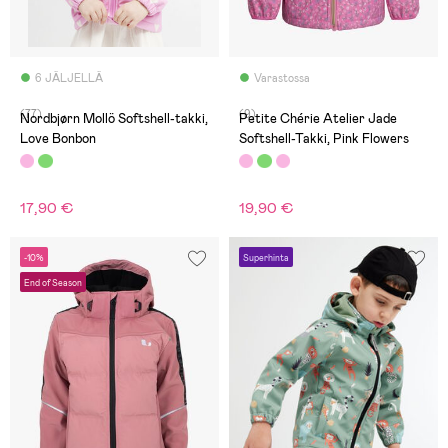
6 JÄLJELLÄ
Varastossa
(77)
(9)
Nordbjørn Mollö Softshell-takki,
Petite Chérie Atelier Jade
Love Bonbon
Softshell-Takki, Pink Flowers
17,90 €
19,90 €
-10%
Superhinta
End of Season