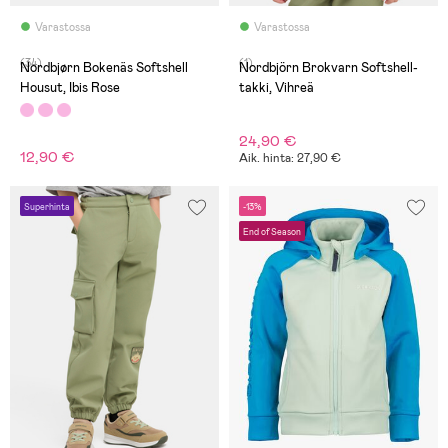
Varastossa
Varastossa
(34)
(1)
Nordbjørn Bokenäs Softshell
Nordbjörn Brokvarn Softshell-
Housut, Ibis Rose
takki, Vihreä
24,90 €
12,90 €
Aik. hinta: 27,90 €
Superhinta
-13%
End of Season