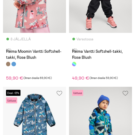
8 JÄLJELLÄ
Varastossa
(0)
(0)
Reima Moomin Vantti Softshell-
Reima Vantti Softshell-takki,
takki, Rose Blush
Rose Blush
59,90 €
49,90 €
(
Ilman dealia
69,90 €
)
(
Ilman dealia
59,90 €
)
Deal -13%
Uutuus
Uutuus