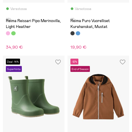
Varastossa
Varastossa
(0)
(1)
Reima Reissari Pipo Merinovilla,
Reima Puro Vuorelliset
Light Heather
Kurahanskat, Mustat
34,90 €
19,90 €
Deal -14%
-12%
Superhinta
End of Season