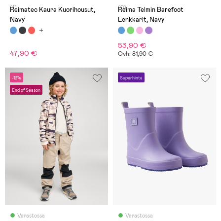
(1)
(0)
Reimatec Kaura Kuorihousut,
Reima Telmin Barefoot
Navy
Lenkkarit, Navy
53,90 €
47,90 €
Ovh: 81,90 €
-13%
Superhinta
End of Season
Varastossa
Varastossa