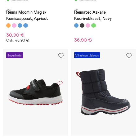
(2)
(1)
Reima Moomin Magisk
Reimatec Askare
Kumisaappaat, Apricot
Kuorirukkaset, Navy
30,90 €
36,90 €
Ovh: 48,90 €
Superhinta
Viimeinen tilaisuus