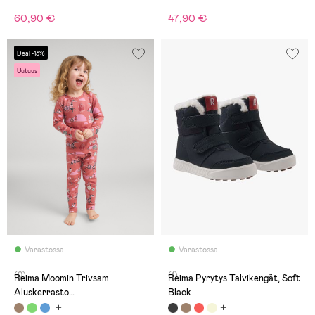
60,90 €
47,90 €
Deal -13%
Uutuus
Varastossa
Varastossa
(0)
(1)
Reima Moomin Trivsam
Reima Pyrytys Talvikengät, Soft
Aluskerrasto
Black
Merinovillasekoite, Rose Blush