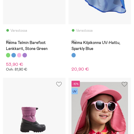
Varastossa
Varastossa
(0)
(0)
Reima Telmin Barefoot
Reima Kilpikonna UV-Hattu,
Lenkkarit, Stone Green
Sparkly Blue
53,90 €
20,90 €
Ovh: 81,90 €
-10%
UV