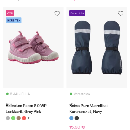
-32%
Superhinta
GORE-TEX
5 JÄLJELLÄ
Varastossa
(10)
(1)
Reimatec Passo 2.0 WP
Reima Puro Vuorelliset
Lenkkarit, Grey Pink
Kurahanskat, Navy
15,90 €