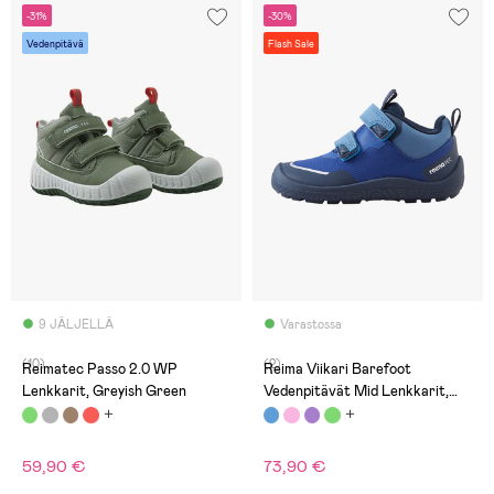
-31%
-30%
Vedenpitävä
Flash Sale
9 JÄLJELLÄ
Varastossa
(10)
(2)
Reimatec Passo 2.0 WP
Reima Viikari Barefoot
Lenkkarit, Greyish Green
Vedenpitävät Mid Lenkkarit,
Twilight Blukeet
59,90 €
73,90 €