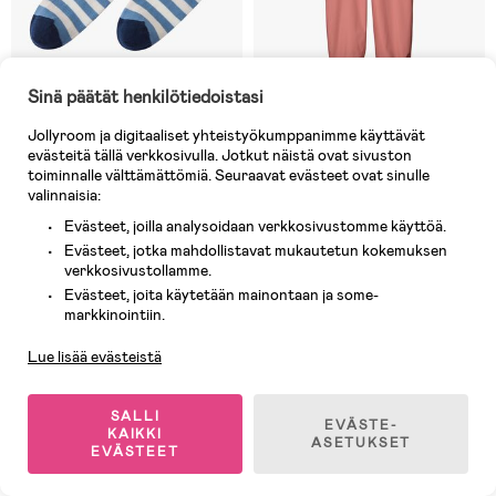
Sinä päätät henkilötiedoistasi
Jollyroom ja digitaaliset yhteistyökumppanimme käyttävät
Varastossa
4 JÄLJELLÄ
evästeitä tällä verkkosivulla. Jotkut näistä ovat sivuston
toiminnalle välttämättömiä. Seuraavat evästeet ovat sinulle
(0)
(2)
Reima Moomin Randig
Reima Lammikko Kurahousut,
valinnaisia:
Villasukat, Blue Ocean
Rose Blush
Evästeet, joilla analysoidaan verkkosivustomme käyttöä.
Evästeet, jotka mahdollistavat mukautetun kokemuksen
verkkosivustollamme.
14,90 €
30,90 €
Evästeet, joita käytetään mainontaan ja some-
Asiakaspalvelu
markkinointiin.
Uutuus
Uutuus
Lue lisää evästeistä
SALLI
EVÄSTE-
KAIKKI
ASETUKSET
EVÄSTEET