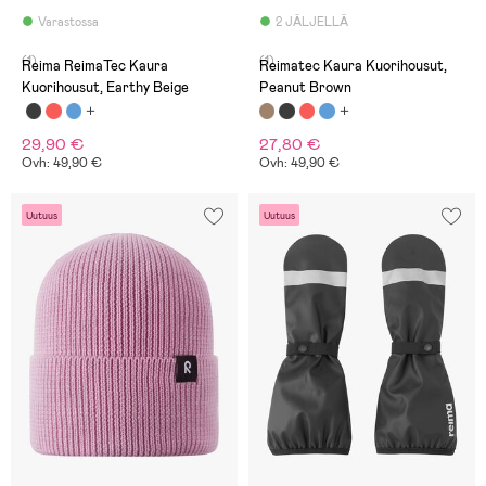
Varastossa
2 JÄLJELLÄ
(1)
(1)
Reima ReimaTec Kaura
Reimatec Kaura Kuorihousut,
Kuorihousut, Earthy Beige
Peanut Brown
29,90 €
27,80 €
Ovh: 49,90 €
Ovh: 49,90 €
Uutuus
Uutuus