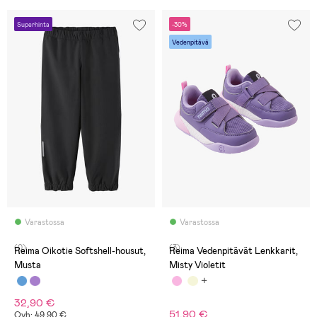
Superhinta
-30%
Vedenpitävä
Varastossa
Varastossa
(0)
(3)
Reima Oikotie Softshell-housut,
Reima Vedenpitävät Lenkkarit,
Musta
Misty Violetit
32,90 €
51,90 €
Ovh: 49,90 €