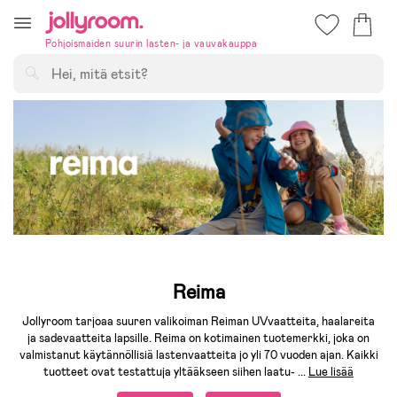
Hoppa
till
Pohjoismaiden suurin lasten- ja vauvakauppa
innehållet
Hae
Reima
Jollyroom tarjoaa suuren valikoiman Reiman UVvaatteita, haalareita
ja sadevaatteita lapsille. Reima on kotimainen tuotemerkki, joka on
valmistanut käytännöllisiä lastenvaatteita jo yli 70 vuoden ajan. Kaikki
tuotteet ovat testattuja yltääkseen siihen laatu-
...
Lue lisää