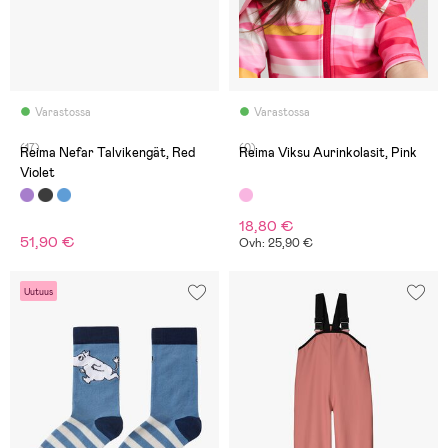
Varastossa
Varastossa
(17)
(0)
Reima Nefar Talvikengät, Red
Reima Viksu Aurinkolasit, Pink
Violet
18,80 €
51,90 €
Ovh: 25,90 €
Uutuus