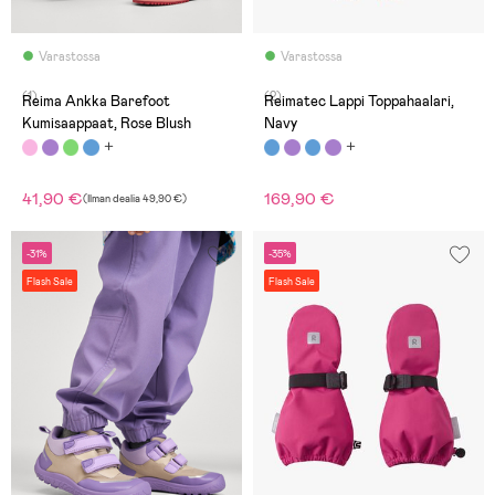
Varastossa
Varastossa
(1)
(2)
Reima Ankka Barefoot
Reimatec Lappi Toppahaalari,
Kumisaappaat, Rose Blush
Navy
41,90 €
169,90 €
(
Ilman dealia
49,90 €
)
-31%
-35%
Flash Sale
Flash Sale