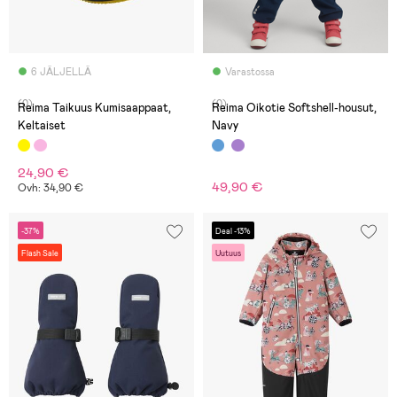
6 JÄLJELLÄ
Varastossa
(0)
(0)
Reima Taikuus Kumisaappaat,
Reima Oikotie Softshell-housut,
Keltaiset
Navy
24,90 €
49,90 €
Ovh: 34,90 €
-37%
Deal -13%
Flash Sale
Uutuus