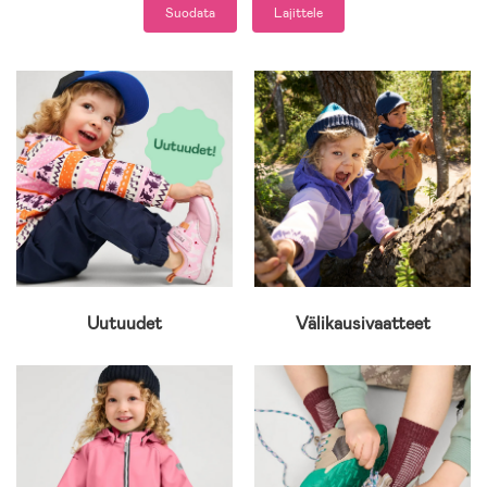
Suodata
Lajittele
Uutuudet
Välikausivaatteet