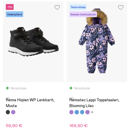
-31%
Testivoittaja
Vedenpitävä
Ilmaiset toimituskulut
Varastossa
Varastossa
(1)
(2)
Reima Hiipien WP Lenkkarit,
Reimatec Lappi Toppahaalari,
Musta
Blooming Lilac
59,90 €
169,90 €