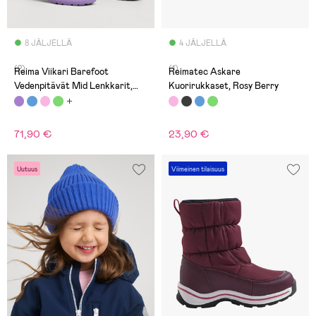
8 JÄLJELLÄ
4 JÄLJELLÄ
(2)
(1)
Reima Viikari Barefoot
Reimatec Askare
Vedenpitävät Mid Lenkkarit,
Kuorirukkaset, Rosy Berry
Earthy Beige
71,90 €
23,90 €
Uutuus
Viimeinen tilaisuus