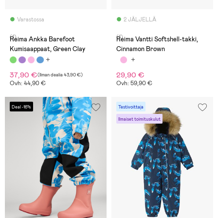
Varastossa
2 JÄLJELLÄ
(1)
(1)
Reima Ankka Barefoot
Reima Vantti Softshell-takki,
Kumisaappaat, Green Clay
Cinnamon Brown
37,90 €
29,90 €
(
Ilman dealia
43,90 €
)
Ovh: 44,90 €
Ovh: 59,90 €
Deal -16%
Testivoittaja
Ilmaiset toimituskulut