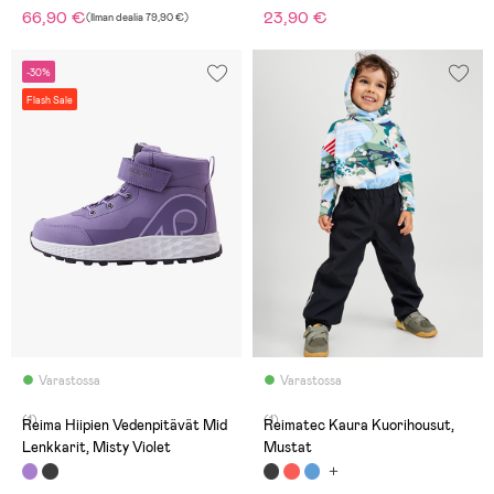
66,90 €
23,90 €
(
Ilman dealia
79,90 €
)
-30%
Flash Sale
Varastossa
Varastossa
(1)
(1)
Reima Hiipien Vedenpitävät Mid
Reimatec Kaura Kuorihousut,
Lenkkarit, Misty Violet
Mustat