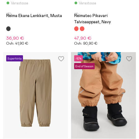
Varastossa
Varastossa
(5)
(1)
Reima Ekana Lenkkarit, Musta
Reimatec Pikavari
Talvisaappaat, Navy
36,90 €
47,90 €
Ovh: 41,90 €
Ovh: 90,90 €
Superhinta
-10%
End of Season