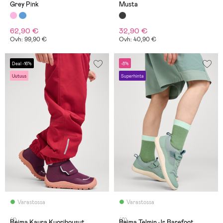
Grey Pink
Musta
62,90 €
32,90 €
Ovh: 99,90 €
Ovh: 40,90 €
Deal -16%
-8%
Uutuus
Superhinta
Varastossa
Varastossa
(1)
(0)
Reima Kaura Kuorihousut,
Reima Telmin Jr Barefoot