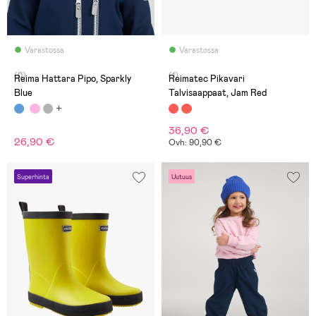
Varastossa
Varastossa
(0)
(1)
Reima Hattara Pipo, Sparkly
Reimatec Pikavari
Blue
Talvisaappaat, Jam Red
36,90 €
26,90 €
Ovh: 90,90 €
Superhinta
Uutuus