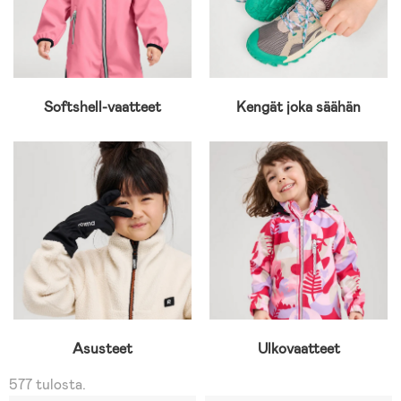
Softshell-vaatteet
Kengät joka säähän
Asusteet
Ulkovaatteet
577 tulosta.