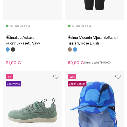
10 JÄLJELLÄ
6 JÄLJELLÄ
(2)
(0)
Reimatec Askare
Reima Moomin Mjosa Softshell-
Kuorirukkaset, Navy
haalari, Rose Blush
21,90 €
69,90 €
(
Ilman dealia
79,90 €
)
-11%
-22%
Superhinta
End of Season