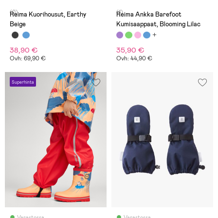
(0)
(1)
Reima Kuorihousut, Earthy
Reima Ankka Barefoot
Beige
Kumisaappaat, Blooming Lilac
38,90 €
35,90 €
Ovh: 69,90 €
Ovh: 44,90 €
Superhinta
Varastossa
Varastossa