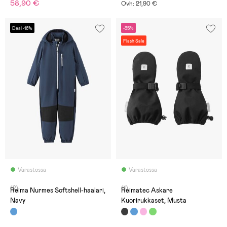
58,90 €
Ovh: 21,90 €
Deal -16%
-35%
Flash Sale
Varastossa
Varastossa
(2)
(1)
Reima Nurmes Softshell-haalari,
Reimatec Askare
Navy
Kuorirukkaset, Musta