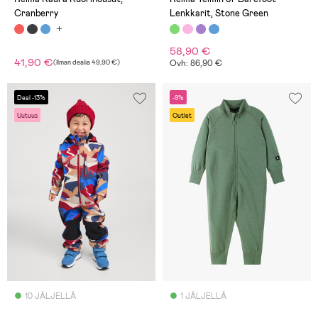
Cranberry
Lenkkarit, Stone Green
58,90 €
41,90 €
(
Ilman dealia
49,90 €
)
Ovh: 86,90 €
Deal -13%
-9%
Uutuus
Outlet
10 JÄLJELLÄ
1 JÄLJELLÄ