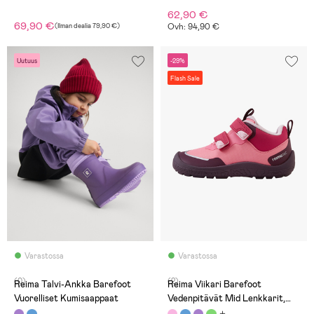
62,90 €
69,90 €
(
Ilman dealia
79,90 €
)
Ovh: 94,90 €
Uutuus
-29%
Flash Sale
Varastossa
Varastossa
(0)
(2)
Reima Talvi-Ankka Barefoot
Reima Viikari Barefoot
Vuorelliset Kumisaappaat
Vedenpitävät Mid Lenkkarit,
Soft Coral