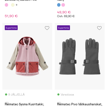
49,90 €
51,90 €
Ovh: 69,90 €
Superhinta
Superhinta
9 JÄLJELLÄ
Varastossa
(0)
(0)
Reimatec Sysma Kuoritakki,
Reimatec Pivo Välikausihanskat,