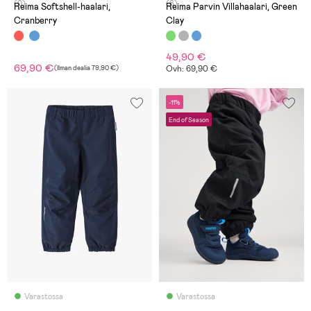
(0)
(6)
Reima Softshell-haalari,
Reima Parvin Villahaalari, Green
Cranberry
Clay
49,90 €
69,90 €
(
Ilman dealia
79,90 €
)
Ovh: 69,90 €
-11%
End of Season
Varastossa
Varastossa