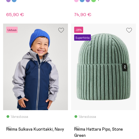
65,90 €
74,90 €
Uutuus
-28%
Superhinta
Varastossa
Varastossa
(0)
(0)
Reima Sulkava Kuoritakki, Navy
Reima Hattara Pipo, Stone
Green