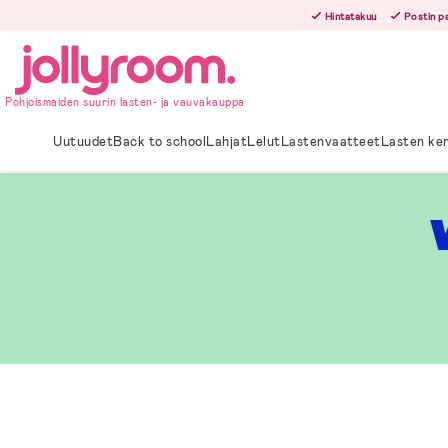
Hoppa
Hintatakuu
Postin p
till
innehållet
Pohjoismaiden suurin lasten- ja vauvakauppa
Uutuudet
Back to school
Lahjat
Lelut
Lastenvaatteet
Lasten ke