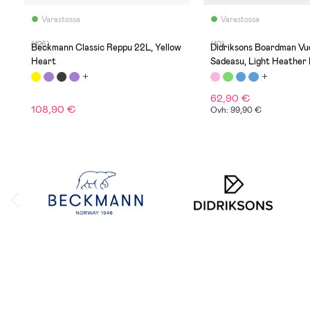
Varastossa
Varastossa
(126)
(10)
Beckmann Classic Reppu 22L, Yellow
Didriksons Boardman Vuo
Heart
Sadeasu, Light Heather 
62,90 €
108,90 €
Ovh: 99,90 €