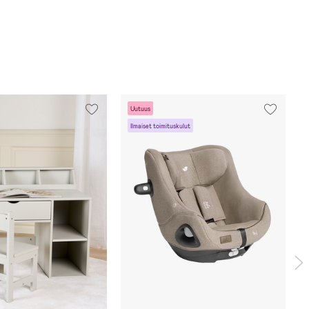
Uutuus
Ilmaiset toimituskulut