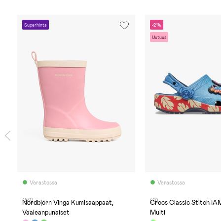
Superhinta
-21%
Uutuus
Varastossa
Varastossa
(52)
(0)
Nordbjörn Vinga Kumisaappaat,
Crocs Classic Stitch IA
Vaaleanpunaiset
Multi