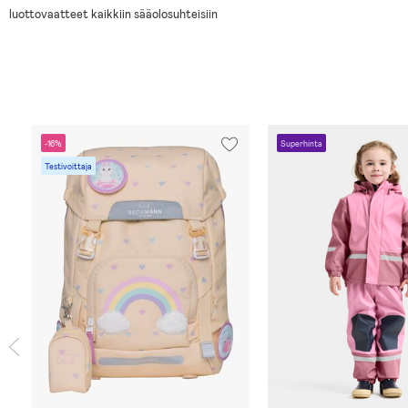
luottovaatteet kaikkiin sääolosuhteisiin
-16%
Superhinta
Testivoittaja