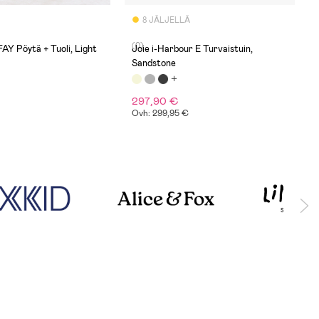
8 JÄLJELLÄ
(0)
FAY Pöytä + Tuoli, Light
Joie i-Harbour E Turvaistuin,
Sandstone
297,90 €
Ovh: 299,95 €