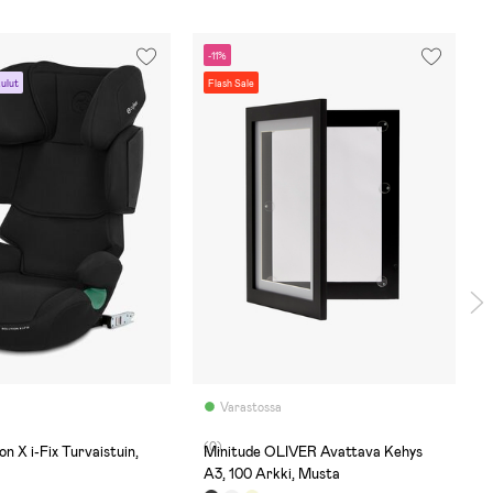
-11%
kulut
Flash Sale
Varastossa
(0)
on X i-Fix Turvaistuin,
Minitude OLIVER Avattava Kehys
N
A3, 100 Arkki, Musta