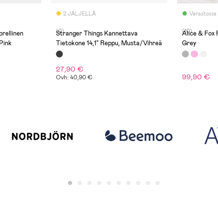
2 JÄLJELLÄ
Varastossa
(0)
(10)
rellinen
Stranger Things Kannettava
Alice & Fox 
Pink
Tietokone 14,1" Reppu, Musta/Vihreä
Grey
27,90 €
99,90 €
Ovh: 40,90 €