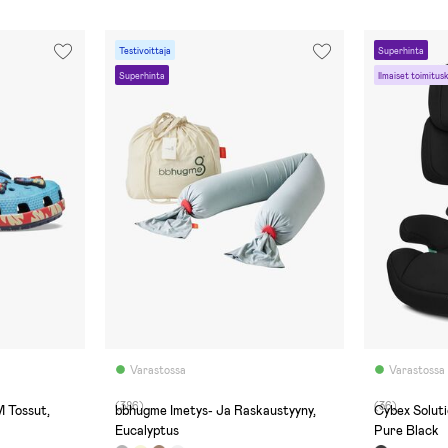
Testivoittaja
Superhinta
Superhinta
Ilmaiset toimitus
Varastossa
Varastossa
(386)
(36)
M Tossut,
bbhugme Imetys- Ja Raskaustyyny,
Cybex Soluti
Eucalyptus
Pure Black