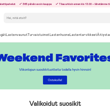
akettipalvelut
365 päivän avoin kauppa
Tilaa arkisin ennen klo 13.00 – lähetämme t
Hae
ngät
Lastenvaunut
Turvaistuimet
Lastenhuone
Lastentarvikkeet
Äitiysta
Weekend Favorite
Viikonlopun suosikkituotteita todella hyvin hinnoin!
Ostoksille!
Valikoidut suosikit