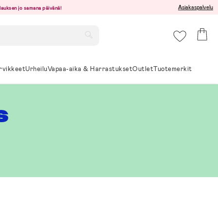
Asiakaspalvelu
ilauksen jo samana päivänä!
rvikkeet
Urheilu
Vapaa-aika & Harrastukset
Outlet
Tuotemerkit
s