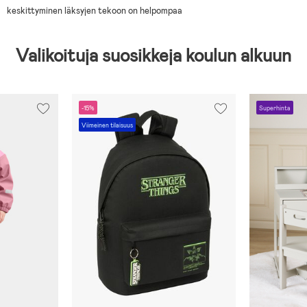
keskittyminen läksyjen tekoon on helpompaa
Valikoituja suosikkeja koulun alkuun
-15%
Superhinta
Viimeinen tilaisuus