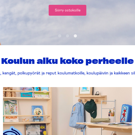
Shoppaile täällä ->
Koulun alku koko perheelle
, kengät, polkupyörät ja reput koulumatkoille, koulupäiviin ja kaikkeen silt