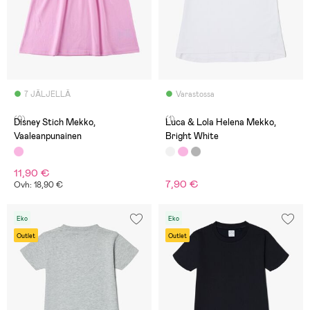
7 JÄLJELLÄ
Varastossa
(0)
(1)
Disney Stich Mekko,
Luca & Lola Helena Mekko,
Vaaleanpunainen
Bright White
11,90 €
7,90 €
Ovh: 18,90 €
Eko
Eko
Outlet
Outlet