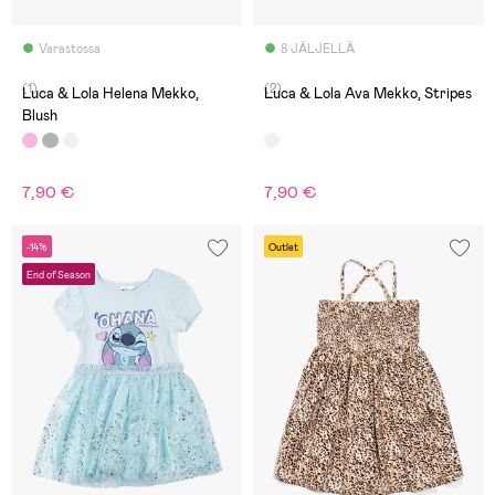
Varastossa
8 JÄLJELLÄ
(1)
(2)
Luca & Lola Helena Mekko,
Luca & Lola Ava Mekko, Stripes
Blush
7,90 €
7,90 €
-14%
Outlet
End of Season