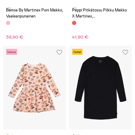
(0)
(0)
Bamse By Martinex Poni Mekko,
Peppi Pitkätossu Pilkku Mekko
Vaaleanpunainen
X Martinex,
Punainen/Vaaleanpunainen
39,90 €
41,90 €
Uutuus
Outlet