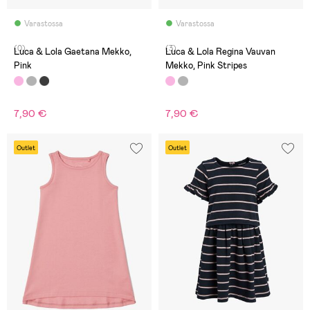
Varastossa
Varastossa
(0)
(3)
Luca & Lola Gaetana Mekko,
Luca & Lola Regina Vauvan
Pink
Mekko, Pink Stripes
7,90 €
7,90 €
Outlet
Outlet