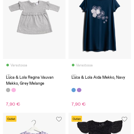
Varastossa
Varastossa
(3)
(6)
Luca & Lola Regina Vauvan
Luca & Lola Aida Mekko, Navy
Mekko, Grey Melange
7,90 €
7,90 €
Outlet
Outlet