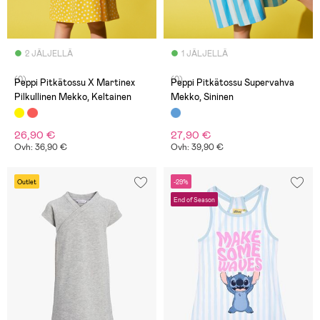
2 JÄLJELLÄ
1 JÄLJELLÄ
(0)
(0)
Peppi Pitkätossu X Martinex
Peppi Pitkätossu Supervahva
Pilkullinen Mekko, Keltainen
Mekko, Sininen
26,90 €
27,90 €
Ovh: 36,90 €
Ovh: 39,90 €
Outlet
-29%
End of Season