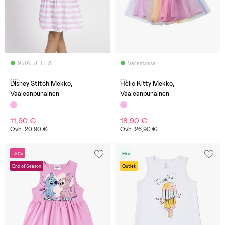
9 JÄLJELLÄ
Varastossa
(0)
(1)
Disney Stitch Mekko,
Hello Kitty Mekko,
Vaaleanpunainen
Vaaleanpunainen
11,90 €
18,90 €
Ovh: 20,90 €
Ovh: 26,90 €
-30%
Eko
End of Season
Outlet