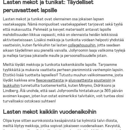
Lasten mekot ja tunikat: Täydelliset
perusvaatteet lapsille
Lasten mekot ja tunikat ovat olennainen osa jokaisen lapsen
vaatekaappia. Nämä monipuoliset vaatekappaleet tarjoavat sekä tyyliä
että mukavuutta. Pehmeät ja kevyet materiaalit antavat lapsille
mahdollisuuden liikkua vapaasti, mikä on olennaista heidän leikkisissä
aktiviteeteissaan. Lisäksi mekkoja ja tunikoita voidaan helposti yhdistää
vaatteisiin, kuten farkkuihin tai lasten
collegehousuihin
, jotta saadaan
aikaan täydellinen asu pienellä vaivalla. Jollyroomin laaja valikoima tyylejä
ja malleja tarjoaa jokaiselle maulle ja persoonallisuudelle jotain.
Meiltä löydät mekkoja ja tunikoita kaikenikäisille lapsille. Tarjoamme
tyylikkäitä ja mukavia vaatteita perheen pienimmistä vanhempiin lapsiin.
Etsitkö lisää tuotteita lapsellesi? Tutustu muuhun valikoimaamme, josta
löydät kaikkea aina
fleecevaatteista
ja
alusvaatteista
asusteisiin
ja
laukkuihin
tunnetuilta tuotemerkeiltä, kuten Minymo, Didriksons ja
Lindberg. Älä unohda, että saat Jollyroomilla hintatakuun ja 365 päivän
avoimen kaupan, joten kun ostat esimerkiksi talvitakin, voit tuntea olosi
turvalliseksi ostoksesi suhteen!
Lasten mekot kaikkiin vuodenaikoihin
Olipa kyse sitten aurinkoisista kesäpäivistä tai kylmistä talvi-illoista,
meiltä löytyy mekkoja, jotka sopivat jokaiseen vuodenaikaan. Kevyistä,