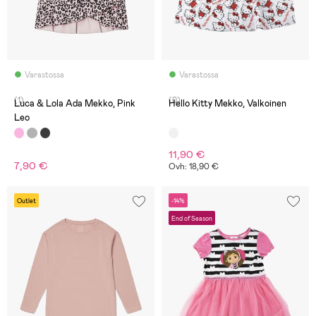
Varastossa
Varastossa
(1)
(0)
Luca & Lola Ada Mekko, Pink
Hello Kitty Mekko, Valkoinen
Leo
11,90 €
7,90 €
Ovh: 18,90 €
Outlet
-14%
End of Season