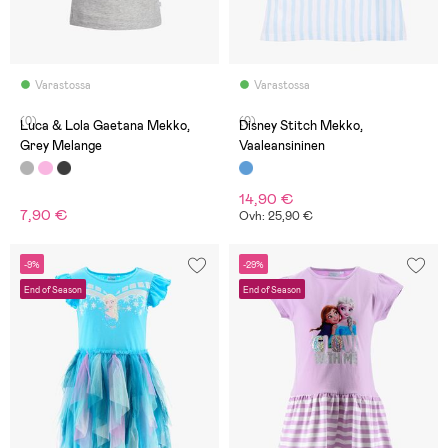
Varastossa
Varastossa
(0)
(0)
Luca & Lola Gaetana Mekko,
Disney Stitch Mekko,
Grey Melange
Vaaleansininen
14,90 €
7,90 €
Ovh: 25,90 €
-9%
-29%
End of Season
End of Season