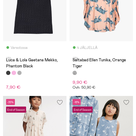
Varastossa
4 JÄLJELLÄ
(0)
(0)
Luca & Lola Gaetana Mekko,
Saltabad Ellen Tunika, Orange
Phantom Black
Tiger
9,90 €
7,90 €
Ovh: 50,90 €
-35%
-18%
End of Season
End of Season