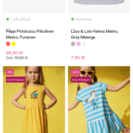
7 JÄLJELLÄ
Varastossa
(0)
(1)
Peppi Pitkätossu Pilkullinen
Luca & Lola Helena Mekko,
Mekko, Punainen
Grey Melange
26,90 €
7,90 €
Ovh: 39,90 €
-18%
-20%
End of Season
End of Season