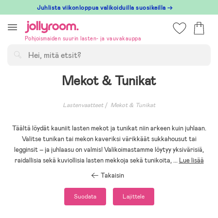
Hoppa
Juhlista viikonloppua valikoiduilla suosikeilla →
till
innehållet
Pohjoismaiden suurin lasten- ja vauvakauppa
Hae
Mekot & Tunikat
Lastenvaatteet
Mekot & Tunikat
Täältä löydät kauniit lasten mekot ja tunikat niin arkeen kuin juhlaan.
Valitse tunikan tai mekon kaveriksi värikkäät sukkahousut tai
legginsit – ja juhlaasu on valmis! Valikoimastamme löytyy yksivärisiä,
raidallisia sekä kuviollisia lasten mekkoja sekä tunikoita,
...
Lue lisää
Takaisin
Suodata
Lajittele