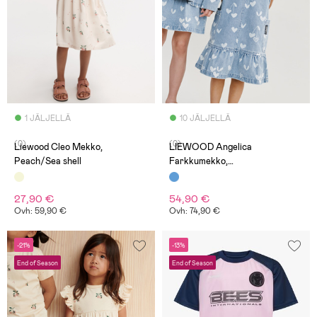
1 JÄLJELLÄ
10 JÄLJELLÄ
(0)
(0)
Liewood Cleo Mekko,
LIEWOOD Angelica
Peach/Sea shell
Farkkumekko,
Sweetshearts/Light Blue Denim
27,90 €
54,90 €
Ovh: 59,90 €
Ovh: 74,90 €
-21%
-13%
End of Season
End of Season