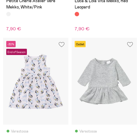
Petite Chérie Atelier Vere
Luca & Lola Vita Mekko, Red
Mekko, White/Pink
Leopard
7,90 €
7,90 €
-30%
Outlet
End of Season
Varastossa
Varastossa