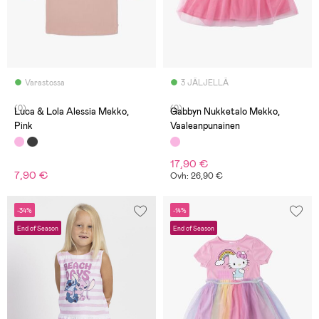
Varastossa
3 JÄLJELLÄ
(0)
(0)
Luca & Lola Alessia Mekko,
Gabbyn Nukketalo Mekko,
Pink
Vaaleanpunainen
17,90 €
7,90 €
Ovh: 26,90 €
-34%
-14%
End of Season
End of Season