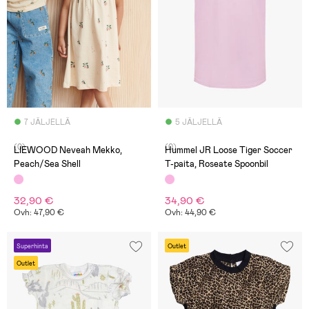
7 JÄLJELLÄ
5 JÄLJELLÄ
(0)
(0)
LIEWOOD Neveah Mekko,
Hummel JR Loose Tiger Soccer
Peach/Sea Shell
T-paita, Roseate Spoonbil
32,90 €
34,90 €
Ovh: 47,90 €
Ovh: 44,90 €
Superhinta
Outlet
Outlet