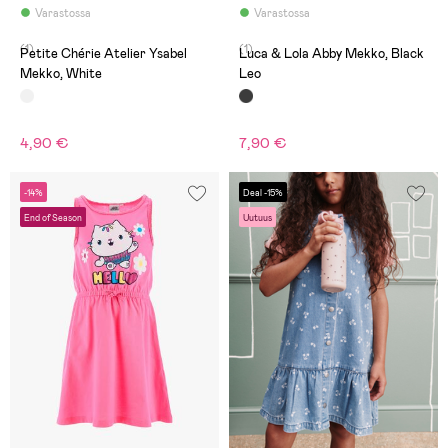
Varastossa
Varastossa
(1)
(1)
Petite Chérie Atelier Ysabel
Luca & Lola Abby Mekko, Black
Mekko, White
Leo
4,90 €
7,90 €
-14%
Deal -15%
End of Season
Uutuus