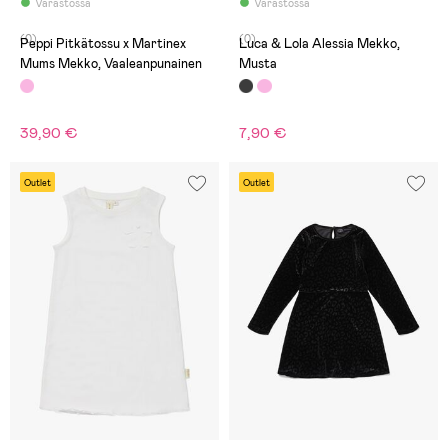
Varastossa
Varastossa
(0)
(0)
Peppi Pitkätossu x Martinex
Luca & Lola Alessia Mekko,
Mums Mekko, Vaaleanpunainen
Musta
39,90 €
7,90 €
Outlet
Outlet