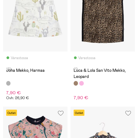
Varastossa
Varastossa
(0)
(1)
Joha Mekko, Harmaa
Luca & Lola San Vito Mekko,
Leopard
7,90 €
7,90 €
Ovh: 26,90 €
Outlet
Outlet