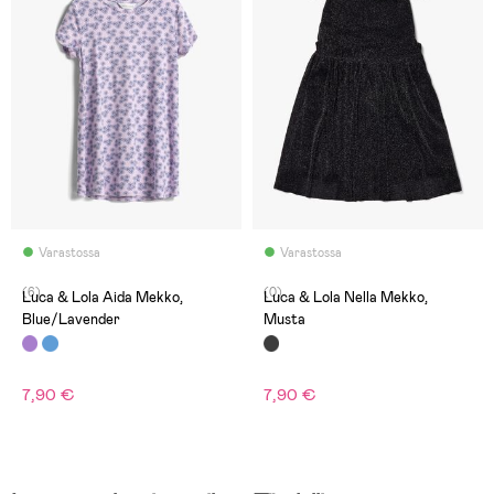
Varastossa
Varastossa
(6)
(0)
Luca & Lola Aida Mekko,
Luca & Lola Nella Mekko,
Blue/Lavender
Musta
7,90 €
7,90 €