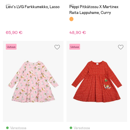
(0)
(0)
Levi's LVG Farkkumekko, Lasso
Peppi Pitkätossu X Martinex
Raita Lappuhame, Curry
65,90 €
48,90 €
Uutuus
Uutuus
Varastossa
Varastossa