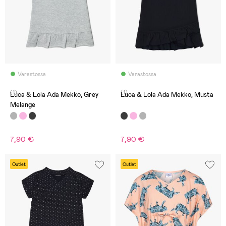
Varastossa
Varastossa
(1)
(1)
Luca & Lola Ada Mekko, Grey
Luca & Lola Ada Mekko, Musta
Melange
7,90 €
7,90 €
Outlet
Outlet