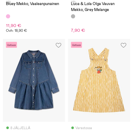
(0)
(2)
Bluey Mekko, Vaaleanpunainen
Luca & Lola Olga Vauvan
Mekko, Grey Melange
11,90 €
7,90 €
Ovh: 18,90 €
Uutuus
Uutuus
8 JÄLJELLÄ
Varastossa