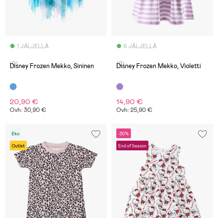
1 JÄLJELLÄ
6 JÄLJELLÄ
(0)
(0)
Disney Frozen Mekko, Sininen
Disney Frozen Mekko, Violetti
20,90 €
14,90 €
Ovh: 30,90 €
Ovh: 25,90 €
Eko
-30%
Outlet
End of Season