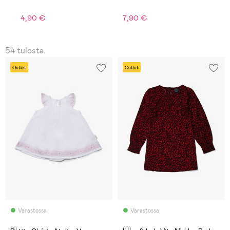
1
4,90 €
7,90 €
O
54 tulosta.
Outlet
Outlet
Varastossa
Varastossa
(1)
(0)