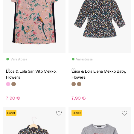
Varastossa
Varastossa
(1)
(1)
Luca & Lola San Vito Mekko,
Luca & Lola Elena Mekko Baby,
Flowers
Flowers
7,90 €
7,90 €
Outlet
Outlet