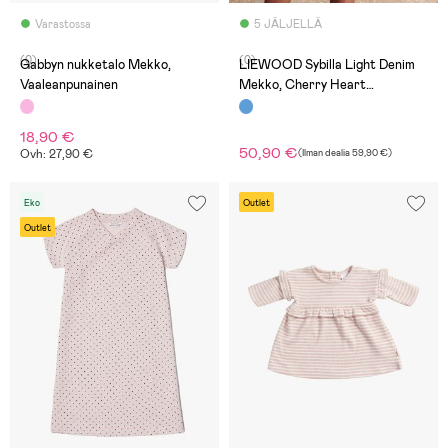
Varastossa
5 JÄLJELLÄ
(0)
(0)
Gabbyn nukketalo Mekko,
LIEWOOD Sybilla Light Denim
Vaaleanpunainen
Mekko, Cherry Heart
Sandy/Denim
18,90 €
50,90 €
Ovh: 27,90 €
(
Ilman dealia
59,90 €
)
Eko
Outlet
Outlet