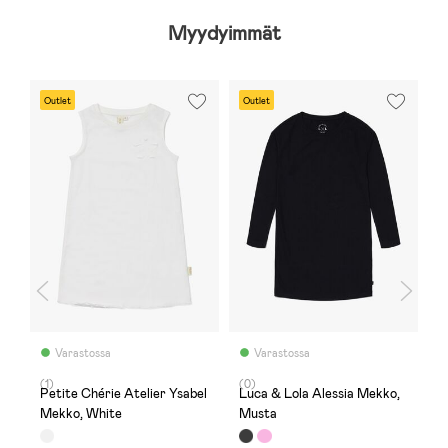
Myydyimmät
Outlet
Outlet
-
E
Varastossa
Varastossa
(1)
(0)
(
Petite Chérie Atelier Ysabel
Luca & Lola Alessia Mekko,
B
Mekko, White
Musta
V