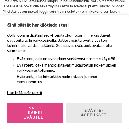
ilmavista puuvillamalleista lämpimiin neulemekkoihin. Valikoimamme tekee
lapsellesi helpoksi olla sekä tyylikäs että mukavasti puettu ympäri vuoden.
Yhdistä lasten mekot legginseihin tai neuletakkeihin kokonaisen lookin
luomiseksi joka säähän!
Sinä päätät henkilötiedoistasi
Kuinka valita oikea mekko lapsellesi
Jollyroom ja digitaaliset yhteistyökumppanimme käyttävät
1. Ajattele mukavuutta: Valitse pehmeä ja joustava materiaali, joka antaa
evästeitä tällä verkkosivulla. Jotkut näistä ovat sivuston
lapsesi liikkua vapaasti.
toiminnalle välttämättömiä. Seuraavat evästeet ovat sinulle
2. Mukauta tilaisuuden mukaan: Mieti, milloin mekkoa käytetään.
valinnaisia:
Juhlallisiin tilaisuuksiin voi sopia hienompi mekko yksityiskohtineen, kun
Evästeet, joilla analysoidaan verkkosivustomme käyttöä.
taas yksinkertaisempi mekko voi olla ihanteellinen kouluun tai leikkeihin.
Evästeet, jotka mahdollistavat mukautetun kokemuksen
3. Valitse oikea koko: Varmista, että mekossa on oikea istuvuus. Muista,
verkkosivustollamme.
että lapset kasvavat nopeasti, joten hieman suurempi mekko voi olla hyvä,
Evästeet, joita käytetään mainontaan ja some-
Asiakaspalvelu
mutta vältä ylisuuria vaatteita, jotka voivat olla epämukavia.
markkinointiin.
4. Värit ja kuosit: Anna lapsen osallistua värien ja kuosien valintaan.
Lue lisää evästeistä
Lapset rakastavat usein mekkoja, joissa on heidän suosikkihahmojaan tai
leikkisiä kuoseja, minkä vuoksi he haluavat todennäköisemmin käyttää
niitä.
SALLI
EVÄSTE-
5. Mukauta vuodenajan mukaan: Ota huomioon vuodenaika mekkoa
KAIKKI
ASETUKSET
EVÄSTEET
valittaessa. Kevyet, hengittävät materiaalit sopivat täydellisesti kesään,
kun taas lämpimät ja neulotut vaihtoehdot toimivat hyvin talvikuukausina.