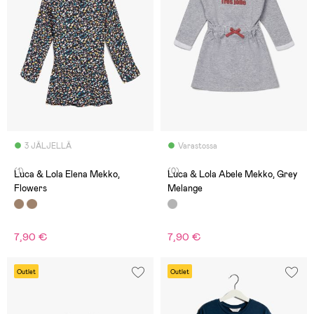
3 JÄLJELLÄ
Varastossa
(1)
(0)
Luca & Lola Elena Mekko,
Luca & Lola Abele Mekko, Grey
Flowers
Melange
7,90 €
7,90 €
Outlet
Outlet