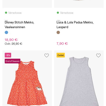
Varastossa
Varastossa
(1)
(2)
Disney Stitch Mekko,
Luca & Lola Padua Mekko,
Vaaleansininen
Leopard
18,90 €
7,90 €
Ovh: 26,90 €
-18%
Outlet
End of Season