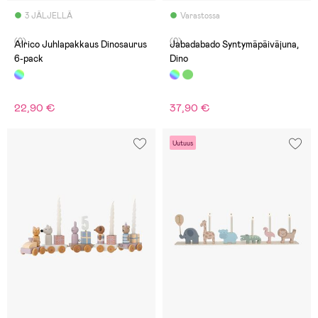
3 JÄLJELLÄ
Varastossa
(0)
(0)
Alrico Juhlapakkaus Dinosaurus
Jabadabado Syntymäpäiväjuna,
6-pack
Dino
22,90 €
37,90 €
Uutuus