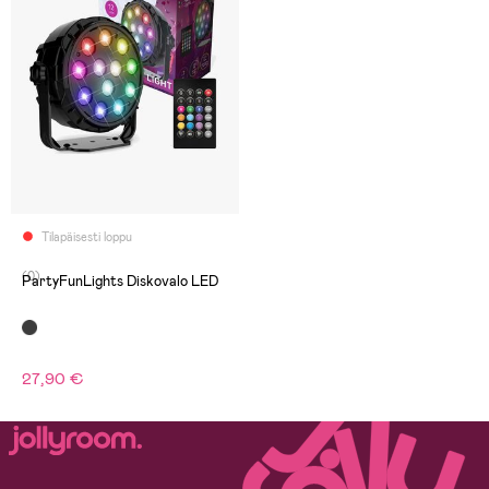
Tilapäisesti loppu
(0)
PartyFunLights Diskovalo LED
27,90 €