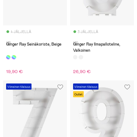
4 JÄLJELLÄ
3 JÄLJELLÄ
(2)
(0)
Ginger Ray Seinäkoriste, Beige
Ginger Ray Ilmapalloteline,
Valkoinen
19,90 €
26,90 €
Viimeinen tilaisuus
Viimeinen tilaisuus
Outlet