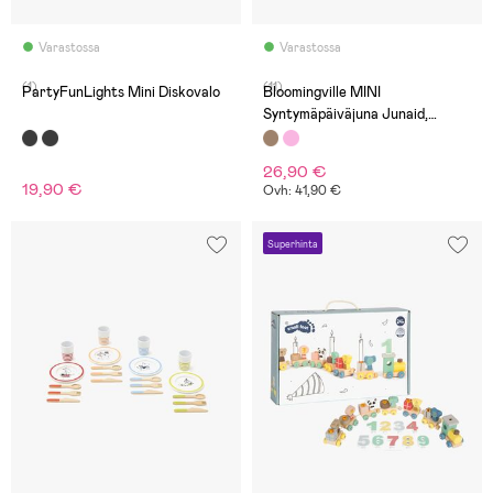
Varastossa
Varastossa
(1)
(11)
PartyFunLights Mini Diskovalo
Bloomingville MINI
Syntymäpäiväjuna Junaid,
Ruskea
26,90 €
19,90 €
Ovh: 41,90 €
Superhinta