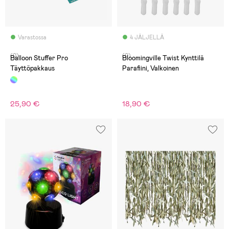
Varastossa
4 JÄLJELLÄ
(0)
(0)
Balloon Stuffer Pro
Bloomingville Twist Kynttilä
Täyttöpakkaus
Parafiini, Valkoinen
25,90 €
18,90 €