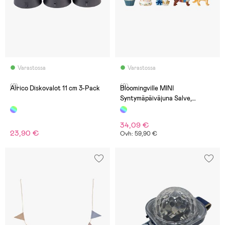
Varastossa
Varastossa
(2)
(0)
Alrico Diskovalot 11 cm 3-Pack
Bloomingville MINI
Syntymäpäiväjuna Salve,
Valkoinen
34,09 €
23,90 €
Ovh: 59,90 €