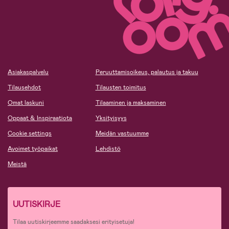
Asiakaspalvelu
Peruuttamisoikeus, palautus ja takuu
Tilausehdot
Tilausten toimitus
Omat laskuni
Tilaaminen ja maksaminen
Oppaat & Inspiraatiota
Yksityisyys
Cookie settings
Meidän vastuumme
Avoimet työpaikat
Lehdistö
Meistä
UUTISKIRJE
Tilaa uutiskirjeemme saadaksesi erityisetuja!