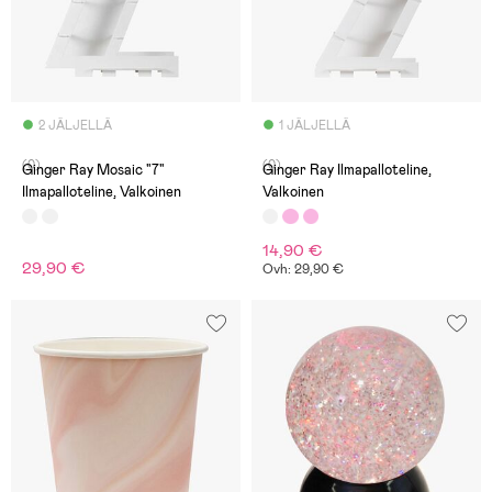
2 JÄLJELLÄ
1 JÄLJELLÄ
(0)
(0)
Ginger Ray Mosaic "7"
Ginger Ray Ilmapalloteline,
Ilmapalloteline, Valkoinen
Valkoinen
14,90 €
29,90 €
Ovh: 29,90 €