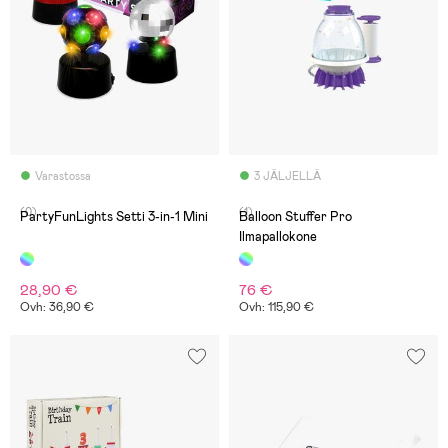
Varastossa
3 JÄLJELLÄ
(0)
(1)
PartyFunLights Setti 3-in-1 Mini
Balloon Stuffer Pro
Ilmapallokone
28,90 €
76 €
Ovh: 36,90 €
Ovh: 115,90 €