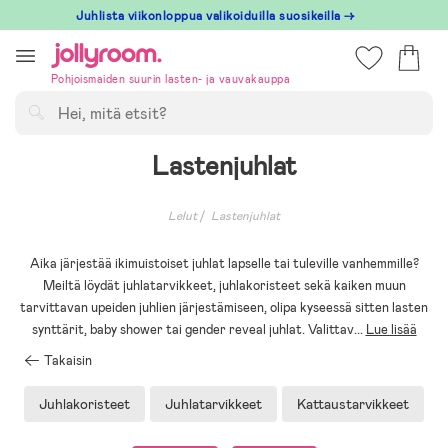
Hoppa
Juhlista viikonloppua valikoiduilla suosikeilla →
till
innehållet
Pohjoismaiden suurin lasten- ja vauvakauppa
Hae
Lastenjuhlat
Lelut
Lastenjuhlat
Aika järjestää ikimuistoiset juhlat lapselle tai tuleville vanhemmille?
Meiltä löydät juhlatarvikkeet, juhlakoristeet sekä kaiken muun
tarvittavan upeiden juhlien järjestämiseen, olipa kyseessä sitten lasten
synttärit, baby shower tai gender reveal juhlat. Valittav
...
Lue lisää
Takaisin
Juhlakoristeet
Juhlatarvikkeet
Kattaustarvikkeet