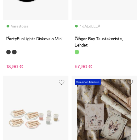
Varastossa
7 JÄLJELLÄ
(1)
(0)
PartyFunLights Diskovalo Mini
Ginger Ray Taustakoriste,
Lehdet
18,90 €
57,90 €
Viimeinen tilaisuus