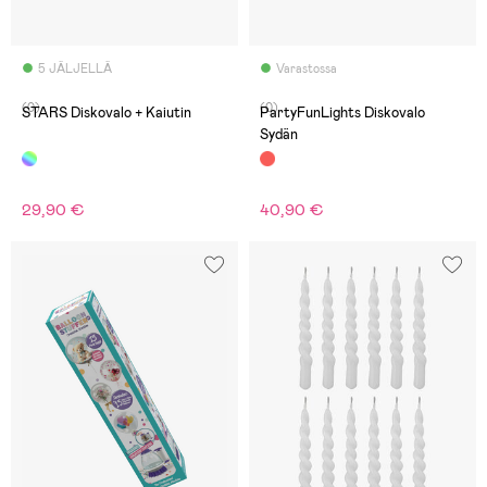
5 JÄLJELLÄ
Varastossa
(0)
(0)
STARS Diskovalo + Kaiutin
PartyFunLights Diskovalo
Sydän
29,90 €
40,90 €