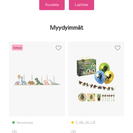
Suodata
Lajittele
Myydyimmät
Uutuus
Varastossa
3 JÄLJELLÄ
(0)
(0)