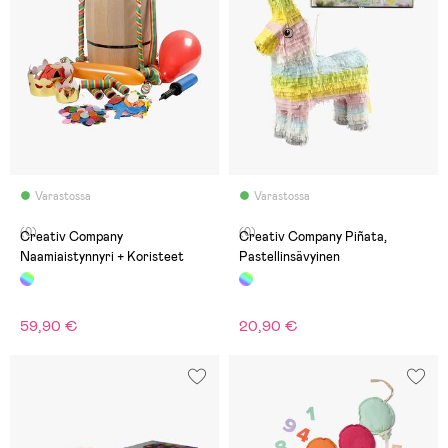
Varastossa
Varastossa
(0)
(0)
Creativ Company
Creativ Company Piñata,
Naamiaistynnyri + Koristeet
Pastellinsävyinen
59,90 €
20,90 €