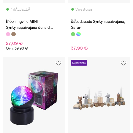
7 JÄLJELLÄ
Varastossa
(4)
(0)
Bloomingville MINI
Jabadabado Syntymäpäiväjuna,
Syntymäpäiväjuna Junaid,
Safari
Vaaleanpunainen
27,09 €
37,90 €
Ovh: 39,90 €
Superhinta