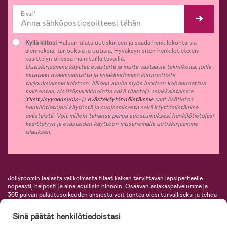
Email*
Kyllä kiitos!
Haluan tilata uutiskirjeen ja saada henkilökohtaisia
alennuksia, tarjouksia ja uutisia. Hyväksyn siten henkilötietojeni
käsittelyn ohessa mainituilla tavoilla.
Uutiskirjeemme käyttää evästeitä ja muita vastaavia tekniikoita, joilla
mitataan avaamisastetta ja asiakkaidemme kiinnostusta
tarjouksiamme kohtaan. Niiden avulla myös luodaan kohdennettua
mainontaa, sisältömarkkinointia sekä tilastoja asiakkaistamme.
Yksityisyydensuoja-
ja
evästekäytännöistämme
saat lisätietoa
henkilötietojesi käytöstä ja suojaamisesta sekä käyttämistämme
evästeistä. Voit milloin tahansa perua suostumuksesi henkilötietojesi
käsittelyyn ja evästeiden käyttöön irtisanomalla uutiskirjeemme
tilauksen.
Jollyroomin laajasta valikoimasta tilaat kaiken tarvittavan lapsiperheelle
nopeasti, helposti ja aina edullisin hinnoin. Osaavan asiakaspalvelumme ja
365 päivän palautusoikeuden ansiosta voit tuntea olosi turvalliseksi ja tehdä
ostoksia hyvillä mielin. Jollyroomilta saat lastenvaunut, turvaistuimet,
vaatteet vauvoille ja lapsille, inspiroivia sisustustuotteita lastenhuoneeseen,
Sinä päätät henkilötiedoistasi
lastentarvikkeita sekä paljon muuta. Meiltä löydät lukuisia tunnettuja