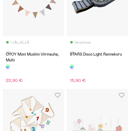
1 JÄLJELLÄ
Varastossa
(0)
(0)
OYOY Moni Musliini Viirinauha,
STARS Disco Light Rannekoru
Multi
22,90 €
15,90 €