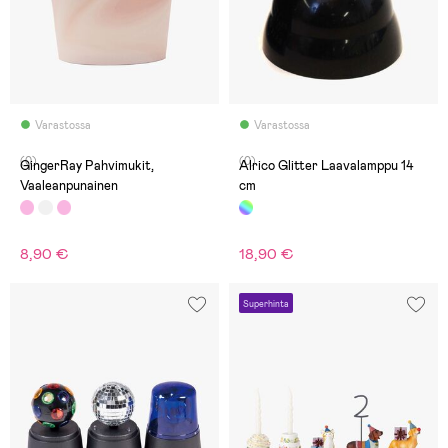
Varastossa
Varastossa
(0)
(0)
GingerRay Pahvimukit,
Alrico Glitter Laavalamppu 14
Vaaleanpunainen
cm
8,90 €
18,90 €
Superhinta