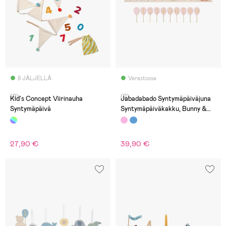
8 JÄLJELLÄ
Varastossa
(0)
(0)
Kid's Concept Viirinauha
Jabadabado Syntymäpäiväjuna
Syntymäpäivä
Syntymäpäiväkakku, Bunny &
Friends
27,90 €
39,90 €