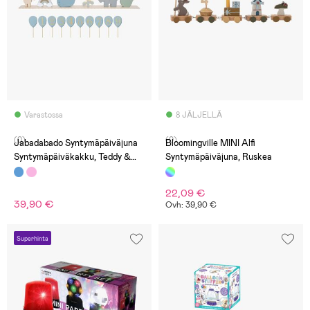
Varastossa
8 JÄLJELLÄ
(0)
(0)
Jabadabado Syntymäpäiväjuna
Bloomingville MINI Alfi
Syntymäpäiväkakku, Teddy &
Syntymäpäiväjuna, Ruskea
Friends
22,09 €
39,90 €
Ovh: 39,90 €
Superhinta