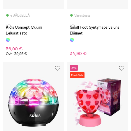
4 JÄLJELLÄ
Varastossa
(0)
(0)
Kid's Concept Muumi
Small Foot Syntymäpäiväjuna
Leluastiasto
Eläimet
36,90 €
34,90 €
Ovh: 39,95 €
-13%
Flash Sale