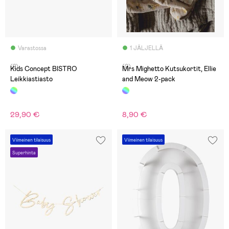
Varastossa
1 JÄLJELLÄ
(2)
(0)
Kids Concept BISTRO
Mrs Mighetto Kutsukortit, Ellie
Leikkiastiasto
and Meow 2-pack
29,90 €
8,90 €
Viimeinen tilaisuus
Viimeinen tilaisuus
Superhinta