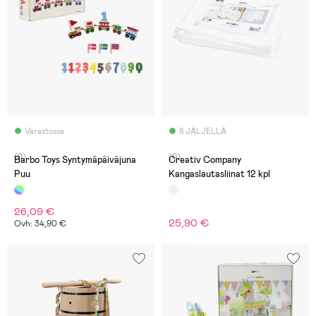
Varastossa
8 JÄLJELLÄ
(0)
(0)
Barbo Toys Syntymäpäiväjuna
Creativ Company
Puu
Kangaslautasliinat 12 kpl
26,09 €
25,90 €
Ovh: 34,90 €