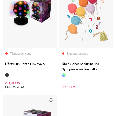
Tilapäisesti loppu
Tilapäisesti loppu
(1)
(0)
PartyFunLights Diskovalo
Kid's Concept Viirinauha
Syntymäpäivä Ilmapallo
39,90 €
27,90 €
Ovh: 74,90 €