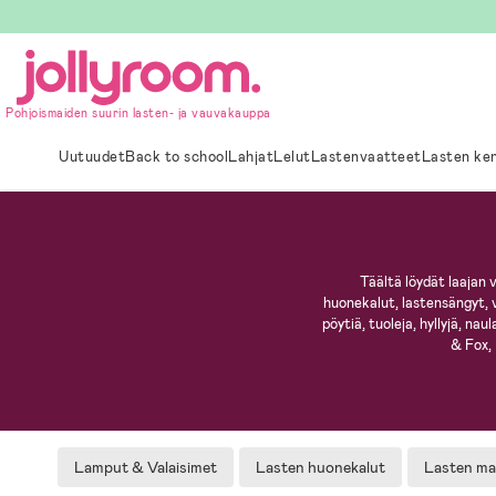
Hoppa
till
innehållet
Pohjoismaiden suurin lasten- ja vauvakauppa
Uutuudet
Back to school
Lahjat
Lelut
Lastenvaatteet
Lasten ke
Täältä löydät laajan v
huonekalut, lastensängyt, 
pöytiä, tuoleja, hyllyjä, na
& Fox,
Lamput & Valaisimet
Lasten huonekalut
Lasten ma