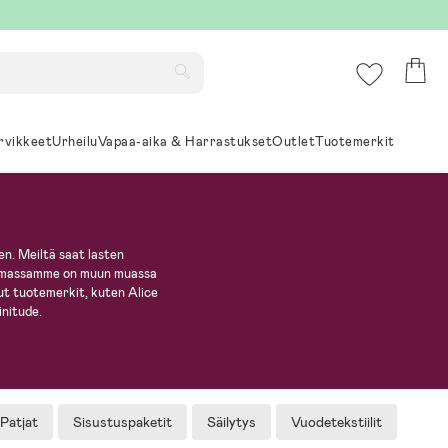
rvikkeet
Urheilu
Vapaa-aika & Harrastukset
Outlet
Tuotemerkit
een. Meiltä saat lasten
ikoimassamme on muun muassa
itut tuotemerkit, kuten Alice
nitude.
Patjat
Sisustuspaketit
Säilytys
Vuodetekstiilit