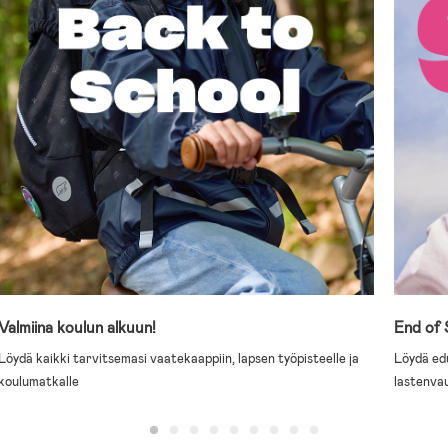
Valmiina koulun alkuun!
End of
Löydä kaikki tarvitsemasi vaatekaappiin, lapsen työpisteelle ja
Löydä edu
koulumatkalle
lastenvau