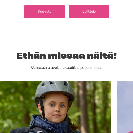
Suodata
Lajittele
Ethän missaa näitä!
Voimassa olevat alekoodit ja paljon muuta