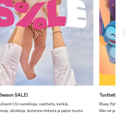
 Season SALE!
Tuotteita laste
llisesti UV-suosikkeja, vaatteita, kenkiä,
Bluey, Ryhmä Hau,
nuja, ulkoleluja, lastentarvikkeita ja paljon muuta
Marvel ja paljon 