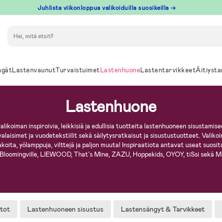
Juhlista viikonloppua valikoiduilla suosikeilla →
Hae
ngät
Lastenvaunut
Turvaistuimet
Lastenhuone
Lastentarvikkeet
Äitiysta
Lastenhuone
alikoiman inspiroivia, leikkisiä ja edullisia tuotteita lastenhuoneen sisustamis
valaisimet ja vuodetekstiilit sekä säilytysratkaisut ja sisustustuotteet. Val
ulakoita, yölamppuja, vilttejä ja paljon muuta! Inspiraatiota antavat useat suos
 Bloomingville, LIEWOOD, That's Mine, ZAZU, Hoppekids, OYOY, tiSsi sekä Mi
tot
Lastenhuoneen sisustus
Lastensängyt & Tarvikkeet