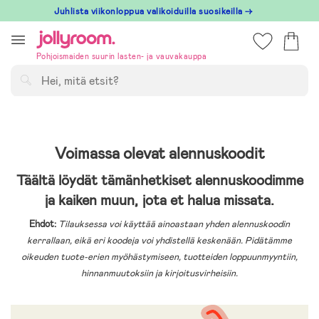
Hoppa
Juhlista viikonloppua valikoiduilla suosikeilla →
till
innehållet
Pohjoismaiden suurin lasten- ja vauvakauppa
Hae
Voimassa olevat alennuskoodit
Täältä löydät tämänhetkiset alennuskoodimme
ja kaiken muun, jota et halua missata.
Ehdot:
Tilauksessa voi käyttää ainoastaan yhden alennuskoodin
kerrallaan, eikä eri koodeja voi yhdistellä keskenään. Pidätämme
oikeuden tuote-erien myöhästymiseen, tuotteiden loppuunmyyntiin,
hinnanmuutoksiin ja kirjoitusvirheisiin.