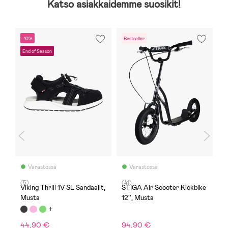
Katso asiakkaidemme suosikit!
-10%
Bestseller
-
End of Season
F
Varastossa
Varastossa
(5)
(41)
(
Viking Thrill 1V SL Sandaalit,
STIGA Air Scooter Kickbike
N
Musta
12'', Musta
K
44,90 €
94,90 €
1