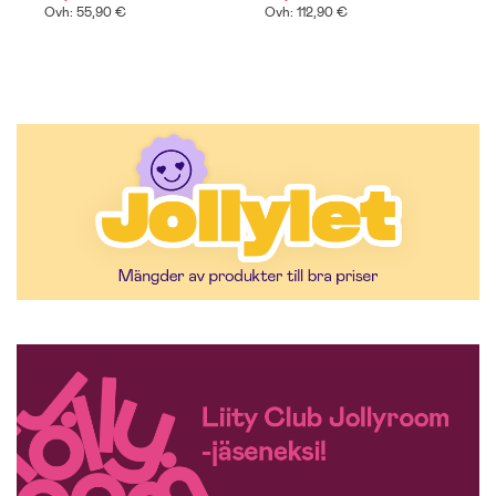
Ovh: 55,90 €
Ovh: 112,90 €
A