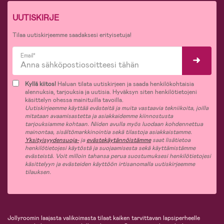
UUTISKIRJE
Tilaa uutiskirjeemme saadaksesi erityisetuja!
Email*
Kyllä kiitos!
Haluan tilata uutiskirjeen ja saada henkilökohtaisia
alennuksia, tarjouksia ja uutisia. Hyväksyn siten henkilötietojeni
käsittelyn ohessa mainituilla tavoilla.
Uutiskirjeemme käyttää evästeitä ja muita vastaavia tekniikoita, joilla
mitataan avaamisastetta ja asiakkaidemme kiinnostusta
tarjouksiamme kohtaan. Niiden avulla myös luodaan kohdennettua
mainontaa, sisältömarkkinointia sekä tilastoja asiakkaistamme.
Yksityisyydensuoja-
ja
evästekäytännöistämme
saat lisätietoa
henkilötietojesi käytöstä ja suojaamisesta sekä käyttämistämme
evästeistä. Voit milloin tahansa perua suostumuksesi henkilötietojesi
käsittelyyn ja evästeiden käyttöön irtisanomalla uutiskirjeemme
tilauksen.
Jollyroomin laajasta valikoimasta tilaat kaiken tarvittavan lapsiperheelle