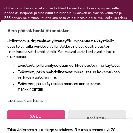
Jollyroomin laajasta valikoimasta tilaat kaiken tarvittavan lapsiperheelle
nopeasti, helposti ja aina edullisin hinnoin. Osaavan asiakaspalvelumme ja
365 päivän palautusoikeuden ansiosta voit tuntea olosi turvalliseksi ja tehdä
ostoksia hyvillä mielin. Jollyroomilta saat lastenvaunut, turvaistuimet,
vaatteet vauvoille ja lapsille, inspiroivia sisustustuotteita lastenhuoneeseen,
Sinä päätät henkilötiedoistasi
lastentarvikkeita sekä paljon muuta. Meiltä löydät lukuisia tunnettuja
tuotemerkkejä, kuten Britax, Maxi-Cosi, Baby Jogger, BabyBjörn, Didriksons,
Jollyroom ja digitaaliset yhteistyökumppanimme käyttävät
KidKraft, Ergobaby, Philips Avent, Neonate, Cybex, LEGO ja monia muita!
evästeitä tällä verkkosivulla. Jotkut näistä ovat sivuston
Tervetuloa shoppailemaan Pohjoismaiden suurimpaan lastentarvikkeiden
verkkokauppaan!
toiminnalle välttämättömiä. Seuraavat evästeet ovat sinulle
valinnaisia:
Evästeet, joilla analysoidaan verkkosivustomme käyttöä.
Evästeet, jotka mahdollistavat mukautetun kokemuksen
verkkosivustollamme.
Evästeet, joita käytetään mainontaan ja some-
Asiakaspalvelu
markkinointiin.
Lue lisää evästeistä
© 2026 Jollyroom AB. Kaikki oikeudet pidätetään.
SALLI
EVÄSTE-
KAIKKI
ASETUKSET
EVÄSTEET
Tilaa Jollyroomin uutiskirje saadaksesi 5 euroa alennusta yli 30