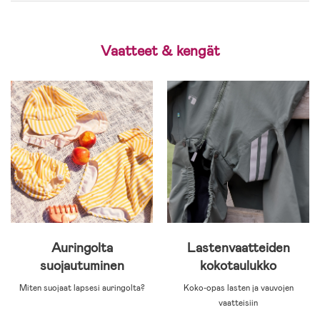
Vaatteet & kengät
Auringolta
Lastenvaatteiden
suojautuminen
kokotaulukko
Miten suojaat lapsesi auringolta?
Koko-opas lasten ja vauvojen
vaatteisiin