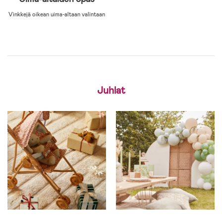
Vinkkejä oikean uima-altaan valintaan
Juhlat