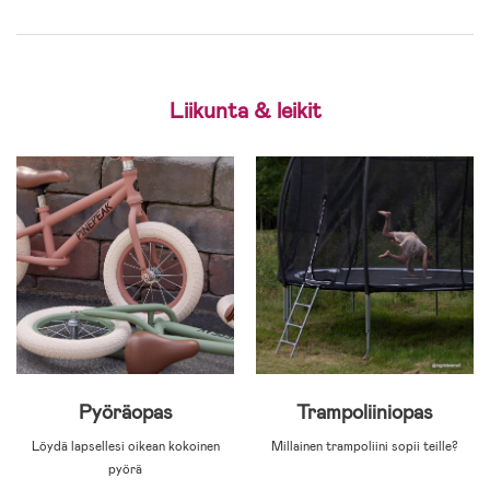
Liikunta & leikit
Pyöräopas
Trampoliiniopas
Löydä lapsellesi oikean kokoinen
Millainen trampoliini sopii teille?
pyörä