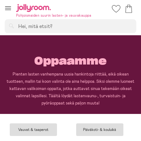
Hoppa
till
Pohjoismaiden suurin lasten- ja vauvakauppa
innehållet
Hae
Oppaamme
Pienten lasten vanhempana uusia hankintoja riittää, eikä oikean
tuotteen, mallin tai koon valinta ole aina helppoa. Siksi olemme luoneet
kattavan valikoiman oppaita, jotka auttavat sinua tekemään oikeat
valinnat lapsillesi. Täältä löydät lastenvaunu-, turvaistuin- ja
pyöräoppaat sekä paljon muuta!
Vauvat & taaperot
Päiväkoti- & kouluikä