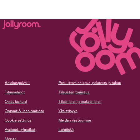
Asiakaspalvelu
Peruuttamisoikeus, palautus ja takuu
Tilausehdot
Tilausten toimitus
Omat laskuni
Tilaaminen ja maksaminen
Oppaat & Inspiraatiota
Yksityisyys
Cookie settings
Meidän vastuumme
Avoimet työpaikat
Lehdistö
Meistä