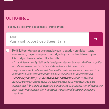
UUTISKIRJE
Tilaa uutiskirjeemme saadaksesi erityisetuja!
Email*
Kyllä kiitos!
Haluan tilata uutiskirjeen ja saada henkilökohtaisia
alennuksia, tarjouksia ja uutisia. Hyväksyn siten henkilötietojeni
käsittelyn ohessa mainituilla tavoilla.
Uutiskirjeemme käyttää evästeitä ja muita vastaavia tekniikoita, joilla
mitataan avaamisastetta ja asiakkaidemme kiinnostusta
tarjouksiamme kohtaan. Niiden avulla myös luodaan kohdennettua
mainontaa, sisältömarkkinointia sekä tilastoja asiakkaistamme.
Yksityisyydensuoja-
ja
evästekäytännöistämme
saat lisätietoa
henkilötietojesi käytöstä ja suojaamisesta sekä käyttämistämme
evästeistä. Voit milloin tahansa perua suostumuksesi henkilötietojesi
käsittelyyn ja evästeiden käyttöön irtisanomalla uutiskirjeemme
tilauksen.