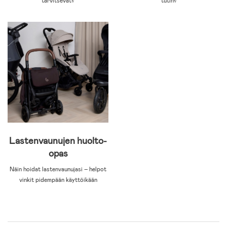
tarvitsevat?
tutin?
Lastenvaunujen huolto-
opas
Näin hoidat lastenvaunujasi – helpot
vinkit pidempään käyttöikään