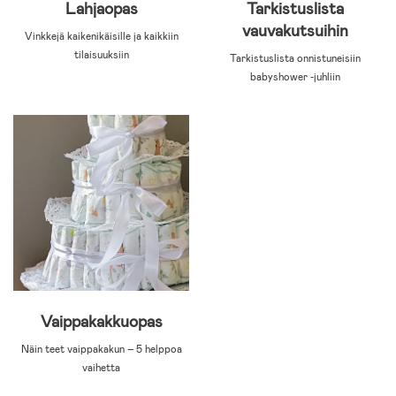
Lahjaopas
Tarkistuslista
vauvakutsuihin
Vinkkejä kaikenikäisille ja kaikkiin
tilaisuuksiin
Tarkistuslista onnistuneisiin
babyshower -juhliin
Vaippakakkuopas
Näin teet vaippakakun – 5 helppoa
vaihetta