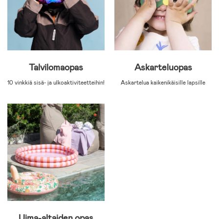
Talvilomaopas
Askarteluopas
10 vinkkiä sisä- ja ulkoaktiviteetteihin!
Askartelua kaikenikäisille lapsille
Uima-altaiden opas