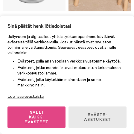
Varastossa
Varastossa
Sinä päätät henkilötiedoistasi
(8)
(6)
Skip Hop Spark Style
Cloudberry Castle
Juomapullo Raketti
Kosketinsoitin + Mikrofoni
Jollyroom ja digitaaliset yhteistyökumppanimme käyttävät
evästeitä tällä verkkosivulla. Jotkut näistä ovat sivuston
toiminnalle välttämättömiä. Seuraavat evästeet ovat sinulle
22,90 €
valinnaisia:
27,90 €
Ovh: 29,90 €
Evästeet, joilla analysoidaan verkkosivustomme käyttöä.
Evästeet, jotka mahdollistavat mukautetun kokemuksen
verkkosivustollamme.
Evästeet, joita käytetään mainontaan ja some-
Asiakaspalvelu
markkinointiin.
Lue lisää evästeistä
SALLI
EVÄSTE-
KAIKKI
ASETUKSET
EVÄSTEET