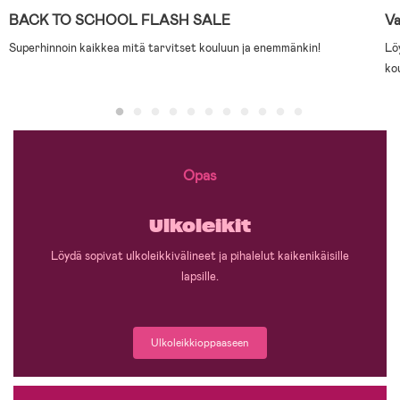
BACK TO SCHOOL FLASH SALE
Va
Superhinnoin kaikkea mitä tarvitset kouluun ja enemmänkin!
Lö
ko
Opas
Ulkoleikit
Löydä sopivat ulkoleikkivälineet ja pihalelut kaikenikäisille
lapsille.
Ulkoleikkioppaaseen