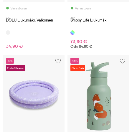
Varastossa
Varastossa
(1)
(6)
DOLU Liukumäki, Valkoinen
Smoby Life Liukumäki
73,90 €
34,90 €
Ovh: 84,90 €
-19%
-25%
End of Season
Flash Sale