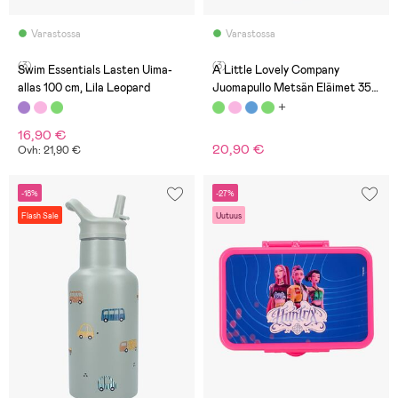
Varastossa
Varastossa
(3)
(3)
Swim Essentials Lasten Uima-
A Little Lovely Company
allas 100 cm, Lila Leopard
Juomapullo Metsän Eläimet 350
ml, Vihreä
16,90 €
20,90 €
Ovh: 21,90 €
-18%
-27%
Flash Sale
Uutuus