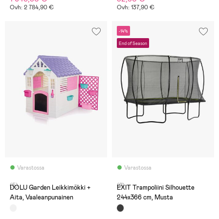
Ovh: 2 784,90 €
Ovh: 137,90 €
-14%
End of Season
Varastossa
Varastossa
(5)
(2)
DOLU Garden Leikkimökki +
EXIT Trampoliini Silhouette
Aita, Vaaleanpunainen
244x366 cm, Musta