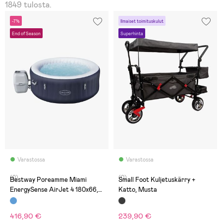
1849 tulosta.
-7%
Ilmaiset toimituskulut
End of Season
Superhinta
Varastossa
Varastossa
(0)
(0)
Bestway Poreamme Miami
Small Foot Kuljetuskärry +
EnergySense AirJet 4 180x66,
Katto, Musta
Tummansininen
416,90 €
239,90 €