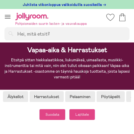
Hoppa
Juhlista viikonloppua valikoiduilla suosikeilla →
till
innehållet
Pohjoismaiden suurin lasten- ja vauvakauppa
Hae
Vapaa-aika & Harrastukset
Etsitpä sitten hiekkalaatikkoa, liukumäkeä, uimaallasta, musiikki-
instrumenttia tai mitä vain, niin olet tullut oikeaan paikkaan! Vapaa-aika
ja Harrastukset -osastomme on täynnä hauskoja tuotteita, joista lapsesi
varmasti pitää!
Älykellot
Harrastukset
Pelaaminen
Pöytäpelit
S
Suodata
Lajittele