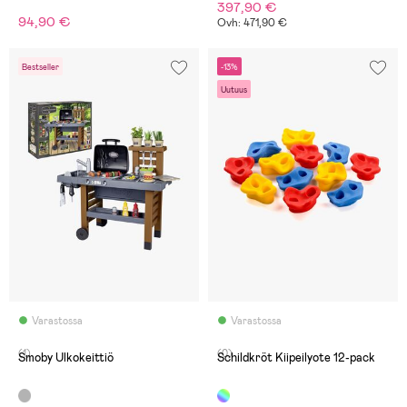
397,90 €
94,90 €
Ovh: 471,90 €
Bestseller
-13%
Uutuus
Varastossa
Varastossa
(1)
(0)
Smoby Ulkokeittiö
Schildkröt Kiipeilyote 12-pack