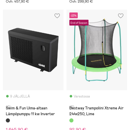
Ovh: 457,90 €
Ovh: 299,90 €
-23%
End of Season
9 JÄLJELLÄ
Varastossa
(0)
(0)
Swim & Fun Uima-altaan
Bestway Trampoliini Xtreme Air
Lämpöpumppu 11 kw Inverter
244x250, Lime
1 645,90 €
92,90 €