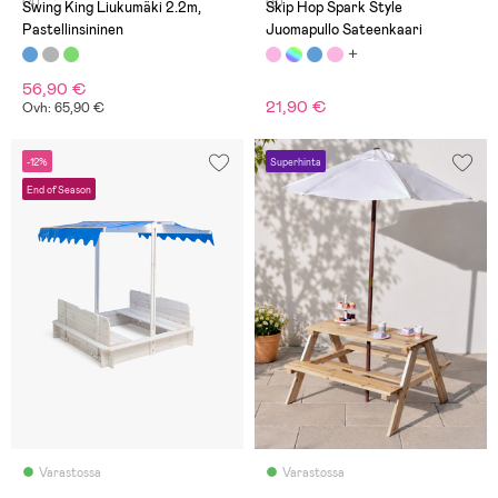
(4)
(8)
Swing King Liukumäki 2.2m,
Skip Hop Spark Style
Pastellinsininen
Juomapullo Sateenkaari
56,90 €
21,90 €
Ovh: 65,90 €
-12%
Superhinta
End of Season
Varastossa
Varastossa