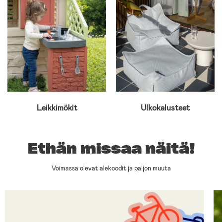
Leikkimökit
Ulkokalusteet
Ethän missaa näitä!
Voimassa olevat alekoodit ja paljon muuta