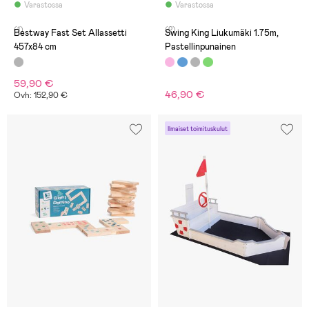
Varastossa
Varastossa
(1)
(2)
Bestway Fast Set Allassetti
Swing King Liukumäki 1.75m,
457x84 cm
Pastellinpunainen
59,90 €
46,90 €
Ovh: 152,90 €
Ilmaiset toimituskulut