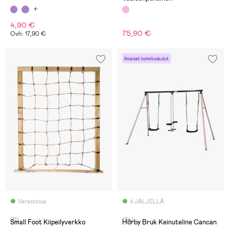
4,90 €
75,90 €
Ovh: 17,90 €
Ilmaiset toimituskulut
Varastossa
4 JÄLJELLÄ
(0)
(54)
Small Foot Kiipeilyverkko
Hörby Bruk Keinuteline Cancan