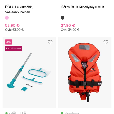
(0)
(4)
DOLU Leikkimökki,
Hörby Bruk Kiipeilyköysi Multi
Vaaleanpunainen
58,90 €
27,90 €
Ovh: 63,90 €
Ovh: 34,90 €
-13%
End of Season
7 JÄLJELLÄ
Varastossa