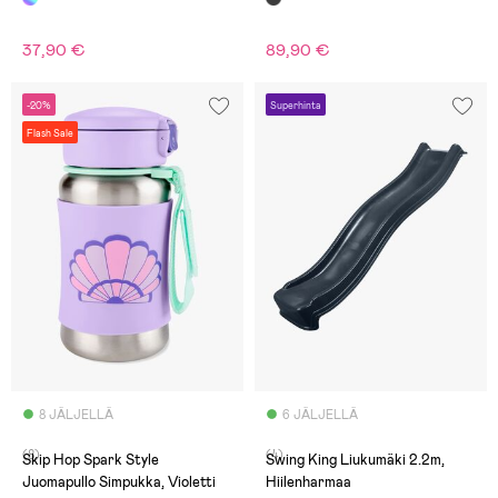
37,90 €
89,90 €
-20%
Superhinta
Flash Sale
8 JÄLJELLÄ
6 JÄLJELLÄ
(8)
(4)
Skip Hop Spark Style
Swing King Liukumäki 2.2m,
Juomapullo Simpukka, Violetti
Hiilenharmaa