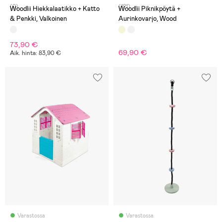
(0)
(121)
Woodlii Hiekkalaatikko + Katto
Woodlii Piknikpöytä +
& Penkki, Valkoinen
Aurinkovarjo, Wood
73,90 €
69,90 €
Aik. hinta: 83,90 €
Varastossa
Varastossa