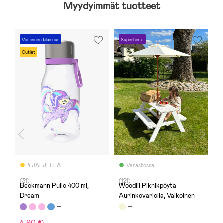
Myydyimmät tuotteet
Viimeinen tilaisuus
Superhinta
Outlet
4 JÄLJELLÄ
Varastossa
(31)
(121)
(
Beckmann Pullo 400 ml,
Woodlii Piknikpöytä
T
Dream
Aurinkovarjolla, Valkoinen
2
4,90 €