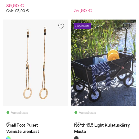
89,90 €
34,90 €
Ovh: 93,90 €
Superhinta
Varastossa
Varastossa
(1)
(84)
Small Foot Puiset
North 13.5 Light Kuljetuskärry,
Voimistelurenkaat
Musta