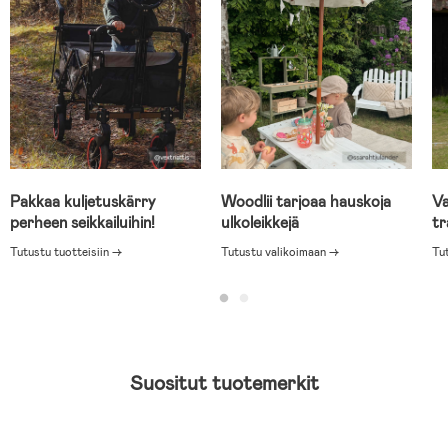
Pakkaa kuljetuskärry
Woodlii tarjoaa hauskoja
Va
perheen seikkailuihin!
ulkoleikkejä
tr
Tutustu tuotteisiin →
Tutustu valikoimaan →
Tu
Suositut tuotemerkit