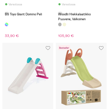
Varastossa
Varastossa
(1)
(5)
BS Toys Giant Domino Peli
Woodlii Hiekkalaatikko
Puuvene, Valkoinen
33,90 €
105,90 €
Bestseller