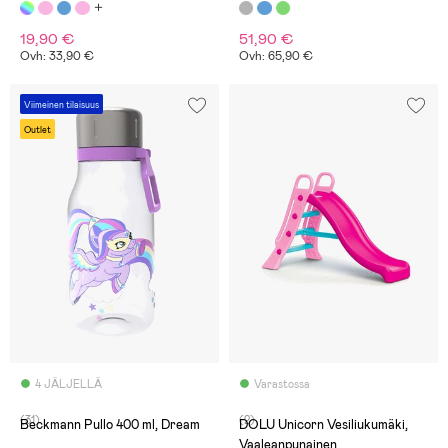
19,90 €
51,90 €
Ovh: 33,90 €
Ovh: 65,90 €
Viimeinen tilaisuus
Outlet
4 JÄLJELLÄ
Varastossa
(31)
(2)
Beckmann Pullo 400 ml, Dream
DOLU Unicorn Vesiliukumäki,
Vaaleanpunainen