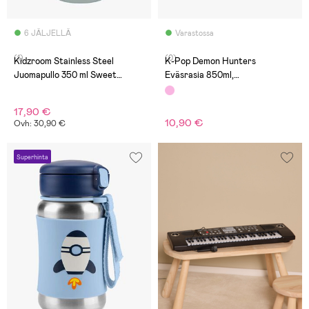
6 JÄLJELLÄ
Varastossa
(1)
(0)
Kidzroom Stainless Steel
K-Pop Demon Hunters
Juomapullo 350 ml Sweet
Eväsrasia 850ml,
Cuddles, Vihreä
Vaaleanpunainen
17,90 €
10,90 €
Ovh: 30,90 €
Superhinta