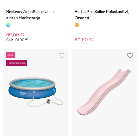
(0)
(3)
Bestway AquaSurge Uima-
Baltic Pro Sailor Pelastusliivi,
altaan Huoltosarja
Oranssi
52,90 €
60,90 €
Ovh: 91,90 €
-16%
End of Season