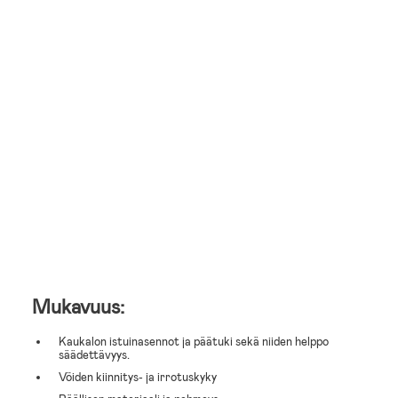
Mukavuus:
Kaukalon istuinasennot ja päätuki sekä niiden helppo
säädettävyys.
Vöiden kiinnitys- ja irrotuskyky