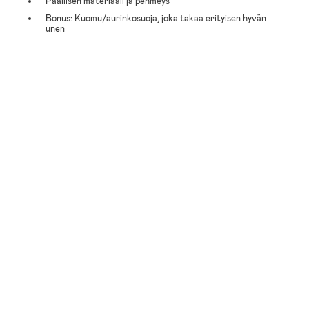
Päällisen materiaali ja pehmeys
Bonus: Kuomu/aurinkosuoja, joka takaa erityisen hyvän
unen