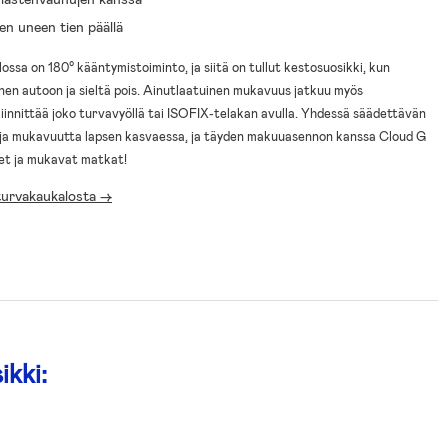
n uneen tien päällä
ssa on 180° kääntymistoiminto, ja siitä on tullut kestosuosikki, kun
inen autoon ja sieltä pois. Ainutlaatuinen mukavuus jatkuu myös
innittää joko turvavyöllä tai ISOFIX-telakan avulla. Yhdessä säädettävän
 ja mukavuutta lapsen kasvaessa, ja täyden makuuasennon kanssa Cloud G
set ja mukavat matkat!
turvakaukalosta ->
ikki: