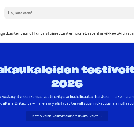
Hae
ngät
Lastenvaunut
Turvaistuimet
Lastenhuone
Lastentarvikkeet
Äitiysta
akaukaloiden testivoit
2026
vastasyntyneen kanssa vaatii erityistä huolellisuutta. Esittelemme kolme er
silta ja Britaxilta – malleissa yhdistyvät turvallisuus, mukavuus ja ainutlaat
Katso kaikki valikoimamme turvakaukalot ->