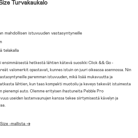
-Size Turvakaukalo
aan mahdollisen istuvuuden vastasyntyneille
in
 telakalla
i ensimmäisestä hetkestä lähtien kätevä suosikki Click && Go -
hreät valomerkit opastavat, kunnes istuin on juuri oikeassa asennossa. Nin
vastasyntyneille paremman istuvuuden, mikä lisää mukavuutta ja
atkasta lähtien, kun taas kompakti muotoilu ja keveys tekevät istuimesta
la on pienempi auto. Olemme erityisen ihastuneita Pebble Pro
ivuus useiden lastenvaunujen kanssa tekee siirtymisestä kävelyn ja
vaa.
Size -mallista
->