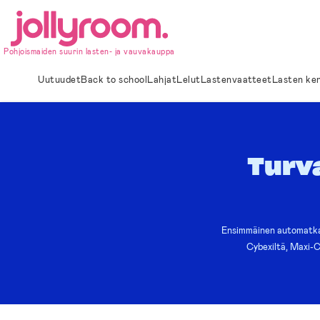
Hoppa
till
innehållet
Pohjoismaiden suurin lasten- ja vauvakauppa
Uutuudet
Back to school
Lahjat
Lelut
Lastenvaatteet
Lasten ke
Turv
Ensimmäinen automatka 
Cybexiltä, Maxi-Co