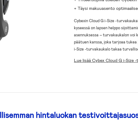
+ Täysi makuuasento optimaalisee
Cybexin Cloud G i-Size -turvakaukalo
kyseessä on lapsen helppo sijoittam
asennuksessa – turvakaukalon voi ki
päätuen kanssa, joka tarjoaa tukea
i-Size -turvakaukalo takaa turvalli
Lue lisää Cybex Cloud G i-Size -
lisemman hintaluokan testivoittajasuos