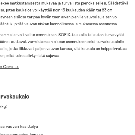
e matkustamisesta mukavaa ja turvallista pienokaisellesi. Säädettävä
a, joten kaukaloa voi käyttää noin 15 kuukauden ikään tai 83 cm
tyneen sisäosa tarjoaa hyvän tuen aivan pienille vauvoille, ja sen voi
ääntuki pitää vauvan niskan luonnollisessa ja mukavassa asennossa.
mmalle: voit valita asennuksen ISOFIX-telakalla tai auton turvavyöllä.
säänet auttavat varmistamaan oikean asennuksen sekä turvakaukalolle
rheille, jotka liikkuvat paljon vauvan kanssa, sillä kaukalo on helppo irrottaa
on, mikä tekee siirtymistä sujuvaa.
fe Core ->
urvakaukalo
3 kg)
aa vauvan käsittelyä
 lastenvaunujen kanssa