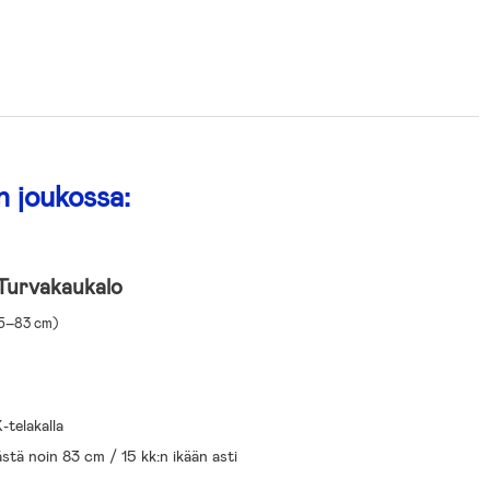
n joukossa:
Turvakaukalo
45–83 cm)
-telakalla
tä noin 83 cm / 15 kk:n ikään asti