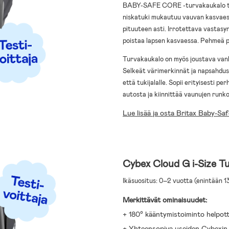
BABY-SAFE CORE -turvakaukalo teke
niskatuki mukautuu vauvan kasvaess
pituuteen asti. Irrotettava vastasyn
poistaa lapsen kasvaessa. Pehmeä p
Turvakaukalo on myös joustava vanhe
Selkeät värimerkinnät ja napsahdu
että tukijalalle. Sopii erityisesti pe
autosta ja kiinnittää vaunujen runko
Lue lisää ja osta Britax Baby-Sa
Cybex Cloud G i-Size T
Ikäsuositus: 0–2 vuotta (enintään 1
Merkittävät ominaisuudet:
+ 180° kääntymistoiminto helpott
+ Yhteensopiva useiden Cybexin