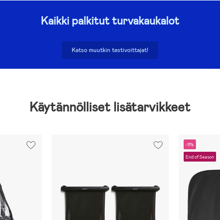
Kaikki palkitut turvakaukalot
.
Katso muutkin testivoittajat!
Käytännölliset lisätarvikkeet
-11%
End of Season