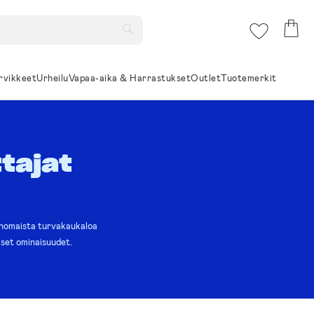
rvikkeet
Urheilu
Vapaa-aika & Harrastukset
Outlet
Tuotemerkit
tajat
inomaista turvakaukaloa
uiset ominaisuudet.