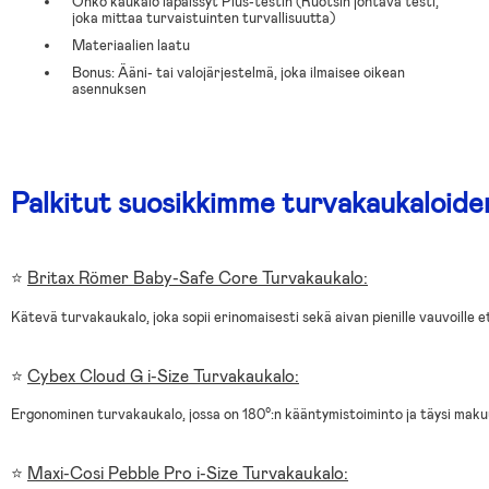
Onko kaukalo läpäissyt Plus-testin (Ruotsin johtava testi,
joka mittaa turvaistuinten turvallisuutta)
Materiaalien laatu
Bonus: Ääni- tai valojärjestelmä, joka ilmaisee oikean
asennuksen
Palkitut suosikkimme turvakaukaloide
⭐
Britax Römer Baby-Safe Core Turvakaukalo:
Kätevä turvakaukalo, joka sopii erinomaisesti sekä aivan pienille vauvoille et
⭐
Cybex Cloud G i-Size Turvakaukalo:
Ergonominen turvakaukalo, jossa on 180°:n kääntymistoiminto ja täysi maku
⭐
Maxi-Cosi Pebble Pro i-Size Turvakaukalo: