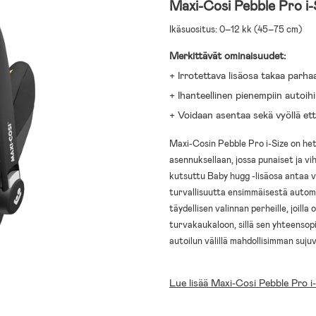
Maxi-Cosi Pebble Pro i
Ikäsuositus: 0–12 kk (45–75 cm)
Merkittävät ominaisuudet:
+ Irrotettava lisäosa takaa parh
+ Ihanteellinen pienempiin autoih
+ Voidaan asentaa sekä vyöllä että
Maxi-Cosin Pebble Pro i-Size on het
asennuksellaan, jossa punaiset ja vi
kutsuttu Baby hugg -lisäosa antaa 
turvallisuutta ensimmäisestä autom
täydellisen valinnan perheille, joil
turvakaukaloon, sillä sen yhteensop
autoilun välillä mahdollisimman suju
Lue lisää Maxi-Cosi Pebble Pro i-