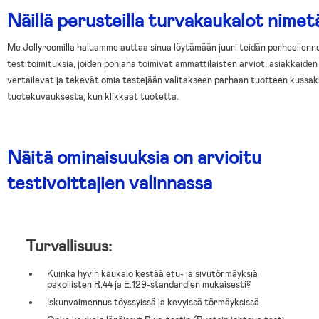
Näillä perusteilla turvakaukalot nimet
Me Jollyroomilla haluamme auttaa sinua löytämään juuri teidän perheellen
testitoimituksia, joiden pohjana toimivat ammattilaisten arviot, asiakkaide
vertailevat ja tekevät omia testejään valitakseen parhaan tuotteen kussakin
tuotekuvauksesta, kun klikkaat tuotetta.
Näitä ominaisuuksia on arvioitu
testivoittajien valinnassa
Turvallisuus:
Kuinka hyvin kaukalo kestää etu- ja sivutörmäyksiä
pakollisten R.44 ja E.129-standardien mukaisesti?
Iskunvaimennus töyssyissä ja kevyissä törmäyksissä