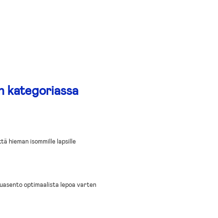
n kategoriassa
tä hieman isommille lapsille
uasento optimaalista lepoa varten