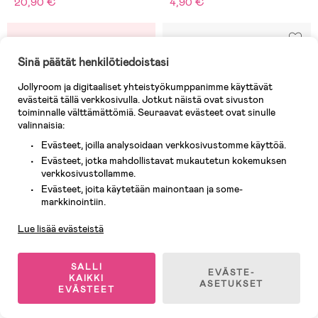
20,90 €
4,90 €
Sinä päätät henkilötiedoistasi
Jollyroom ja digitaaliset yhteistyökumppanimme käyttävät
evästeitä tällä verkkosivulla. Jotkut näistä ovat sivuston
toiminnalle välttämättömiä. Seuraavat evästeet ovat sinulle
valinnaisia:
Evästeet, joilla analysoidaan verkkosivustomme käyttöä.
Evästeet, jotka mahdollistavat mukautetun kokemuksen
verkkosivustollamme.
Evästeet, joita käytetään mainontaan ja some-
Asiakaspalvelu
markkinointiin.
Lue lisää evästeistä
7 JÄLJELLÄ
(0)
Paladone Spider-Man Valaisin
SALLI
EVÄSTE-
KAIKKI
ASETUKSET
EVÄSTEET
49,09 €