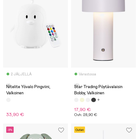
2 JÄLJELLÄ
Varastossa
(1)
(0)
Nitelite Yövalo Pingviini,
Star Trading Pöytävalaisin
Valkoinen
Bobby, Valkoinen
17,90 €
33,90 €
Ovh: 28,90 €
-9%
Outlet