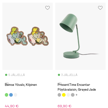
5 JÄLJELLÄ
3 JÄLJELLÄ
(0)
(0)
Bamse Yövalo, Kilpinen
PresentTime Encantar
Pöytävalaisin, Grayed Jade
44,90 €
69,90 €