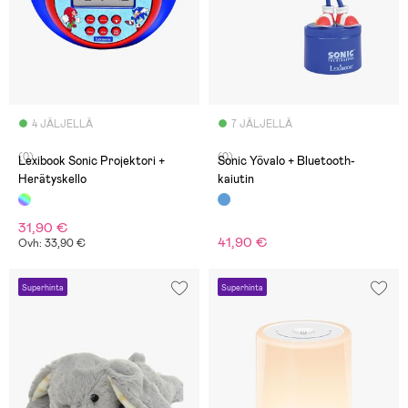
4 JÄLJELLÄ
7 JÄLJELLÄ
(0)
(0)
Lexibook Sonic Projektori +
Sonic Yövalo + Bluetooth-
Herätyskello
kaiutin
31,90 €
41,90 €
Ovh: 33,90 €
Superhinta
Superhinta