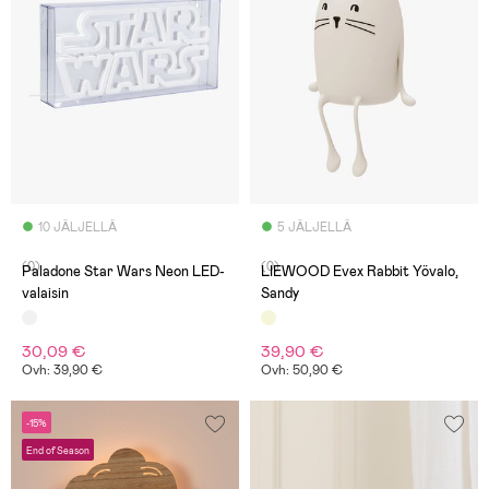
10 JÄLJELLÄ
5 JÄLJELLÄ
(0)
(0)
Paladone Star Wars Neon LED-
LIEWOOD Evex Rabbit Yövalo,
valaisin
Sandy
30,09 €
39,90 €
Ovh: 39,90 €
Ovh: 50,90 €
-15%
End of Season