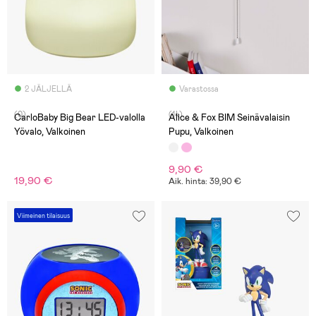
2 JÄLJELLÄ
Varastossa
(0)
(14)
CarloBaby Big Bear LED-valolla
Alice & Fox BIM Seinävalaisin
Yövalo, Valkoinen
Pupu, Valkoinen
9,90 €
19,90 €
Aik. hinta: 39,90 €
Viimeinen tilaisuus