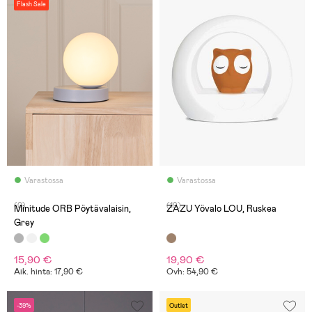
Flash Sale
Varastossa
Varastossa
(0)
(19)
Minitude ORB Pöytävalaisin,
ZAZU Yövalo LOU, Ruskea
Grey
15,90 €
19,90 €
Aik. hinta: 17,90 €
Ovh: 54,90 €
-39%
Outlet