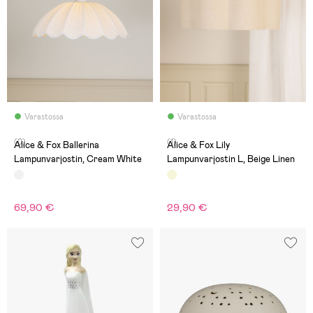
Varastossa
Varastossa
(0)
(1)
Alice & Fox Ballerina
Alice & Fox Lily
Lampunvarjostin, Cream White
Lampunvarjostin L, Beige Linen
69,90 €
29,90 €