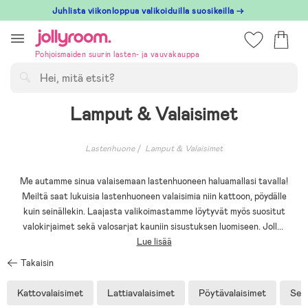
Hoppa
Juhlista viikonloppua valikoiduilla suosikeilla →
till
innehållet
Pohjoismaiden suurin lasten- ja vauvakauppa
Hae
Lamput & Valaisimet
Lastenhuone
Lamput & Valaisimet
Me autamme sinua valaisemaan lastenhuoneen haluamallasi tavalla!
Meiltä saat lukuisia lastenhuoneen valaisimia niin kattoon, pöydälle
kuin seinällekin. Laajasta valikoimastamme löytyvät myös suositut
valokirjaimet sekä valosarjat kauniin sisustuksen luomiseen. Joll
...
Lue lisää
Takaisin
Kattovalaisimet
Lattiavalaisimet
Pöytävalaisimet
Sein