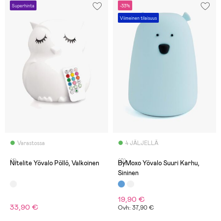
Superhinta
-33%
Viimeinen tilaisuus
Varastossa
4 JÄLJELLÄ
(1)
(0)
Nitelite Yövalo Pöllö, Valkoinen
ByMoxo Yövalo Suuri Karhu,
Sininen
19,90 €
33,90 €
Ovh: 37,90 €