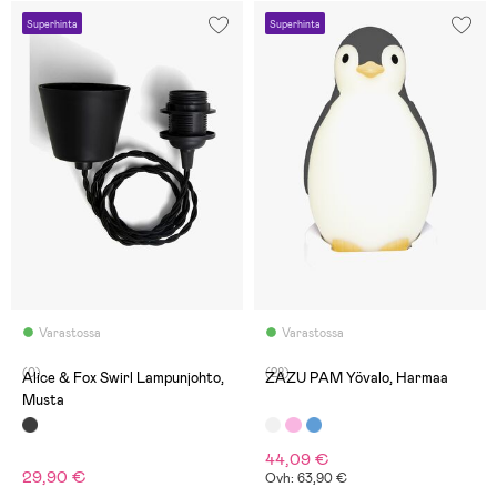
Superhinta
Superhinta
Varastossa
Varastossa
(0)
(28)
Alice & Fox Swirl Lampunjohto,
ZAZU PAM Yövalo, Harmaa
Musta
44,09 €
29,90 €
Ovh: 63,90 €