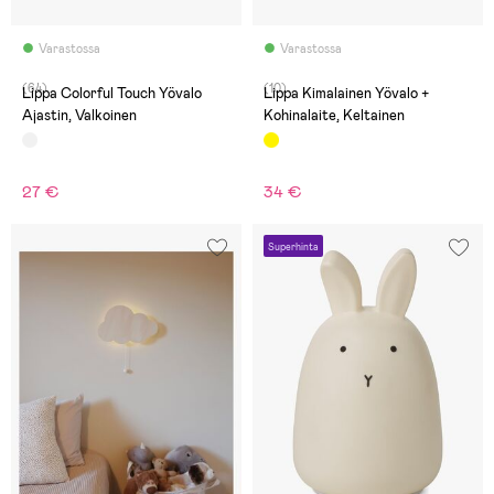
Varastossa
Varastossa
(64)
(10)
Lippa Colorful Touch Yövalo
Lippa Kimalainen Yövalo +
Ajastin, Valkoinen
Kohinalaite, Keltainen
27 €
34 €
Superhinta