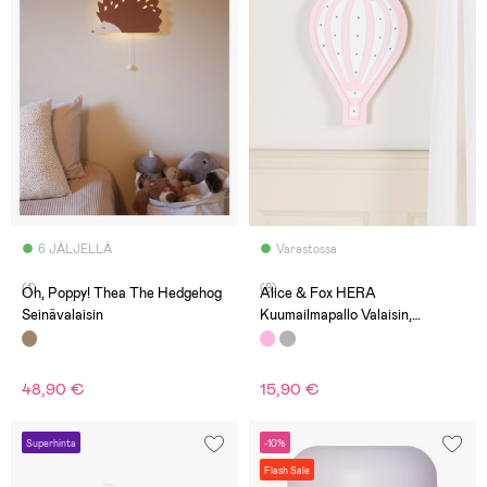
6 JÄLJELLÄ
Varastossa
(1)
(8)
Oh, Poppy! Thea The Hedgehog
Alice & Fox HERA
Seinävalaisin
Kuumailmapallo Valaisin,
Vaaleanpunainen
48,90 €
15,90 €
Superhinta
-10%
Flash Sale