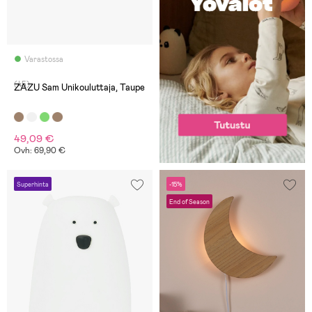
Varastossa
(45)
ZAZU Sam Unikouluttaja, Taupe
49,09 €
Ovh: 69,90 €
Superhinta
-15%
End of Season