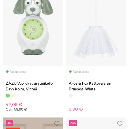
Varastossa
Varastossa
(17)
(7)
ZAZU Vuorokausirytmikello
Alice & Fox Kattovalaisin
Davy Koira, Vihreä
Princess, White
42,09 €
9,90 €
Ovh: 59,90 €
-11%
-38%