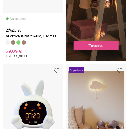
Varastossa
(45)
ZAZU Sam
Vuorokausirytmikello, Harmaa
39,09 €
Ovh: 59,90 €
Superhinta