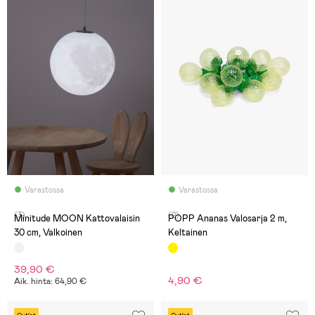
Varastossa
Varastossa
(3)
(2)
Minitude MOON Kattovalaisin
POPP Ananas Valosarja 2 m,
30 cm, Valkoinen
Keltainen
39,90 €
4,90 €
Aik. hinta: 64,90 €