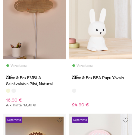
Varastossa
Varastossa
(15)
(16)
Alice & Fox EMBLA
Alice & Fox BEA Pupu Yövalo
Seinävalaisin Pilvi, Natural
Wood
16,90 €
24,90 €
Aik. hinta: 19,90 €
Superhinta
Superhinta