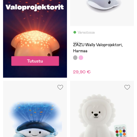
Varastossa
(20)
ZAZU Wally Valoprojektori,
Harmaa
29,90 €