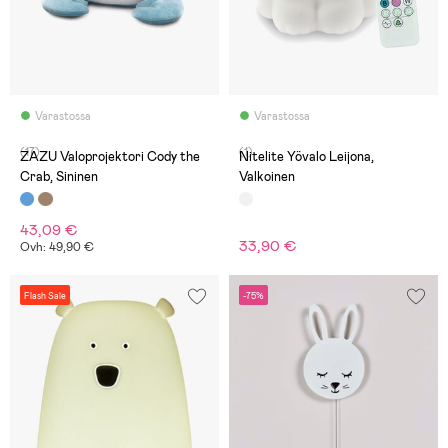
Varastossa
Varastossa
(17)
(1)
ZAZU Valoprojektori Cody the
Nitelite Yövalo Leijona,
Crab, Sininen
Valkoinen
43,09 €
33,90 €
Ovh: 49,90 €
Flash Sale
-75%