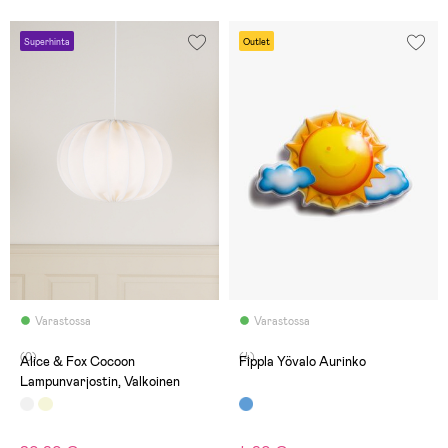
Superhinta
Outlet
Varastossa
Varastossa
(0)
(4)
Alice & Fox Cocoon
Fippla Yövalo Aurinko
Lampunvarjostin, Valkoinen