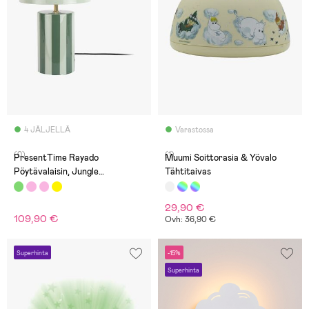
4 JÄLJELLÄ
Varastossa
(0)
(1)
PresentTime Rayado
Muumi Soittorasia & Yövalo
Pöytävalaisin, Jungle
Tähtitaivas
Green/Grayed Jade
29,90 €
109,90 €
Ovh: 36,90 €
Superhinta
-15%
Superhinta