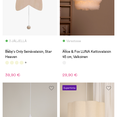
3 JÄLJELLÄ
Varastossa
(0)
(0)
Baby's Only Seinävalaisin, Star
Alice & Fox LUNA Kattovalaisin
Heaven
45 cm, Valkoinen
39,90 €
29,90 €
Superhinta