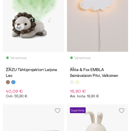
Varastossa
Varastossa
(17)
(15)
ZAZU Tähtiprojektori Leijona
Alice & Fox EMBLA
Leo
Seinävalaisin Pilvi, Valkoinen
40,09 €
16,90 €
Ovh: 55,90 €
Aik. hinta: 19,90 €
Superhinta