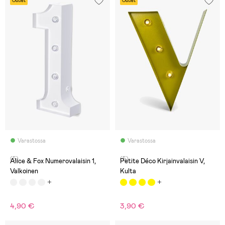
Outlet
Outlet
Varastossa
Varastossa
(5)
(5)
Alice & Fox Numerovalaisin 1,
Petite Déco Kirjainvalaisin V,
Valkoinen
Kulta
4,90 €
3,90 €