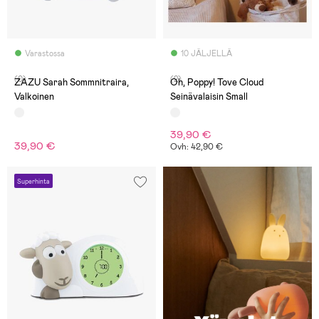
Varastossa
10 JÄLJELLÄ
(0)
(2)
ZAZU Sarah Sommnitraira,
Oh, Poppy! Tove Cloud
Valkoinen
Seinävalaisin Small
39,90 €
39,90 €
Ovh: 42,90 €
Superhinta