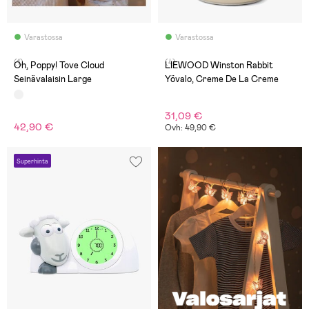
Varastossa
Varastossa
(1)
(4)
Oh, Poppy! Tove Cloud
LIEWOOD Winston Rabbit
Seinävalaisin Large
Yövalo, Creme De La Creme
31,09 €
42,90 €
Ovh: 49,90 €
Superhinta