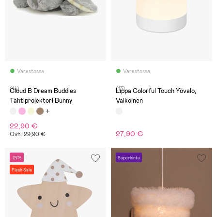
Varastossa
Varastossa
(14)
(13)
Cloud B Dream Buddies
Lippa Colorful Touch Yövalo,
Tähtiprojektori Bunny
Valkoinen
22,90 €
27,90 €
Ovh: 29,90 €
-27%
Superhinta
Flash Sale