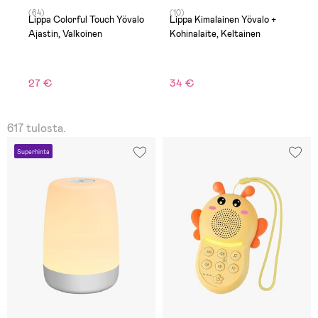
(64)
(10)
(1
Lippa Colorful Touch Yövalo
Lippa Kimalainen Yövalo +
A
Ajastin, Valkoinen
Kohinalaite, Keltainen
S
V
9
27 €
34 €
A
617 tulosta.
Superhinta