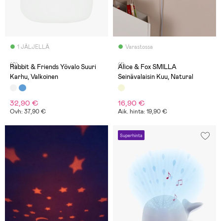
1 JÄLJELLÄ
Varastossa
(0)
(1)
Rabbit & Friends Yövalo Suuri
Alice & Fox SMILLA
Karhu, Valkoinen
Seinävalaisin Kuu, Natural
32,90 €
16,90 €
Ovh: 37,90 €
Aik. hinta: 19,90 €
Superhinta