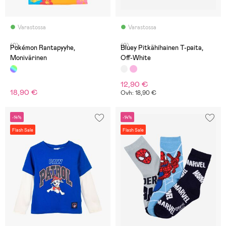
Varastossa
Varastossa
(0)
(0)
Pokémon Rantapyyhe,
Bluey Pitkähihainen T-paita,
Monivärinen
Off-White
12,90 €
18,90 €
Ovh: 18,90 €
-14%
-14%
Flash Sale
Flash Sale