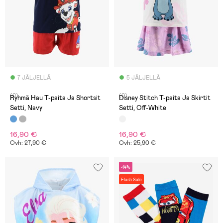
7 JÄLJELLÄ
5 JÄLJELLÄ
(0)
(0)
Ryhmä Hau T-paita Ja Shortsit
Disney Stitch T-paita Ja Skirtit
Setti, Navy
Setti, Off-White
16,90 €
16,90 €
Ovh: 27,90 €
Ovh: 25,90 €
-14%
Flash Sale