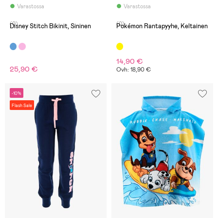
Varastossa
Varastossa
(0)
(0)
Disney Stitch Bikinit, Sininen
Pokémon Rantapyyhe, Keltainen
14,90 €
25,90 €
Ovh: 18,90 €
-10%
Flash Sale