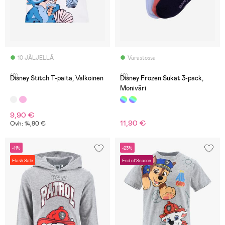
10 JÄLJELLÄ
Varastossa
(0)
(0)
Disney Stitch T-paita, Valkoinen
Disney Frozen Sukat 3-pack,
Moniväri
9,90 €
11,90 €
Ovh: 14,90 €
-11%
-23%
Flash Sale
End of Season