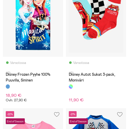
Varastossa
Varastossa
(0)
(0)
Disney Frozen Pyyhe 100%
Disney Autot Sukat 3-pack,
Puuvilla, Sininen
Moniväri
18,90 €
11,90 €
Ovh: 27,90 €
-22%
-21%
End of Season
End of Season