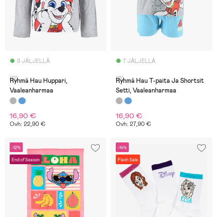
9 JÄLJELLÄ
7 JÄLJELLÄ
(0)
(0)
Ryhmä Hau Huppari,
Ryhmä Hau T-paita Ja Shortsit
Vaaleanharmaa
Setti, Vaaleanharmaa
16,90 €
16,90 €
Ovh: 22,90 €
Ovh: 27,90 €
-12%
-14%
End of Season
Flash Sale