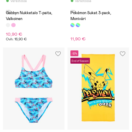
Varastossa
Varastossa
(0)
(0)
Gabbyn Nukketalo T-paita,
Pokémon Sukat 3-pack,
Valkoinen
Moniväri
10,90 €
11,90 €
Ovh: 16,90 €
-12%
End of Season