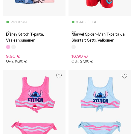
Varastossa
9 JÄLJELLÄ
(0)
(0)
Disney Stitch T-paita,
Marvel Spider-Man T-paita Ja
Vaaleanpunainen
Shortsit Setti, Valkoinen
9,90 €
16,90 €
Ovh: 14,90 €
Ovh: 27,90 €