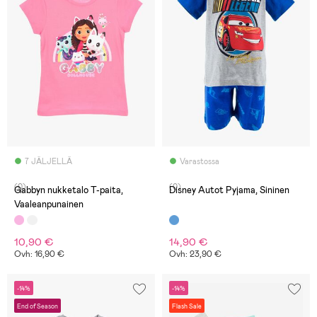
7 JÄLJELLÄ
Varastossa
(0)
(0)
Gabbyn nukketalo T-paita,
Disney Autot Pyjama, Sininen
Vaaleanpunainen
10,90 €
14,90 €
Ovh: 16,90 €
Ovh: 23,90 €
-14%
-14%
End of Season
Flash Sale