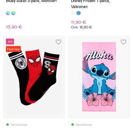
Bluey Sukat 3-pack, Moniväri
Disney Frozen T-paita,
Valkoinen
11,90 €
13,90 €
Ovh: 16,90 €
-14%
Flash Sale
Varastossa
Varastossa