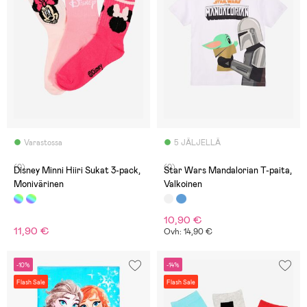
Varastossa
5 JÄLJELLÄ
(0)
(0)
Disney Minni Hiiri Sukat 3-pack,
Star Wars Mandalorian T-paita,
Monivärinen
Valkoinen
10,90 €
11,90 €
Ovh: 14,90 €
-10%
-14%
Flash Sale
Flash Sale