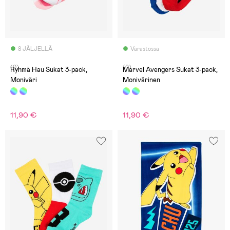
8 JÄLJELLÄ
Varastossa
(0)
(0)
Ryhmä Hau Sukat 3-pack,
Marvel Avengers Sukat 3-pack,
Moniväri
Monivärinen
11,90 €
11,90 €