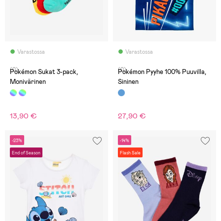
Varastossa
Varastossa
(0)
(0)
Pokémon Sukat 3-pack,
Pokémon Pyyhe 100% Puuvilla,
Monivärinen
Sininen
13,90 €
27,90 €
-23%
-14%
End of Season
Flash Sale