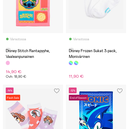
Varastossa
Varastossa
(0)
(0)
Disney Stitch Rantapyyhe,
Disney Frozen Sukat 3-pack,
Vaaleanpunainen
Monivärinen
14,90 €
11,90 €
Ovh: 18,90 €
-14%
-12%
Flash Sale
End of Season