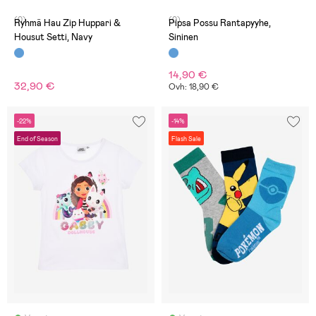
(0)
(0)
Ryhmä Hau Zip Huppari &
Pipsa Possu Rantapyyhe,
Housut Setti, Navy
Sininen
14,90 €
32,90 €
Ovh: 18,90 €
-22%
-14%
End of Season
Flash Sale