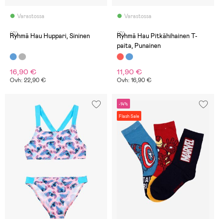
Varastossa
Varastossa
(0)
(0)
Ryhmä Hau Huppari, Sininen
Ryhmä Hau Pitkähihainen T-
paita, Punainen
16,90 €
11,90 €
Ovh: 22,90 €
Ovh: 16,90 €
-14%
Flash Sale