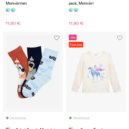
Monivärinen
pack, Moniväri
11,90 €
11,90 €
-14%
Flash Sale
Varastossa
Varastossa
(0)
(0)