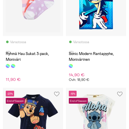
Varastossa
Varastossa
(0)
(0)
Ryhmä Hau Sukat 3-pack,
Sonic Modern Rantapyyhe,
Moniväri
Monivärinen
14,90 €
11,90 €
Ovh: 18,90 €
-23%
-19%
End of Season
End of Season