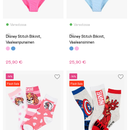
Varastossa
Varastossa
(0)
(0)
Disney Stitch Bikinit,
Disney Stitch Bikinit,
Vaaleanpunainen
Vaaleansininen
25,90 €
25,90 €
-14%
-14%
Flash Sale
Flash Sale