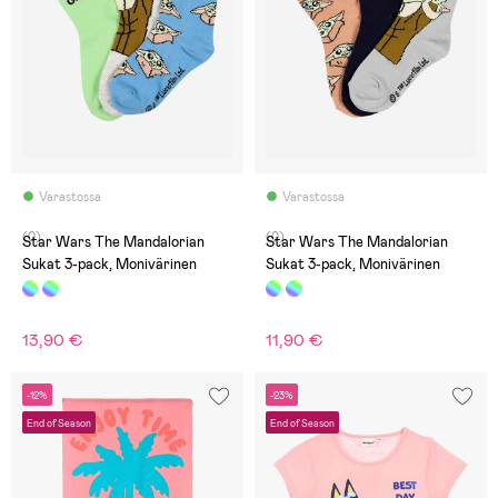
Varastossa
Varastossa
(0)
(0)
Star Wars The Mandalorian
Star Wars The Mandalorian
Sukat 3-pack, Monivärinen
Sukat 3-pack, Monivärinen
13,90 €
11,90 €
-12%
-23%
End of Season
End of Season