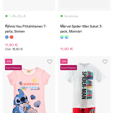
7 JÄLJELLÄ
Varastossa
(0)
(0)
Ryhmä Hau Pitkähihainen T-
Marvel Spider-Man Sukat 3-
paita, Sininen
pack, Moniväri
11,90 €
11,90 €
Ovh: 16,90 €
-23%
-23%
End of Season
End of Season