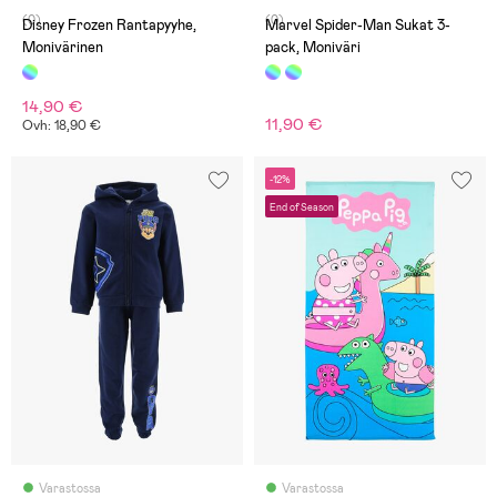
(0)
(0)
Disney Frozen Rantapyyhe,
Marvel Spider-Man Sukat 3-
Monivärinen
pack, Moniväri
14,90 €
11,90 €
Ovh: 18,90 €
-12%
End of Season
Varastossa
Varastossa