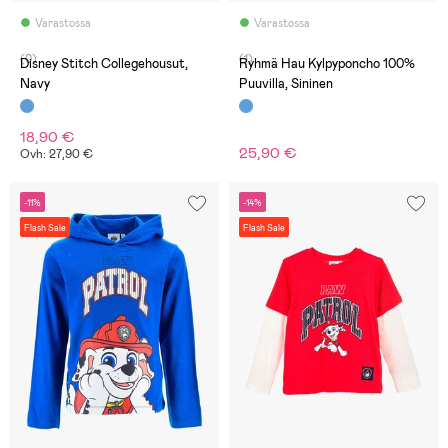
Varastossa
Varastossa
(0)
(1)
Disney Stitch Collegehousut,
Ryhmä Hau Kylpyponcho 100%
Navy
Puuvilla, Sininen
18,90 €
25,90 €
Ovh: 27,90 €
-11%
-14%
Flash Sale
Flash Sale