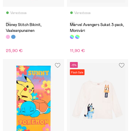
Varastossa
Varastossa
(0)
(0)
Disney Stitch Bikinit,
Marvel Avengers Sukat 3-pack,
Vaaleanpunainen
Moniväri
25,90 €
11,90 €
-13%
Flash Sale