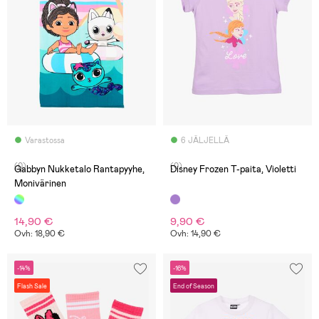
Varastossa
6 JÄLJELLÄ
(0)
(0)
Gabbyn Nukketalo Rantapyyhe,
Disney Frozen T-paita, Violetti
Monivärinen
14,90 €
9,90 €
Ovh: 18,90 €
Ovh: 14,90 €
-14%
-16%
Flash Sale
End of Season