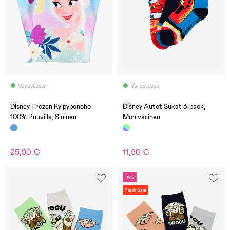
Varastossa
Varastossa
(0)
(0)
Disney Frozen Kylpyponcho
Disney Autot Sukat 3-pack,
100% Puuvilla, Sininen
Monivärinen
25,90 €
11,90 €
-14%
Flash Sale