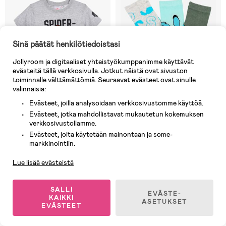
Sinä päätät henkilötiedoistasi
Jollyroom ja digitaaliset yhteistyökumppanimme käyttävät
evästeitä tällä verkkosivulla. Jotkut näistä ovat sivuston
toiminnalle välttämättömiä. Seuraavat evästeet ovat sinulle
valinnaisia:
Evästeet, joilla analysoidaan verkkosivustomme käyttöä.
Evästeet, jotka mahdollistavat mukautetun kokemuksen
Varastossa
Varastossa
verkkosivustollamme.
Evästeet, joita käytetään mainontaan ja some-
Asiakaspalvelu
(0)
(0)
Marvel Spider-Man T-paita,
Disney Stitch Sukat 3-pack,
markkinointiin.
Vaaleanharmaa
Monivärinen
Lue lisää evästeistä
11,90 €
11,90 €
Ovh: 16,90 €
SALLI
EVÄSTE-
KAIKKI
ASETUKSET
EVÄSTEET
-12%
-13%
End of Season
Flash Sale