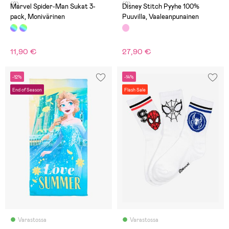
(0)
(0)
Marvel Spider-Man Sukat 3-
Disney Stitch Pyyhe 100%
pack, Monivärinen
Puuvilla, Vaaleanpunainen
11,90 €
27,90 €
-12%
-14%
End of Season
Flash Sale
Varastossa
Varastossa