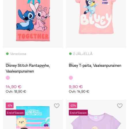
Varastossa
2 JÄLJELLÄ
(0)
(0)
Disney Stitch Rantapyyhe,
Bluey T-paita, Vaaleanpunainen
Vaaleanpunainen
14,90 €
9,90 €
Ovh: 18,90 €
Ovh: 14,90 €
-12%
-23%
End of Season
End of Season