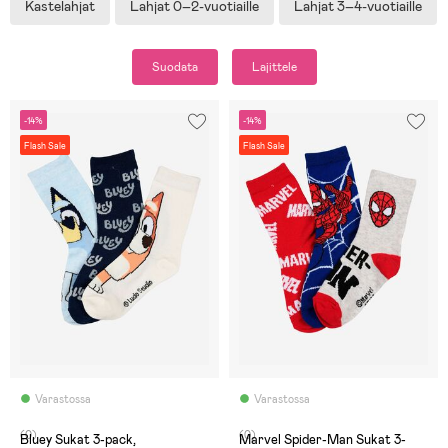
Kastelahjat
Lahjat 0–2-vuotiaille
Lahjat 3–4-vuotiaille
Suodata
Lajittele
-14%
-14%
Flash Sale
Flash Sale
Varastossa
Varastossa
(0)
(0)
Bluey Sukat 3-pack,
Marvel Spider-Man Sukat 3-