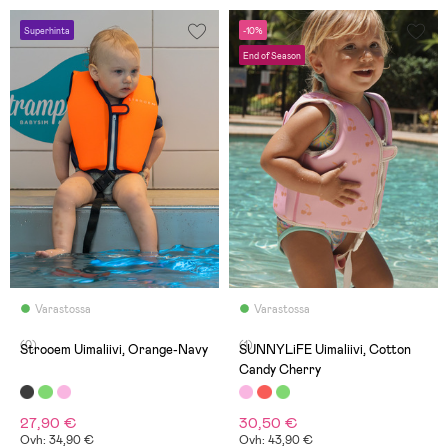
Superhinta
-10%
End of Season
Varastossa
Varastossa
(0)
(1)
Strooem Uimaliivi, Orange-Navy
SUNNYLiFE Uimaliivi, Cotton
Candy Cherry
27,90 €
30,50 €
Ovh: 34,90 €
Ovh: 43,90 €