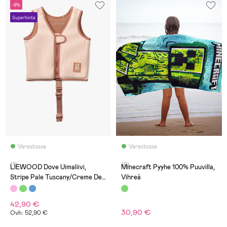
-9%
Superhinta
Varastossa
Varastossa
(1)
(0)
LIEWOOD Dove Uimaliivi,
Minecraft Pyyhe 100% Puuvilla,
Stripe Pale Tuscany/Creme De
Vihreä
La Creme
42,90 €
30,90 €
Ovh: 52,90 €