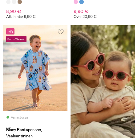
8,90 €
9,90 €
Aik. hinta: 9,90 €
Ovh: 20,90 €
-16%
End of Season
Varastossa
(0)
Bluey Rantaponcho,
Vaaleansininen