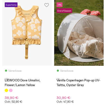
Superhinta
-11%
End of Season
Varastossa
Varastossa
(2)
(1)
LIEWOOD Dove Uimaliivi,
Vanilla Copenhagen Pop-up UV-
Flower/Lemon Yellow
Teltta, Oyster Grey
38,90 €
30,90 €
Ovh: 52,90 €
Ovh: 47,90 €