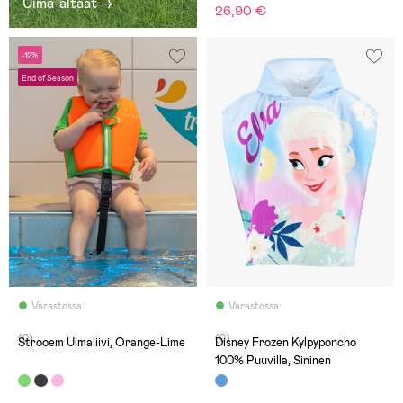
Uima-altaat →
26,90 €
-12%
End of Season
Varastossa
Varastossa
(0)
(0)
Strooem Uimaliivi, Orange-Lime
Disney Frozen Kylpyponcho
100% Puuvilla, Sininen