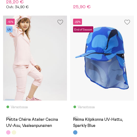
28,20 €
25,90 €
Ovh: 34,90 €
-10%
-22%
UV
End of Season
Varastossa
Varastossa
(9)
(0)
Petite Chérie Atelier Cecina
Reima Kilpikonna UV-Hattu,
UV-Asu, Vaaleanpunainen
Sparkly Blue