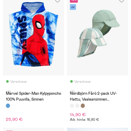
-12%
UV
Varastossa
Varastossa
(0)
(0)
Marvel Spider-Man Kylpyponcho
Nordbjörn Fårö 2-pack UV-
100% Puuvilla, Sininen
Hattu, Vaaleansininen
Raidallinen
14,90 €
25,90 €
Aik. hinta: 16,90 €