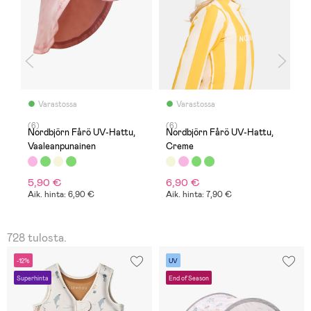
Varastossa
Varastossa
(6)
(6)
(
Nordbjörn Fårö UV-Hattu,
Nordbjörn Fårö UV-Hattu,
L
Vaaleanpunainen
Creme
P
5,90 €
6,90 €
3
Aik. hinta: 6,90 €
Aik. hinta: 7,90 €
O
728 tulosta.
-12%
UV
Superhinta
End of Season