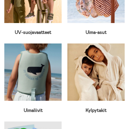
UV-suojavaatteet
Uima-asut
Uimaliivit
Kylpytakit