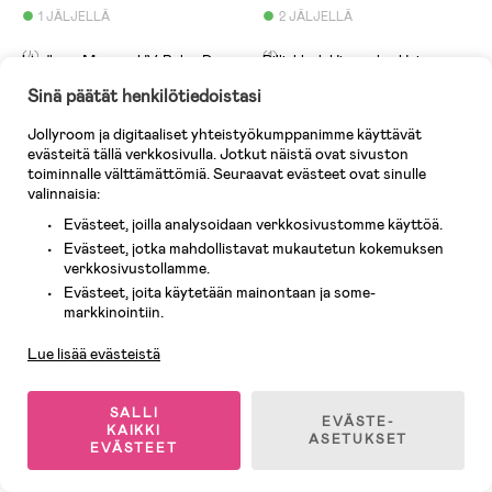
1 JÄLJELLÄ
2 JÄLJELLÄ
(4)
(1)
Lindberg Monaco UV-Puku, Dry
Billieblush Uimapuku, Unique
Rose
Sinä päätät henkilötiedoistasi
Jollyroom ja digitaaliset yhteistyökumppanimme käyttävät
9,90 €
9,90 €
evästeitä tällä verkkosivulla. Jotkut näistä ovat sivuston
Ovh: 45,90 €
Ovh: 44,90 €
toiminnalle välttämättömiä. Seuraavat evästeet ovat sinulle
valinnaisia:
UV
Outlet
Evästeet, joilla analysoidaan verkkosivustomme käyttöä.
Outlet
Evästeet, jotka mahdollistavat mukautetun kokemuksen
verkkosivustollamme.
Evästeet, joita käytetään mainontaan ja some-
Asiakaspalvelu
markkinointiin.
Lue lisää evästeistä
SALLI
EVÄSTE-
KAIKKI
ASETUKSET
EVÄSTEET