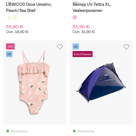
(5)
(16)
LIEWOOD Dove Uimaliivi,
Swimpy UV-Teltta XL,
Peach/Sea Shell
Vaaleanpunainen
35,90 €
33,90 €
Ovh: 49,90 €
Ovh: 34,90 €
-10%
UV
UV
End of Season
Varastossa
Varastossa