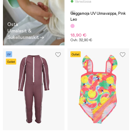
Varastossa
(0)
Geggamoja UV Uimavaippa, Pink
Leo
Osta
Uimalasit &
18,90 €
Sukellusmaskit →
Ovh: 32,90 €
UV
Outlet
Outlet