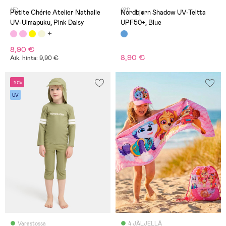
(5)
(21)
Petite Chérie Atelier Nathalie
Nordbjørn Shadow UV-Teltta
UV-Uimapuku, Pink Daisy
UPF50+, Blue
8,90 €
8,90 €
Aik. hinta: 9,90 €
-10%
UV
Varastossa
4 JÄLJELLÄ