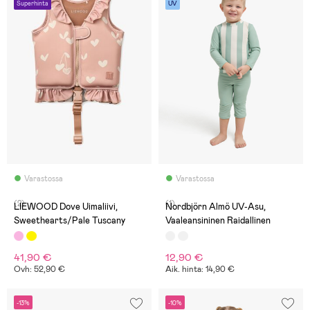
Superhinta
UV
Varastossa
Varastossa
(2)
(1)
LIEWOOD Dove Uimaliivi,
Nordbjörn Almö UV-Asu,
Sweethearts/Pale Tuscany
Vaaleansininen Raidallinen
41,90 €
12,90 €
Ovh: 52,90 €
Aik. hinta: 14,90 €
-13%
-10%