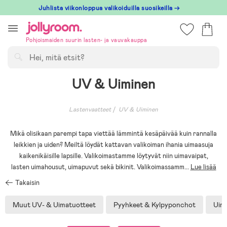
Hoppa
Juhlista viikonloppua valikoiduilla suosikeilla →
till
innehållet
Pohjoismaiden suurin lasten- ja vauvakauppa
Hae
UV & Uiminen
Lastenvaatteet
UV & Uiminen
Mikä olisikaan parempi tapa viettää lämmintä kesäpäivää kuin rannalla
leikkien ja uiden? Meiltä löydät kattavan valikoiman ihania uimaasuja
kaikenikäisille lapsille. Valikoimastamme löytyvät niin uimavaipat,
lasten uimahousut, uimapuvut sekä bikinit. Valikoimassamm
...
Lue lisää
Takaisin
Muut UV- & Uimatuotteet
Pyyhkeet & Kylpyponchot
Uim