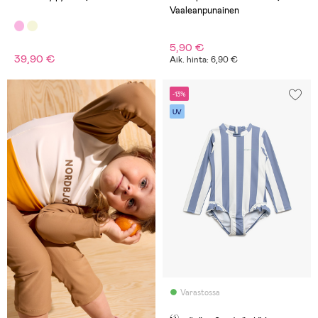
Vaaleanpunainen
5,90 €
39,90 €
Aik. hinta: 6,90 €
-13%
UV
Varastossa
(1)