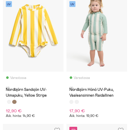
UV
UV
Varastossa
Varastossa
(1)
(1)
Nordbjörn Sandsjön UV-
Nordbjörn Hönö UV-Puku,
Uimapuku, Yellow Stripe
Vaaleansininen Raidallinen
12,90 €
17,90 €
Aik. hinta: 14,90 €
Aik. hinta: 19,90 €