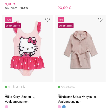
8,90 €
20,90 €
Aik. hinta: 9,90 €
-30%
-16%
End of Season
End of Season
6 JÄLJELLÄ
Varastossa
(0)
(0)
Hello Kitty Uimapuku,
Nordbjørn Saltis Kylpytakki,
Vaaleanpunainen
Vaaleanpunainen