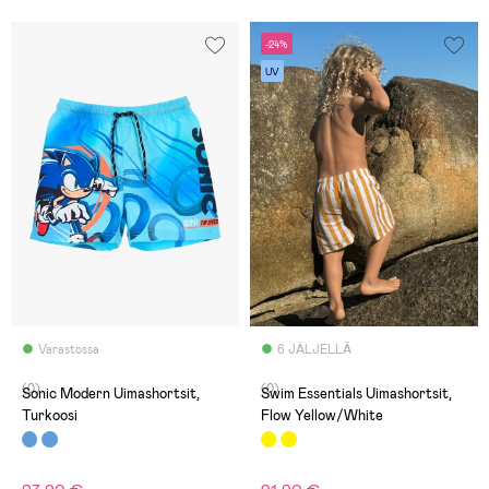
-24%
UV
Varastossa
6 JÄLJELLÄ
(0)
(0)
Sonic Modern Uimashortsit,
Swim Essentials Uimashortsit,
Turkoosi
Flow Yellow/White