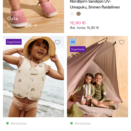
Nordbjörn Sandsjön UV-
Uimapuku, Sininen Raidallinen
Osta
12,90 €
Uimakengät →
Aik. hinta: 14,90 €
Superhinta
UV
Superhinta
Varastossa
Varastossa