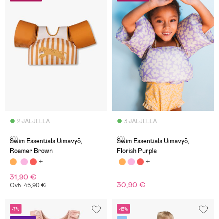
2 JÄLJELLÄ
3 JÄLJELLÄ
(0)
(0)
Swim Essentials Uimavyö,
Swim Essentials Uimavyö,
Roamer Brown
Florish Purple
31,90 €
30,90 €
Ovh: 45,90 €
-7%
-13%