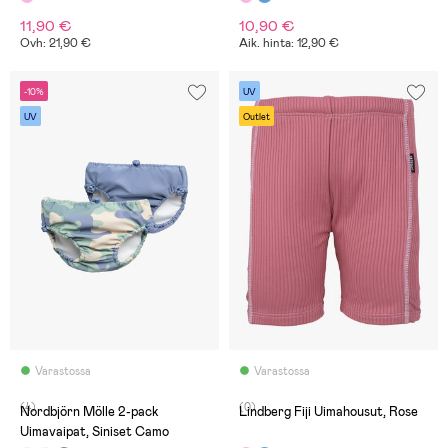
11,90 €
10,90 €
Ovh: 21,90 €
Aik. hinta: 12,90 €
-10%
UV
UV
Outlet
Varastossa
Varastossa
(4)
(0)
Nordbjörn Mölle 2-pack
Lindberg Fiji Uimahousut, Rose
Uimavaipat, Siniset Camo