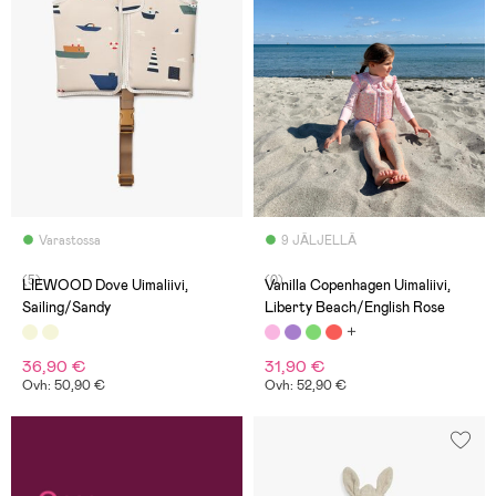
Varastossa
9 JÄLJELLÄ
(5)
(0)
LIEWOOD Dove Uimaliivi,
Vanilla Copenhagen Uimaliivi,
Sailing/Sandy
Liberty Beach/English Rose
36,90 €
31,90 €
Ovh: 50,90 €
Ovh: 52,90 €