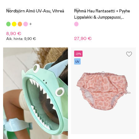
(2)
(0)
Nordbjörn Almö UV-Asu, Vihreä
Ryhmä Hau Rantasetti + Pyyhe
Lippalakki & Jumppapussi,
Vaaleanpunainen
8,90 €
27,90 €
Aik. hinta: 9,90 €
-21%
UV