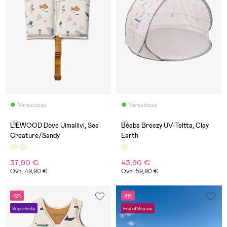
Varastossa
Varastossa
(5)
(1)
LIEWOOD Dove Uimaliivi, Sea
Beaba Breezy UV-Teltta, Clay
Creature/Sandy
Earth
37,90 €
43,90 €
Ovh: 49,90 €
Ovh: 59,90 €
-12%
-31%
Superhinta
End of Season