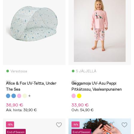
Varastossa
5 JÄLJELLÄ
(4)
(0)
Alice & Fox UV-Teltta, Under
Geggamoja UV-Asu Peppi
The Sea
Pitkätossu, Vaaleanpunainen
36,90 €
33,90 €
Aik. hinta: 39,90 €
Ovh: 54,90 €
-16%
-14%
End of Season
End of Season