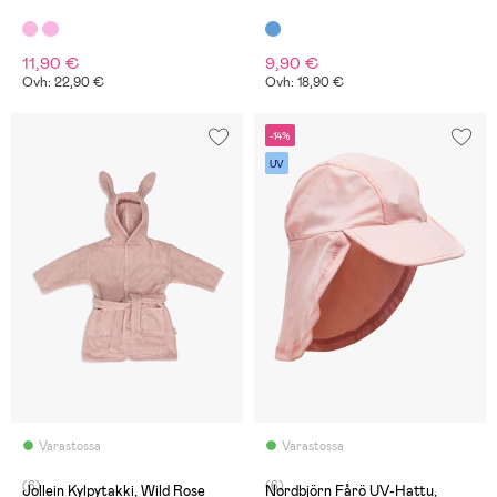
11,90 €
9,90 €
Ovh: 22,90 €
Ovh: 18,90 €
-14%
UV
Varastossa
Varastossa
(6)
(6)
Jollein Kylpytakki, Wild Rose
Nordbjörn Fårö UV-Hattu,