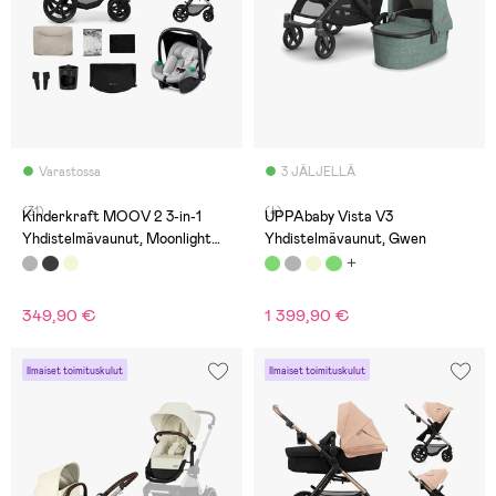
Varastossa
3 JÄLJELLÄ
(31)
(4)
Kinderkraft MOOV 2 3-in-1
UPPAbaby Vista V3
Yhdistelmävaunut, Moonlight
Yhdistelmävaunut, Gwen
Grey
349,90 €
1 399,90 €
Ilmaiset toimituskulut
Ilmaiset toimituskulut