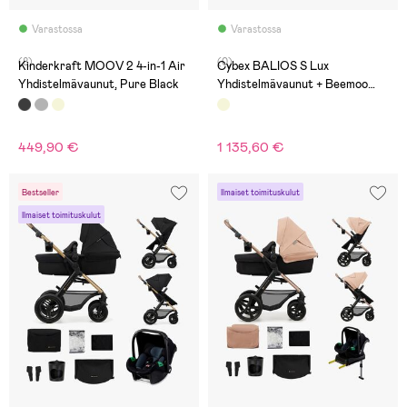
Varastossa
Varastossa
(8)
(0)
Kinderkraft MOOV 2 4-in-1 Air
Cybex BALIOS S Lux
Yhdistelmävaunut, Pure Black
Yhdistelmävaunut + Beemoo
Route i-Size & Telakka, Almond
Beige/Black Stone
449,90 €
1 135,60 €
Bestseller
Ilmaiset toimituskulut
Ilmaiset toimituskulut