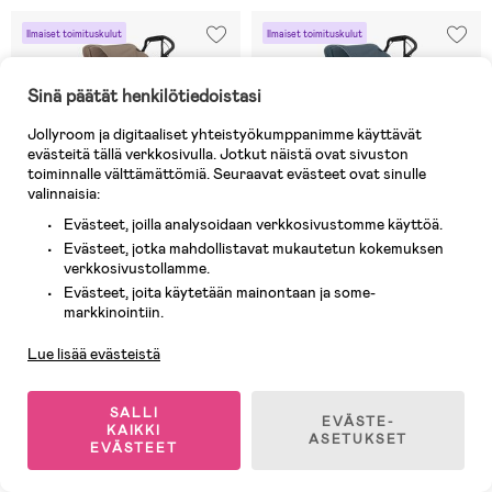
Ilmaiset toimituskulut
Ilmaiset toimituskulut
Sinä päätät henkilötiedoistasi
Jollyroom ja digitaaliset yhteistyökumppanimme käyttävät
evästeitä tällä verkkosivulla. Jotkut näistä ovat sivuston
toiminnalle välttämättömiä. Seuraavat evästeet ovat sinulle
valinnaisia:
Evästeet, joilla analysoidaan verkkosivustomme käyttöä.
Evästeet, jotka mahdollistavat mukautetun kokemuksen
verkkosivustollamme.
Evästeet, joita käytetään mainontaan ja some-
Asiakaspalvelu
markkinointiin.
1 JÄLJELLÄ
2 JÄLJELLÄ
Lue lisää evästeistä
(0)
(0)
Thule Urban Glide 4
Thule Urban Glide 4
Yhdistelmävaunut +
Yhdistelmävaunut +
SALLI
EVÄSTE-
Turvakaukalo Ja Telakka,
Turvakaukalo Ja Telakka, Dark
KAIKKI
ASETUKSET
EVÄSTEET
Tinted Taupe
Slate
1 985,50 €
2 029,50 €