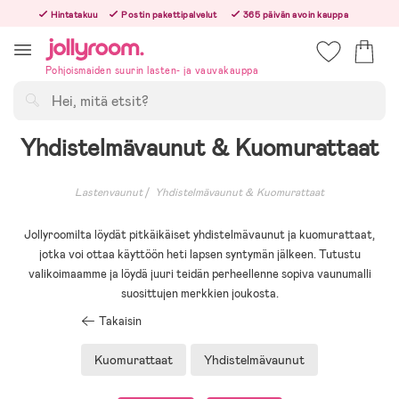
Hoppa
Hintatakuu
Postin pakettipalvelut
365 päivän avoin kauppa
till
Tilaa arkisin ennen klo 13.00 – lähetämme tilauksen jo samana päivänä!
innehållet
Pohjoismaiden suurin lasten- ja vauvakauppa
Hae
Yhdistelmävaunut & Kuomurattaat
Lastenvaunut
Yhdistelmävaunut & Kuomurattaat
Jollyroomilta löydät pitkäikäiset yhdistelmävaunut ja kuomurattaat,
jotka voi ottaa käyttöön heti lapsen syntymän jälkeen. Tutustu
valikoimaamme ja löydä juuri teidän perheellenne sopiva vaunumalli
suosittujen merkkien joukosta.
Takaisin
Kuomurattaat
Yhdistelmävaunut