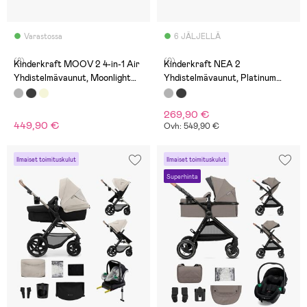
Varastossa
6 JÄLJELLÄ
(8)
(0)
Kinderkraft MOOV 2 4-in-1 Air
Kinderkraft NEA 2
Yhdistelmävaunut, Moonlight
Yhdistelmävaunut, Platinum
Grey
Grey
269,90 €
449,90 €
Ovh: 549,90 €
Ilmaiset toimituskulut
Ilmaiset toimituskulut
Superhinta