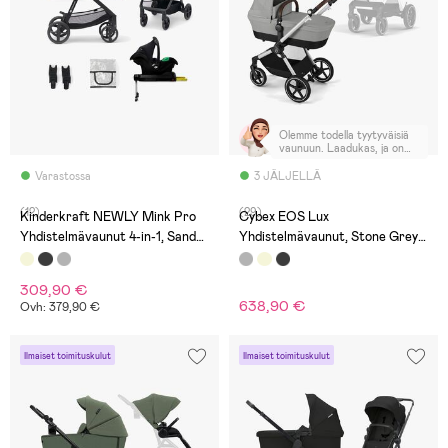
Olemme todella tyytyväisiä
vaunuun. Laadukas, ja on
kevyt työntämään.
Varastossa
3 JÄLJELLÄ
(12)
(29)
Kinderkraft NEWLY Mink Pro
Cybex EOS Lux
Yhdistelmävaunut 4-in-1, Sand
Yhdistelmävaunut, Stone Grey/
Beige
Mid Grey
309,90 €
638,90 €
Ovh: 379,90 €
Ilmaiset toimituskulut
Ilmaiset toimituskulut