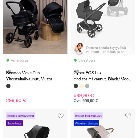
Olemme todella tyytyväisiä
vaunuun. Laadukas, ja on
kevyt työntämään.
Varastossa
Varastossa
(16)
(29)
Beemoo Move Duo
Cybex EOS Lux
Yhdistelmävaunut, Musta
Yhdistelmävaunut, Black/Moon
Black
599,90 €
299,90 €
Ovh: 699,90 €
Ilmaiset toimituskulut
Ilmaiset toimituskulut
Superhinta
Viimeinen tilaisuus