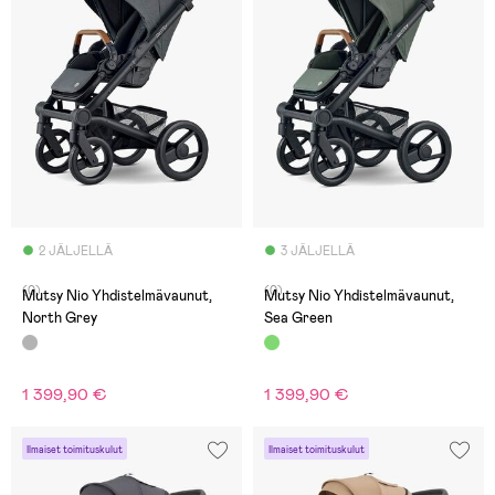
2 JÄLJELLÄ
3 JÄLJELLÄ
(0)
(0)
Mutsy Nio Yhdistelmävaunut,
Mutsy Nio Yhdistelmävaunut,
North Grey
Sea Green
1 399,90 €
1 399,90 €
Ilmaiset toimituskulut
Ilmaiset toimituskulut