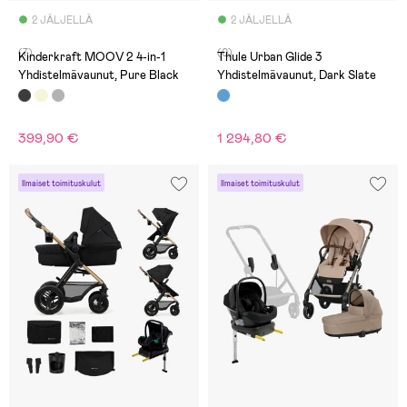
2 JÄLJELLÄ
2 JÄLJELLÄ
(7)
(0)
Kinderkraft MOOV 2 4-in-1
Thule Urban Glide 3
Yhdistelmävaunut, Pure Black
Yhdistelmävaunut, Dark Slate
399,90 €
1 294,80 €
Ilmaiset toimituskulut
Ilmaiset toimituskulut