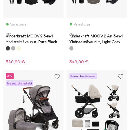
Varastossa
Varastossa
(31)
(2)
Kinderkraft MOOV 2 3-in-1
Kinderkraft MOOV 2 Air 3-in-1
Yhdistelmävaunut, Pure Black
Yhdistelmävaunut, Light Grey
349,90 €
349,90 €
-18%
Ilmaiset toimituskulut
Ilmaiset toimituskulut