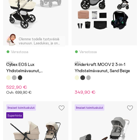
Olemme todella tyytyväisiä
vaunuun. Laadukas, ja on
kevyt työntämään.
Varastossa
Varastossa
(29)
(31)
Cybex EOS Lux
Kinderkraft MOOV 2 3-in-1
Yhdistelmävaunut,
Yhdistelmävaunut, Sand Beige
Taupe/Seashell Beige
522,90 €
349,90 €
Ovh: 699,90 €
Ilmaiset toimituskulut
Ilmaiset toimituskulut
Superhinta