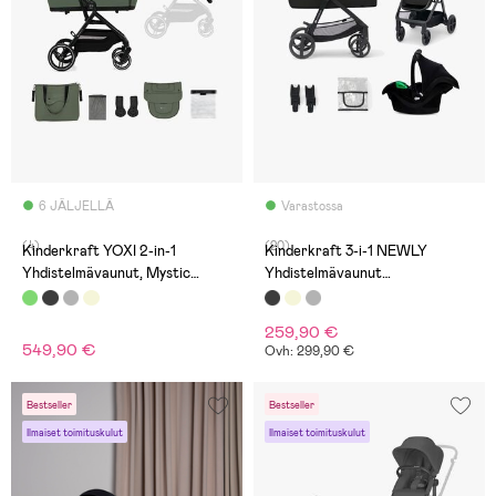
6 JÄLJELLÄ
Varastossa
(4)
(20)
Kinderkraft YOXI 2-in-1
Kinderkraft 3-i-1 NEWLY
Yhdistelmävaunut, Mystic
Yhdistelmävaunut
Green
Travelsystem, Classic Black
259,90 €
549,90 €
Ovh: 299,90 €
Bestseller
Bestseller
Ilmaiset toimituskulut
Ilmaiset toimituskulut