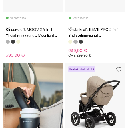
Varastossa
Varastossa
(7)
(1)
Kinderkraft MOOV 2 4-in-1
Kinderkraft ESME PRO 3-in-1
Yhdistelmävaunut, Moonlight
Yhdistelmävaunut
Grey
Travelsystem, Sand Beige
239,90 €
399,90 €
Ovh: 299,90 €
Ilmaiset toimituskulut