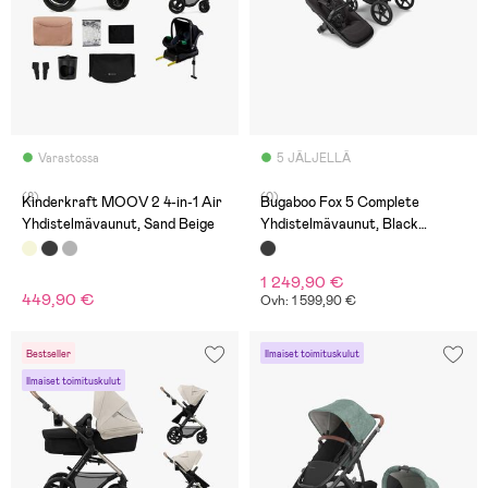
Varastossa
5 JÄLJELLÄ
(8)
(0)
Kinderkraft MOOV 2 4-in-1 Air
Bugaboo Fox 5 Complete
Yhdistelmävaunut, Sand Beige
Yhdistelmävaunut, Black
Moonlight
1 249,90 €
449,90 €
Ovh: 1 599,90 €
Bestseller
Ilmaiset toimituskulut
Ilmaiset toimituskulut