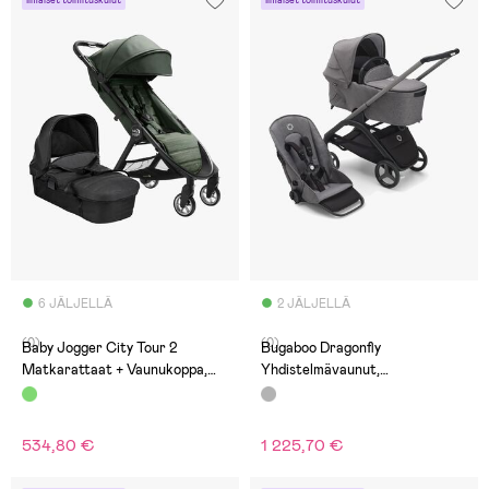
6 JÄLJELLÄ
2 JÄLJELLÄ
(0)
(0)
Baby Jogger City Tour 2
Bugaboo Dragonfly
Matkarattaat + Vaunukoppa,
Yhdistelmävaunut,
Everett Green/Jet
Graphite/Grey Melange
534,80 €
1 225,70 €