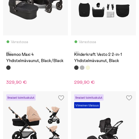
Varastossa
Varastossa
(6)
(0)
Beemoo Maxi 4
Kinderkraft Vesto 2 2-in-1
Yhdistelmävaunut, Black/Black
Yhdistelmävaunut, Black
329,90 €
299,90 €
Ilmaiset toimituskulut
Ilmaiset toimituskulut
Viimeinen tilaisuus