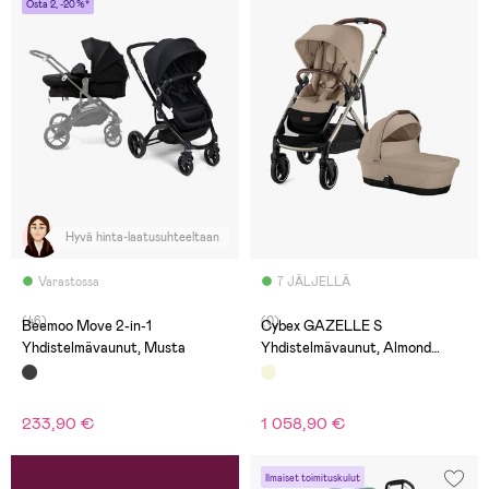
Osta 2, -20 %*
Hyvä hinta-laatusuhteeltaan
Varastossa
7 JÄLJELLÄ
(46)
(0)
Beemoo Move 2-in-1
Cybex GAZELLE S
Yhdistelmävaunut, Musta
Yhdistelmävaunut, Almond
Beige/Taupe
233,90 €
1 058,90 €
Ilmaiset toimituskulut