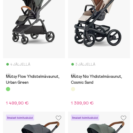
4 JÄLJELLÄ
3 JÄLJELLÄ
(0)
(0)
Mutsy Flow Yhdistelmävaunut,
Mutsy Nio Yhdistelmävaunut,
Urban Green
Cosmic Sand
1 499,90 €
1 399,90 €
Ilmaiset toimituskulut
Ilmaiset toimituskulut