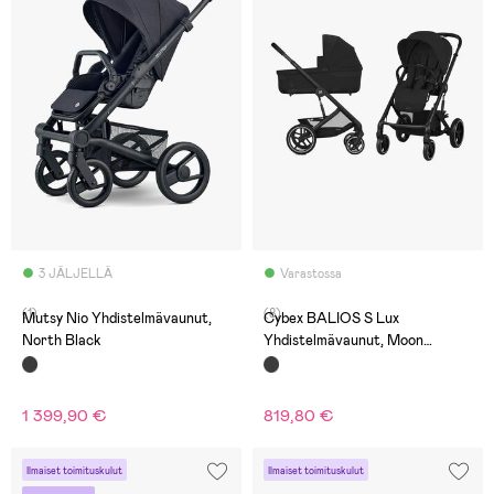
3 JÄLJELLÄ
Varastossa
(1)
(8)
Mutsy Nio Yhdistelmävaunut,
Cybex BALIOS S Lux
North Black
Yhdistelmävaunut, Moon
Black/Black
1 399,90 €
819,80 €
Ilmaiset toimituskulut
Ilmaiset toimituskulut