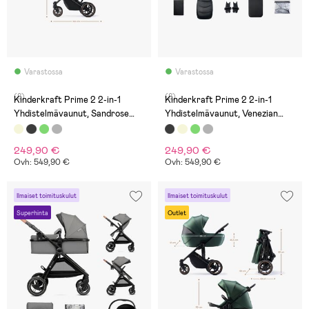
Varastossa
Varastossa
(8)
(8)
Kinderkraft Prime 2 2-in-1
Kinderkraft Prime 2 2-in-1
Yhdistelmävaunut, Sandrose
Yhdistelmävaunut, Venezian
Beige
Black
249,90 €
249,90 €
Ovh: 549,90 €
Ovh: 549,90 €
Ilmaiset toimituskulut
Ilmaiset toimituskulut
Superhinta
Outlet