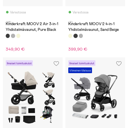
Varastossa
Varastossa
(13)
(7)
Kinderkraft MOOV 2 Air 3-in-1
Kinderkraft MOOV 2 4-in-1
Yhdistelmävaunut, Pure Black
Yhdistelmävaunut, Sand Beige
349,90 €
399,90 €
Ilmaiset toimituskulut
Ilmaiset toimituskulut
Viimeinen tilaisuus