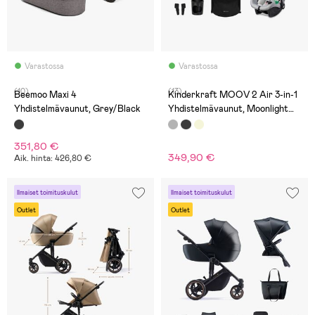
Varastossa
Varastossa
(10)
(13)
Beemoo Maxi 4
Kinderkraft MOOV 2 Air 3-in-1
Yhdistelmävaunut, Grey/Black
Yhdistelmävaunut, Moonlight
Grey
351,80 €
349,90 €
Aik. hinta: 426,80 €
Ilmaiset toimituskulut
Ilmaiset toimituskulut
Outlet
Outlet