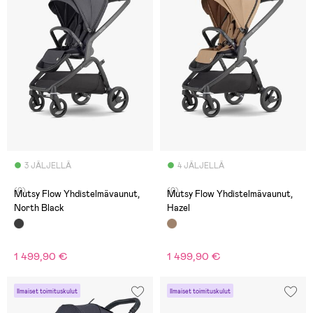
3 JÄLJELLÄ
4 JÄLJELLÄ
(0)
(0)
Mutsy Flow Yhdistelmävaunut,
Mutsy Flow Yhdistelmävaunut,
North Black
Hazel
1 499,90 €
1 499,90 €
Ilmaiset toimituskulut
Ilmaiset toimituskulut