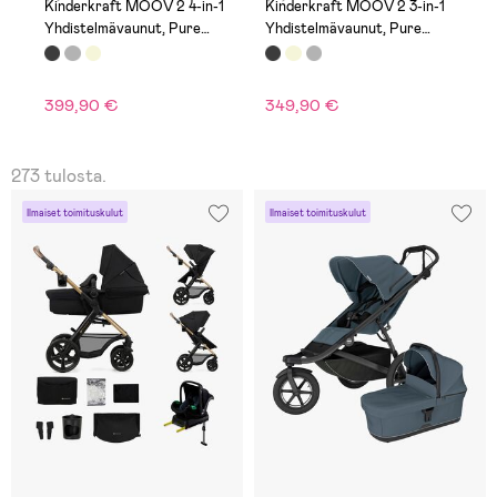
1
Kinderkraft MOOV 2 4-in-1
Kinderkraft MOOV 2 3-in-1
K
Yhdistelmävaunut, Pure
Yhdistelmävaunut, Pure
i
Black
Black
B
399,90 €
349,90 €
3
273 tulosta.
Ilmaiset toimituskulut
Ilmaiset toimituskulut