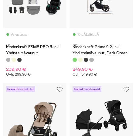
Varastossa
10 JÄLJELLÄ
(1)
(8)
Kinderkraft ESME PRO 3-in-1
Kinderkraft Prime 2 2-in-1
Yhdistelmävaunut
Yhdistelmävaunut, Dark Green
Travelsystem, Moonlight Grey
239,90 €
249,90 €
Ovh: 299,90 €
Ovh: 549,90 €
Ilmaiset toimituskulut
Ilmaiset toimituskulut