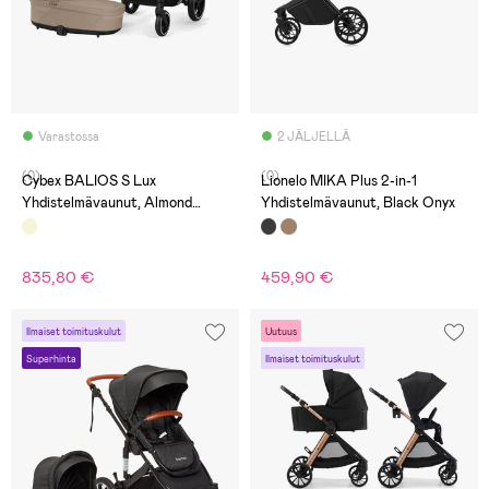
Varastossa
2 JÄLJELLÄ
(0)
(0)
Cybex BALIOS S Lux
Lionelo MIKA Plus 2-in-1
Yhdistelmävaunut, Almond
Yhdistelmävaunut, Black Onyx
Beige/Taupe
835,80 €
459,90 €
Ilmaiset toimituskulut
Uutuus
Superhinta
Ilmaiset toimituskulut