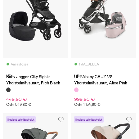
Varastossa
1 JÄLJELLÄ
(10)
(0)
Baby Jogger City Sights
UPPAbaby CRUZ V2
Yhdistelmävaunut, Rich Black
Yhdistelmävaunut, Alice Pink
449,90 €
999,90 €
Ovh: 549,80 €
Ovh: 1 154,90 €
Ilmaiset toimituskulut
Ilmaiset toimituskulut