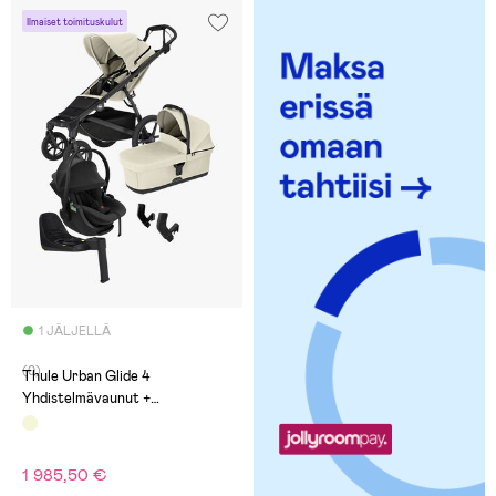
Ilmaiset toimituskulut
1 JÄLJELLÄ
(0)
Thule Urban Glide 4
Yhdistelmävaunut +
Turvakaukalo Ja Telakka, Beige
1 985,50 €