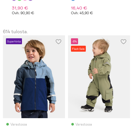
31,90 €
16,40 €
1
Ovh: 90,90 €
Ovh: 45,90 €
614 tulosta.
Superhinta
-8%
Flash Sale
Varastossa
Varastossa