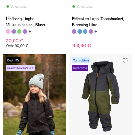
Varastossa
Varastossa
(36)
(2)
Lindberg Lingbo
Reimatec Lappi Toppahaalari,
Välikausihaalari, Blush
Blooming Lilac
30,90 €
169,90 €
Ovh: 90,90 €
Deal -15%
Testivoittaja
Ilmaiset toimituskulut
Superhinta