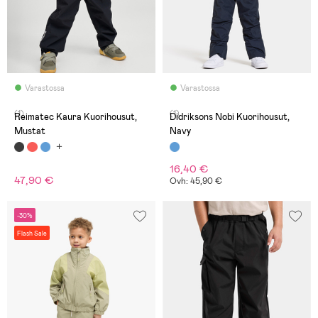
Varastossa
Varastossa
(1)
(1)
Reimatec Kaura Kuorihousut,
Didriksons Nobi Kuorihousut,
Mustat
Navy
16,40 €
47,90 €
Ovh: 45,90 €
-30%
Flash Sale