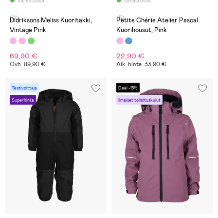
Varastossa
Varastossa
(0)
(5)
Didriksons Meliss Kuoritakki,
Petite Chérie Atelier Pascal
Vintage Pink
Kuorihousut, Pink
69,90 €
22,90 €
Ovh: 89,90 €
Aik. hinta: 33,90 €
Testivoittaja
Deal -15%
Superhinta
Ilmaiset toimituskulut