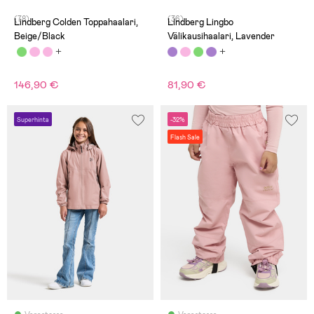
(78)
(36)
Lindberg Colden Toppahaalari,
Lindberg Lingbo
Beige/Black
Välikausihaalari, Lavender
146,90 €
81,90 €
Superhinta
-32%
Flash Sale