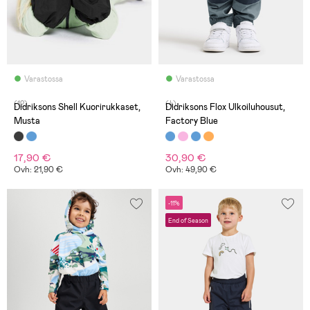
Varastossa
Varastossa
(12)
(4)
Didriksons Shell Kuorirukkaset,
Didriksons Flox Ulkoiluhousut,
Musta
Factory Blue
17,90 €
30,90 €
Ovh: 21,90 €
Ovh: 49,90 €
-11%
End of Season