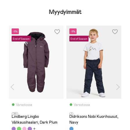
Myydyimmät
-11%
-11%
S
End of Season
End of Season
Varastossa
Varastossa
(36)
(1)
(
Lindberg Lingbo
Didriksons Nobi Kuorihousut,
N
Välikausihaalari, Dark Plum
Navy
t