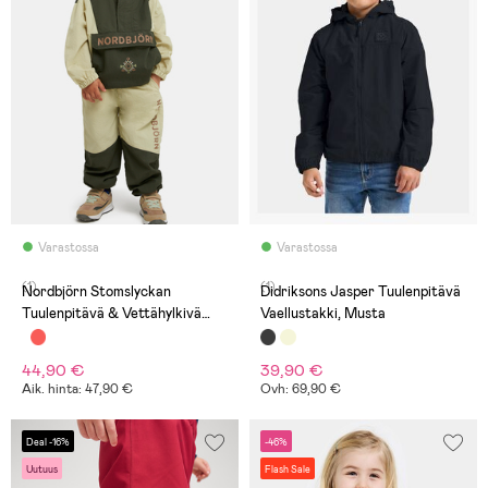
Varastossa
Varastossa
(1)
(1)
Nordbjörn Stomslyckan
Didriksons Jasper Tuulenpitävä
Tuulenpitävä & Vettähylkivä
Vaellustakki, Musta
Vaatesetti, Lint/Deep Depths
44,90 €
39,90 €
Aik. hinta: 47,90 €
Ovh: 69,90 €
Deal -16%
-46%
Uutuus
Flash Sale