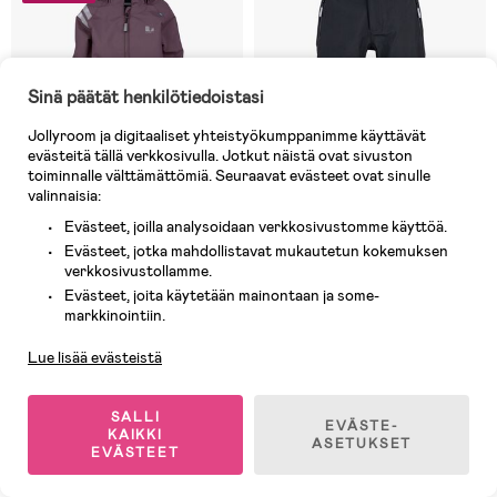
Sinä päätät henkilötiedoistasi
Jollyroom ja digitaaliset yhteistyökumppanimme käyttävät
evästeitä tällä verkkosivulla. Jotkut näistä ovat sivuston
toiminnalle välttämättömiä. Seuraavat evästeet ovat sinulle
valinnaisia:
Evästeet, joilla analysoidaan verkkosivustomme käyttöä.
Evästeet, jotka mahdollistavat mukautetun kokemuksen
verkkosivustollamme.
Varastossa
Varastossa
Evästeet, joita käytetään mainontaan ja some-
Asiakaspalvelu
markkinointiin.
(36)
(0)
Lindberg Lingbo
Lindberg Nordvind Kuorihousut,
Välikausihaalari, Dark Plum
Blackit
Lue lisää evästeistä
31,90 €
53,90 €
SALLI
Ovh: 90,90 €
(
Ilman dealia
63,90 €
)
EVÄSTE-
KAIKKI
ASETUKSET
EVÄSTEET
Superhinta
Deal -18%