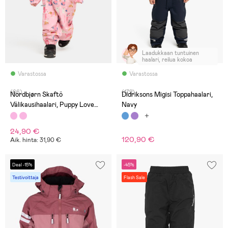
Laadukkaan tuntuinen
haalari, reilua kokoa
Varastossa
Varastossa
(66)
(172)
Nordbjørn Skaftö
Didriksons Migisi Toppahaalari,
Välikausihaalari, Puppy Love
Navy
Candy Pink
24,90 €
120,90 €
Aik. hinta: 31,90 €
Deal -15%
-45%
Testivoittaja
Flash Sale