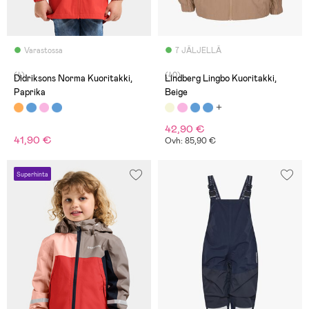
Varastossa
7 JÄLJELLÄ
(4)
(40)
Didriksons Norma Kuoritakki,
Lindberg Lingbo Kuoritakki,
Paprika
Beige
42,90 €
41,90 €
Ovh: 85,90 €
Superhinta