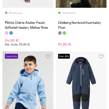
Varastossa
Varastossa
(8)
(0)
Petite Chérie Atelier Paulin
Lindberg Nordvind Kuoritakki,
Softshell-haalari, Mellow Rose
Plum
24,90 €
81,90 €
Aik. hinta: 33,90 €
Superhinta
Deal -16%