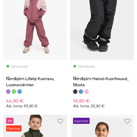
Varastossa
Varastossa
(1)
(5)
Nordbjörn Lilleby Kuoriasu,
Nordbjörn Hemsö Kuorihousut,
Luumunvärinen
Musta
44,90 €
19,90 €
Aik. hinta: 63,90 €
Aik. hinta: 22,90 €
-6%
Superhinta
Flash Sale