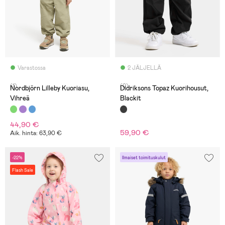
Varastossa
2 JÄLJELLÄ
(1)
(0)
Nordbjörn Lilleby Kuoriasu,
Didriksons Topaz Kuorihousut,
Vihreä
Blackit
44,90 €
59,90 €
Aik. hinta: 63,90 €
-22%
Ilmaiset toimituskulut
Flash Sale