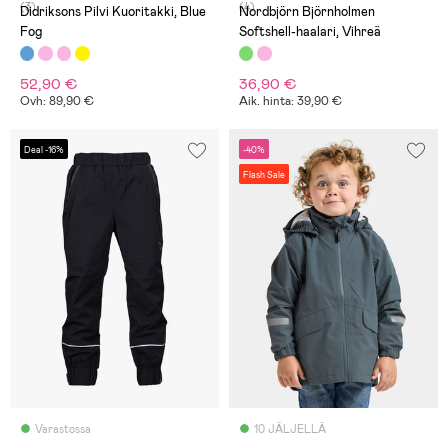
(3)
(4)
Didriksons Pilvi Kuoritakki, Blue
Nordbjörn Björnholmen
Fog
Softshell-haalari, Vihreä
52,90 €
36,90 €
Ovh: 89,90 €
Aik. hinta: 39,90 €
Deal -16%
-40%
Flash Sale
Varastossa
10 JÄLJELLÄ