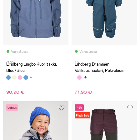
Varastossa
Varastossa
(40)
(1)
Lindberg Lingbo Kuoritakki,
Lindberg Drammen
Blue/Blue
Välikausihaalari, Petroleum
90,90 €
77,90 €
Uutuus
-49%
Flash Sale