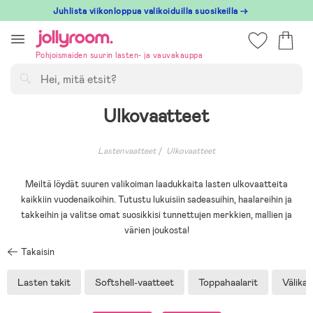
Hoppa
Juhlista viikonloppua valikoiduilla suosikeilla →
till
innehållet
Pohjoismaiden suurin lasten- ja vauvakauppa
Hae
Ulkovaatteet
Lastenvaatteet
Ulkovaatteet
Meiltä löydät suuren valikoiman laadukkaita lasten ulkovaatteita
kaikkiin vuodenaikoihin. Tutustu lukuisiin sadeasuihin, haalareihin ja
takkeihin ja valitse omat suosikkisi tunnettujen merkkien, mallien ja
värien joukosta!
Takaisin
Lasten takit
Softshell-vaatteet
Toppahaalarit
Välikau