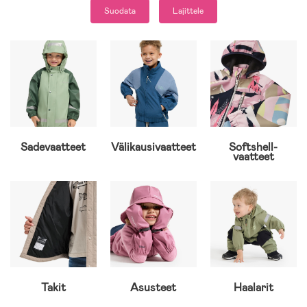
Suodata
Lajittele
Sadevaatteet
Välikausivaatteet
Softshell-
vaatteet
Takit
Asusteet
Haalarit