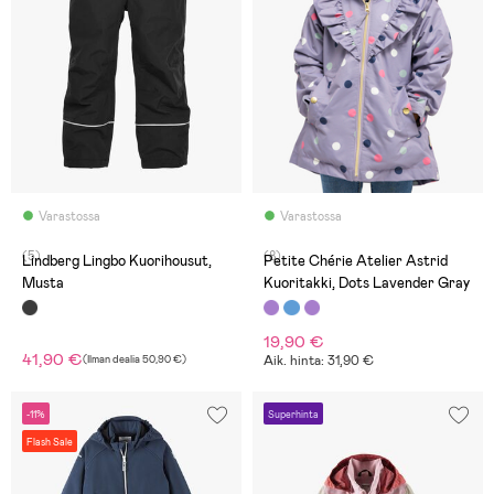
Varastossa
Varastossa
(5)
(8)
Lindberg Lingbo Kuorihousut,
Petite Chérie Atelier Astrid
Musta
Kuoritakki, Dots Lavender Gray
19,90 €
41,90 €
(
Ilman dealia
50,90 €
)
Aik. hinta: 31,90 €
-11%
Superhinta
Flash Sale