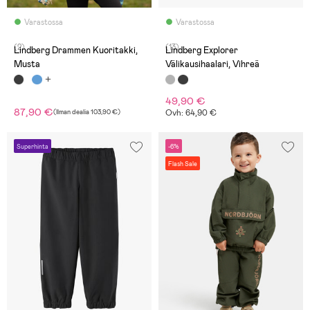
Varastossa
Varastossa
(2)
(13)
Lindberg Drammen Kuoritakki,
Lindberg Explorer
Musta
Välikausihaalari, Vihreä
49,90 €
87,90 €
(
Ilman dealia
103,90 €
)
Ovh: 64,90 €
Superhinta
-6%
Flash Sale