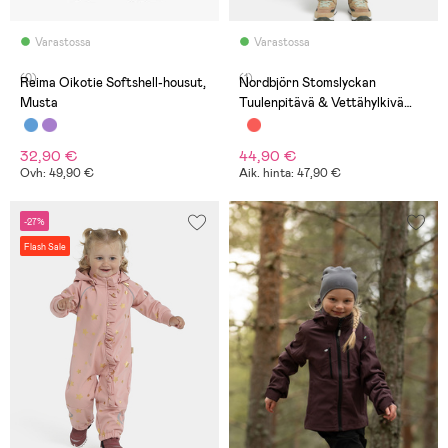
Varastossa
Varastossa
(0)
(1)
Reima Oikotie Softshell-housut,
Nordbjörn Stomslyckan
Musta
Tuulenpitävä & Vettähylkivä
Vaatesetti, Deep Depths
32,90 €
44,90 €
Ovh: 49,90 €
Aik. hinta: 47,90 €
-27%
Flash Sale