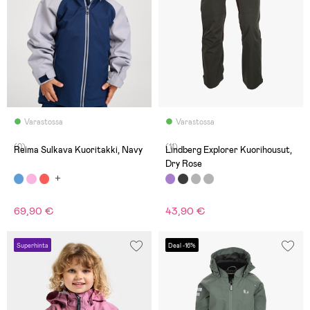
Varastossa
Varastossa
(0)
(11)
Reima Sulkava Kuoritakki, Navy
Lindberg Explorer Kuorihousut,
Dry Rose
69,90 €
43,90 €
Superhinta
Deal -16%