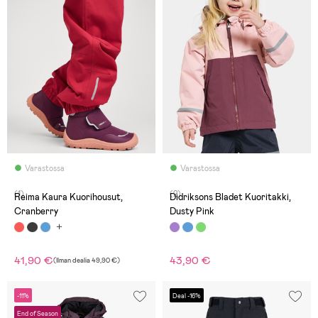
Varastossa
Varastossa
(1)
(2)
Reima Kaura Kuorihousut,
Didriksons Bladet Kuoritakki,
Cranberry
Dusty Pink
41,90 €
43,90 €
(
Ilman dealia
49,90 €
)
-11%
Deal -16%
End of Season