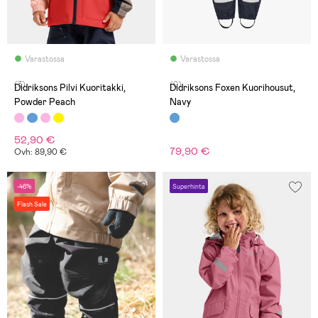
Varastossa
Varastossa
(3)
(0)
Didriksons Pilvi Kuoritakki,
Didriksons Foxen Kuorihousut,
Powder Peach
Navy
52,90 €
79,90 €
Ovh: 89,90 €
-46%
Superhinta
Flash Sale