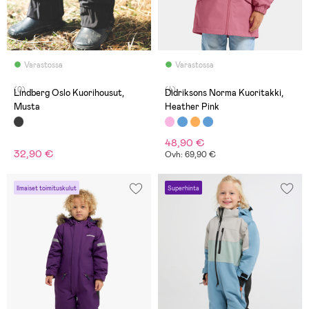
Varastossa
Varastossa
(0)
(4)
Lindberg Oslo Kuorihousut,
Didriksons Norma Kuoritakki,
Musta
Heather Pink
48,90 €
32,90 €
Ovh: 69,90 €
Ilmaiset toimituskulut
Superhinta