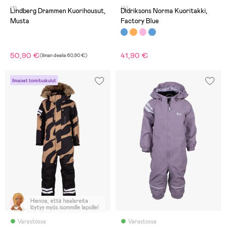
(1)
(4)
Lindberg Drammen Kuorihousut,
Didriksons Norma Kuoritakki,
Musta
Factory Blue
50,90 €
41,90 €
(
Ilman dealia
60,90 €
)
Ilmaiset toimituskulut
Hienoa, että haalareita
löytyy myös isommille lapsille!
Varastossa
Varastossa