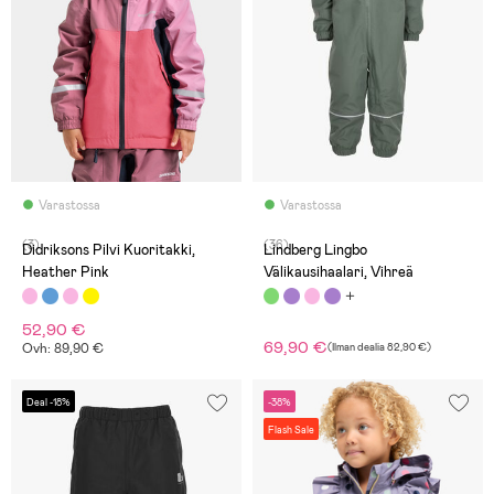
Varastossa
Varastossa
(3)
(36)
Didriksons Pilvi Kuoritakki,
Lindberg Lingbo
Heather Pink
Välikausihaalari, Vihreä
52,90 €
69,90 €
Ovh: 89,90 €
(
Ilman dealia
82,90 €
)
Deal -18%
-38%
Flash Sale