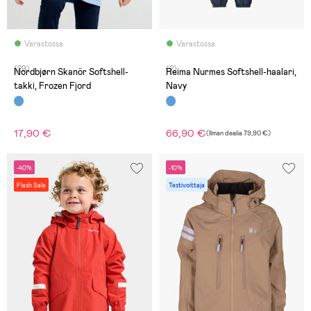
Varastossa
Varastossa
(29)
(2)
Nordbjørn Skanör Softshell-
Reima Nurmes Softshell-haalari,
takki, Frozen Fjord
Navy
17,90 €
66,90 €
(
Ilman dealia
79,90 €
)
-40%
-10%
Flash Sale
Testivoittaja