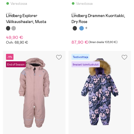
Varastossa
Varastossa
(13)
(2)
Lindberg Explorer
Lindberg Drammen Kuoritakki,
Välikausihaalari, Musta
Dry Rose
49,90 €
87,90 €
Ovh: 68,90 €
(
Ilman dealia
103,90 €
)
-11%
Testivoittaja
End of Season
Ilmaiset toimituskulut