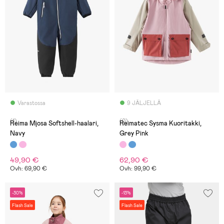
Varastossa
9 JÄLJELLÄ
(1)
(0)
Reima Mjosa Softshell-haalari,
Reimatec Sysma Kuoritakki,
Navy
Grey Pink
49,90 €
62,90 €
Ovh: 69,90 €
Ovh: 99,90 €
-30%
-13%
Flash Sale
Flash Sale