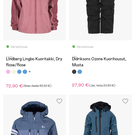
Varastossa
Varastossa
(40)
(3)
Lindberg Lingbo Kuoritakki, Dry
Didriksons Ozone Kuorihousut,
Rose/Rose
Musta
27,90 €
72,90 €
(
Jäs. hinta
20,90 €
)
(
Ilman dealia
85,90 €
)