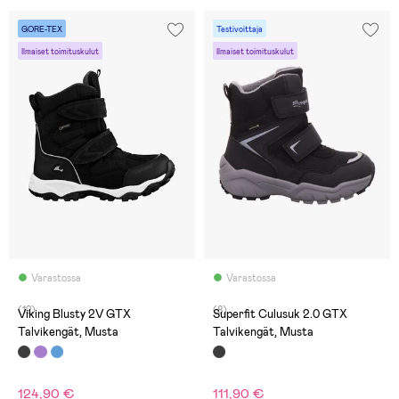
GORE-TEX
Testivoittaja
Ilmaiset toimituskulut
Ilmaiset toimituskulut
Varastossa
Varastossa
(12)
(8)
Viking Blusty 2V GTX
Superfit Culusuk 2.0 GTX
Talvikengät, Musta
Talvikengät, Musta
124,90 €
111,90 €