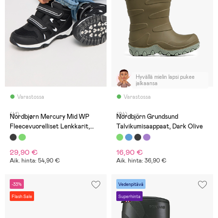
Hyvällä mielin lapsi pukee
jalkaansa
Varastossa
Varastossa
(41)
(94)
Nordbjørn Mercury Mid WP
Nordbjörn Grundsund
Fleecevuorelliset Lenkkarit,
Talvikumisaappaat, Dark Olive
Black/White
29,90 €
16,90 €
Aik. hinta: 54,90 €
Aik. hinta: 36,90 €
-33%
Vedenpitävä
Flash Sale
Superhinta