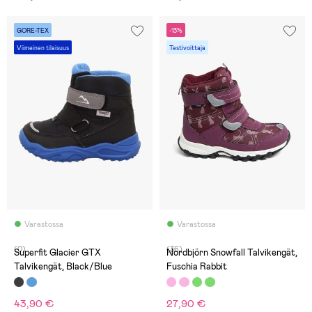
GORE-TEX
-13%
Viimeinen tilaisuus
Testivoittaja
Varastossa
Varastossa
(0)
(36)
Superfit Glacier GTX
Nordbjörn Snowfall Talvikengät,
Talvikengät, Black/Blue
Fuschia Rabbit
43,90 €
27,90 €