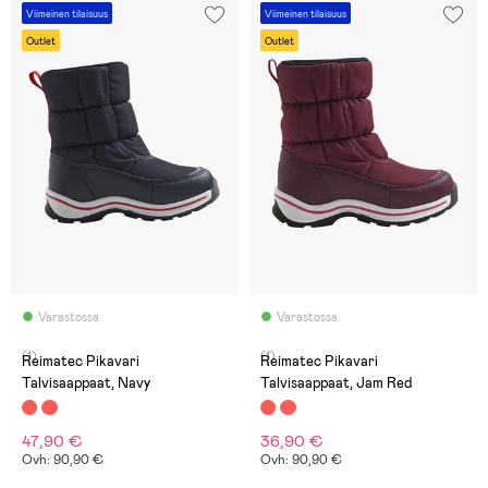
Viimeinen tilaisuus
Viimeinen tilaisuus
Outlet
Outlet
Varastossa
Varastossa
(1)
(1)
Reimatec Pikavari
Reimatec Pikavari
Talvisaappaat, Navy
Talvisaappaat, Jam Red
47,90 €
36,90 €
Ovh: 90,90 €
Ovh: 90,90 €