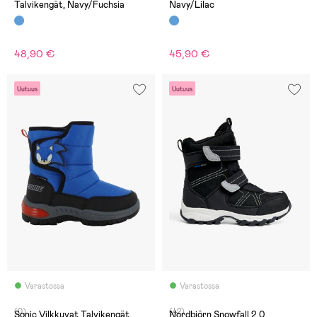
Talvikengät, Navy/Fuchsia
Navy/Lilac
48,90 €
45,90 €
Uutuus
Uutuus
Varastossa
Varastossa
(0)
(42)
Sonic Vilkkuvat Talvikengät,
Nordbjörn Snowfall 2.0