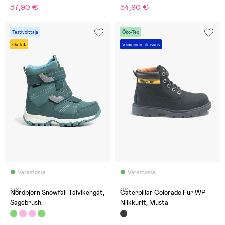
37,90 €
54,90 €
Testivoittaja
Öko-Tex
Outlet
Viimeinen tilaisuus
Varastossa
Varastossa
(36)
(0)
Nordbjörn Snowfall Talvikengät,
Caterpillar Colorado Fur WP
Sagebrush
Nilkkurit, Musta