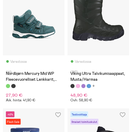
Varastossa
Varastossa
(41)
(317)
Nordbjørn Mercury Mid WP
Viking Ultra Talvikumisaappaat,
Fleecevuorelliset Lenkkarit,
Musta/Harmaa
Sagebrush
27,90 €
48,90 €
Aik. hinta: 41,90 €
Ovh: 58,90 €
-49%
Testivoittaja
Flash Sale
Ilmaiset toimituskulut