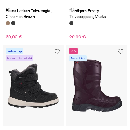
(3)
(47)
Reima Loskari Talvikengät,
Nordbjørn Frosty
Cinnamon Brown
Talvisaappaat, Musta
69,90 €
29,90 €
Testivoittaja
-38%
Ilmaiset toimituskulut
Testivoittaja