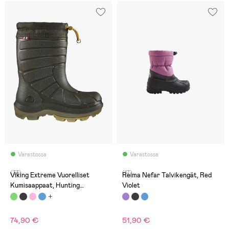
Varastossa
Varastossa
(33)
(17)
Viking Extreme Vuorelliset
Reima Nefar Talvikengät, Red
Kumisaappaat, Hunting
Violet
Green/Khaki
74,90 €
51,90 €