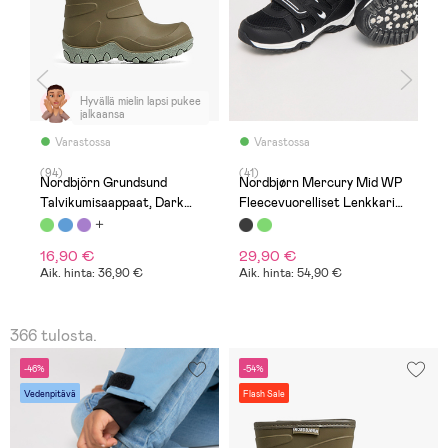
Hyvällä mielin lapsi pukee
jalkaansa
Varastossa
Varastossa
(94)
(41)
(1
Nordbjörn Grundsund
Nordbjørn Mercury Mid WP
N
Talvikumisaappaat, Dark
Fleecevuorelliset Lenkkarit,
T
Olive
Black/White
16,90 €
29,90 €
1
Aik. hinta: 36,90 €
Aik. hinta: 54,90 €
A
366 tulosta.
-46%
-54%
Vedenpitävä
Flash Sale