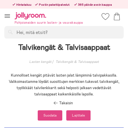
Hoppa
Hintatakuu
Postin pakettipalvelut
365 päivän avoin kauppa
till
Tilaa arkisin ennen klo 13.00 – lähetämme tilauksen jo samana päivänä!
innehållet
Pohjoismaiden suurin lasten- ja vauvakauppa
Hae
Talvikengät & Talvisaappaat
Lasten kengät
Talvikengät & Talvisaappaat
Kunnolliset kengät pitävät lasten jalat lämpiminä talvipakkasilla.
Valikoimastamme löydät suosittujen merkkien tukevat talvikengät,
tyylikkäät talvilenkkarit sekä helposti jalkaan vedettävät
talvisaappaat kaikenikäisille lapsille.
Takaisin
Suodata
Lajittele