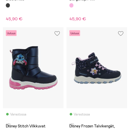
45,90 €
45,90 €
Uutuus
Uutuus
Varastossa
Varastossa
(0)
(0)
Disney Stitch Vilkkuvat
Disney Frozen Talvikengät,