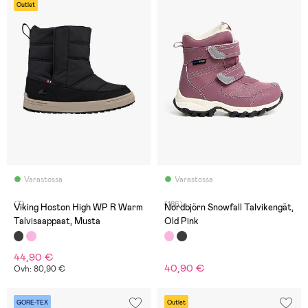
Outlet
Varastossa
Varastossa
(7)
(186)
Viking Hoston High WP R Warm
Nordbjörn Snowfall Talvikengät,
Talvisaappaat, Musta
Old Pink
44,90 €
40,90 €
Ovh: 80,90 €
GORE-TEX
Outlet