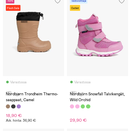
-49%
Testivoittaja
Flash Sale
Outlet
Varastossa
Varastossa
(12)
(36)
Nordbjørn Trondheim Thermo-
Nordbjörn Snowfall Talvikengät,
saappaat, Camel
Wild Orchid
18,90 €
29,90 €
Aik. hinta: 36,90 €