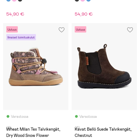
54,90 €
54,90 €
Uutuus
Uutuus
Ilmaiset toimituskulut
Varastossa
Varastossa
(0)
(0)
Wheat Milan Tex Talvikengät,
Kavat Bellö Suede Talvikengät,
Dry Wood Snow Flower
Chestnut