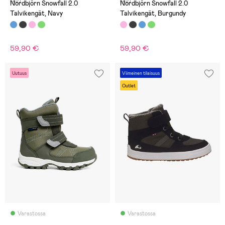
(42)
(42)
Nordbjörn Snowfall 2.0
Nordbjörn Snowfall 2.0
Talvikengät, Navy
Talvikengät, Burgundy
59,90 €
59,90 €
Uutuus
Viimeinen tilaisuus
Outlet
Varastossa
Varastossa