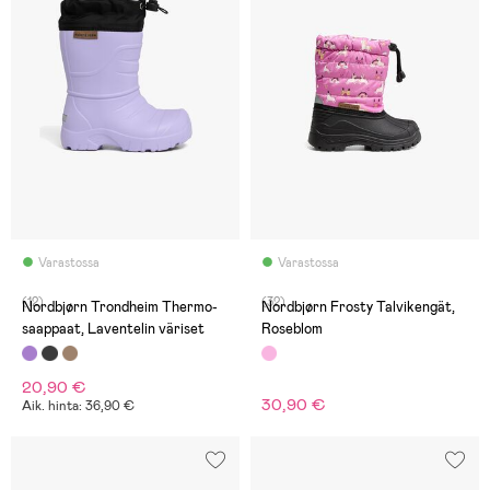
Varastossa
Varastossa
(12)
(32)
Nordbjørn Trondheim Thermo-
Nordbjørn Frosty Talvikengät,
saappaat, Laventelin väriset
Roseblom
20,90 €
30,90 €
Aik. hinta: 36,90 €