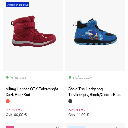
Viimeinen tilaisuus
Varastossa
9 JÄLJELLÄ
(11)
(0)
Viking Hernes GTX Talvikengät,
Sonic The Hedgehog
Dark Red/Red
Talvikengät, Black/Cobalt Blue
27,90 €
36,90 €
Ovh: 60,90 €
Ovh: 44,90 €