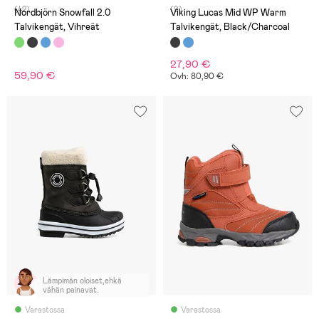
(42)
(9)
Nordbjörn Snowfall 2.0
Viking Lucas Mid WP Warm
Talvikengät, Vihreät
Talvikengät, Black/Charcoal
27,90 €
59,90 €
Ovh: 80,90 €
Lämpimän oloiset,ehkä
vähän painavat.
Varastossa
Varastossa