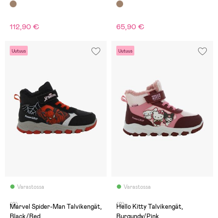
112,90 €
65,90 €
Uutuus
Uutuus
Varastossa
Varastossa
(0)
(0)
Marvel Spider-Man Talvikengät,
Hello Kitty Talvikengät,
Black/Red
Burgundy/Pink