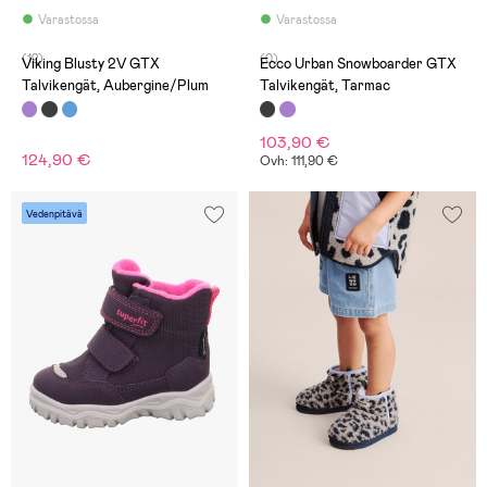
Varastossa
Varastossa
(12)
(0)
Viking Blusty 2V GTX
Ecco Urban Snowboarder GTX
Talvikengät, Aubergine/Plum
Talvikengät, Tarmac
103,90 €
124,90 €
Ovh: 111,90 €
Vedenpitävä