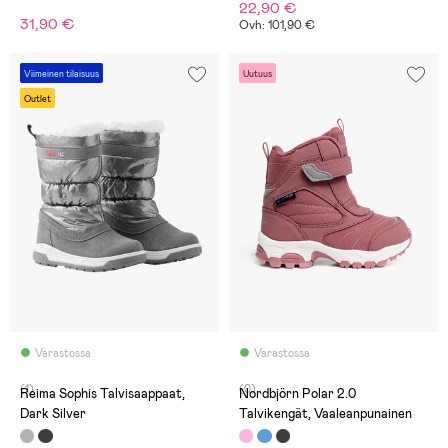
22,90 €
31,90 €
Ovh: 101,90 €
Viimeinen tilaisuus
Uutuus
Outlet
Varastossa
Varastossa
(1)
(0)
Reima Sophis Talvisaappaat,
Nordbjörn Polar 2.0
Dark Silver
Talvikengät, Vaaleanpunainen