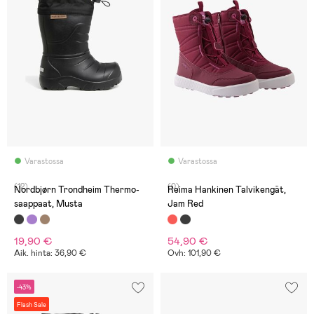
Varastossa
Varastossa
(12)
(0)
Nordbjørn Trondheim Thermo-
Reima Hankinen Talvikengät,
saappaat, Musta
Jam Red
19,90 €
54,90 €
Aik. hinta: 36,90 €
Ovh: 101,90 €
-43%
Flash Sale