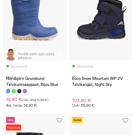
Hyvällä mielin lapsi pukee
jalkaansa
Varastossa
Varastossa
(94)
(3)
Nordbjörn Grundsund
Ecco Snow Mountain WP 2V
Talvikumisaappaat, Bijou Blue
Talvikengät, Night Sky
18,90 €
103,90 €
(
Jäs. hinta
14,90 €
)
Aik. hinta: 36,90 €
Ovh: 115,90 €
-46%
Outlet
Flash Sale