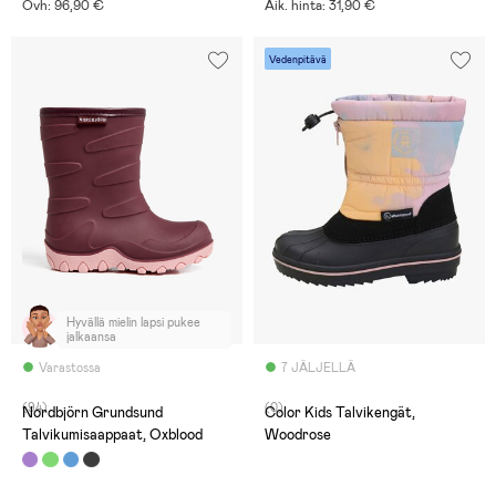
Ovh: 96,90 €
Aik. hinta: 31,90 €
Vedenpitävä
Hyvällä mielin lapsi pukee
jalkaansa
Varastossa
7 JÄLJELLÄ
(94)
(0)
Nordbjörn Grundsund
Color Kids Talvikengät,
Talvikumisaappaat, Oxblood
Woodrose