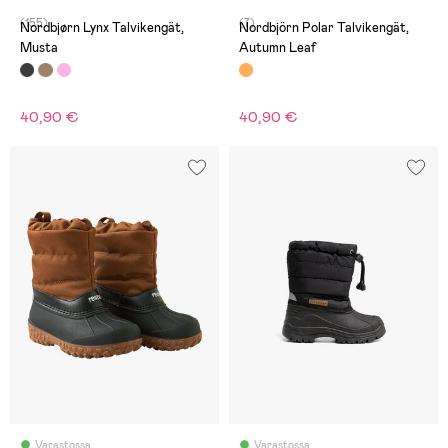
(155)
(7)
Nordbjørn Lynx Talvikengät,
Nordbjörn Polar Talvikengät,
Musta
Autumn Leaf
40,90 €
40,90 €
Varastossa
Varastossa