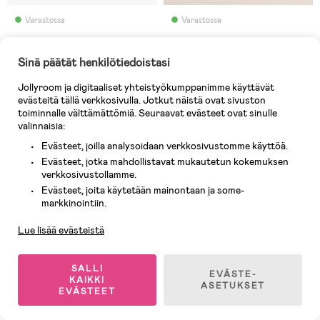
Varastossa
Varastossa
(0)
(0)
Superfit Husky1 Talvikengät,
LIEWOOD Albi Pile Talvikengät,
Sinä päätät henkilötiedoistasi
Dark Purple/Pink
Leo/Mist
Jollyroom ja digitaaliset yhteistyökumppanimme käyttävät
evästeitä tällä verkkosivulla. Jotkut näistä ovat sivuston
74,90 €
59,90 €
toiminnalle välttämättömiä. Seuraavat evästeet ovat sinulle
valinnaisia:
Evästeet, joilla analysoidaan verkkosivustomme käyttöä.
Evästeet, jotka mahdollistavat mukautetun kokemuksen
verkkosivustollamme.
Evästeet, joita käytetään mainontaan ja some-
Asiakaspalvelu
markkinointiin.
Lue lisää evästeistä
SALLI
EVÄSTE-
KAIKKI
ASETUKSET
EVÄSTEET