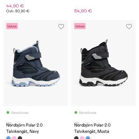
44,90 €
54,90 €
Ovh: 80,90 €
Uutuus
Uutuus
Varastossa
Varastossa
(0)
(0)
Nordbjörn Polar 2.0
Nordbjörn Polar 2.0
Talvikengät, Navy
Talvikengät, Musta