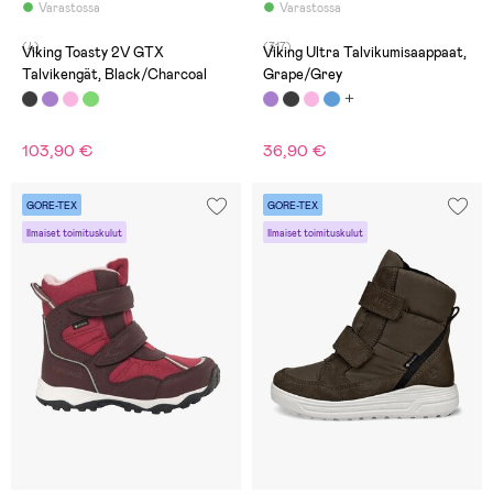
Varastossa
Varastossa
(4)
(317)
Viking Toasty 2V GTX
Viking Ultra Talvikumisaappaat,
Talvikengät, Black/Charcoal
Grape/Grey
103,90 €
36,90 €
GORE-TEX
GORE-TEX
Ilmaiset toimituskulut
Ilmaiset toimituskulut