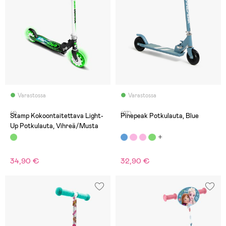
Varastossa
Varastossa
(1)
(27)
Stamp Kokoontaitettava Light-
Pinepeak Potkulauta, Blue
Up Potkulauta, Vihreä/Musta
34,90 €
32,90 €