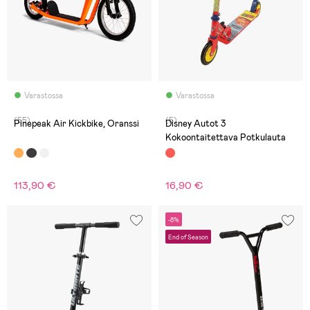
Varastossa
Varastossa
(55)
(5)
Pinepeak Air Kickbike, Oranssi
Disney Autot 3
Kokoontaitettava Potkulauta
113,90 €
16,90 €
-8%
End of Season