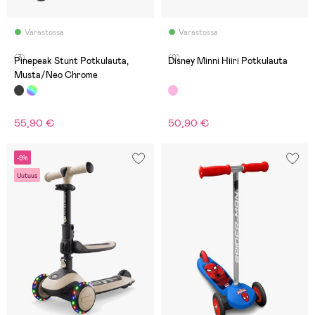
Varastossa
Varastossa
(3)
(0)
Pinepeak Stunt Potkulauta,
Disney Minni Hiiri Potkulauta
Musta/Neo Chrome
55,90 €
50,90 €
-9%
Uutuus