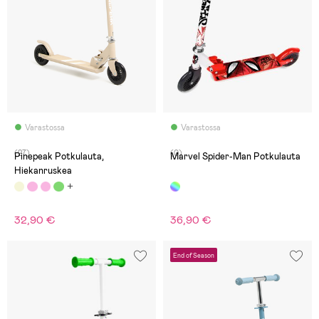
Varastossa
Varastossa
(27)
(0)
Pinepeak Potkulauta,
Marvel Spider-Man Potkulauta
Hiekanruskea
32,90 €
36,90 €
End of Season