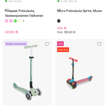
Varastossa
9 JÄLJELLÄ
(27)
(0)
Pinepeak Potkulauta,
Micro Potkulauta Sprite, Musta
Vaaleanpunainen/Valkoinen
104 €
49,90 €
Ovh: 126,90 €
Ilmaiset toimituskulut
-10%
Flash Sale