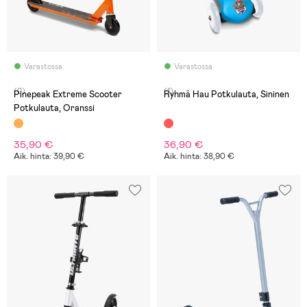
Varastossa
Varastossa
(0)
(1)
Pinepeak Extreme Scooter
Ryhmä Hau Potkulauta, Sininen
Potkulauta, Oranssi
35,90 €
36,90 €
Aik. hinta: 39,90 €
Aik. hinta: 38,90 €