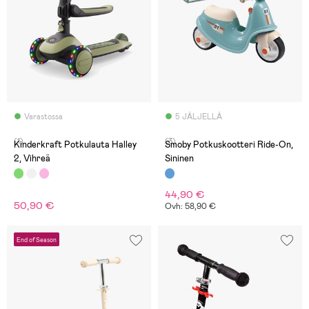
Varastossa
5 JÄLJELLÄ
(1)
(3)
Kinderkraft Potkulauta Halley
Smoby Potkuskootteri Ride-On,
2, Vihreä
Sininen
44,90 €
50,90 €
Ovh: 58,90 €
End of Season