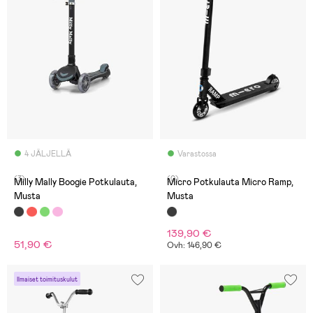
4 JÄLJELLÄ
Varastossa
(3)
(0)
Milly Mally Boogie Potkulauta,
Micro Potkulauta Micro Ramp,
Musta
Musta
139,90 €
51,90 €
Ovh: 146,90 €
Ilmaiset toimituskulut