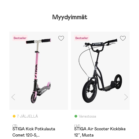
Myydyimmät
Bestseller
Bestseller
-
U
7 JÄLJELLÄ
Varastossa
(3)
(41)
(1
STIGA Kick Potkulauta
STIGA Air Scooter Kickbike
K
Comet 120-S,
12'', Musta
H