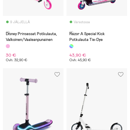
9 JÄLJELLÄ
Varastossa
(1)
(1)
Disney Prinsessat Potkulauta,
Razor A Special Kick
Valkoinen/Vaaleanpunainen
Potkulauta Tie-Dye
30 €
43,90 €
Ovh: 32,90 €
Ovh: 45,90 €