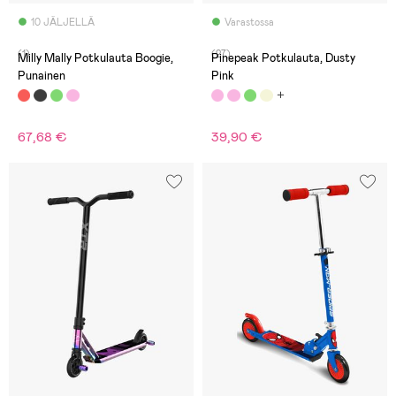
10 JÄLJELLÄ
Varastossa
(1)
(27)
Milly Mally Potkulauta Boogie,
Pinepeak Potkulauta, Dusty
Punainen
Pink
67,68 €
39,90 €