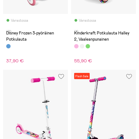
Varastossa
Varastossa
(0)
(1)
Disney Frozen 3-pyöräinen
Kinderkraft Potkulauta Halley
Potkulauta
2, Vaaleanpunainen
37,90 €
55,90 €
Flash Sale