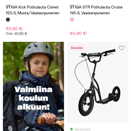
(3)
(1)
STIGA Kick Potkulauta Comet
STIGA STR Potkulauta Cruise
120-S, Musta/Vaaleanpunainen
145-S, Vaaleanpunainen
33,90 €
64,90 €
Ovh: 45,90 €
Bestseller
Varastossa