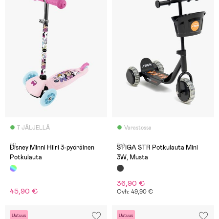
7 JÄLJELLÄ
Varastossa
(1)
(5)
Disney Minni Hiiri 3-pyöräinen
STIGA STR Potkulauta Mini
Potkulauta
3W, Musta
36,90 €
45,90 €
Ovh: 49,90 €
Uutuus
Uutuus