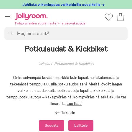
Hoppa
Juhlista viikonloppua valikoiduilla suosikeilla →
till
innehållet
Pohjoismaiden suurin lasten- ja vauvakauppa
Hae
Potkulaudat & Kickbiket
Urheilu
Potkulaudat & Kickbiket
Onko selvempää kevään merkkiä kuin lapset huristelemassa ja
tekemässä temppuja uusilla potkulaudoillaan? Meiltä löydät laajan
valikoiman laadukkaita potkulautoja lapsille, kickbikejä ja
temppupotkulautoja – kaksipyöräisinä, kolmipyöräisinä sekä akuilla tai
ilman. T
...
Lue lisää
Takaisin
Suodata
Lajittele