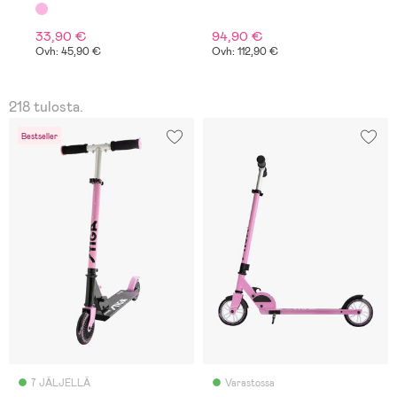
Musta/Vaaleanpunainen
33,90 €
94,90 €
5
Ovh: 45,90 €
Ovh: 112,90 €
218 tulosta.
Bestseller
7 JÄLJELLÄ
Varastossa