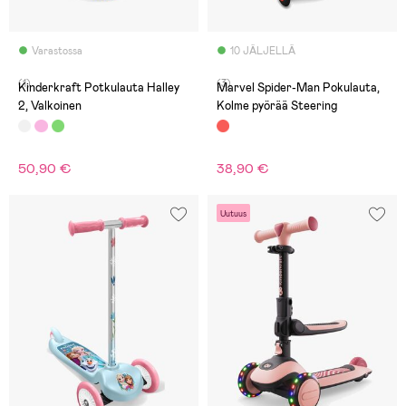
Varastossa
10 JÄLJELLÄ
(1)
(3)
Kinderkraft Potkulauta Halley
Marvel Spider-Man Pokulauta,
2, Valkoinen
Kolme pyörää Steering
50,90 €
38,90 €
Uutuus