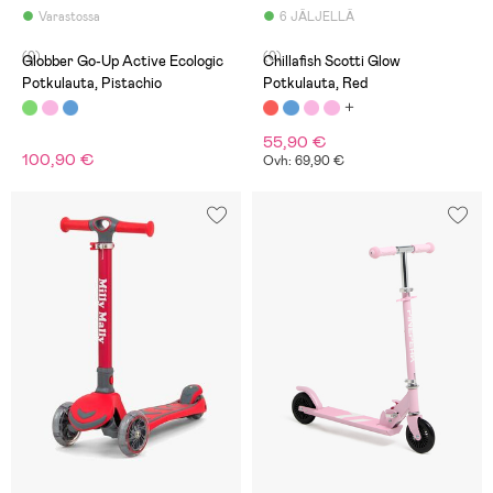
Varastossa
6 JÄLJELLÄ
(0)
(0)
Globber Go-Up Active Ecologic
Chillafish Scotti Glow
Potkulauta, Pistachio
Potkulauta, Red
55,90 €
100,90 €
Ovh: 69,90 €