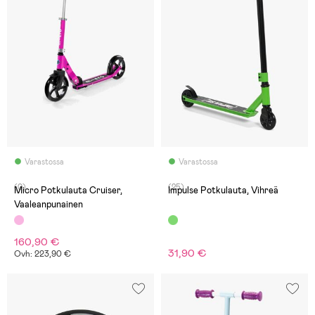
Varastossa
Varastossa
(0)
(25)
Micro Potkulauta Cruiser,
Impulse Potkulauta, Vihreä
Vaaleanpunainen
160,90 €
31,90 €
Ovh: 223,90 €