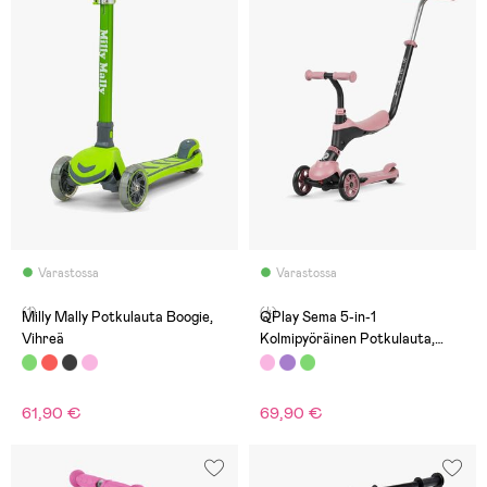
Varastossa
Varastossa
(1)
(4)
Milly Mally Potkulauta Boogie,
QPlay Sema 5-in-1
Vihreä
Kolmipyöräinen Potkulauta,
Vaaleanpunainen
61,90 €
69,90 €