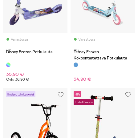
Varastossa
Varastossa
(0)
(0)
Disney Frozen Potkulauta
Disney Frozen
Kokoontaitettava Potkulauta
35,90 €
34,90 €
Ovh: 36,90 €
Ilmaiset toimituskulut
-11%
End of Season