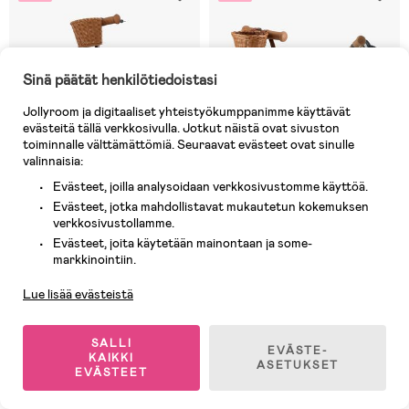
Sinä päätät henkilötiedoistasi
Jollyroom ja digitaaliset yhteistyökumppanimme käyttävät
evästeitä tällä verkkosivulla. Jotkut näistä ovat sivuston
toiminnalle välttämättömiä. Seuraavat evästeet ovat sinulle
valinnaisia:
Evästeet, joilla analysoidaan verkkosivustomme käyttöä.
Evästeet, jotka mahdollistavat mukautetun kokemuksen
verkkosivustollamme.
Evästeet, joita käytetään mainontaan ja some-
10 JÄLJELLÄ
8 JÄLJELLÄ
Asiakaspalvelu
markkinointiin.
(0)
(0)
Kinderkraft Kokoontaitettava
Kinderkraft Raket
Lue lisää evästeistä
3-pyöräinen Potkulauta, Beige
Kokoontaitettava 3-pyöräinen
Potkulauta, Beige
SALLI
EVÄSTE-
KAIKKI
80,90 €
75,90 €
ASETUKSET
EVÄSTEET