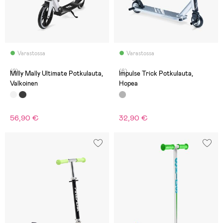
Varastossa
Varastossa
(0)
(6)
Milly Mally Ultimate Potkulauta,
Impulse Trick Potkulauta,
Valkoinen
Hopea
56,90 €
32,90 €