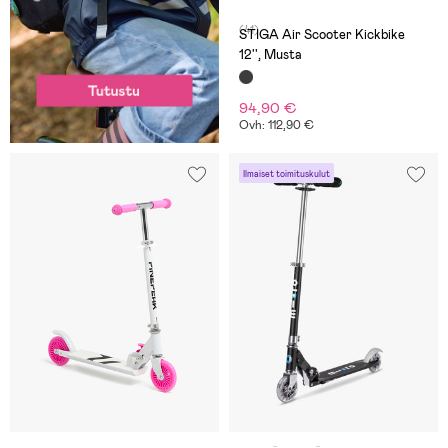
(41)
STIGA Air Scooter Kickbike
12'', Musta
94,90 €
Ovh: 112,90 €
Ilmaiset toimituskulut