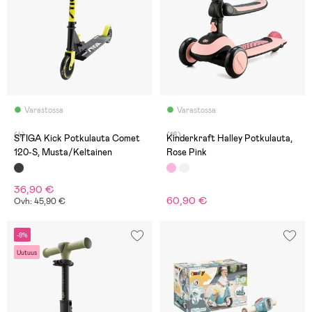
Varastossa
Varastossa
(4)
(16)
STIGA Kick Potkulauta Comet
Kinderkraft Halley Potkulauta,
120-S, Musta/Keltainen
Rose Pink
36,90 €
60,90 €
Ovh: 45,90 €
-9%
Uutuus