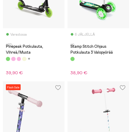
Varastossa
6 JÄLJELLÄ
(27)
(1)
Pinepeak Potkulauta,
Stamp Stitch Ohjaus
Vihreä/Musta
Potkulauta 3 Valopyörää
39,90 €
38,90 €
Flash Sale