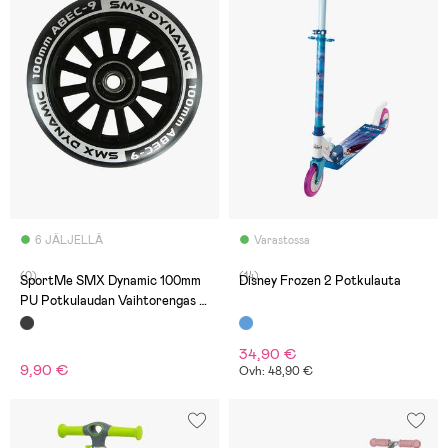
6 JÄLJELLÄ
Varastossa
(0)
(14)
SportMe SMX Dynamic 100mm
Disney Frozen 2 Potkulauta
PU Potkulaudan Vaihtorengas -
PP Core
34,90 €
9,90 €
Ovh: 48,90 €