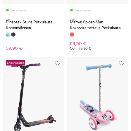
Varastossa
Varastossa
(3)
(13)
Pinepeak Stunt Potkulauta,
Marvel Spider-Man
Krominvärinen
Kokoontaitettava Potkulauta
29,90 €
59,90 €
Ovh: 49,90 €
End of Season