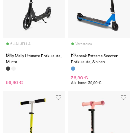
6 JÄLJELLÄ
Varastossa
(0)
(0)
Milly Mally Ultimate Potkulauta,
Pinepeak Extreme Scooter
Musta
Potkulauta, Sininen
36,90 €
56,90 €
Aik. hinta: 39,90 €