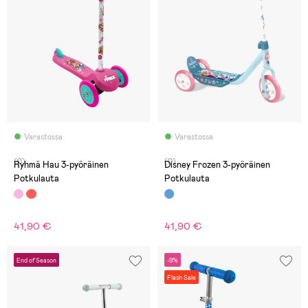
Varastossa
Varastossa
(0)
(0)
Ryhmä Hau 3-pyöräinen
Disney Frozen 3-pyöräinen
Potkulauta
Potkulauta
41,90 €
41,90 €
End of Season
-9%
Flash Sale