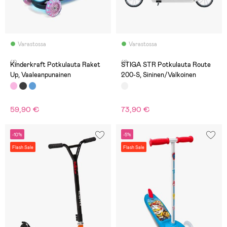
Varastossa
Varastossa
(1)
(1)
Kinderkraft Potkulauta Raket
STIGA STR Potkulauta Route
Up, Vaaleanpunainen
200-S, Sininen/Valkoinen
59,90 €
73,90 €
-10%
-5%
Flash Sale
Flash Sale