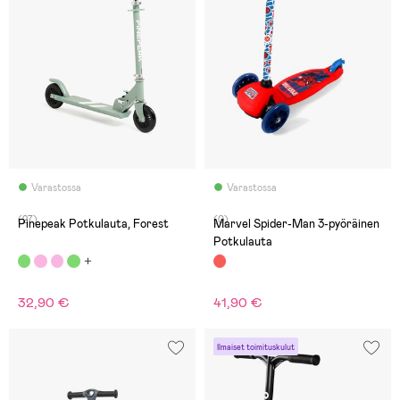
Varastossa
Varastossa
(27)
(0)
Pinepeak Potkulauta, Forest
Marvel Spider-Man 3-pyöräinen
Potkulauta
32,90 €
41,90 €
Ilmaiset toimituskulut