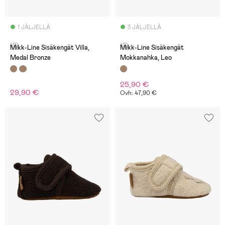
1 JÄLJELLÄ
3 JÄLJELLÄ
(0)
(0)
Mikk-Line Sisäkengät Villa,
Mikk-Line Sisäkengät
Medal Bronze
Mokkanahka, Leo
25,90 €
29,90 €
Ovh: 47,90 €