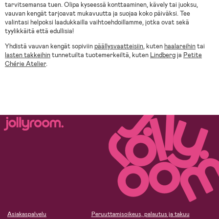
tarvitsemansa tuen. Olipa kyseessä konttaaminen, kävely tai juoksu,
vauvan kengät tarjoavat mukavuutta ja suojaa koko päiväksi. Tee
valintasi helpoksi laadukkailla vaihtoehdoillamme, jotka ovat sekä
tyylikkäitä että edullisia!
Yhdistä vauvan kengät sopiviin
päällysvaatteisiin
, kuten
haalareihin
tai
lasten takkeihin
tunnetuilta tuotemerkeiltä, kuten
Lindberg
ja
Petite
Chérie Atelier
.
Asiakaspalvelu
Peruuttamisoikeus, palautus ja takuu