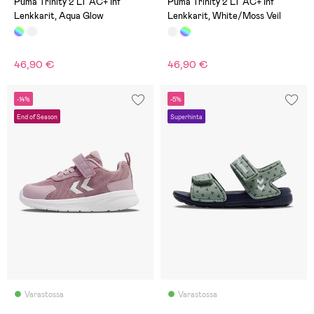
Puma Trinity 2 LT AC+ Inf
Puma Trinity 2 LT AC+ Inf
Lenkkarit, Aqua Glow
Lenkkarit, White/Moss Veil
46,90 €
46,90 €
-14%
-5%
End of Season
Superhinta
Varastossa
Varastossa