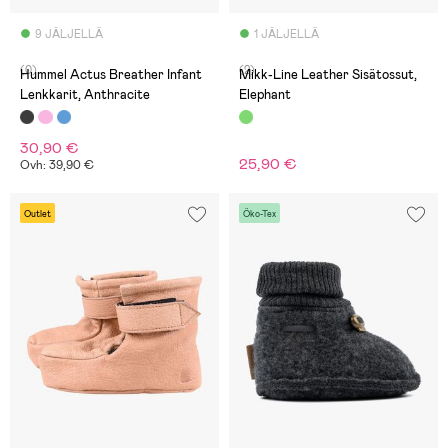
9 JÄLJELLÄ
1 JÄLJELLÄ
(0)
(2)
Hummel Actus Breather Infant
Mikk-Line Leather Sisätossut,
Lenkkarit, Anthracite
Elephant
30,90 €
25,90 €
Ovh: 39,90 €
Outlet
Öko-Tex