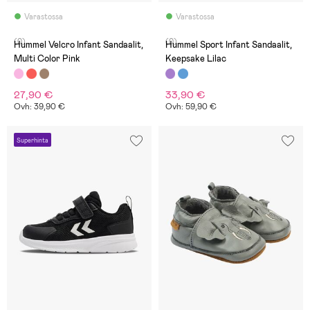
Varastossa
Varastossa
(0)
(0)
Hummel Velcro Infant Sandaalit,
Hummel Sport Infant Sandaalit,
Multi Color Pink
Keepsake Lilac
27,90 €
33,90 €
Ovh: 39,90 €
Ovh: 59,90 €
Superhinta