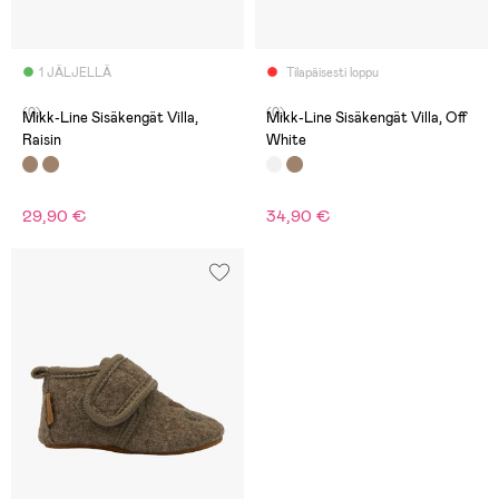
1 JÄLJELLÄ
Tilapäisesti loppu
(0)
(0)
Mikk-Line Sisäkengät Villa,
Mikk-Line Sisäkengät Villa, Off
Raisin
White
29,90 €
34,90 €