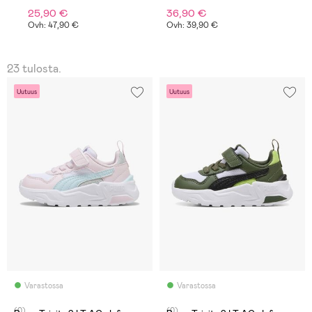
25,90 €
36,90 €
Ovh: 47,90 €
Ovh: 39,90 €
23 tulosta.
Uutuus
Uutuus
Varastossa
Varastossa
(0)
(0)