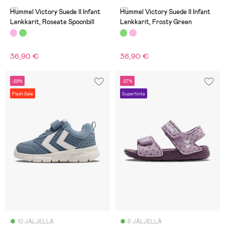
(0)
(0)
Hummel Victory Suede II Infant
Hummel Victory Suede II Infant
Lenkkarit, Roseate Spoonbill
Lenkkarit, Frosty Green
36,90 €
36,90 €
-29%
-27%
Flash Sale
Superhinta
10 JÄLJELLÄ
6 JÄLJELLÄ