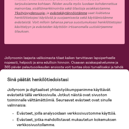
tarjouksiamme kohtaan. Niiden avulla myös luodaan kohdennettua
mainontaa, sisältömarkkinointia sekä tilastoja asiakkaistamme.
Yksityisyydensuoja-
ja
evästekäytännöistämme
saat lisätietoa
henkilötietojesi käytöstä ja suojaamisesta sekä käyttämistämme
evästeistä. Voit milloin tahansa perua suostumuksesi henkilötietojesi
käsittelyyn ja evästeiden käyttöön irtisanomalla uutiskirjeemme
tilauksen.
Jollyroomin laajasta valikoimasta tilaat kaiken tarvittavan lapsiperheelle
nopeasti, helposti ja aina edullisin hinnoin. Osaavan asiakaspalvelumme ja
365 päivän palautusoikeuden ansiosta voit tuntea olosi turvalliseksi ja tehdä
ostoksia hyvillä mielin. Jollyroomilta saat lastenvaunut, turvaistuimet,
vaatteet vauvoille ja lapsille, inspiroivia sisustustuotteita lastenhuoneeseen,
Sinä päätät henkilötiedoistasi
lastentarvikkeita sekä paljon muuta. Meiltä löydät lukuisia tunnettuja
tuotemerkkejä, kuten Britax, Maxi-Cosi, Baby Jogger, BabyBjörn, Didriksons,
Jollyroom ja digitaaliset yhteistyökumppanimme käyttävät
KidKraft, Ergobaby, Philips Avent, Neonate, Cybex, LEGO ja monia muita!
evästeitä tällä verkkosivulla. Jotkut näistä ovat sivuston
Tervetuloa shoppailemaan Pohjoismaiden suurimpaan lastentarvikkeiden
verkkokauppaan!
toiminnalle välttämättömiä. Seuraavat evästeet ovat sinulle
valinnaisia:
Evästeet, joilla analysoidaan verkkosivustomme käyttöä.
Evästeet, jotka mahdollistavat mukautetun kokemuksen
verkkosivustollamme.