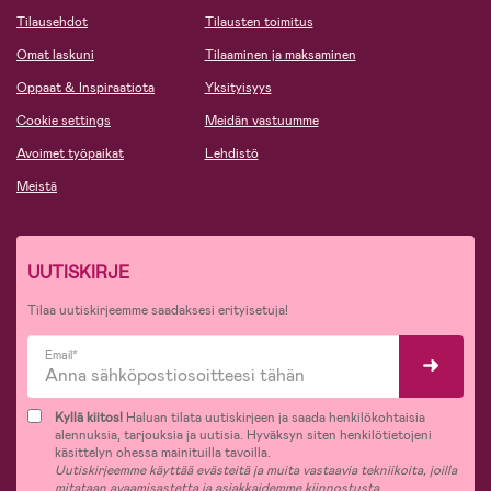
Tilausehdot
Tilausten toimitus
Omat laskuni
Tilaaminen ja maksaminen
Oppaat & Inspiraatiota
Yksityisyys
Cookie settings
Meidän vastuumme
Avoimet työpaikat
Lehdistö
Meistä
UUTISKIRJE
Tilaa uutiskirjeemme saadaksesi erityisetuja!
Email*
Kyllä kiitos!
Haluan tilata uutiskirjeen ja saada henkilökohtaisia
alennuksia, tarjouksia ja uutisia. Hyväksyn siten henkilötietojeni
käsittelyn ohessa mainituilla tavoilla.
Uutiskirjeemme käyttää evästeitä ja muita vastaavia tekniikoita, joilla
mitataan avaamisastetta ja asiakkaidemme kiinnostusta