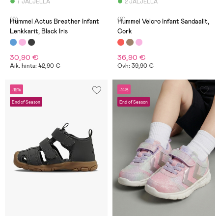
7 JÄLJELLÄ
2 JÄLJELLÄ
(0)
(0)
Hummel Actus Breather Infant
Hummel Velcro Infant Sandaalit,
Lenkkarit, Black Iris
Cork
30,90 €
36,90 €
Aik. hinta: 42,90 €
Ovh: 39,90 €
-15%
-14%
End of Season
End of Season