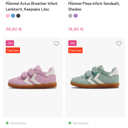
(0)
(0)
Hummel Actus Breather Infant
Hummel Playa Infant Sandaalit,
Lenkkarit, Keepsake Lilac
Shadow
36,90 €
18,90 €
-33%
-33%
Flash Sale
Flash Sale
Varastossa
Varastossa