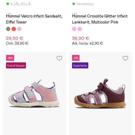
8 JÄLJELLÄ
Varastossa
(0)
(0)
Hummel Velcro Infant Sandaalit,
Hummel Crosslite Glitter Infant
Eiffel Tower
Lenkkarit, Multicolor Pink
29,50 €
36,90 €
Ovh: 39,90 €
Aik. hinta: 42,90 €
-18%
-11%
End of Season
Superhinta