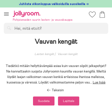
Hoppa
Juhlista viikonloppua valikoiduilla suosikeilla →
till
innehållet
Pohjoismaiden suurin lasten- ja vauvakauppa
Hae
Vauvan kengät
Lasten kengät
Vauvan kengät
Tiedätkö mitään hellyttävämpää asiaa kuin vauvan söpöt jalkapohjat?
Ne kannattaakin suojata Jollyroomin kauniilla vauvan kengillä. Meiltä
löydät laajan valikoiman vauvan kenkiä erilaisissa ihanissa malleissa,
kuoseissa ja väreissä. Löydät valikoimastamme paljon vau
...
Lue lisää
Takaisin
Suodata
Lajittele