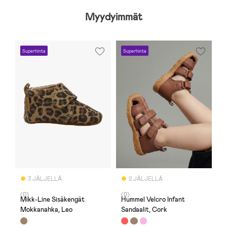
Myydyimmät
Superhinta
Superhinta
3 JÄLJELLÄ
2 JÄLJELLÄ
(0)
(0)
Mikk-Line Sisäkengät
Hummel Velcro Infant
Mokkanahka, Leo
Sandaalit, Cork