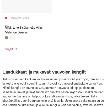
Tilapäisesti loppu
(0)
Mikk-Line Sisäkengät Villa,
Melange Denver
34,90 €
Laadukkaat ja mukavat vauvojen kengät
Tutustu vauvan kenkien valikoimaamme, joissa yhdistyvät tyyli, mukavuus
ja kestävyys edulliseen hintaan – täydelliset lapsesi ensiaskeleita varten.
Nämä kengät on suunniteltu tukemaan kasvavia jalkoja ja olemaan
samalla mukavat ja käytännölliset päivittäisessä käytössä. Lisäksi meidän
vauvankenkämme on helppo pukea jalkaan ja riisua, mikä tekee niistä
käytännölliset sekä vanhemmille että lapsille. Jokaisesta askeleesta tulee
osa heidän seikkailuaan, ja oikeilla kengillä voit olla varma, että he saavat