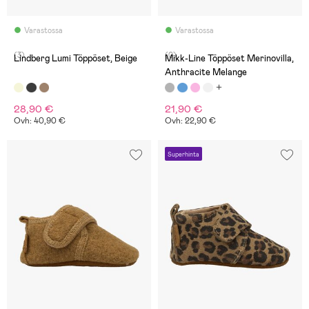
Varastossa
Varastossa
(3)
(0)
Lindberg Lumi Töppöset, Beige
Mikk-Line Töppöset Merinovilla,
Anthracite Melange
28,90 €
21,90 €
Ovh: 40,90 €
Ovh: 22,90 €
Superhinta