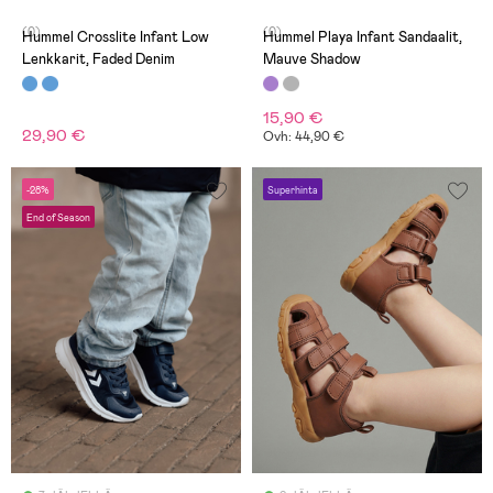
(0)
(0)
Hummel Crosslite Infant Low
Hummel Playa Infant Sandaalit,
Lenkkarit, Faded Denim
Mauve Shadow
15,90 €
29,90 €
Ovh: 44,90 €
-28%
Superhinta
End of Season