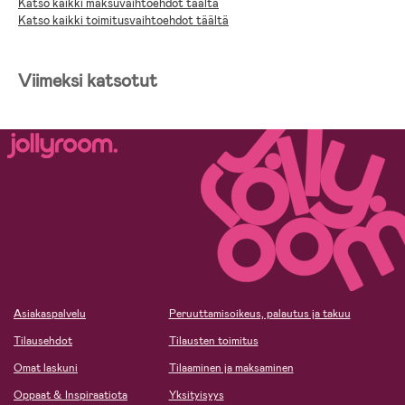
Katso kaikki maksuvaihtoehdot täältä
Katso kaikki toimitusvaihtoehdot täältä
Viimeksi katsotut
Asiakaspalvelu
Peruuttamisoikeus, palautus ja takuu
Tilausehdot
Tilausten toimitus
Omat laskuni
Tilaaminen ja maksaminen
Oppaat & Inspiraatiota
Yksityisyys