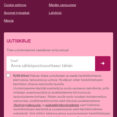
Cookie settings
Meidän vastuumme
Avoimet työpaikat
Lehdistö
Meistä
UUTISKIRJE
Tilaa uutiskirjeemme saadaksesi erityisetuja!
Email*
Kyllä kiitos!
Haluan tilata uutiskirjeen ja saada henkilökohtaisia
alennuksia, tarjouksia ja uutisia. Hyväksyn siten henkilötietojeni
käsittelyn ohessa mainituilla tavoilla.
Uutiskirjeemme käyttää evästeitä ja muita vastaavia tekniikoita, joilla
mitataan avaamisastetta ja asiakkaidemme kiinnostusta
tarjouksiamme kohtaan. Niiden avulla myös luodaan kohdennettua
mainontaa, sisältömarkkinointia sekä tilastoja asiakkaistamme.
Yksityisyydensuoja-
ja
evästekäytännöistämme
saat lisätietoa
henkilötietojesi käytöstä ja suojaamisesta sekä käyttämistämme
evästeistä. Voit milloin tahansa perua suostumuksesi henkilötietojesi