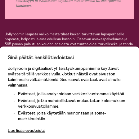
käsittelyyn ja evästeiden käyttöön irtisanomalla uutiskirjeemme
tilauksen.
Jollyroomin laajasta valikoimasta tilaat kaiken tarvittavan lapsiperheelle
nopeasti, helposti ja aina edullisin hinnoin. Osaavan asiakaspalvelumme ja
365 päivän palautusoikeuden ansiosta voit tuntea olosi turvalliseksi ja tehdä
ostoksia hyvillä mielin. Jollyroomilta saat lastenvaunut, turvaistuimet,
vaatteet vauvoille ja lapsille, inspiroivia sisustustuotteita lastenhuoneeseen,
Sinä päätät henkilötiedoistasi
lastentarvikkeita sekä paljon muuta. Meiltä löydät lukuisia tunnettuja
tuotemerkkejä, kuten Britax, Maxi-Cosi, Baby Jogger, BabyBjörn, Didriksons,
Jollyroom ja digitaaliset yhteistyökumppanimme käyttävät
KidKraft, Ergobaby, Philips Avent, Neonate, Cybex, LEGO ja monia muita!
evästeitä tällä verkkosivulla. Jotkut näistä ovat sivuston
Tervetuloa shoppailemaan Pohjoismaiden suurimpaan lastentarvikkeiden
verkkokauppaan!
toiminnalle välttämättömiä. Seuraavat evästeet ovat sinulle
valinnaisia:
Evästeet, joilla analysoidaan verkkosivustomme käyttöä.
Evästeet, jotka mahdollistavat mukautetun kokemuksen
verkkosivustollamme.
Evästeet, joita käytetään mainontaan ja some-
Asiakaspalvelu
markkinointiin.
Lue lisää evästeistä