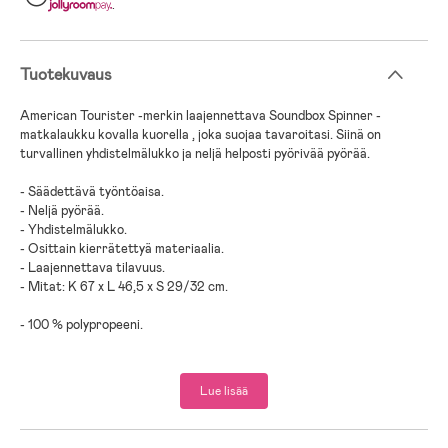
.
Tuotekuvaus
American Tourister -merkin laajennettava Soundbox Spinner -
matkalaukku kovalla kuorella , joka suojaa tavaroitasi. Siinä on
turvallinen yhdistelmälukko ja neljä helposti pyörivää pyörää.
- Säädettävä työntöaisa.
- Neljä pyörää.
- Yhdistelmälukko.
- Osittain kierrätettyä materiaalia.
- Laajennettava tilavuus.
- Mitat: K 67 x L 46,5 x S 29/32 cm.
- 100 % polypropeeni.
Lue lisää