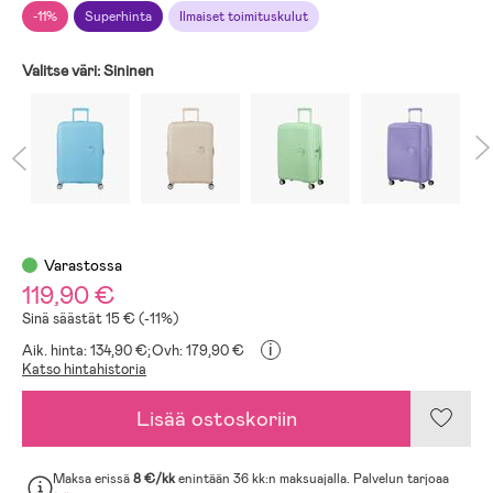
-11%
Superhinta
Ilmaiset toimituskulut
Valitse väri:
Sininen
Varastossa
119,90 €
Sinä säästät 15 € (-11%)
i
Aik. hinta: 134,90 €;
Ovh: 179,90 €
Katso hintahistoria
Lisää ostoskoriin
Maksa erissä
8 €/kk
enintään 36 kk:n maksuajalla. Palvelun tarjoaa