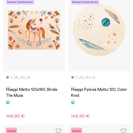
Ilmaiset toimituskulut
Ilmaiset toimituskulut
3 JÄLJELLÄ
3 JÄLJELLÄ
(0)
(0)
Hueppi Matto 120x160, Birdie
Hueppi Pyöreä Matto 120, Color
The Muse
Knot
149,90 €
149,90 €
Uutuus
Uutuus