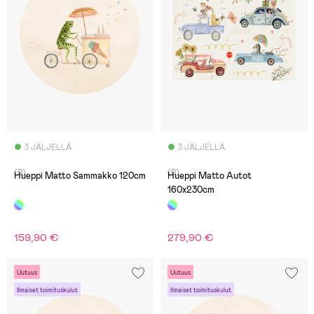
3 JÄLJELLÄ
3 JÄLJELLÄ
(0)
(0)
Hueppi Matto Sammakko 120cm
Hueppi Matto Autot
160x230cm
159,90 €
279,90 €
Uutuus
Uutuus
Ilmaiset toimituskulut
Ilmaiset toimituskulut