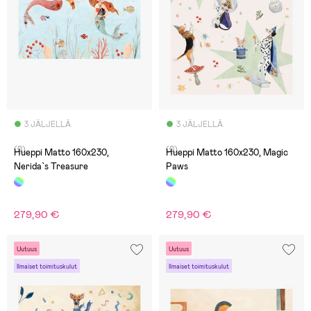
3 JÄLJELLÄ
3 JÄLJELLÄ
(0)
(0)
Hueppi Matto 160x230,
Hueppi Matto 160x230, Magic
Nerida`s Treasure
Paws
279,90 €
279,90 €
Uutuus
Uutuus
Ilmaiset toimituskulut
Ilmaiset toimituskulut