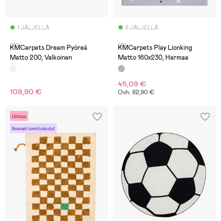
1 JÄLJELLÄ
8 JÄLJELLÄ
(0)
(0)
KMCarpets Dream Pyöreä
KMCarpets Play Lionking
Matto 200, Valkoinen
Matto 160x230, Harmaa
45,09 €
109,90 €
Ovh: 82,90 €
Uutuus
Ilmaiset toimituskulut