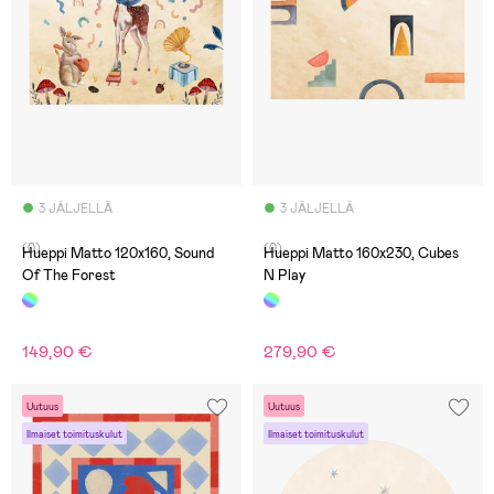
3 JÄLJELLÄ
3 JÄLJELLÄ
(0)
(0)
Hueppi Matto 120x160, Sound
Hueppi Matto 160x230, Cubes
Of The Forest
N Play
149,90 €
279,90 €
Uutuus
Uutuus
Ilmaiset toimituskulut
Ilmaiset toimituskulut