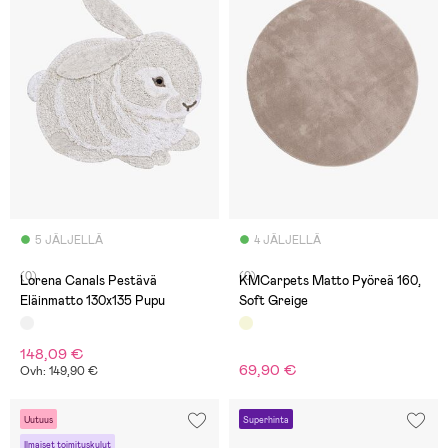
5 JÄLJELLÄ
4 JÄLJELLÄ
(0)
(0)
Lorena Canals Pestävä
KMCarpets Matto Pyöreä 160,
Eläinmatto 130x135 Pupu
Soft Greige
148,09 €
69,90 €
Ovh: 149,90 €
Uutuus
Superhinta
Ilmaiset toimituskulut