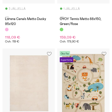
3 JÄLJELLÄ
1 JÄLJELLÄ
(0)
(0)
Lorena Canals Matto Ducky
OYOY Tennis Matto 88x150,
95x120
Green/Rose
118,09 €
159,09 €
Ovh: 119 €
Ovh: 179,90 €
Öko-Tex
Superhinta