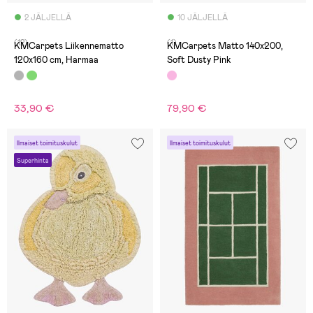
2 JÄLJELLÄ
10 JÄLJELLÄ
(12)
(1)
KMCarpets Liikennematto
KMCarpets Matto 140x200,
120x160 cm, Harmaa
Soft Dusty Pink
33,90 €
79,90 €
Ilmaiset toimituskulut
Ilmaiset toimituskulut
Superhinta