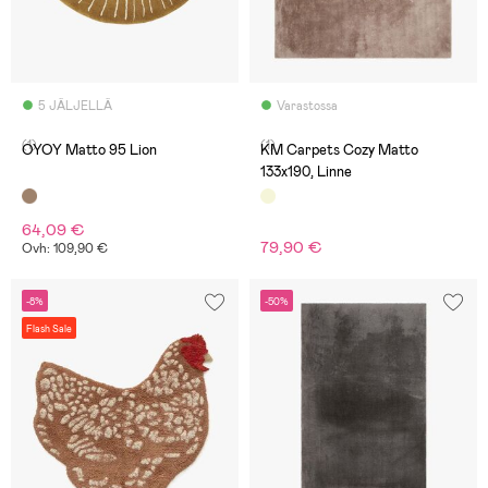
5 JÄLJELLÄ
Varastossa
(1)
(1)
OYOY Matto 95 Lion
KM Carpets Cozy Matto
133x190, Linne
64,09 €
79,90 €
Ovh: 109,90 €
-8%
-50%
Flash Sale