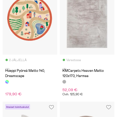
2 JÄLJELLÄ
Varastossa
(0)
(3)
Hueppi Pyöreä Matto 140,
KMCarpets Heaven Matto
Dreamscape
120x170, Harmaa
52,09 €
179,90 €
Ovh: 125,90 €
Ilmaiset toimituskulut