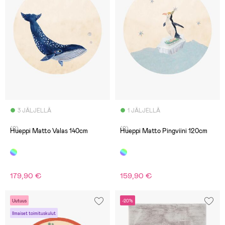
3 JÄLJELLÄ
1 JÄLJELLÄ
(0)
(0)
Hueppi Matto Valas 140cm
Hueppi Matto Pingviini 120cm
179,90 €
159,90 €
Uutuus
-20%
Ilmaiset toimituskulut