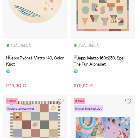
1 JÄLJELLÄ
3 JÄLJELLÄ
(0)
(0)
Hueppi Pyöreä Matto 140, Color
Hueppi Matto 160x230, Spell
Knot
The Fun Alphabet
279,90 €
279,90 €
Uutuus
Uutuus
Ilmaiset toimituskulut
Ilmaiset toimituskulut