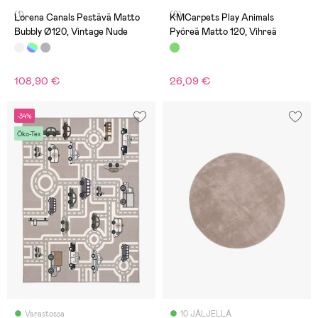
(1)
(0)
Lorena Canals Pestävä Matto
KMCarpets Play Animals
Bubbly Ø120, Vintage Nude
Pyöreä Matto 120, Vihreä
108,90 €
26,09 €
-34%
Öko-Tex
Varastossa
10 JÄLJELLÄ