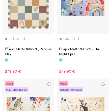
2 JÄLJELLÄ
3 JÄLJELLÄ
(0)
(0)
Hueppi Matto 160x230, Patch &
Hueppi Matto 160x230, The
Play
Night Spell
279,90 €
279,90 €
Uutuus
Uutuus
Ilmaiset toimituskulut
Ilmaiset toimituskulut