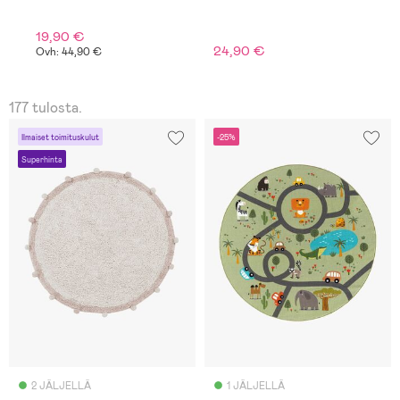
19,90 €
24,90 €
6
Ovh: 44,90 €
177 tulosta.
Ilmaiset toimituskulut
-25%
Superhinta
2 JÄLJELLÄ
1 JÄLJELLÄ