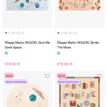
3 JÄLJELLÄ
3 JÄLJELLÄ
(0)
(0)
Hueppi Matto 160x230, Give Me
Hueppi Matto 160x230, Birdie
Some Space
The Muse
279,90 €
279,90 €
Uutuus
Uutuus
Ilmaiset toimituskulut
Ilmaiset toimituskulut