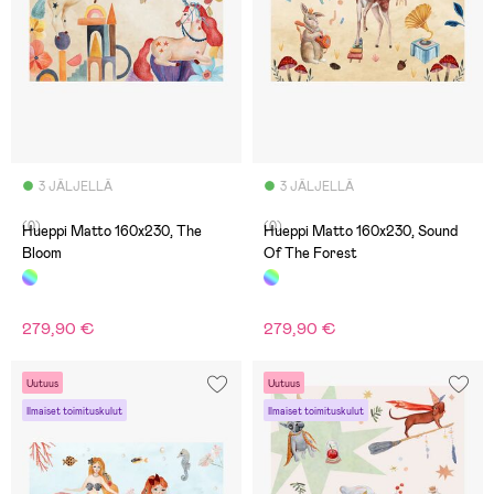
3 JÄLJELLÄ
3 JÄLJELLÄ
(0)
(0)
Hueppi Matto 160x230, The
Hueppi Matto 160x230, Sound
Bloom
Of The Forest
279,90 €
279,90 €
Uutuus
Uutuus
Ilmaiset toimituskulut
Ilmaiset toimituskulut