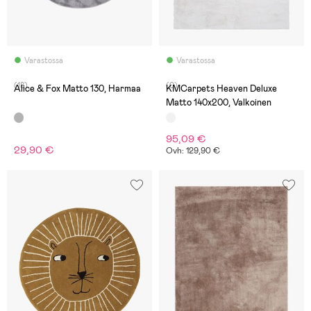
Varastossa
Varastossa
(18)
(0)
Alice & Fox Matto 130, Harmaa
KMCarpets Heaven Deluxe
Matto 140x200, Valkoinen
95,09 €
29,90 €
Ovh: 129,90 €