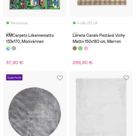
Varastossa
4 JÄLJELLÄ
(28)
(0)
KMCarpets Liikennematto
Lorena Canals Pestävä Vichy
133x170, Monivärinen
Matto 150x180 cm, Marron
37,90 €
299,90 €
Superhinta