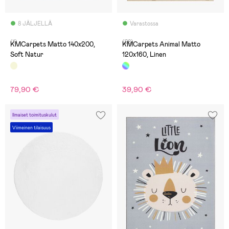
8 JÄLJELLÄ
Varastossa
(1)
(28)
KMCarpets Matto 140x200,
KMCarpets Animal Matto
Soft Natur
120x160, Linen
79,90 €
39,90 €
Ilmaiset toimituskulut
Viimeinen tilaisuus