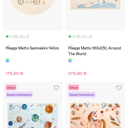
3 JÄLJELLÄ
3 JÄLJELLÄ
(0)
(0)
Hueppi Matto Sammakko 140cm
Hueppi Matto 160x230, Around
The World
179,90 €
279,90 €
Uutuus
Uutuus
Ilmaiset toimituskulut
Ilmaiset toimituskulut