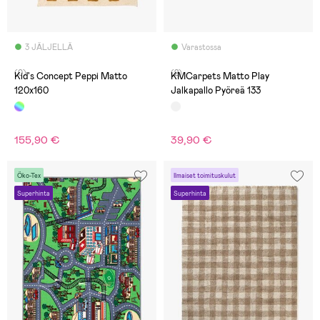
3 JÄLJELLÄ
Varastossa
(0)
(2)
Kid's Concept Peppi Matto
KMCarpets Matto Play
120x160
Jalkapallo Pyöreä 133
155,90 €
39,90 €
Öko-Tex
Ilmaiset toimituskulut
Superhinta
Superhinta