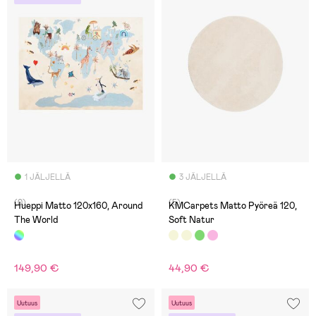
1 JÄLJELLÄ
3 JÄLJELLÄ
(0)
(5)
Hueppi Matto 120x160, Around
KMCarpets Matto Pyöreä 120,
The World
Soft Natur
149,90 €
44,90 €
Uutuus
Uutuus