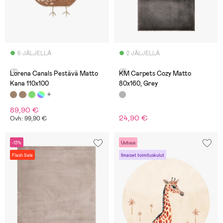
6 JÄLJELLÄ
2 JÄLJELLÄ
(2)
(2)
Lorena Canals Pestävä Matto
KM Carpets Cozy Matto
Kana 110x100
80x160, Grey
89,90 €
24,90 €
Ovh: 99,90 €
-13%
Uutuus
Flash Sale
Ilmaiset toimituskulut