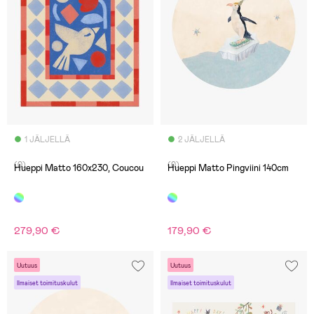
1 JÄLJELLÄ
2 JÄLJELLÄ
(0)
(0)
Hueppi Matto 160x230, Coucou
Hueppi Matto Pingviini 140cm
279,90 €
179,90 €
Uutuus
Uutuus
Ilmaiset toimituskulut
Ilmaiset toimituskulut