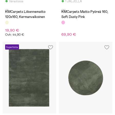
Varastossa
1 JÄLJELLÄ
(1)
(0)
KMCarpets Liikennematto
KMCarpets Matto Pyöreä 160,
120x160, Kermanvalkoinen
Soft Dusty Pink
19,90 €
69,90 €
Ovh: 44,90 €
Superhinta