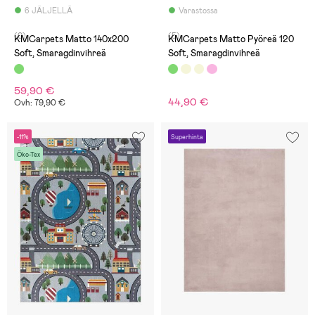
6 JÄLJELLÄ
Varastossa
(0)
(5)
KMCarpets Matto 140x200
KMCarpets Matto Pyöreä 120
Soft, Smaragdinvihreä
Soft, Smaragdinvihreä
59,90 €
44,90 €
Ovh: 79,90 €
-11%
Superhinta
Öko-Tex