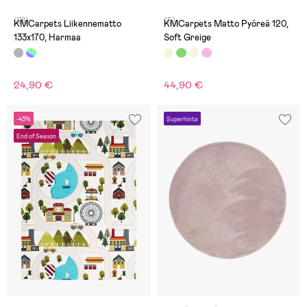
(28)
(5)
KMCarpets Liikennematto
KMCarpets Matto Pyöreä 120,
133x170, Harmaa
Soft Greige
24,90 €
44,90 €
-43%
Superhinta
End of Season