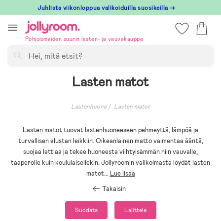
Hoppa
Juhlista viikonloppua valikoiduilla suosikeilla →
till
innehållet
Pohjoismaiden suurin lasten- ja vauvakauppa
Hae
Lasten matot
Lastenhuone
Lasten matot
Lasten matot tuovat lastenhuoneeseen pehmeyttä, lämpöä ja
turvallisen alustan leikkiin. Oikeanlainen matto vaimentaa ääntä,
suojaa lattiaa ja tekee huoneesta viihtyisämmän niin vauvalle,
taaperolle kuin koululaisellekin. Jollyroomin valikoimasta löydät lasten
matot
...
Lue lisää
Takaisin
Suodata
Lajittele