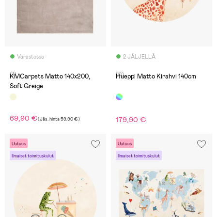
Varastossa
2 JÄLJELLÄ
(1)
(0)
KMCarpets Matto 140x200,
Hueppi Matto Kirahvi 140cm
Soft Greige
69,90 €
179,90 €
(
Jäs. hinta
59,90 €
)
Uutuus
Uutuus
Ilmaiset toimituskulut
Ilmaiset toimituskulut