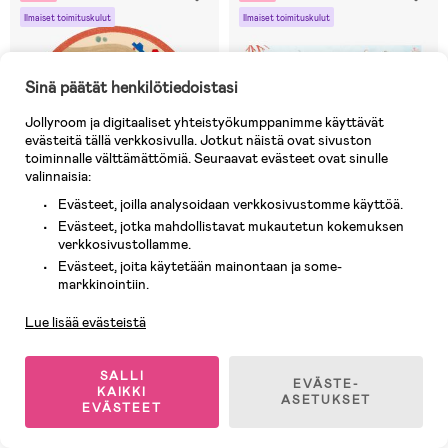
Ilmaiset toimituskulut
Ilmaiset toimituskulut
Sinä päätät henkilötiedoistasi
Jollyroom ja digitaaliset yhteistyökumppanimme käyttävät
evästeitä tällä verkkosivulla. Jotkut näistä ovat sivuston
toiminnalle välttämättömiä. Seuraavat evästeet ovat sinulle
valinnaisia:
Evästeet, joilla analysoidaan verkkosivustomme käyttöä.
Evästeet, jotka mahdollistavat mukautetun kokemuksen
verkkosivustollamme.
Evästeet, joita käytetään mainontaan ja some-
1 JÄLJELLÄ
3 JÄLJELLÄ
Asiakaspalvelu
markkinointiin.
(0)
(0)
Hueppi Pyöreä Matto 120,
Hueppi Matto 120x160, Nerida`s
Lue lisää evästeistä
Dreamscape
Treasure
SALLI
EVÄSTE-
KAIKKI
159,90 €
149,90 €
ASETUKSET
EVÄSTEET