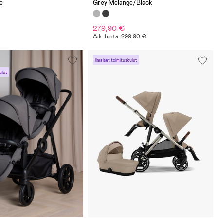
e
Grey Melange/Black
279,90 €
Aik. hinta: 299,90 €
Ilmaiset toimituskulut
ulut