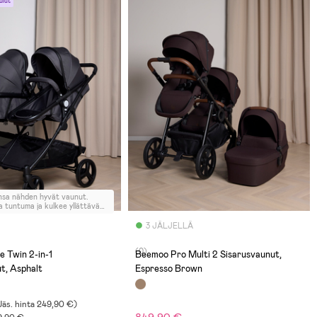
ulut
nsa nähden hyvät vaunut.
 tuntuma ja kulkee yllättävän
myös epätasaisessa maastossa.
aisesti kuitenkin tasaisen tien
3 JÄLJELLÄ
 Istuin näytti tosi kapealta,
2,5v mahtui istumaan
(0)
ti ulkovaatteissakin.
 Twin 2-in-1
Beemoo Pro Multi 2 Sisarusvaunut,
ltavuudesta plussaa,
t, Asphalt
Espresso Brown
äiset rattaat.
Jäs. hinta
249,90 €
)