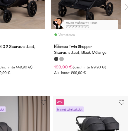
Aivan mahtavat kiitos
????????????????
Varastossa
(72)
0 2 Sisarusrattaat,
Beemoo Twin Shopper
Sisarusrattaat, Black Mélange
199,90 €
Jäs. hinta
449,90 €
)
(
Jäs. hinta
179,90 €
)
99,90 €
Aik. hinta: 299,90 €
-13%
ulut
Ilmaiset toimituskulut