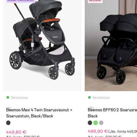
Ilmaiset toimituskulut
Bestseller
Varastossa
Varastossa
(2)
(15)
Beemoo Maxi 4 Twin Sisarusvaunut +
Beemoo BFF60 2 Sisarusrat
Sisarusistuin, Black/Black
Black
499,90 €
449,80 €
(
Jäs. hinta
449,9