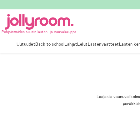
Hoppa
till
innehållet
Pohjoismaiden suurin lasten- ja vauvakauppa
Uutuudet
Back to school
Lahjat
Lelut
Lastenvaatteet
Lasten ke
Laajasta vaunuvalikoima
peräkkäin