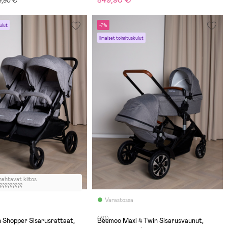
849,90 €
99,90 €
ulut
-7%
Ilmaiset toimituskulut
mahtavat kiitos
?????????
Varastossa
(30)
 Shopper Sisarusrattaat,
Beemoo Maxi 4 Twin Sisarusvaunut,