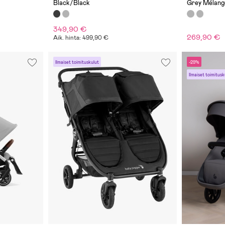
Black/Black
Grey Mélang
349,90 €
269,90 €
Aik. hinta: 499,90 €
Ilmaiset toimituskulut
-29%
Ilmaiset toimitusk