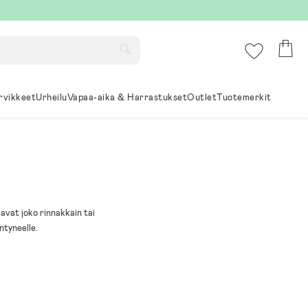
rvikkeet
Urheilu
Vapaa-aika & Harrastukset
Outlet
Tuotemerkit
avat joko rinnakkain tai
ntyneelle.