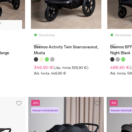
s
Varastossa
Varastossa
(20)
(15)
Beemoo Activity Twin Sisarusvaunut,
Beemoo BFF6
lange
Musta
Night Black
349,90 €
499,90 €
(
Jäs. hinta
329,90 €
)
(
Aik. hinta: 449,90 €
Aik. hinta: 5
-22%
-18%
Ilmaiset toimituskulut
Ilmaiset toimitusk