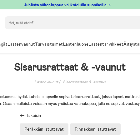
Juhlista viikonloppua valikoiduilla suosikeilla →
Hae
ngät
Lastenvaunut
Turvaistuimet
Lastenhuone
Lastentarvikkeet
Äitiysta
Sisarusrattaat & -vaunut
Lastenvaunut
Sisarusrattaat & -vaunut
stamme löydät kahdelle lapselle sopivat sisarusrattaat, joissa lapset matkust
. Osaan malleista voidaan myös yhdistää vaunukoppa, jolla ne sopivat vastasy
Takaisin
Peräkkäin istuttavat
Rinnakkain istuttavat