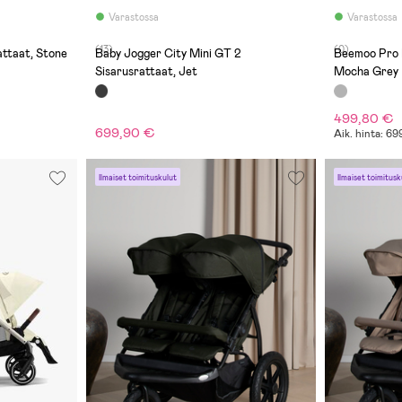
Varastossa
Varastossa
(13)
(0)
attaat, Stone
Baby Jogger City Mini GT 2
Beemoo Pro M
Sisarusrattaat, Jet
Mocha Grey
499,80 €
699,90 €
Aik. hinta: 6
Ilmaiset toimituskulut
Ilmaiset toimitusk