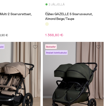
2 JÄLJELLÄ
(0)
ulti 2 Sisarusrattaat,
Cybex GAZELLE S Sisarusvaunut,
Almond Beige/Taupe
1 368,80 €
99,90 €
ulut
Bestseller
Ilmaiset toimituskulut