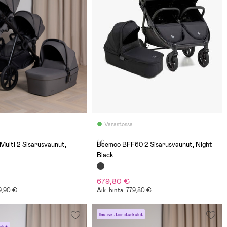
Varastossa
(3)
ulti 2 Sisarusvaunut,
Beemoo BFF60 2 Sisarusvaunut, Night
Black
679,80 €
49,90 €
Aik. hinta: 779,80 €
Ilmaiset toimituskulut