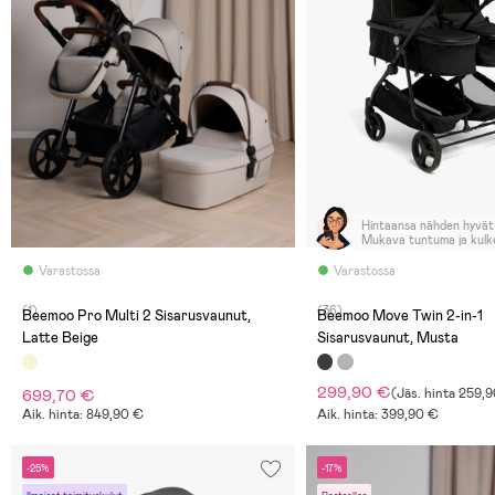
Hintaansa nähden hyvät
Mukava tuntuma ja kulke
hyvin myös epätasaisess
Ensisijaisesti kuitenkin t
Varastossa
Varastossa
vaunut. Istuin näytti tos
mutta 2,5v mahtui istu
(1)
(36)
mukavasti ulkovaatteiss
Beemoo Pro Multi 2 Sisarusvaunut,
Beemoo Move Twin 2-in-1
Muunneltavuudesta plus
Latte Beige
Sisarusvaunut, Musta
pitkäikäiset rattaat.
299,90 €
699,70 €
(
Jäs. hinta
259,9
Aik. hinta: 849,90 €
Aik. hinta: 399,90 €
-25%
-17%