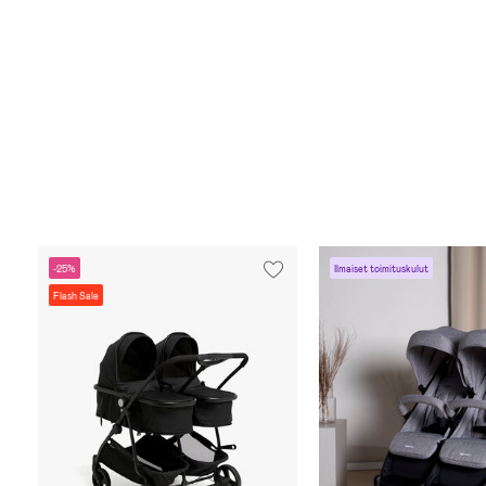
-25%
Ilmaiset toimituskulut
Flash Sale