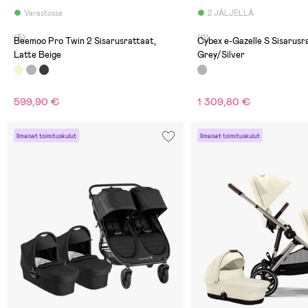
Varastossa
2 JÄLJELLÄ
(5)
(0)
Beemoo Pro Twin 2 Sisarusrattaat,
Cybex e-Gazelle S Sisarusr
Latte Beige
Grey/Silver
599,90 €
1 309,80 €
Ilmaiset toimituskulut
Ilmaiset toimituskulut