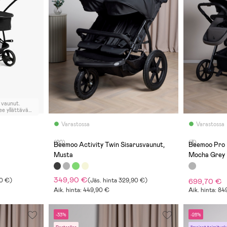
 vaunut.
e yllättävän
a maastossa.
asaisen tien
Varastossa
Varastossa
i kapealta,
maan
(20)
(3)
akin.
Beemoo Activity Twin Sisarusvaunut,
Beemoo Pro M
saa,
Musta
Mocha Grey
349,90 €
0 €
)
(
Jäs. hinta
329,90 €
)
699,70 €
Aik. hinta: 449,90 €
Aik. hinta: 8
-33%
-28%