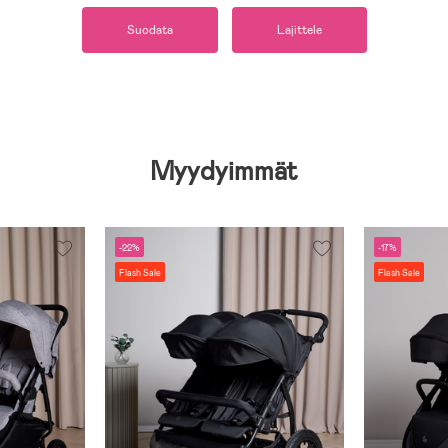
Suodata
Lajittele
Myydyimmät
-22%
-17%
Flash Sale
Flash Sale