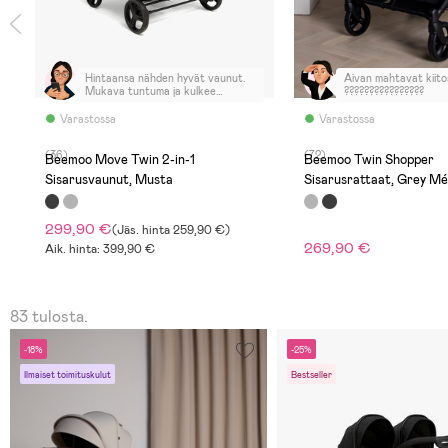
Hintaansa nähden hyvät vaunut.
Aivan mahtavat kiito
Mukava tuntuma ja kulkee
????????????????
yllättävän hyvin myös
epätasaisessa maastossa.
Varastossa
Varastossa
Ensisijaisesti kuitenkin tasaisen
tien vaunut. Istuin näytti tosi
(36)
(72)
kapealta, mutta 2,5v mahtui
,
Beemoo Move Twin 2-in-1
Beemoo Twin Shopper
istumaan mukavasti
Sisarusvaunut, Musta
Sisarusrattaat, Grey Mé
ulkovaatteissakin.
Muunneltavuudesta plussaa,
pitkäikäiset rattaat.
299,90 €
(
Jäs. hinta
259,90 €
)
269,90 €
Aik. hinta: 399,90 €
83 tulosta.
-18%
-25%
Ilmaiset toimituskulut
Bestseller