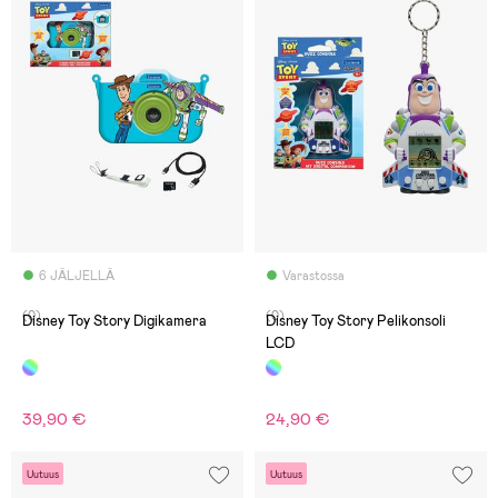
6 JÄLJELLÄ
Varastossa
(0)
(0)
Disney Toy Story Digikamera
Disney Toy Story Pelikonsoli
LCD
39,90 €
24,90 €
Uutuus
Uutuus