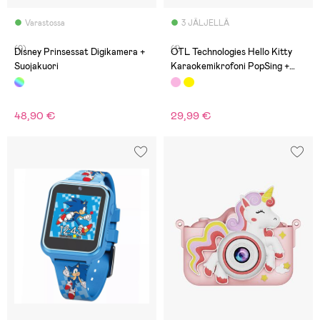
Varastossa
3 JÄLJELLÄ
(0)
(1)
Disney Prinsessat Digikamera +
OTL Technologies Hello Kitty
Suojakuori
Karaokemikrofoni PopSing +
LED
48,90 €
29,99 €