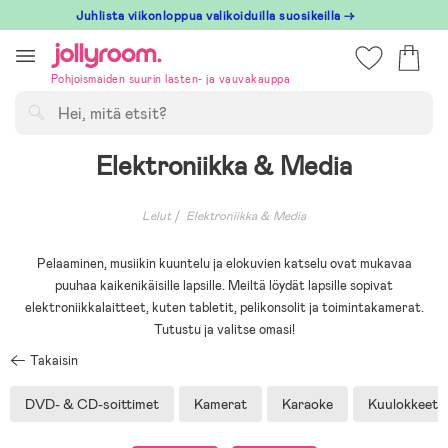
Hoppa
Juhlista viikonloppua valikoiduilla suosikeilla →
till
innehållet
Pohjoismaiden suurin lasten- ja vauvakauppa
Hae
Elektroniikka & Media
Lelut
Elektroniikka & Media
Pelaaminen, musiikin kuuntelu ja elokuvien katselu ovat mukavaa
puuhaa kaikenikäisille lapsille. Meiltä löydät lapsille sopivat
elektroniikkalaitteet, kuten tabletit, pelikonsolit ja toimintakamerat.
Tutustu ja valitse omasi!
Takaisin
DVD- & CD-soittimet
Kamerat
Karaoke
Kuulokkeet &