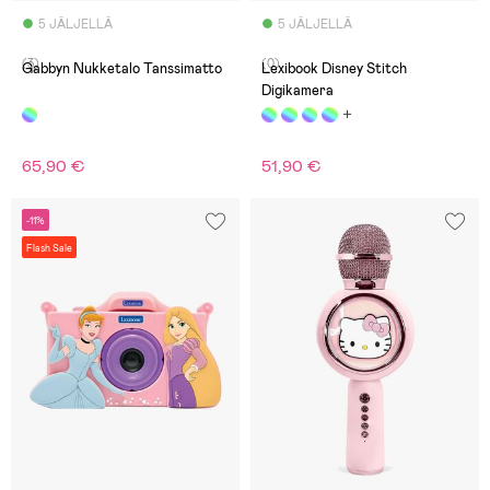
5 JÄLJELLÄ
5 JÄLJELLÄ
(3)
(0)
Gabbyn Nukketalo Tanssimatto
Lexibook Disney Stitch
Digikamera
65,90 €
51,90 €
-11%
Flash Sale