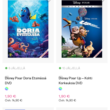
8 JÄLJELLÄ
10 JÄLJELLÄ
(0)
(0)
Disney Pixar Doria Etsimässä
Disney Pixar Up – Kohti
DVD
Korkeuksia DVD
1,90 €
1,90 €
Ovh: 14,90 €
Ovh: 14,90 €