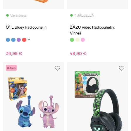
Varastossa
7 JÄLJELLÄ
(1)
(0)
OTL Bluey Radiopuhelin
ZAZU Video Radiopuhelin,
Vihreä
36,99 €
48,90 €
Uutuus