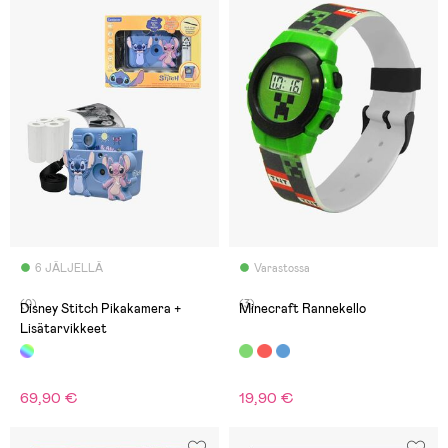
6 JÄLJELLÄ
Varastossa
(0)
(3)
Disney Stitch Pikakamera +
Minecraft Rannekello
Lisätarvikkeet
69,90 €
19,90 €