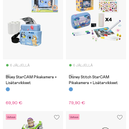
6 JÄLJELLÄ
6 JÄLJELLÄ
(0)
(0)
Bluey StarCAM Pikakamera +
Disney Stitch StarCAM
Lisätarvikkeet
Pikakamera + Lisätarvikkeet
69,90 €
79,90 €
Uutuus
Uutuus