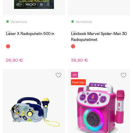
Varastossa
Varastossa
(0)
(0)
Laser X Radiopuhelin 500 m
Lexibook Marvel Spider-Man 3D
Radiopuhelimet
26,90 €
38,90 €
-9%
Flash Sale