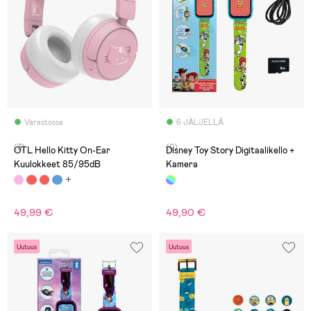
Varastossa
6 JÄLJELLÄ
(3)
(0)
OTL Hello Kitty On-Ear
Disney Toy Story Digitaalikello +
Kuulokkeet 85/95dB
Kamera
49,99 €
49,90 €
Uutuus
Uutuus