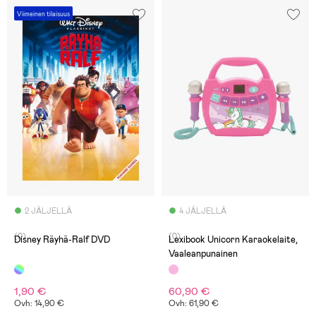
Viimeinen tilaisuus
2 JÄLJELLÄ
4 JÄLJELLÄ
(0)
(0)
Disney Räyhä-Ralf DVD
Lexibook Unicorn Karaokelaite,
Vaaleanpunainen
1,90 €
60,90 €
Ovh: 14,90 €
Ovh: 61,90 €