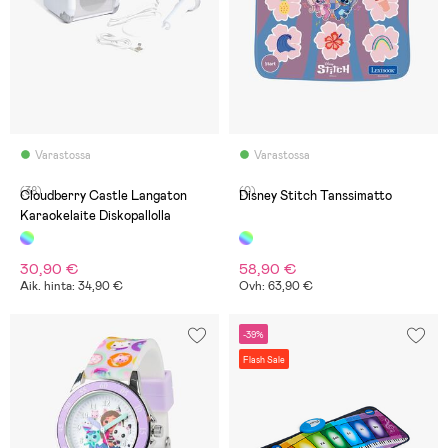
Varastossa
Varastossa
(38)
(0)
Cloudberry Castle Langaton
Disney Stitch Tanssimatto
Karaokelaite Diskopallolla
30,90 €
58,90 €
Aik. hinta: 34,90 €
Ovh: 63,90 €
-39%
Flash Sale