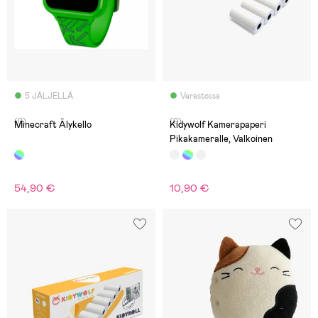
5 JÄLJELLÄ
Varastossa
(0)
(0)
Minecraft Älykello
Kidywolf Kamerapaperi
Pikakameralle, Valkoinen
54,90 €
10,90 €