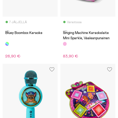
7 JÄLJELLÄ
Varastossa
(3)
(0)
Bluey Boombox Karaoke
Singing Machine Karaokelaite
Mini Sparkle, Vaaleanpunainen
26,90 €
83,90 €