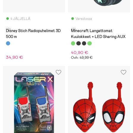
4 JÄLJELLÄ
Varastossa
(0)
(0)
Disney Stich Radiopuhelimet 3D
Minecraft Langattomat
500 m
Kuulokkeet + LED Sharing AUX
40,90 €
34,90 €
Ovh: 49,99 €