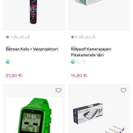
1 JÄLJELLÄ
2 JÄLJELLÄ
(2)
(0)
Batman Kello + Valoprojektori
Kidywolf Kamerapaperi
Pikakameralle Väri
21,90 €
14,90 €