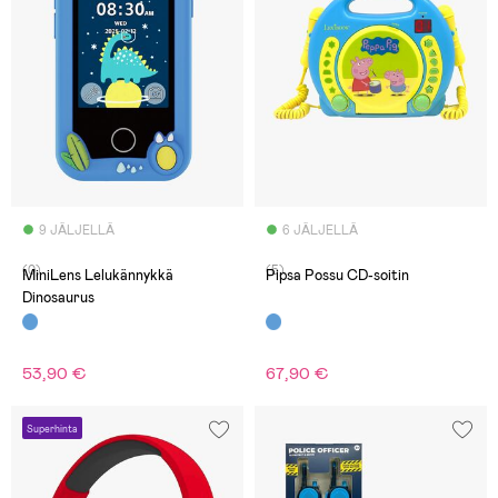
9 JÄLJELLÄ
6 JÄLJELLÄ
(0)
(5)
MiniLens Lelukännykkä
Pipsa Possu CD-soitin
Dinosaurus
53,90 €
67,90 €
Superhinta