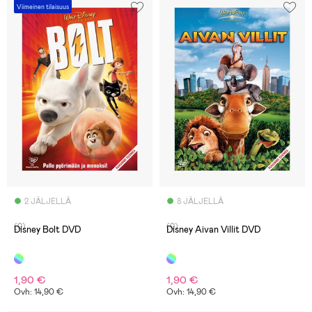
Viimeinen tilaisuus
2 JÄLJELLÄ
8 JÄLJELLÄ
(0)
(0)
Disney Bolt DVD
Disney Aivan Villit DVD
1,90 €
1,90 €
Ovh: 14,90 €
Ovh: 14,90 €