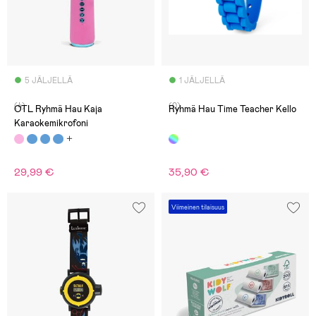
5 JÄLJELLÄ
1 JÄLJELLÄ
(4)
(0)
OTL Ryhmä Hau Kaja
Ryhmä Hau Time Teacher Kello
Karaokemikrofoni
29,99 €
35,90 €
Viimeinen tilaisuus