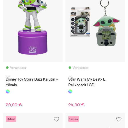
Varastossa
Varastossa
(0)
(0)
Disney Toy Story Buzz Kaiutin +
Star Wars My Best- E
Yövalo
Pelikonsoli LCD
29,90 €
24,90 €
Uutuus
Uutuus