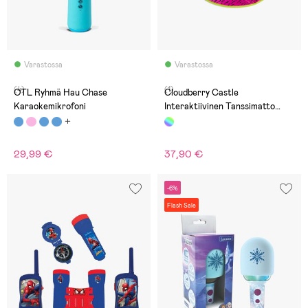
Varastossa
Varastossa
(4)
(1)
OTL Ryhmä Hau Chase
Cloudberry Castle
Karaokemikrofoni
Interaktiivinen Tanssimatto
Disco 93x91 cm
29,99 €
37,90 €
-6%
Flash Sale