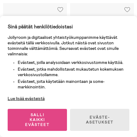
Sinä päätät henkilötiedoistasi
Jollyroom ja digitaaliset yhteistyökumppanimme käyttävät
evästeitä tällä verkkosivulla. Jotkut näistä ovat sivuston
toiminnalle välttämättömiä. Seuraavat evästeet ovat sinulle
valinnaisia:
Evästeet, joilla analysoidaan verkkosivustomme käyttöä.
Evästeet, jotka mahdollistavat mukautetun kokemuksen
verkkosivustollamme.
Evästeet, joita käytetään mainontaan ja some-
Asiakaspalvelu
markkinointiin.
Varastossa
Varastossa
Lue lisää evästeistä
(4)
(0)
Cloudberry Castle Disco DJ-
Disney Lilo & Stitch Digitaalinen
soitin, Musta
Projektorikello
SALLI
EVÄSTE-
KAIKKI
ASETUKSET
EVÄSTEET
22,90 €
36,90 €
Ovh: 25,90 €