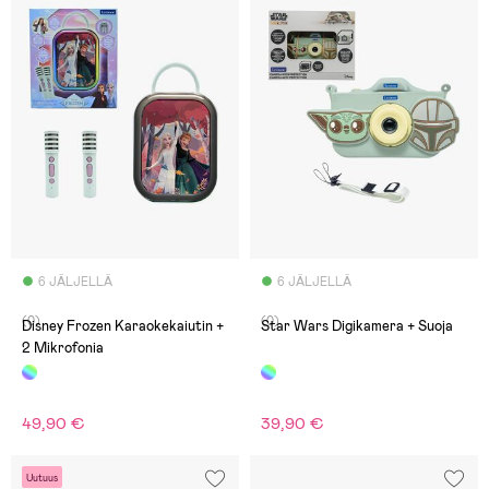
6 JÄLJELLÄ
6 JÄLJELLÄ
(0)
(0)
Disney Frozen Karaokekaiutin +
Star Wars Digikamera + Suoja
2 Mikrofonia
49,90 €
39,90 €
Uutuus