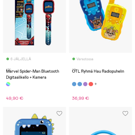
6 JÄLJELLÄ
Varastossa
(0)
(1)
Marvel Spider-Man Bluetooth
OTL Ryhmä Hau Radiopuhelin
Digitaalikello + Kamera
49,90 €
36,99 €