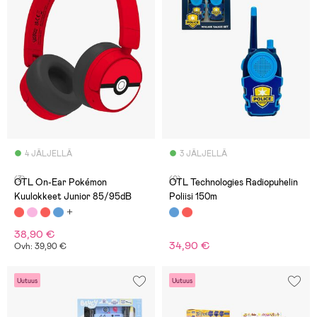
4 JÄLJELLÄ
3 JÄLJELLÄ
(3)
(0)
OTL On-Ear Pokémon
OTL Technologies Radiopuhelin
Kuulokkeet Junior 85/95dB
Poliisi 150m
38,90 €
34,90 €
Ovh: 39,90 €
Uutuus
Uutuus