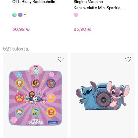
OTL Bluey Radiopuhelin
Singing Machine
K
Karaokelaite Mini Sparkle,
P
Vaaleanpunainen
36,99 €
83,90 €
1
521 tulosta.