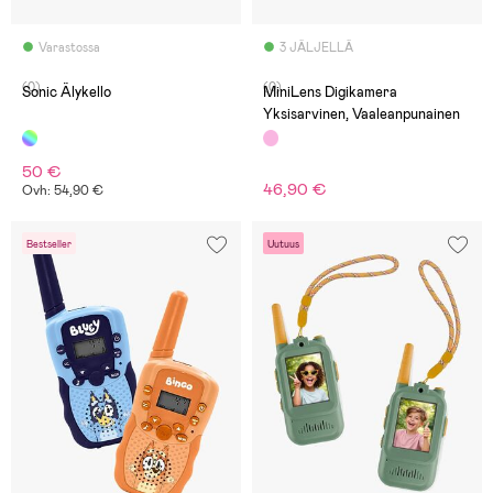
Varastossa
3 JÄLJELLÄ
(0)
(0)
Sonic Älykello
MiniLens Digikamera
Yksisarvinen, Vaaleanpunainen
50 €
46,90 €
Ovh: 54,90 €
Bestseller
Uutuus