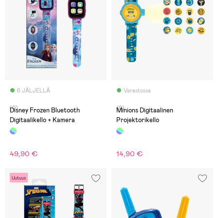
6 JÄLJELLÄ
Varastossa
(0)
(0)
Disney Frozen Bluetooth
Minions Digitaalinen
Digitaalikello + Kamera
Projektorikello
49,90 €
14,90 €
Uutuus