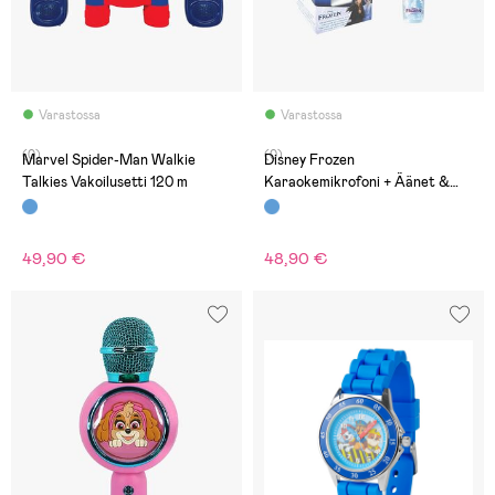
Varastossa
Varastossa
(0)
(0)
Marvel Spider-Man Walkie
Disney Frozen
Talkies Vakoilusetti 120 m
Karaokemikrofoni + Äänet &
Valot
49,90 €
48,90 €