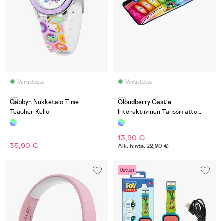
Varastossa
Varastossa
(0)
(0)
Gabbyn Nukketalo Time
Cloudberry Castle
Teacher Kello
Interaktiivinen Tanssimatto
Piano 80x35 cm
13,90 €
35,90 €
Aik. hinta: 22,90 €
Uutuus