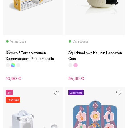
Varastossa
Varastossa
(0)
(0)
Kidywolf Tarrapintainen
Squishmallows Kaiutin Langaton
Kamerapaperi Pikakameralle
Cam
10,90 €
34,99 €
-11%
Superhinta
Flash Sale