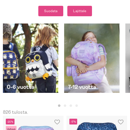
Suodata
Lajittele
826 tulosta.
-20%
-17%
Uutuus