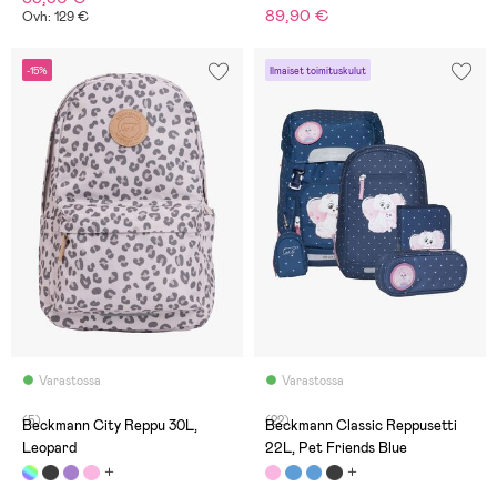
89,90 €
Ovh: 129 €
-15%
Ilmaiset toimituskulut
Varastossa
Varastossa
(5)
(22)
Beckmann City Reppu 30L,
Beckmann Classic Reppusetti
Leopard
22L, Pet Friends Blue