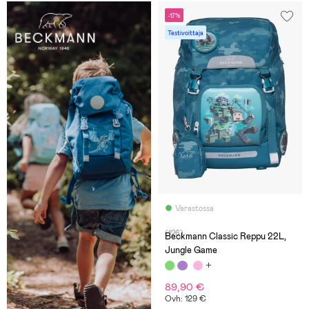
-17%
Testivoittaja
Varastossa
(126)
Beckmann Classic Reppu 22L,
Jungle Game
89,90 €
Ovh: 129 €