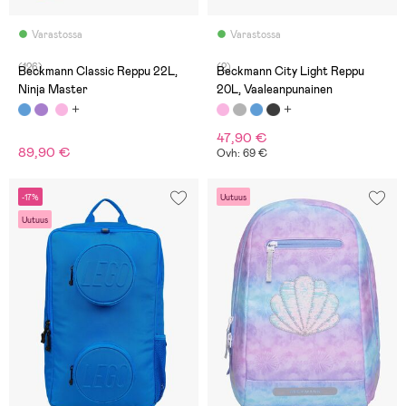
Varastossa
Varastossa
(126)
(2)
Beckmann Classic Reppu 22L,
Beckmann City Light Reppu
Ninja Master
20L, Vaaleanpunainen
47,90 €
89,90 €
Ovh: 69 €
-17%
Uutuus
Uutuus