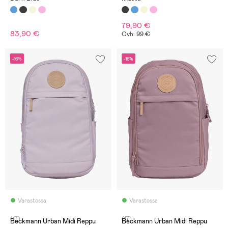
79,90 €
83,90 €
Ovh: 99 €
-16%
-16%
Varastossa
Varastossa
(17)
(17)
Beckmann Urban Midi Reppu
Beckmann Urban Midi Reppu