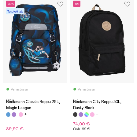
-30%
-5%
Testivoittaja
Varastossa
Varastossa
(126)
(5)
Beckmann Classic Reppu 22L,
Beckmann City Reppu 30L,
Magic League
Dusty Black
74,90 €
89,90 €
Ovh: 99 €