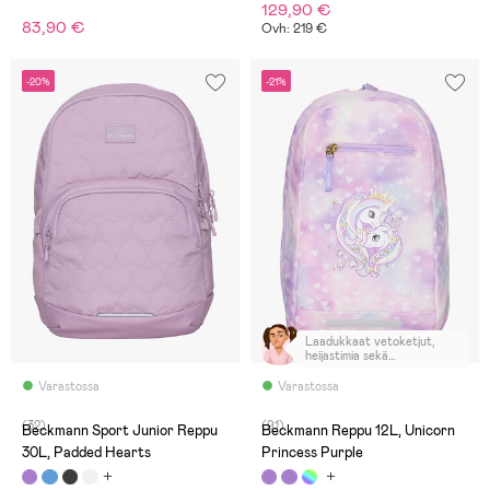
129,90 €
83,90 €
Ovh: 219 €
-20%
-21%
Laadukkaat vetoketjut,
heijastimia sekä
olkahihnoissa että takana,
tukivyöt rinnan ja vyötärön
Varastossa
Varastossa
kohdalla. Erittäin hyvä
hinta-laatusuhde.
(32)
(91)
Beckmann Sport Junior Reppu
Beckmann Reppu 12L, Unicorn
30L, Padded Hearts
Princess Purple