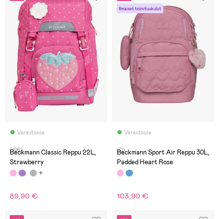
Ilmaiset toimituskulut
Varastossa
Varastossa
(126)
(0)
Beckmann Classic Reppu 22L,
Beckmann Sport Air Reppu 30L,
Strawberry
Padded Heart Rose
89,90 €
103,90 €