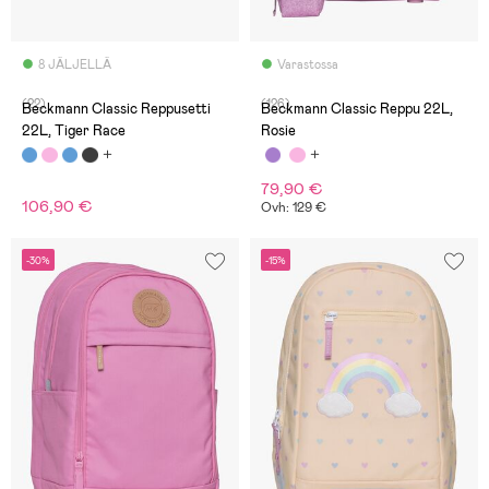
8 JÄLJELLÄ
Varastossa
(22)
(126)
Beckmann Classic Reppusetti
Beckmann Classic Reppu 22L,
22L, Tiger Race
Rosie
79,90 €
106,90 €
Ovh: 129 €
-30%
-15%