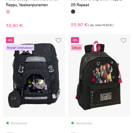
Reppu, Vaaleanpunainen
26 Repeat
25,90 €
33,90 €
(
Jäs. hinta
19,90 €
)
-16%
-16%
Ilmaiset toimituskulut
Uutuus
Varastossa
Varastossa