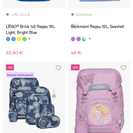
1 JÄLJELLÄ
Varastossa
(0)
(91)
LEGO® Brick 1x2 Reppu 18L
Beckmann Reppu 12L, Seashell
Light, Bright Blue
33,90 €
49 €
-51%
-22%
Ilmaiset toimituskulut