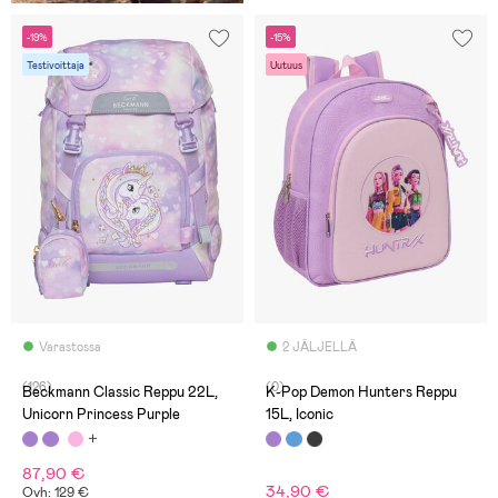
-19%
-15%
Testivoittaja
Uutuus
Varastossa
2 JÄLJELLÄ
(126)
(0)
Beckmann Classic Reppu 22L,
K-Pop Demon Hunters Reppu
Unicorn Princess Purple
15L, Iconic
87,90 €
34,90 €
Ovh: 129 €