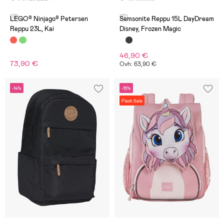
(0)
(0)
LEGO® Ninjago® Petersen
Samsonite Reppu 15L DayDream
Reppu 23L, Kai
Disney, Frozen Magic
46,90 €
73,90 €
Ovh: 63,90 €
-14%
-15%
Flash Sale