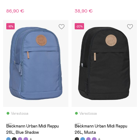
86,90 €
38,90 €
-16%
-20%
Varastossa
Varastossa
(17)
(17)
Beckmann Urban Midi Reppu
Beckmann Urban Midi Reppu
26L, Blue Shadow
26L, Musta