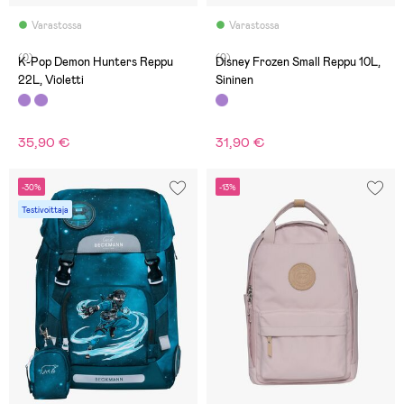
Varastossa
Varastossa
(0)
(0)
K-Pop Demon Hunters Reppu
Disney Frozen Small Reppu 10L,
22L, Violetti
Sininen
35,90 €
31,90 €
-30%
-13%
Testivoittaja