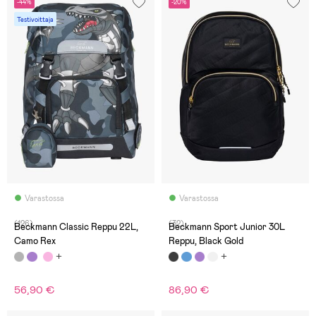
-44%
-20%
Testivoittaja
Varastossa
Varastossa
(126)
(32)
Beckmann Classic Reppu 22L,
Beckmann Sport Junior 30L
Camo Rex
Reppu, Black Gold
56,90 €
86,90 €