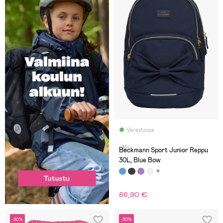
Varastossa
(32)
Beckmann Sport Junior Reppu
30L, Blue Bow
86,90 €
-30%
-30%