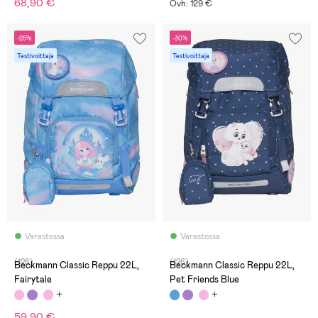
68,90 €
Ovh: 129 €
-25%
-30%
Testivoittaja
Testivoittaja
Varastossa
Varastossa
(126)
(126)
Beckmann Classic Reppu 22L,
Beckmann Classic Reppu 22L,
Fairytale
Pet Friends Blue
59,90 €