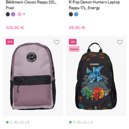
(126)
(0)
Beckmann Classic Reppu 22L,
K-Pop Demon Hunters Laptop
Pixel
Reppu 17L, Energy
108,90 €
26,90 €
-10%
-19%
Uutuus
8 JÄLJELLÄ
9 JÄLJELLÄ