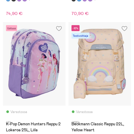
74,90 €
70,90 €
Uutuus
-16%
Testivoittaja
Varastossa
Varastossa
(0)
(126)
K-Pop Demon Hunters Reppu 2
Beckmann Classic Reppu 22L,
Lokeroa 25L, Liila
Yellow Heart