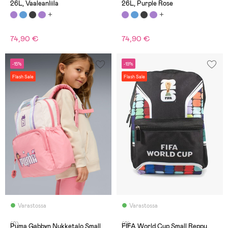
26L, Vaaleanliila
26L, Purple Rose
74,90 €
74,90 €
-15%
-19%
Flash Sale
Flash Sale
Varastossa
Varastossa
(0)
(0)
Puma Gabbyn Nukketalo Small
FIFA World Cup Small Reppu,