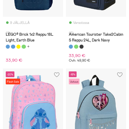
9 JÄLJELLÄ
Varastossa
(0)
(0)
LEGO® Brick 1x2 Reppu 18L
American Tourister Take2Cabin
Light, Earth Blue
S Reppu 24L, Dark Navy
33,90 €
33,90 €
Ovh: 49,90 €
-20%
-16%
Flash Sale
Uutuus