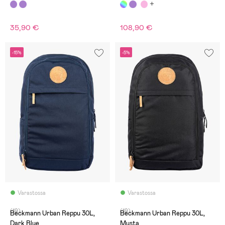
35,90 €
108,90 €
-15%
-5%
Varastossa
Varastossa
(19)
(19)
Beckmann Urban Reppu 30L,
Beckmann Urban Reppu 30L,
Dark Blue
Musta