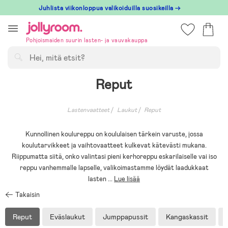
Hoppa
Juhlista viikonloppua valikoiduilla suosikeilla →
till
innehållet
Pohjoismaiden suurin lasten- ja vauvakauppa
Hae
Reput
Lastenvaatteet
Laukut
Reput
Kunnollinen koulureppu on koululaisen tärkein varuste, jossa
koulutarvikkeet ja vaihtovaatteet kulkevat kätevästi mukana.
Riippumatta siitä, onko valintasi pieni kerhoreppu eskarilaiselle vai iso
reppu vanhemmalle lapselle, valikoimastamme löydät laadukkaat
lasten
...
Lue lisää
Takaisin
Reput
Eväslaukut
Jumppapussit
Kangaskassit