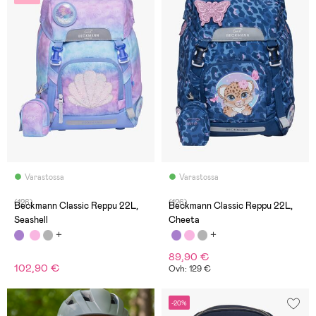
Varastossa
Varastossa
(126)
(126)
Beckmann Classic Reppu 22L,
Beckmann Classic Reppu 22L,
Seashell
Cheeta
89,90 €
102,90 €
Ovh: 129 €
-20%