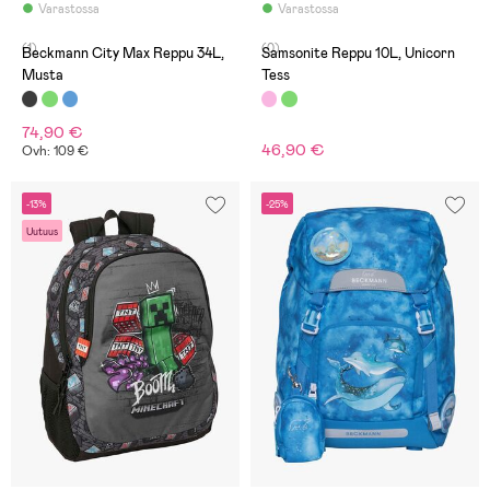
Varastossa
Varastossa
(1)
(0)
Beckmann City Max Reppu 34L,
Samsonite Reppu 10L, Unicorn
Musta
Tess
74,90 €
46,90 €
Ovh: 109 €
-13%
-25%
Uutuus