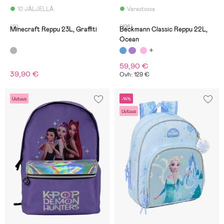
10 JÄLJELLÄ
Varastossa
(0)
(126)
Minecraft Reppu 23L, Graffiti
Beckmann Classic Reppu 22L,
Ocean
59,90 €
39,90 €
Ovh: 129 €
Uutuus
-14%
Uutuus