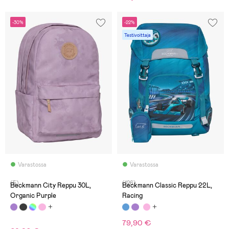
-30%
-22%
Testivoittaja
Varastossa
Varastossa
(5)
(126)
Beckmann City Reppu 30L,
Beckmann Classic Reppu 22L,
Organic Purple
Racing
79,90 €