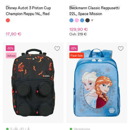
(1)
(22)
Disney Autot 3 Piston Cup
Beckmann Classic Reppusetti
Champion Reppu 14L, Red
22L, Space Mission
129,90 €
17,90 €
Ovh: 219 €
-30%
-22%
Uutuus
Flash Sale
3 JÄLJELLÄ
Varastossa