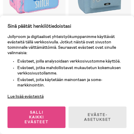
Sinä päätät henkilötiedoistasi
Varastossa
Varastossa
Jollyroom ja digitaaliset yhteistyökumppanimme käyttävät
(1)
(0)
Disney Stitch Reppu 10L, Bright
K-Pop Demon Hunters Laptop
evästeitä tällä verkkosivulla. Jotkut näistä ovat sivuston
Reppu 17L, Huntr/X
toiminnalle välttämättömiä. Seuraavat evästeet ovat sinulle
valinnaisia:
23,90 €
Evästeet, joilla analysoidaan verkkosivustomme käyttöä.
26,90 €
Ovh: 31,90 €
Evästeet, jotka mahdollistavat mukautetun kokemuksen
verkkosivustollamme.
Evästeet, joita käytetään mainontaan ja some-
-23%
Asiakaspalvelu
markkinointiin.
Lue lisää evästeistä
SALLI
EVÄSTE-
KAIKKI
ASETUKSET
EVÄSTEET