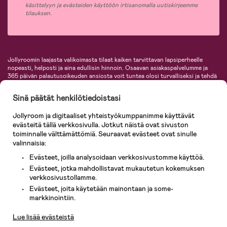
käsittelyyn ja evästeiden käyttöön irtisanomalla uutiskirjeemme
tilauksen.
Jollyroomin laajasta valikoimasta tilaat kaiken tarvittavan lapsiperheelle
nopeasti, helposti ja aina edullisin hinnoin. Osaavan asiakaspalvelumme ja
365 päivän palautusoikeuden ansiosta voit tuntea olosi turvalliseksi ja tehdä
ostoksia hyvillä mielin. Jollyroomilta saat lastenvaunut, turvaistuimet,
vaatteet vauvoille ja lapsille, inspiroivia sisustustuotteita lastenhuoneeseen,
Sinä päätät henkilötiedoistasi
lastentarvikkeita sekä paljon muuta. Meiltä löydät lukuisia tunnettuja
tuotemerkkejä, kuten Britax, Maxi-Cosi, Baby Jogger, BabyBjörn, Didriksons,
Jollyroom ja digitaaliset yhteistyökumppanimme käyttävät
KidKraft, Ergobaby, Philips Avent, Neonate, Cybex, LEGO ja monia muita!
evästeitä tällä verkkosivulla. Jotkut näistä ovat sivuston
Tervetuloa shoppailemaan Pohjoismaiden suurimpaan lastentarvikkeiden
verkkokauppaan!
toiminnalle välttämättömiä. Seuraavat evästeet ovat sinulle
valinnaisia:
Evästeet, joilla analysoidaan verkkosivustomme käyttöä.
Evästeet, jotka mahdollistavat mukautetun kokemuksen
verkkosivustollamme.
Evästeet, joita käytetään mainontaan ja some-
Asiakaspalvelu
markkinointiin.
Lue lisää evästeistä