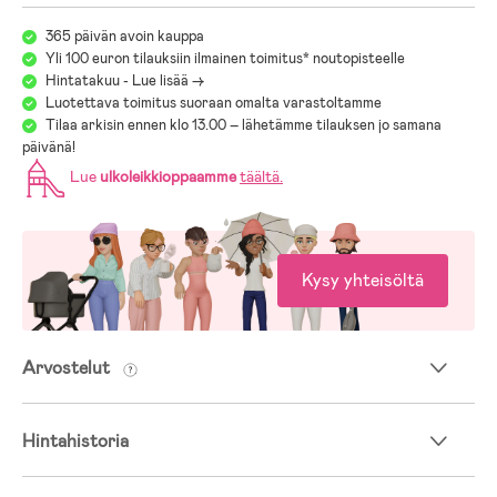
365 päivän avoin kauppa
- Mitat: 185 x 215 cm. Tilan tarve: 275 x 185 cm.
Yli 100 euron tilauksiin ilmainen toimitus* noutopisteelle
- Maksimikuormitus per istuin: 50 kg.
Hintatakuu - Lue lisää ->
Luotettava toimitus suoraan omalta varastoltamme
- Paino: 22 kg.
Tilaa arkisin ennen klo 13.00 – lähetämme tilauksen jo samana
päivänä!
Lue
ulkoleikkioppaamme
täältä
.
Kysy yhteisöltä
Arvostelut
Hintahistoria