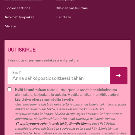
Cookie settings
Meidän vastuumme
Avoimet työpaikat
Lehdistö
Meistä
UUTISKIRJE
Tilaa uutiskirjeemme saadaksesi erityisetuja!
Email*
Kyllä kiitos!
Haluan tilata uutiskirjeen ja saada henkilökohtaisia
alennuksia, tarjouksia ja uutisia. Hyväksyn siten henkilötietojeni
käsittelyn ohessa mainituilla tavoilla.
Uutiskirjeemme käyttää evästeitä ja muita vastaavia tekniikoita, joilla
mitataan avaamisastetta ja asiakkaidemme kiinnostusta
tarjouksiamme kohtaan. Niiden avulla myös luodaan kohdennettua
mainontaa, sisältömarkkinointia sekä tilastoja asiakkaistamme.
Yksityisyydensuoja-
ja
evästekäytännöistämme
saat lisätietoa
henkilötietojesi käytöstä ja suojaamisesta sekä käyttämistämme
evästeistä. Voit milloin tahansa perua suostumuksesi henkilötietojesi