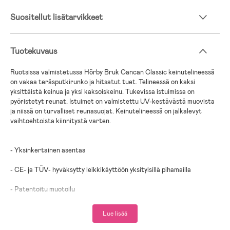
Suositellut lisätarvikkeet
Tuotekuvaus
Ruotsissa valmistetussa Hörby Bruk Cancan Classic keinutelineessä
on vakaa teräsputkirunko ja hitsatut tuet. Telineessä on kaksi
yksittäistä keinua ja yksi kaksoiskeinu. Tukevissa istuimissa on
pyöristetyt reunat. Istuimet on valmistettu UV-kestävästä muovista
ja niissä on turvalliset reunasuojat. Keinutelineessä on jalkalevyt
vaihtoehtoista kiinnitystä varten.
- Yksinkertainen asentaa
- CE- ja TÜV- hyväksytty leikkikäyttöön yksityisillä pihamailla
- Patentoitu muotoilu
- Valmistettu Ruotsissa
Lue lisää
- Pintakäsittely: Jauhemaalattu