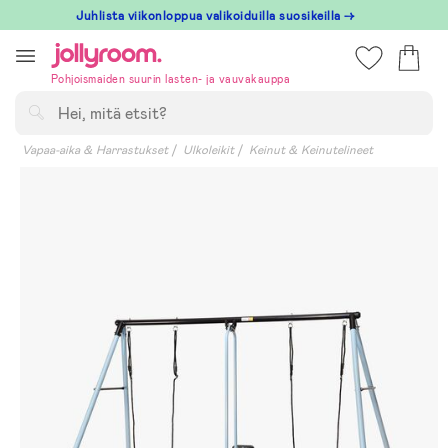
Hoppa
Juhlista viikonloppua valikoiduilla suosikeilla →
till
innehållet
Pohjoismaiden suurin lasten- ja vauvakauppa
Hae
Vapaa-aika & Harrastukset
Ulkoleikit
Keinut & Keinutelineet