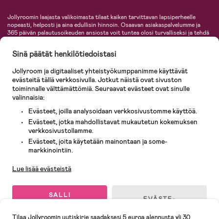
Jollyroomin laajasta valikoimasta tilaat kaiken tarvittavan lapsiperheelle
nopeasti, helposti ja aina edullisin hinnoin. Osaavan asiakaspalvelumme ja
365 päivän palautusoikeuden ansiosta voit tuntea olosi turvalliseksi ja tehdä
ostoksia hyvillä mielin. Jollyroomilta saat lastenvaunut, turvaistuimet,
vaatteet vauvoille ja lapsille, inspiroivia sisustustuotteita lastenhuoneeseen,
Sinä päätät henkilötiedoistasi
lastentarvikkeita sekä paljon muuta. Meiltä löydät lukuisia tunnettuja
tuotemerkkejä, kuten Britax, Maxi-Cosi, Baby Jogger, BabyBjörn, Didriksons,
Jollyroom ja digitaaliset yhteistyökumppanimme käyttävät
KidKraft, Ergobaby, Philips Avent, Neonate, Cybex, LEGO ja monia muita!
evästeitä tällä verkkosivulla. Jotkut näistä ovat sivuston
Tervetuloa shoppailemaan Pohjoismaiden suurimpaan lastentarvikkeiden
verkkokauppaan!
toiminnalle välttämättömiä. Seuraavat evästeet ovat sinulle
valinnaisia:
Evästeet, joilla analysoidaan verkkosivustomme käyttöä.
Evästeet, jotka mahdollistavat mukautetun kokemuksen
verkkosivustollamme.
Evästeet, joita käytetään mainontaan ja some-
Asiakaspalvelu
markkinointiin.
Lue lisää evästeistä
© 2026 Jollyroom AB. Kaikki oikeudet pidätetään.
SALLI
EVÄSTE-
KAIKKI
ASETUKSET
EVÄSTEET
Tilaa Jollyroomin uutiskirje saadaksesi 5 euroa alennusta yli 30