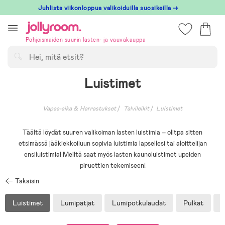
Hoppa
Juhlista viikonloppua valikoiduilla suosikeilla →
till
innehållet
Pohjoismaiden suurin lasten- ja vauvakauppa
Hae
Luistimet
Vapaa-aika & Harrastukset
Talvileikit
Luistimet
Täältä löydät suuren valikoiman lasten luistimia – olitpa sitten
etsimässä jääkiekkoiluun sopivia luistimia lapsellesi tai aloittelijan
ensiluistimia! Meiltä saat myös lasten kaunoluistimet upeiden
piruettien tekemiseen!
Takaisin
Luistimet
Lumipatjat
Lumipotkulaudat
Pulkat
R