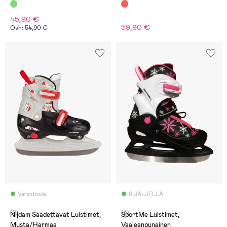
45,90 €
59,90 €
Ovh: 54,90 €
Varastossa
6 JÄLJELLÄ
(2)
(3)
Nijdam Säädettävät Luistimet,
SportMe Luistimet,
Musta/Harmaa
Vaaleanpunainen