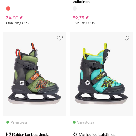
Valkoinen
34,90 €
52,73 €
Ovh: 55,90 €
Ovh: 78,90 €
Varastossa
Varastossa
(0)
(0)
K2 Raider Ice Luistimet,
K2 Marlee Ice Luistimet,