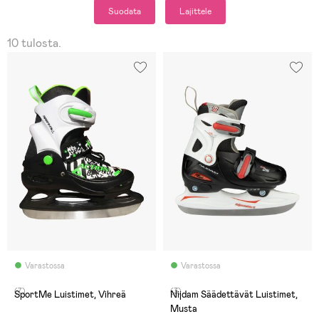
Suodata
Lajittele
10 tulosta.
Varastossa
Varastossa
(7)
(3)
SportMe Luistimet, Vihreä
Nijdam Säädettävät Luistimet,
Musta