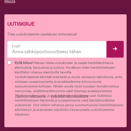
Meistä
UUTISKIRJE
Tilaa uutiskirjeemme saadaksesi erityisetuja!
Email*
Kyllä kiitos!
Haluan tilata uutiskirjeen ja saada henkilökohtaisia
alennuksia, tarjouksia ja uutisia. Hyväksyn siten henkilötietojeni
käsittelyn ohessa mainituilla tavoilla.
Uutiskirjeemme käyttää evästeitä ja muita vastaavia tekniikoita, joilla
mitataan avaamisastetta ja asiakkaidemme kiinnostusta
tarjouksiamme kohtaan. Niiden avulla myös luodaan kohdennettua
mainontaa, sisältömarkkinointia sekä tilastoja asiakkaistamme.
Yksityisyydensuoja-
ja
evästekäytännöistämme
saat lisätietoa
henkilötietojesi käytöstä ja suojaamisesta sekä käyttämistämme
evästeistä. Voit milloin tahansa perua suostumuksesi henkilötietojesi
käsittelyyn ja evästeiden käyttöön irtisanomalla uutiskirjeemme
tilauksen.