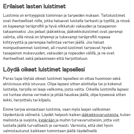
Erilaiset lasten luistimet
Luistimia on erityyppisiä toiminnan ja tarpeiden mukaan. Taitoluistimet
ovat ihanteelliset niille, jotka haluavat luistella tarkasti ja tyylillä, ja niissä
on kapeampi teräprofiili ja hyvä nilkkatuki vakauden ja tasapainon
takaamiseksi. Jos pelaat jääkiekkoa, jääkiekkoluistimet ovat parempi
valinta, sillä niissä on lyhyempi ja tukevampi teräprofiili nopeaa
kiihtyvyyttä ja parempaa hallintaa varten jäällä. Jos haluat
monipuolisemmat luistimet, all-round-luistimet tarjoavat hyvän
tasapainon mukavuuden, vakauden ja nopeuden välillä, ja ne ovat
ihanteelliset sekä pelaamiseen että harjoitteluun.
Löydä oikeat luistimet lapsellesi
Paras tapa löytää oikeat luistimet lapsellesi on ottaa huomioon sekä
aktiivisuus että istuvuus. Olipa lapsesi sitten aloittelija tai jo kokenut
luistelija, tarjolla on laaja valikoima, josta valita. Oikeilla luistimilla lapsesi
voi tuntea olonsa varmaksi ja pitää hauskaa jäällä, olipa kyseessä sitten
leikki, harjoittelu tai kilpailu.
Emme tarjoa ainoastaan luistimia, vaan myös laajan valikoiman
täydentäviä välineitä. Löydät helposti kaiken
jääkiekkovarusteista
, kuten
mailoista ja suojista,
kypärään
ja muihin turvavarusteisiin, jotta voit
luistella jäällä turvallisesti ja varmasti. Varmista, että olet hyvin
valmistautunut kaikkeen toimintaan jäällä täydellisellä