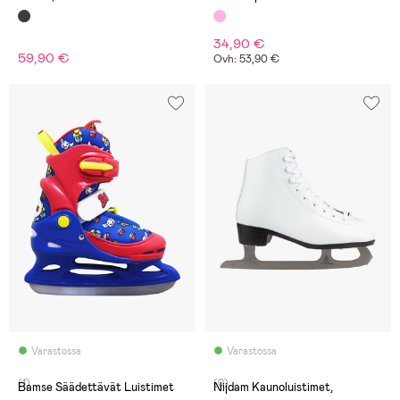
34,90 €
59,90 €
Ovh: 53,90 €
Varastossa
Varastossa
(1)
(0)
Bamse Säädettävät Luistimet
Nijdam Kaunoluistimet,