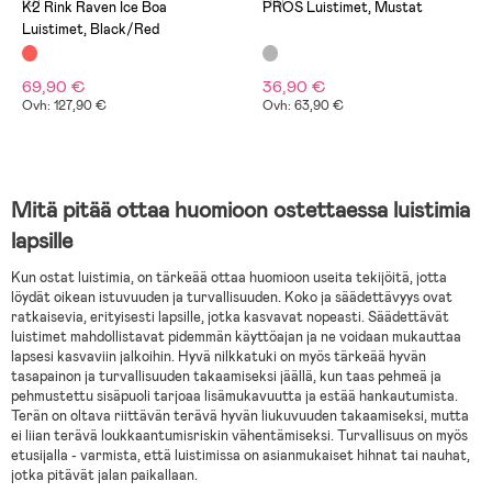
(0)
(18)
K2 Rink Raven Ice Boa
PROS Luistimet, Mustat
Luistimet, Black/Red
69,90 €
36,90 €
Ovh: 127,90 €
Ovh: 63,90 €
Mitä pitää ottaa huomioon ostettaessa luistimia
lapsille
Kun ostat luistimia, on tärkeää ottaa huomioon useita tekijöitä, jotta
löydät oikean istuvuuden ja turvallisuuden. Koko ja säädettävyys ovat
ratkaisevia, erityisesti lapsille, jotka kasvavat nopeasti. Säädettävät
luistimet mahdollistavat pidemmän käyttöajan ja ne voidaan mukauttaa
lapsesi kasvaviin jalkoihin. Hyvä nilkkatuki on myös tärkeää hyvän
tasapainon ja turvallisuuden takaamiseksi jäällä, kun taas pehmeä ja
pehmustettu sisäpuoli tarjoaa lisämukavuutta ja estää hankautumista.
Terän on oltava riittävän terävä hyvän liukuvuuden takaamiseksi, mutta
ei liian terävä loukkaantumisriskin vähentämiseksi. Turvallisuus on myös
etusijalla - varmista, että luistimissa on asianmukaiset hihnat tai nauhat,
jotka pitävät jalan paikallaan.