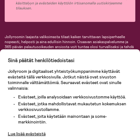
käsittelyyn ja evästeiden käyttöön irtisanomalla uutiskirjeemme
tilauksen.
Jollyroomin laajasta valikoimasta tilaat kaiken tarvittavan lapsiperheelle
nopeasti, helposti ja aina edullisin hinnoin. Osaavan asiakaspalvelumme ja
365 päivän palautusoikeuden ansiosta voit tuntea olosi turvalliseksi ja tehdä
ostoksia hyvillä mielin. Jollyroomilta saat lastenvaunut, turvaistuimet,
vaatteet vauvoille ja lapsille, inspiroivia sisustustuotteita lastenhuoneeseen,
Sinä päätät henkilötiedoistasi
lastentarvikkeita sekä paljon muuta. Meiltä löydät lukuisia tunnettuja
tuotemerkkejä, kuten Britax, Maxi-Cosi, Baby Jogger, BabyBjörn, Didriksons,
Jollyroom ja digitaaliset yhteistyökumppanimme käyttävät
KidKraft, Ergobaby, Philips Avent, Neonate, Cybex, LEGO ja monia muita!
evästeitä tällä verkkosivulla. Jotkut näistä ovat sivuston
Tervetuloa shoppailemaan Pohjoismaiden suurimpaan lastentarvikkeiden
verkkokauppaan!
toiminnalle välttämättömiä. Seuraavat evästeet ovat sinulle
valinnaisia:
Evästeet, joilla analysoidaan verkkosivustomme käyttöä.
Evästeet, jotka mahdollistavat mukautetun kokemuksen
verkkosivustollamme.
Evästeet, joita käytetään mainontaan ja some-
Asiakaspalvelu
markkinointiin.
Lue lisää evästeistä