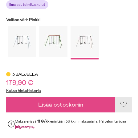
Ilmaiset toimituskulut
Valitse väri:
Pinkki
3 JÄLJELLÄ
179,90 €
Katso hintahistoria
Lisää ostoskoriin
Maksa erissä
11 €/kk
enintään 36 kk:n maksuajalla. Palvelun tarjoaa
.