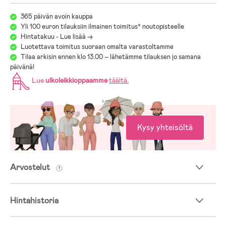
365 päivän avoin kauppa
- Mitat: 185 x 215 cm. Tilan tarve: 275 x 185 cm.
Yli 100 euron tilauksiin ilmainen toimitus* noutopisteelle
- Maksimikuormitus per istuin: 50 kg.
Hintatakuu - Lue lisää ->
Luotettava toimitus suoraan omalta varastoltamme
- Paino: 22 kg.
Tilaa arkisin ennen klo 13.00 – lähetämme tilauksen jo samana
päivänä!
Lue
ulkoleikkioppaamme
täältä
.
Kysy yhteisöltä
Arvostelut
Hintahistoria