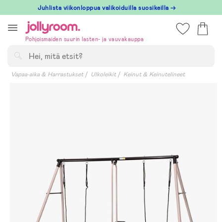
Hoppa
Juhlista viikonloppua valikoiduilla suosikeilla →
till
innehållet
Pohjoismaiden suurin lasten- ja vauvakauppa
Hae
Vapaa-aika & Harrastukset
Ulkoleikit
Keinut & Keinutelineet