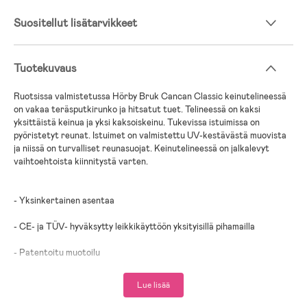
Suositellut lisätarvikkeet
Tuotekuvaus
Ruotsissa valmistetussa Hörby Bruk Cancan Classic keinutelineessä
on vakaa teräsputkirunko ja hitsatut tuet. Telineessä on kaksi
yksittäistä keinua ja yksi kaksoiskeinu. Tukevissa istuimissa on
pyöristetyt reunat. Istuimet on valmistettu UV-kestävästä muovista
ja niissä on turvalliset reunasuojat. Keinutelineessä on jalkalevyt
vaihtoehtoista kiinnitystä varten.
- Yksinkertainen asentaa
- CE- ja TÜV- hyväksytty leikkikäyttöön yksityisillä pihamailla
- Patentoitu muotoilu
- Valmistettu Ruotsissa
Lue lisää
- Pintakäsittely: Jauhemaalattu