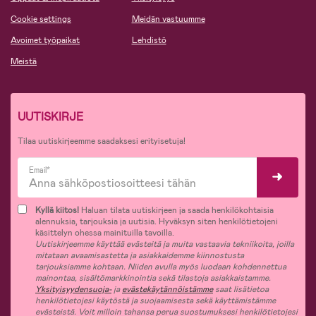
Cookie settings
Meidän vastuumme
Avoimet työpaikat
Lehdistö
Meistä
UUTISKIRJE
Tilaa uutiskirjeemme saadaksesi erityisetuja!
Email*
Kyllä kiitos!
Haluan tilata uutiskirjeen ja saada henkilökohtaisia
alennuksia, tarjouksia ja uutisia. Hyväksyn siten henkilötietojeni
käsittelyn ohessa mainituilla tavoilla.
Uutiskirjeemme käyttää evästeitä ja muita vastaavia tekniikoita, joilla
mitataan avaamisastetta ja asiakkaidemme kiinnostusta
tarjouksiamme kohtaan. Niiden avulla myös luodaan kohdennettua
mainontaa, sisältömarkkinointia sekä tilastoja asiakkaistamme.
Yksityisyydensuoja-
ja
evästekäytännöistämme
saat lisätietoa
henkilötietojesi käytöstä ja suojaamisesta sekä käyttämistämme
evästeistä. Voit milloin tahansa perua suostumuksesi henkilötietojesi