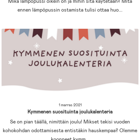
Mikä lämpöpussi oikein on ja mihin sitä käytetään? Mitä
ennen lämpöpussin ostamista tulisi ottaa huo...
1 marras 2021
Kymmenen suosituinta joulukalenteria
Se on pian täällä, nimittäin joulu! Mikset tekisi vuoden
kohokohdan odottamisesta entistäkin hauskempaa? Olemme
koonneet kymm...