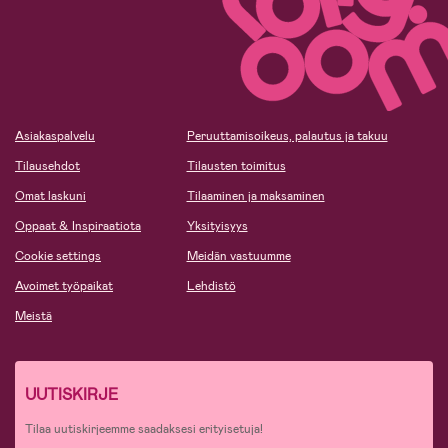
Asiakaspalvelu
Peruuttamisoikeus, palautus ja takuu
Tilausehdot
Tilausten toimitus
Omat laskuni
Tilaaminen ja maksaminen
Oppaat & Inspiraatiota
Yksityisyys
Cookie settings
Meidän vastuumme
Avoimet työpaikat
Lehdistö
Meistä
UUTISKIRJE
Tilaa uutiskirjeemme saadaksesi erityisetuja!