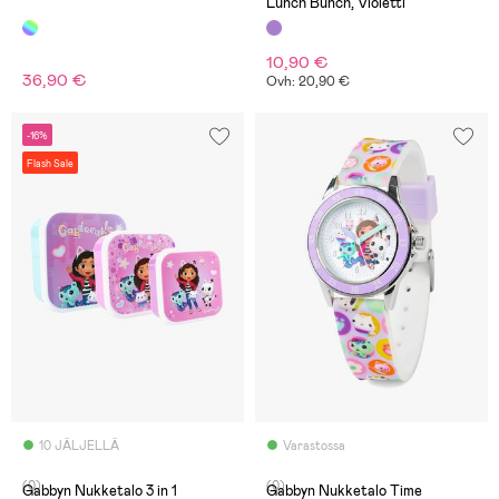
Lunch Bunch, Violetti
10,90 €
36,90 €
Ovh: 20,90 €
-16%
Flash Sale
10 JÄLJELLÄ
Varastossa
(0)
(0)
Gabbyn Nukketalo 3 in 1
Gabbyn Nukketalo Time