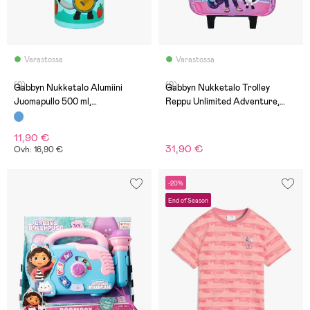
Varastossa
Varastossa
(0)
(0)
Gabbyn Nukketalo Alumiini
Gabbyn Nukketalo Trolley
Juomapullo 500 ml,
Reppu Unlimited Adventure,
Sininen/Vaaleanpunainen
Violetti
11,90 €
31,90 €
Ovh: 16,90 €
-20%
End of Season