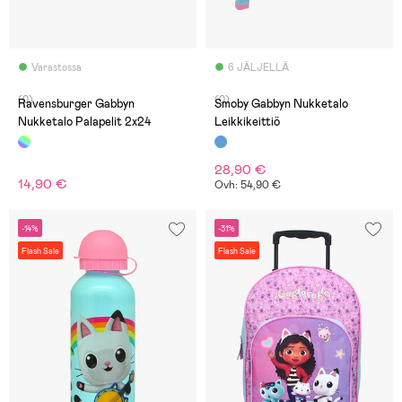
Varastossa
6 JÄLJELLÄ
(0)
(0)
Ravensburger Gabbyn
Smoby Gabbyn Nukketalo
Nukketalo Palapelit 2x24
Leikkikeittiö
28,90 €
14,90 €
Ovh: 54,90 €
-14%
-31%
Flash Sale
Flash Sale