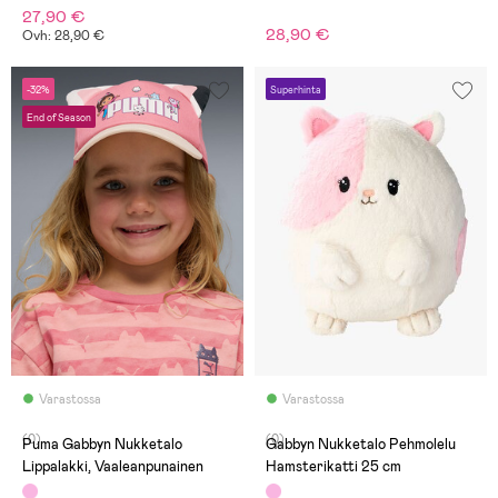
27,90 €
28,90 €
Ovh: 28,90 €
-32%
Superhinta
End of Season
Varastossa
Varastossa
(0)
(0)
Puma Gabbyn Nukketalo
Gabbyn Nukketalo Pehmolelu
Lippalakki, Vaaleanpunainen
Hamsterikatti 25 cm