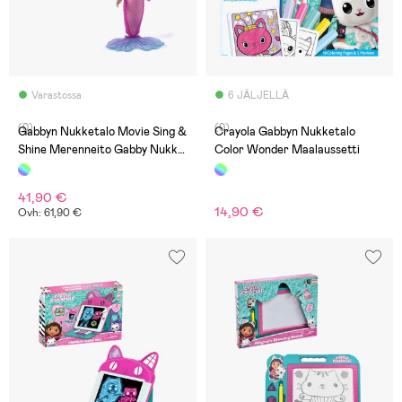
Varastossa
6 JÄLJELLÄ
(0)
(0)
Gabbyn Nukketalo Movie Sing &
Crayola Gabbyn Nukketalo
Shine Merenneito Gabby Nukke
Color Wonder Maalaussetti
36 cm
41,90 €
14,90 €
Ovh: 61,90 €