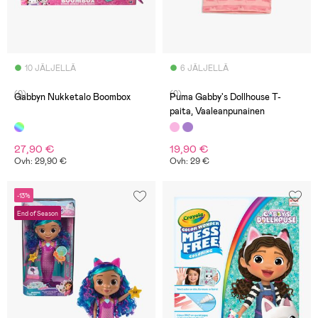
10 JÄLJELLÄ
6 JÄLJELLÄ
(0)
(0)
Gabbyn Nukketalo Boombox
Puma Gabby's Dollhouse T-
paita, Vaaleanpunainen
27,90 €
19,90 €
Ovh: 29,90 €
Ovh: 29 €
-13%
End of Season