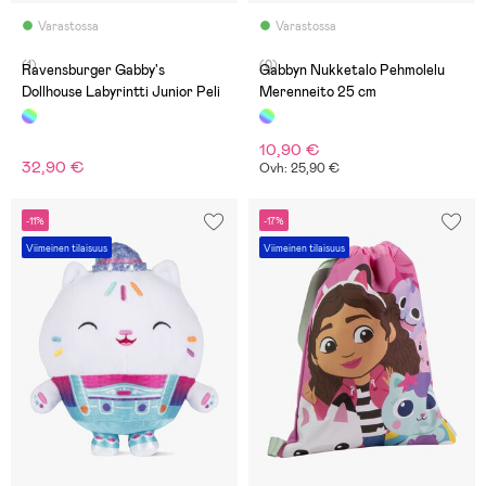
Varastossa
Varastossa
(1)
(0)
Ravensburger Gabby's
Gabbyn Nukketalo Pehmolelu
Dollhouse Labyrintti Junior Peli
Merenneito 25 cm
10,90 €
32,90 €
Ovh: 25,90 €
-11%
-17%
Viimeinen tilaisuus
Viimeinen tilaisuus