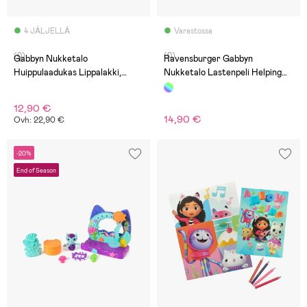
4 JÄLJELLÄ
Varastossa
(0)
(0)
Gabbyn Nukketalo
Ravensburger Gabbyn
Huippulaadukas Lippalakki,
Nukketalo Lastenpeli Helping
Pinkki/Vihreä
Gabby
12,90 €
14,90 €
Ovh: 22,90 €
-20%
End of Season