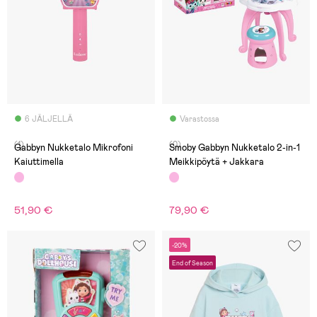
6 JÄLJELLÄ
Varastossa
(1)
(0)
Gabbyn Nukketalo Mikrofoni
Smoby Gabbyn Nukketalo 2-in-1
Kaiuttimella
Meikkipöytä + Jakkara
51,90 €
79,90 €
-20%
End of Season