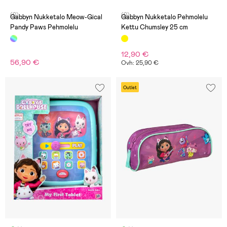
(0)
(0)
Gabbyn Nukketalo Meow-Gical
Gabbyn Nukketalo Pehmolelu
Pandy Paws Pehmolelu
Kettu Chumsley 25 cm
12,90 €
56,90 €
Ovh: 25,90 €
Outlet