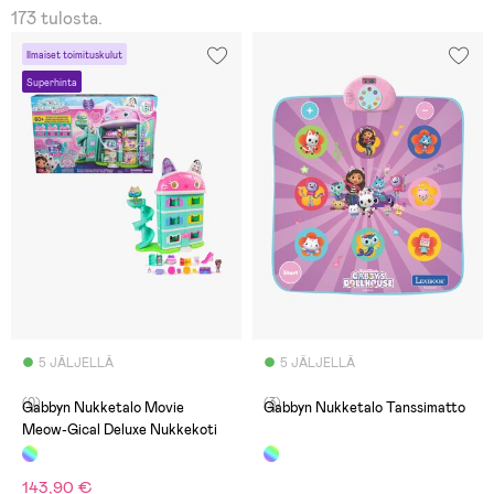
173 tulosta.
Ilmaiset toimituskulut
Superhinta
5 JÄLJELLÄ
5 JÄLJELLÄ
(0)
(3)
Gabbyn Nukketalo Movie
Gabbyn Nukketalo Tanssimatto
Meow-Gical Deluxe Nukkekoti
143,90 €