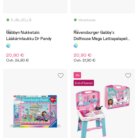
8 JÄLJELLÄ
Varastossa
(0)
(0)
Gabbyn Nukketalo
Ravensburger Gabby's
Lääkärinlaukku Dr Pandy
Dollhouse Mega Lattiapalapeli
24
20,90 €
20,90 €
Ovh: 24,90 €
Ovh: 21,90 €
-9%
End of Season