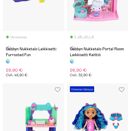
Varastossa
3 JÄLJELLÄ
(0)
(0)
Gabbyn Nukketalo Leikkisetti
Gabbyn Nukketalo Portal Room
Furrosted Fun
Leikkisetti Keittiö
29,90 €
26,90 €
Ovh: 48,90 €
Ovh: 32,90 €
Viimeinen tilaisuus