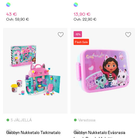
rakennettavat kissaystävät
43 €
13,90 €
Ovh: 59,90 €
Ovh: 22,90 €
-16%
Flash Sale
5 JÄLJELLÄ
Varastossa
(0)
(0)
Gabbyn Nukketalo Taikinatalo
Gabbyn Nukketalo Eväsrasia