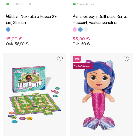
5 JÄLJELLÄ
Varastossa
(0)
(0)
Gabbyn Nukketalo Reppu 29
Puma Gabby's Dollhouse Rento
cm, Sininen
Huppari, Vaaleanpunainen
13,90 €
35,90 €
Ovh: 36,90 €
Ovh: 50 €
-16%
End of Season