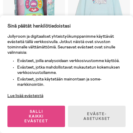
Sinä päätät henkilötiedoistasi
Jollyroom ja digitaaliset yhteistyökumppanimme käyttävät
evästeitä tällä verkkosivulla. Jotkut näistä ovat sivuston
toiminnalle välttämättömiä. Seuraavat evästeet ovat sinulle
valinnaisia:
Varastossa
10 JÄLJELLÄ
Evästeet, joilla analysoidaan verkkosivustomme käyttöä.
(0)
(0)
Gabbyn Nukketalo My First
Puma Gabby's Dollhouse Rento
Evästeet, jotka mahdollistavat mukautetun kokemuksen
Kauko-ohjain
Huppari, Sininen
verkkosivustollamme.
Evästeet, joita käytetään mainontaan ja some-
Asiakaspalvelu
markkinointiin.
35,90 €
16,90 €
Ovh: 50 €
Lue lisää evästeistä
1
/
3
SALLI
EVÄSTE-
KAIKKI
ASETUKSET
EVÄSTEET