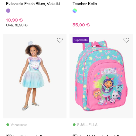
Eväsrasia Fresh Bites, Violetti
Teacher Kello
10,90 €
35,90 €
Ovh: 18,90 €
Superhinta
Varastossa
2 JÄLJELLÄ
(0)
(0)