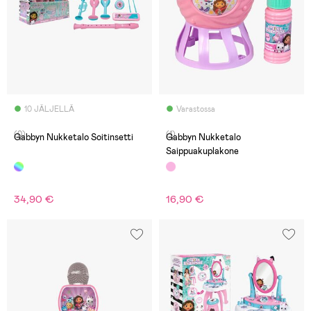
10 JÄLJELLÄ
Varastossa
(0)
(1)
Gabbyn Nukketalo Soitinsetti
Gabbyn Nukketalo
Saippuakuplakone
34,90 €
16,90 €