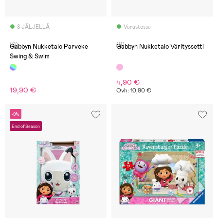
8 JÄLJELLÄ
Varastossa
(0)
(0)
Gabbyn Nukketalo Parveke
Gabbyn Nukketalo Värityssetti
Swing & Swim
4,90 €
19,90 €
Ovh: 10,90 €
-9%
End of Season