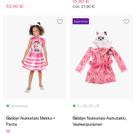
13,90 €
33,90 €
Ovh: 27,90 €
Superhinta
Varastossa
10 JÄLJELLÄ
(1)
(0)
Gabbyn Nukketalo Mekko +
Gabbyn Nukketalo Aamutakki,
Panta
Vaaleanpunainen