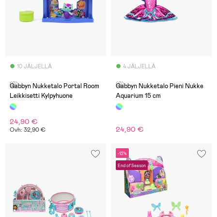
10 JÄLJELLÄ
4 JÄLJELLÄ
(0)
(0)
Gabbyn Nukketalo Portal Room
Gabbyn Nukketalo Pieni Nukke
Leikkisetti Kylpyhuone
Aquarium 15 cm
24,90 €
24,90 €
Ovh: 32,90 €
-13%
End of Season