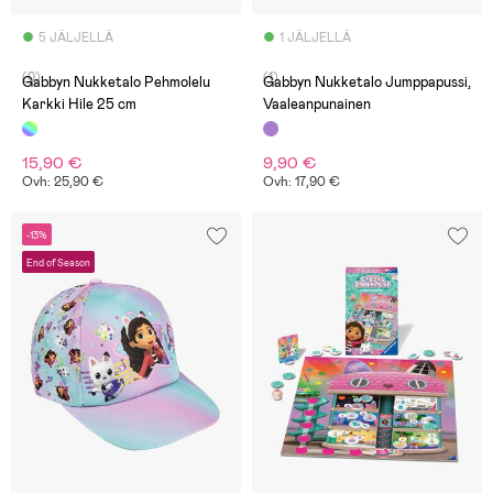
5 JÄLJELLÄ
1 JÄLJELLÄ
(0)
(1)
Gabbyn Nukketalo Pehmolelu
Gabbyn Nukketalo Jumppapussi,
Karkki Hile 25 cm
Vaaleanpunainen
15,90 €
9,90 €
Ovh: 25,90 €
Ovh: 17,90 €
-13%
End of Season