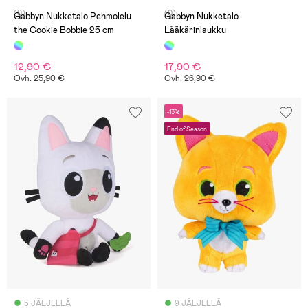
(0)
(0)
Gabbyn Nukketalo Pehmolelu
Gabbyn Nukketalo
the Cookie Bobbie 25 cm
Lääkärinlaukku
12,90 €
17,90 €
Ovh: 25,90 €
Ovh: 26,90 €
-13%
End of Season
5 JÄLJELLÄ
9 JÄLJELLÄ