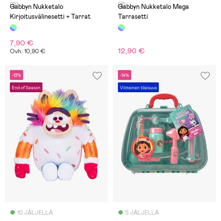
(0)
(2)
Gabbyn Nukketalo
Gabbyn Nukketalo Mega
Kirjoitusvälinesetti + Tarrat
Tarrasetti
7,90 €
12,90 €
Ovh: 10,90 €
-13%
-14%
End of Season
Viimeinen tilaisuus
10 JÄLJELLÄ
5 JÄLJELLÄ