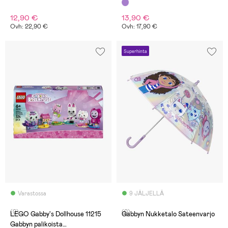
12,90 €
13,90 €
Ovh: 22,90 €
Ovh: 17,90 €
Superhinta
Varastossa
9 JÄLJELLÄ
(0)
(0)
LEGO Gabby's Dollhouse 11215
Gabbyn Nukketalo Sateenvarjo
Gabbyn palikoista