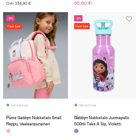
65,90 €
Ovh: 238,90 €
-15%
-18%
Flash Sale
Flash Sale
Varastossa
Varastossa
(0)
(0)
Puma Gabbyn Nukketalo Small
Gabbyn Nukketalo Juomapullo
Reppu, Vaaleanpunainen
500ml Take A Sip, Violetti