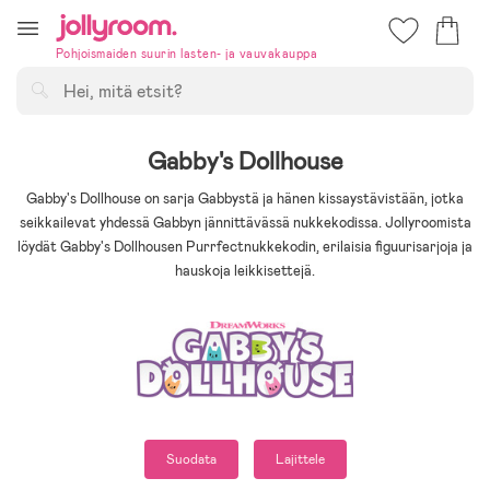
Hoppa
till
Pohjoismaiden suurin lasten- ja vauvakauppa
innehållet
Hae
Gabby's Dollhouse
Gabby's Dollhouse on sarja Gabbystä ja hänen kissaystävistään, jotka
seikkailevat yhdessä Gabbyn jännittävässä nukkekodissa. Jollyroomista
löydät Gabby's Dollhousen Purrfectnukkekodin, erilaisia ​​figuurisarjoja ja
hauskoja leikkisettejä.
Suodata
Lajittele