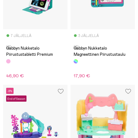
7 JÄLJELLÄ
3 JÄLJELLÄ
(0)
(0)
Gabbyn Nukketalo
Gabbyn Nukketalo
Piirustustabletti Premium
Magneettinen Piirustustaulu
46,90 €
17,90 €
-9%
End of Season