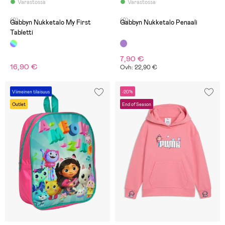
Varastossa
Varastossa
(0)
(0)
Gabbyn Nukketalo My First
Gabbyn Nukketalo Penaali
Tabletti
7,90 €
16,90 €
Ovh: 22,90 €
Viimeinen tilaisuus
-20%
Outlet
End of Season