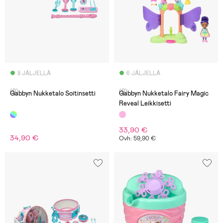
8 JÄLJELLÄ
6 JÄLJELLÄ
(0)
(0)
Gabbyn Nukketalo Soitinsetti
Gabbyn Nukketalo Fairy Magic
Reveal Leikkisetti
33,90 €
34,90 €
Ovh: 59,90 €