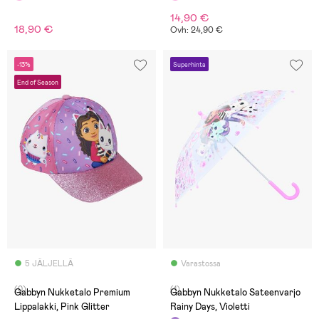
14,90 €
18,90 €
Ovh: 24,90 €
-13%
Superhinta
End of Season
5 JÄLJELLÄ
Varastossa
(0)
(1)
Gabbyn Nukketalo Premium
Gabbyn Nukketalo Sateenvarjo
Lippalakki, Pink Glitter
Rainy Days, Violetti