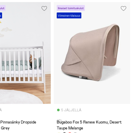
ulut
Ilmaiset toimituskulut
s
Viimeinen tilaisuus
Ä
5 JÄLJELLÄ
(0)
innasänky Dropside
Bugaboo Fox 5 Renew Kuomu, Desert
 Grey
Taupe Melange