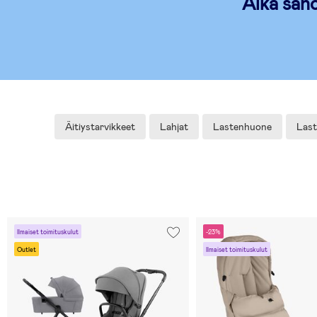
Aika sanoa
Äitiystarvikkeet
Lahjat
Lastenhuone
Last
Ilmaiset toimituskulut
-23%
Outlet
Ilmaiset toimituskulut