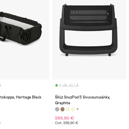
Ä
2 JÄLJELLÄ
(1)
tokoppa, Heritage Black
Snüz SnuzPod 5 Sivuvaunusänky,
Graphite
269,90 €
€
Ovh: 299,90 €