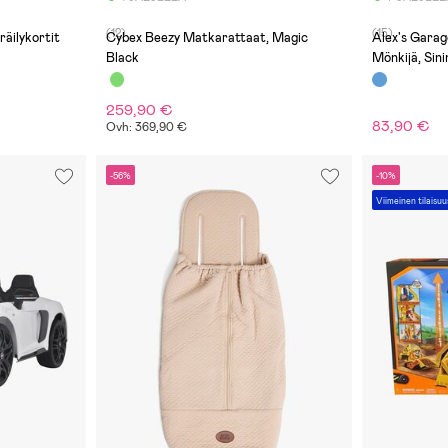
(12)
(15)
räilykortit
Cybex Beezy Matkarattaat, Magic
Alex's Gara
Black
Mönkijä, Sin
259,90 €
83,90 €
Ovh: 369,90 €
-56%
-10%
Viimeinen tilaisuu