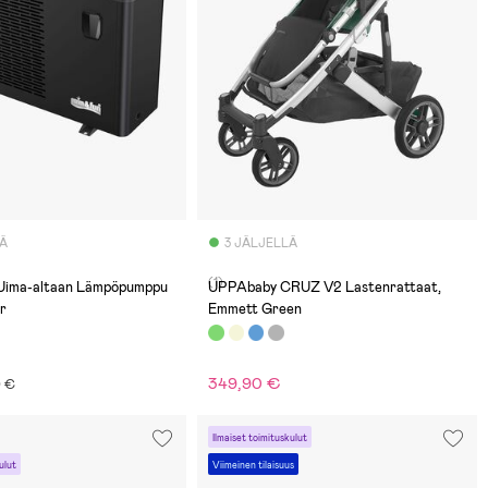
LÄ
3 JÄLJELLÄ
(1)
Uima-altaan Lämpöpumppu
UPPAbaby CRUZ V2 Lastenrattaat,
er
Emmett Green
€
349,90 €
0 €
Ilmaiset toimituskulut
ulut
Viimeinen tilaisuus