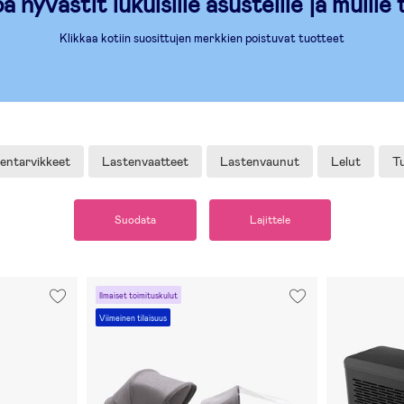
 hyvästit lukuisille asusteille ja muille 
Klikkaa kotiin suosittujen merkkien poistuvat tuotteet
entarvikkeet
Lastenvaatteet
Lastenvaunut
Lelut
Tu
Suodata
Lajittele
Ilmaiset toimituskulut
Viimeinen tilaisuus