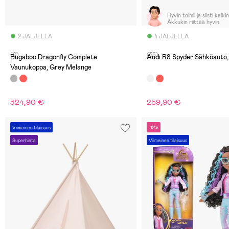
Hyvin toimii ja siisti kaiki
Akkukin riittää hyvin.
2 JÄLJELLÄ
4 JÄLJELLÄ
(0)
(35)
Bugaboo Dragonfly Complete
Audi R8 Spyder Sähköauto,
Vaunukoppa, Grey Melange
324,90 €
259,90 €
Viimeinen tilaisuus
-12%
Superhinta
Viimeinen tilaisuus