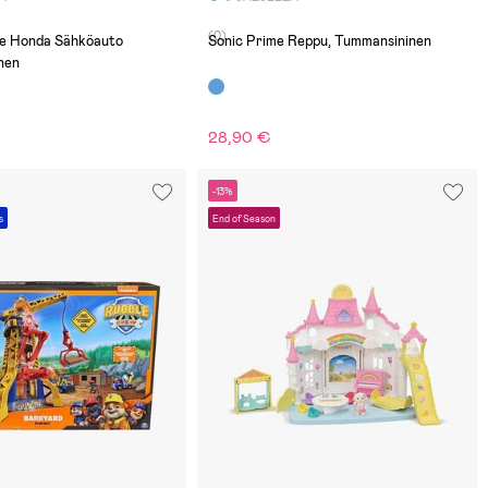
(0)
ge Honda Sähköauto
Sonic Prime Reppu, Tummansininen
inen
28,90 €
-13%
s
End of Season