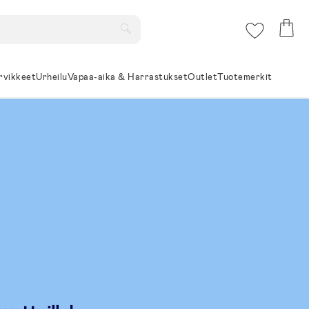
rvikkeet
Urheilu
Vapaa-aika & Harrastukset
Outlet
Tuotemerkit