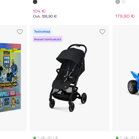
104 €
179,90 €
Ovh: 126,90 €
Testivoittaja
Ilmaiset toimituskulut
1 JÄLJELLÄ
7 JÄLJELL