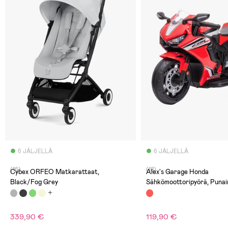
6 JÄLJELLÄ
6 JÄLJELLÄ
(16)
(18)
Cybex ORFEO Matkarattaat,
Alex's Garage Honda
Black/Fog Grey
Sähkömoottoripyörä, Punai
339,90 €
119,90 €