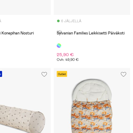
Ä
6 JÄLJELLÄ
(0)
i Konepihan Nosturi
Sylvanian Families Leikkisetti Päiväkoti
25,90 €
Ovh: 49,90 €
s
Outlet