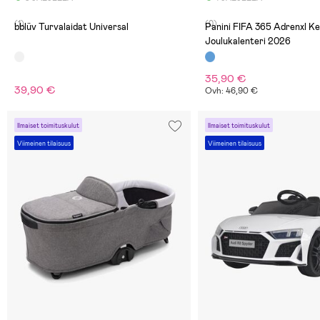
(1)
(0)
bblüv Turvalaidat Universal
Panini FIFA 365 Adrenxl Ke
Joulukalenteri 2026
35,90 €
39,90 €
Ovh: 46,90 €
Ilmaiset toimituskulut
Ilmaiset toimituskulut
Viimeinen tilaisuus
Viimeinen tilaisuus