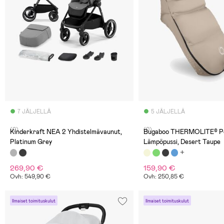
7 JÄLJELLÄ
5 JÄLJELLÄ
(0)
(0)
Kinderkraft NEA 2 Yhdistelmävaunut,
Bugaboo THERMOLITE® P
Platinum Grey
Lämpöpussi, Desert Taupe
269,90 €
159,90 €
Ovh: 549,90 €
Ovh: 250,85 €
Ilmaiset toimituskulut
Ilmaiset toimituskulut