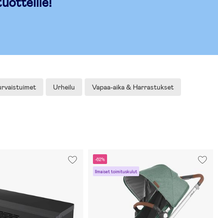
tuotteille!
rvaistuimet
Urheilu
Vapaa-aika & Harrastukset
-62%
Ilmaiset toimituskulut