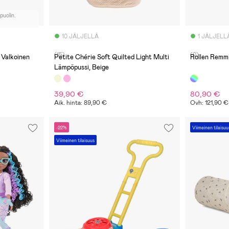
npuolin.
10 JÄLJELLÄ
1 JÄLJELL
(15)
(0)
 Valkoinen
Petite Chérie Soft Quilted Light Multi
Rollen Remm
Lämpöpussi, Beige
39,90 €
80,90 €
Aik. hinta: 89,90 €
Ovh: 121,90 €
-22%
Viimeinen tilaisuu
Viimeinen tilaisuus