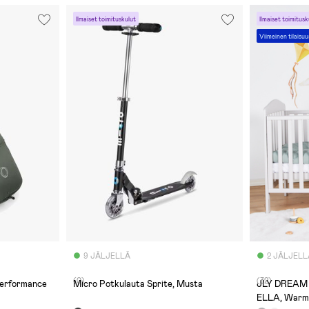
Ilmaiset toimituskulut
Ilmaiset toimitusk
Viimeinen tilaisuu
9 JÄLJELLÄ
2 JÄLJELL
(0)
(32)
erformance
Micro Potkulauta Sprite, Musta
JLY DREAM P
ELLA, Warm