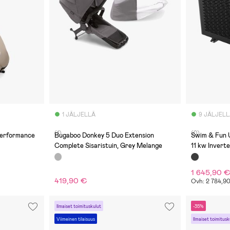
1 JÄLJELLÄ
9 JÄLJEL
(1)
(0)
erformance
Bugaboo Donkey 5 Duo Extension
Swim & Fun 
Complete Sisaristuin, Grey Melange
11 kw Invert
1 645,90 
419,90 €
Ovh: 2 784,9
Ilmaiset toimituskulut
-35%
Viimeinen tilaisuus
Ilmaiset toimitusk