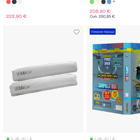
208,90 €
222,90 €
Ovh: 250,85 €
Viimeinen tilaisuus
8 JÄLJELLÄ
1 JÄLJELLÄ