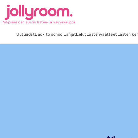
Hoppa
till
innehållet
Pohjoismaiden suurin lasten- ja vauvakauppa
Uutuudet
Back to school
Lahjat
Lelut
Lastenvaatteet
Lasten ke