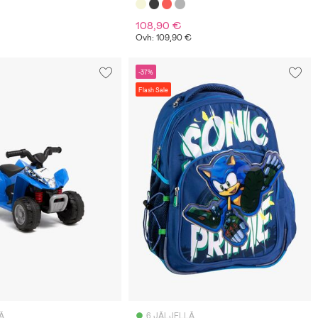
108,90 €
Ovh: 109,90 €
-37%
Flash Sale
Ä
6 JÄLJELLÄ