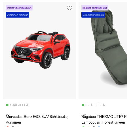
Ilmaiset toimituskulut
Ilmaiset toimituskulut
Viimeinen tilaisuus
Viimeinen tilaisuus
1 JÄLJELLÄ
5 JÄLJELLÄ
(5)
(0)
Mercedes-Benz EQS SUV Sähköauto,
Bugaboo THERMOLITE® P
Punainen
Lämpöpussi, Forest Green