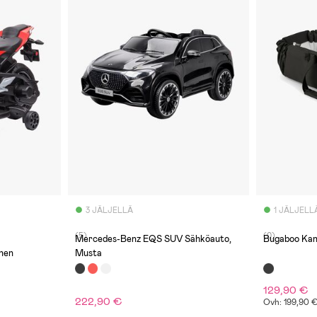
3 JÄLJELLÄ
1 JÄLJELL
(5)
(0)
Mercedes-Benz EQS SUV Sähköauto,
Bugaboo Kan
nen
Musta
129,90 €
222,90 €
Ovh: 199,90 