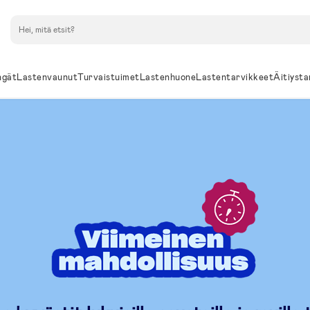
Hae
ngät
Lastenvaunut
Turvaistuimet
Lastenhuone
Lastentarvikkeet
Äitiysta