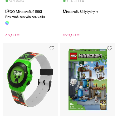
Varastossa
1 JÄLJELLÄ
(0)
(1)
LEGO Minecraft 21593
Minecraft Säilytyshylly
Ensimmäisen yön seikkailu
35,90 €
229,90 €