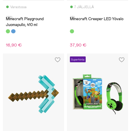
Varastossa
7 JÄLJELLÄ
(20)
(0)
Minecraft Playground
Minecraft Creeper LED Yövalo
Juomapullo, 410 ml
16,90 €
37,90 €
Superhinta