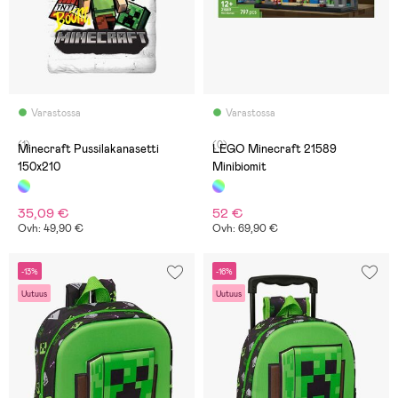
Varastossa
Varastossa
(1)
(0)
Minecraft Pussilakanasetti
LEGO Minecraft 21589
150x210
Minibiomit
35,09 €
52 €
Ovh: 49,90 €
Ovh: 69,90 €
-13%
-16%
Uutuus
Uutuus