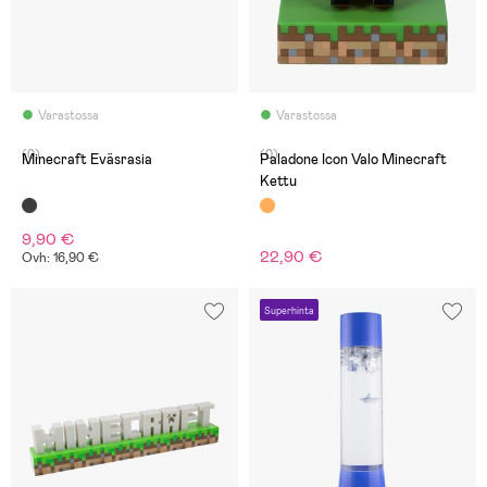
Varastossa
Varastossa
(0)
(0)
Minecraft Eväsrasia
Paladone Icon Valo Minecraft
Kettu
9,90 €
22,90 €
Ovh: 16,90 €
Superhinta