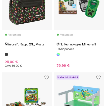
Varastossa
Varastossa
(0)
(0)
Minecraft Reppu 21L, Musta
OTL Technologies Minecraft
Radiopuhelin
25,90 €
36,99 €
Ovh: 36,90 €
Ilmaiset toimituskulut