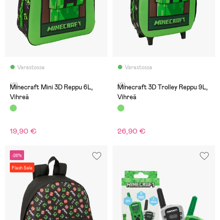
Varastossa
Varastossa
(0)
(0)
Minecraft Mini 3D Reppu 6L,
Minecraft 3D Trolley Reppu 9L,
Vihreä
Vihreä
19,90 €
26,90 €
-26%
Flash Sale