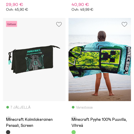
29,90 €
40,90 €
Ovh: 45,90 €
Ovh: 49,99 €
Uutuus
7 JÄLJELLÄ
Varastossa
(0)
(0)
Minecraft Kolmilokeroinen
Minecraft Pyyhe 100% Puuvilla,
Penaali, Screen
Vihreä