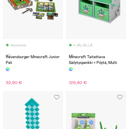
Varastossa
4 JÄLJELLÄ
(0)
(0)
Ravensburger Minecraft Junior
Minecraft Taitettava
Peli
Säilytyspenkki + Pöytä, Multi
32,90 €
129,90 €