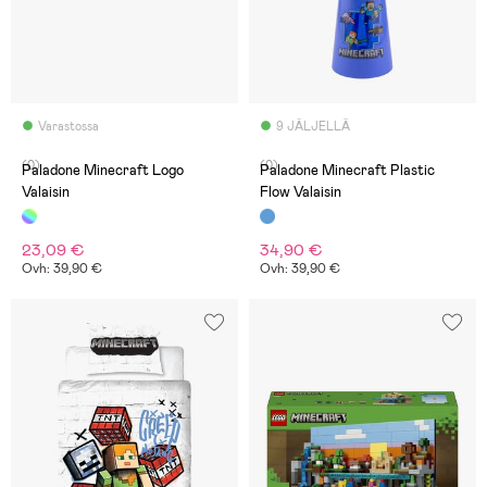
Varastossa
9 JÄLJELLÄ
(0)
(0)
Paladone Minecraft Logo
Paladone Minecraft Plastic
Valaisin
Flow Valaisin
23,09 €
34,90 €
Ovh: 39,90 €
Ovh: 39,90 €