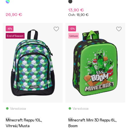
13,90 €
26,90 €
Ovh: 18,90 €
-16%
-13%
End of Season
Uutuus
Varastossa
Varastossa
(0)
(0)
Minecraft Reppu 10L,
Minecraft Mini 3D Reppu 6L,
Vihreä/Musta
Boom