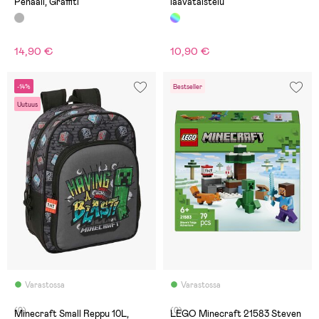
Penaali, Graffiti
laavataistelu
14,90 €
10,90 €
-14%
Bestseller
Uutuus
Varastossa
Varastossa
(0)
(0)
Minecraft Small Reppu 10L,
LEGO Minecraft 21583 Steven