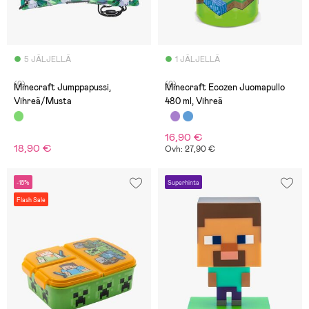
5 JÄLJELLÄ
1 JÄLJELLÄ
(0)
(0)
Minecraft Jumppapussi,
Minecraft Ecozen Juomapullo
Vihreä/Musta
480 ml, Vihreä
16,90 €
18,90 €
Ovh: 27,90 €
-18%
Superhinta
Flash Sale