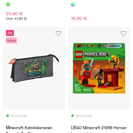
25,90 €
19,90 €
Ovh: 41,90 €
-21%
Uutuus
Varastossa
Varastossa
(0)
(2)
Minecraft Kolmilokeroinen
LEGO Minecraft 21266 Hornan