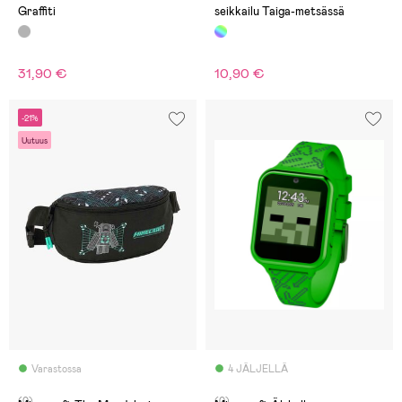
Graffiti
seikkailu Taiga-metsässä
31,90 €
10,90 €
-21%
Uutuus
Varastossa
4 JÄLJELLÄ
(0)
(0)