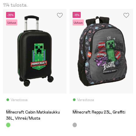
114 tulosta.
-35%
-13%
Uutuus
Uutuus
Varastossa
Varastossa
(0)
(0)
Minecraft Cabin Matkalaukku
Minecraft Reppu 23L, Graffiti
38L, Vihreä/Musta