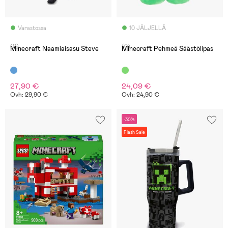
Varastossa
10 JÄLJELLÄ
(0)
(0)
Minecraft Naamiaisasu Steve
Minecraft Pehmeä Säästölipas
27,90 €
24,09 €
Ovh: 29,90 €
Ovh: 24,90 €
-30%
Flash Sale