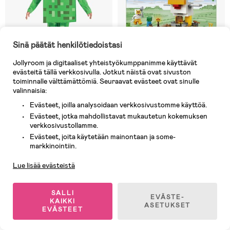
Sinä päätät henkilötiedoistasi
Jollyroom ja digitaaliset yhteistyökumppanimme käyttävät
evästeitä tällä verkkosivulla. Jotkut näistä ovat sivuston
toiminnalle välttämättömiä. Seuraavat evästeet ovat sinulle
valinnaisia:
Varastossa
Varastossa
Evästeet, joilla analysoidaan verkkosivustomme käyttöä.
(0)
(0)
Minecraft Naamiaisasu Creeper
LEGO Minecraft 21585
Evästeet, jotka mahdollistavat mukautetun kokemuksen
Kanafarmi
verkkosivustollamme.
Evästeet, joita käytetään mainontaan ja some-
Asiakaspalvelu
markkinointiin.
28,90 €
22,90 €
Lue lisää evästeistä
1
/
2
SALLI
EVÄSTE-
KAIKKI
ASETUKSET
EVÄSTEET