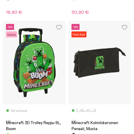
18,90 €
30,90 €
-16%
-18%
Uutuus
Flash Sale
Varastossa
3 JÄLJELLÄ
(0)
(0)
Minecraft 3D Trolley Reppu 9L,
Minecraft Kolmilokeroinen
Boom
Penaali, Musta