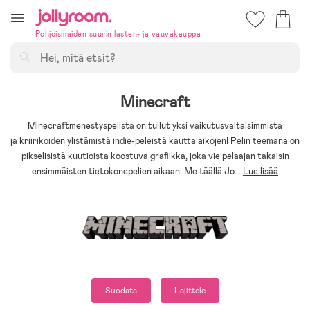
Hoppa
till
Pohjoismaiden suurin lasten- ja vauvakauppa
innehållet
Hae
Minecraft
Minecraftmenestyspelistä on tullut yksi vaikutusvaltaisimmista
ja kriirikoiden ylistämistä indie-peleistä kautta aikojen! Pelin teemana on
pikselisistä kuutioista koostuva grafiikka, joka vie pelaajan takaisin
ensimmäisten tietokonepelien aikaan. Me täällä Jo
...
Lue lisää
Suodata
Lajittele