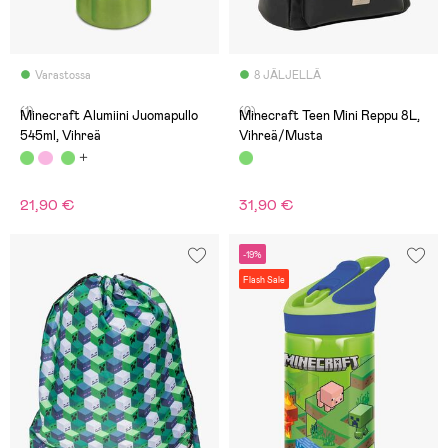
Varastossa
8 JÄLJELLÄ
(1)
(0)
Minecraft Alumiini Juomapullo
Minecraft Teen Mini Reppu 8L,
545ml, Vihreä
Vihreä/Musta
21,90 €
31,90 €
-19%
Flash Sale