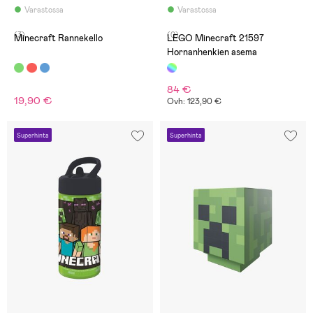
Varastossa
Varastossa
(3)
(0)
Minecraft Rannekello
LEGO Minecraft 21597
Hornanhenkien asema
84 €
19,90 €
Ovh: 123,90 €
Superhinta
Superhinta