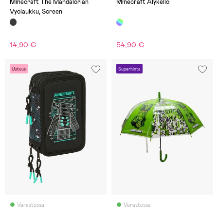
Minecraft The Mandalorian
Minecraft Älykello
Vyölaukku, Screen
14,90 €
54,90 €
Uutuus
Superhinta
Varastossa
Varastossa