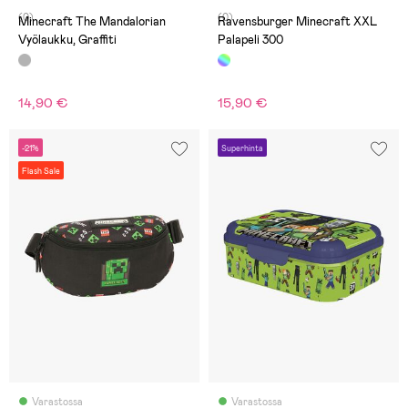
(0)
(0)
Minecraft The Mandalorian
Ravensburger Minecraft XXL
Vyölaukku, Graffiti
Palapeli 300
14,90 €
15,90 €
-21%
Superhinta
Flash Sale
Varastossa
Varastossa