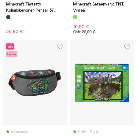
(0)
(0)
Minecraft Täytetty
Minecraft Sateenvarjo TNT,
Kolmilokeroinen Penaali 37
Vihreä
Osaa, Screen
16,90 €
36,90 €
Ovh: 22,90 €
-21%
Uutuus
Varastossa
6 JÄLJELLÄ