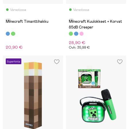
Varastossa
Varastossa
(0)
(0)
Minecraft Timanttihakku
Minecraft Kuulokkeet + Korvat
85dB Creeper
28,90 €
20,90 €
Ovh: 35,99 €
Superhinta