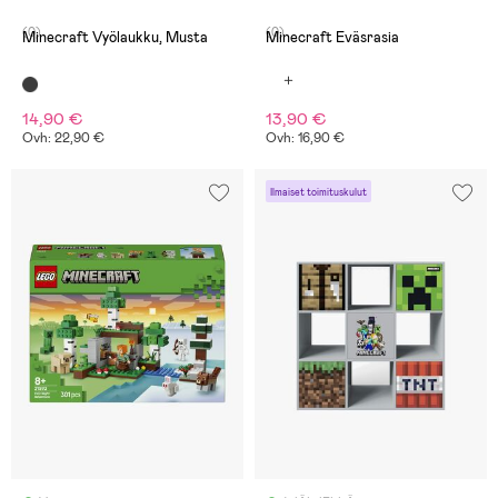
(0)
(0)
Minecraft Vyölaukku, Musta
Minecraft Eväsrasia
14,90 €
13,90 €
Ovh: 22,90 €
Ovh: 16,90 €
Ilmaiset toimituskulut