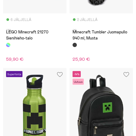
6 JÄLJELLÄ
2 JÄLJELLÄ
(0)
(1)
LEGO Minecraft 21270
Minecraft Tumbler Juomapullo
Sienihieho-talo
940 ml, Musta
59,90 €
25,90 €
Superhinta
-14%
Uutuus