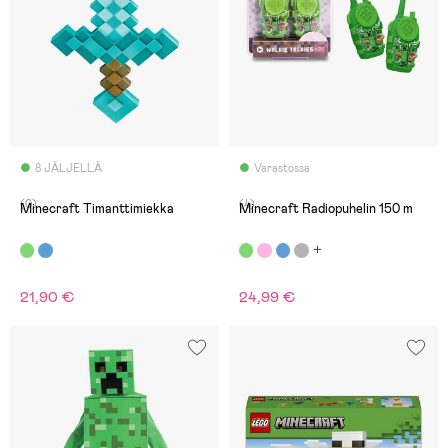
8 JÄLJELLÄ
Varastossa
(0)
(4)
Minecraft Timanttimiekka
Minecraft Radiopuhelin 150 m
21,90 €
24,99 €