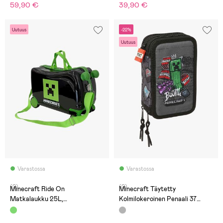
59,90 €
39,90 €
Uutuus
-22%
Uutuus
Varastossa
Varastossa
(0)
(0)
Minecraft Ride On
Minecraft Täytetty
Matkalaukku 25L,
Kolmilokeroinen Penaali 37
Vihreä/Musta
Osaa, Graffiti