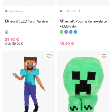
Varastossa
5 JÄLJELLÄ
(1)
(0)
Minecraft LED Torch Valaisin
Minecraft Popsing Karaokelaite
+ LED-valo
29,90 €
45,90 €
Ovh: 39,90 €