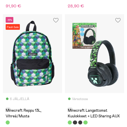
91,90 €
28,90 €
-19%
Flash Sale
6 JÄLJELLÄ
Varastossa
(0)
(0)
Minecraft Reppu 13L,
Minecraft Langattomat
Vihreä/Musta
Kuulokkeet + LED Sharing AUX