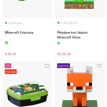
Varastossa
5 JÄLJELLÄ
(11)
(0)
Minecraft Eväsrasia
Paladone Icon Valaisin
Minecraft Steve
8,90 €
22,90 €
-17%
Superhinta
Flash Sale