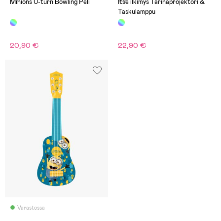
Minions U-turn Bowling Peli
Itse ilkimys Tarinaprojektori &
Taskulamppu
20,90 €
22,90 €
Varastossa