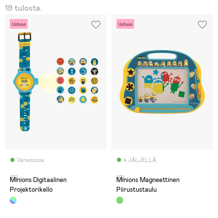
19 tulosta.
Uutuus
Uutuus
Varastossa
4 JÄLJELLÄ
(0)
(0)
Minions Digitaalinen
Minions Magneettinen
Projektorikello
Piirustustaulu