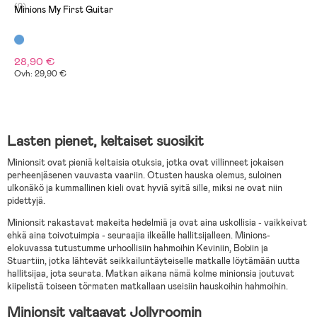
(0)
Minions My First Guitar
28,90 €
Ovh: 29,90 €
Lasten pienet, keltaiset suosikit
Minionsit ovat pieniä keltaisia otuksia, jotka ovat villinneet jokaisen
perheenjäsenen vauvasta vaariin. Otusten hauska olemus, suloinen
ulkonäkö ja kummallinen kieli ovat hyviä syitä sille, miksi ne ovat niin
pidettyjä.
Minionsit rakastavat makeita hedelmiä ja ovat aina uskollisia - vaikkeivat
ehkä aina toivotuimpia - seuraajia ilkeälle hallitsijalleen. Minions-
elokuvassa tutustumme urhoollisiin hahmoihin Keviniin, Bobiin ja
Stuartiin, jotka lähtevät seikkailuntäyteiselle matkalle löytämään uutta
hallitsijaa, jota seurata. Matkan aikana nämä kolme minionsia joutuvat
kiipelistä toiseen törmaten matkallaan useisiin hauskoihin hahmoihin.
Minionsit valtaavat Jollyroomin