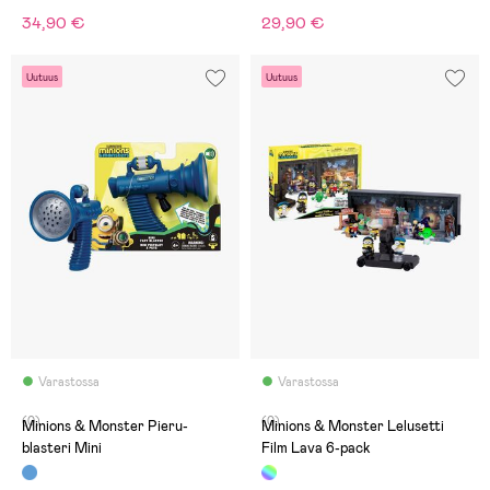
34,90 €
29,90 €
Uutuus
Uutuus
Varastossa
Varastossa
(0)
(0)
Minions & Monster Pieru-
Minions & Monster Lelusetti
blasteri Mini
Film Lava 6-pack