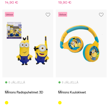
14,90 €
19,90 €
Uutuus
Uutuus
6 JÄLJELLÄ
6 JÄLJELLÄ
(0)
(0)
Minions Radiopuhelimet 3D
Minions Kuulokkeet