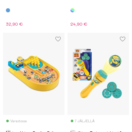
32,90 €
24,90 €
Varastossa
7 JÄLJELLÄ
(0)
(0)