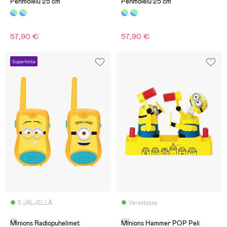
Pehmolelu 25 cm
Pehmolelu 25 cm
57,90 €
57,90 €
Superhinta
5 JÄLJELLÄ
Varastossa
(1)
(0)
Minions Radiopuhelimet
Minions Hammer POP Peli