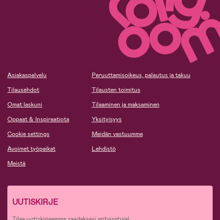
Asiakaspalvelu
Peruuttamisoikeus, palautus ja takuu
Tilausehdot
Tilausten toimitus
Omat laskuni
Tilaaminen ja maksaminen
Oppaat & Inspiraatiota
Yksityisyys
Cookie settings
Meidän vastuumme
Avoimet työpaikat
Lehdistö
Meistä
UUTISKIRJE
Tilaa uutiskirjeemme saadaksesi erityisetuja!