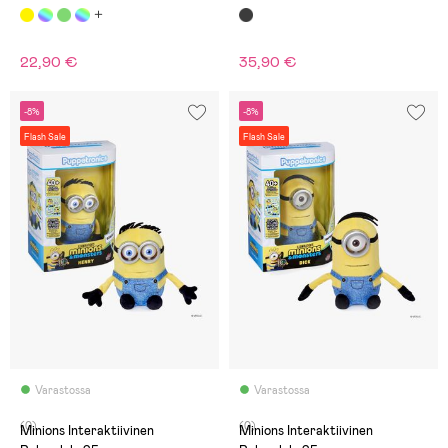
22,90 €
35,90 €
-8%
-8%
Flash Sale
Flash Sale
Varastossa
Varastossa
(0)
(0)
Minions Interaktiivinen
Minions Interaktiivinen