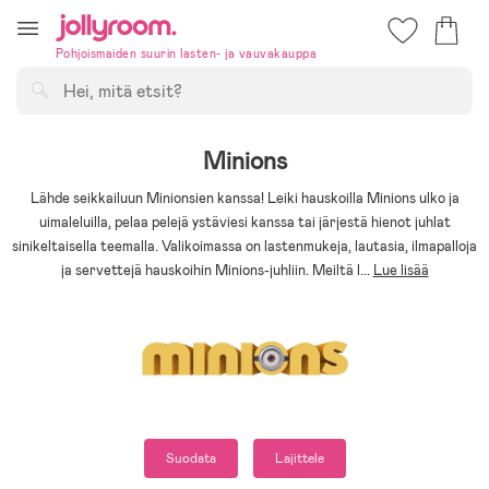
Hoppa
till
Pohjoismaiden suurin lasten- ja vauvakauppa
innehållet
Hae
Minions
Lähde seikkailuun Minionsien kanssa! Leiki hauskoilla Minions ulko ja
uimaleluilla, pelaa pelejä ystäviesi kanssa tai järjestä hienot juhlat
sinikeltaisella teemalla. Valikoimassa on lastenmukeja, lautasia, ilmapalloja
ja servettejä hauskoihin Minions-juhliin. Meiltä l
...
Lue lisää
Suodata
Lajittele