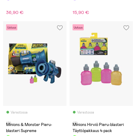
36,90 €
15,90 €
Uutuus
Uutuus
Varastossa
Varastossa
(0)
(0)
Minions & Monster Pieru-
Minions Hirviö Pieru-blasteri
blasteri Supreme
Täyttöpakkaus 4-pack