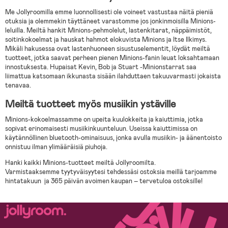
Me Jollyroomilla emme luonnollisesti ole voineet vastustaa näitä pieniä
otuksia ja olemmekin täyttäneet varastomme jos jonkinmoisilla Minions-
leluilla. Meiltä hankit Minions-pehmolelut, lastenkitarat, näppäimistöt,
soitinkokoelmat ja hauskat hahmot elokuvista Minions ja Itse Ilkimys.
Mikäli hakusessa ovat lastenhuoneen sisustuselementit, löydät meiltä
tuotteet, jotka saavat perheen pienen Minions-fanin leuat loksahtamaan
innostuksesta. Hupaisat Kevin, Bob ja Stuart -Minionstarrat saa
liimattua katsomaan ikkunasta sisään ilahduttaen takuuvarmasti jokaista
tenavaa.
Meiltä tuotteet myös musiikin ystäville
Minions-kokoelmassamme on upeita kuulokkeita ja kaiuttimia, jotka
sopivat erinomaisesti musiikinkuunteluun. Useissa kaiuttimissa on
käytännöllinen bluetooth-ominaisuus, jonka avulla musiikin- ja äänentoisto
onnistuu ilman ylimääräisiä piuhoja.
Hanki kaikki Minions-tuotteet meiltä Jollyroomilta.
Varmistaaksemme tyytyväisyytesi tehdessäsi ostoksia meillä tarjoamme
hintatakuun ja 365 päivän avoimen kaupan – tervetuloa ostoksille!