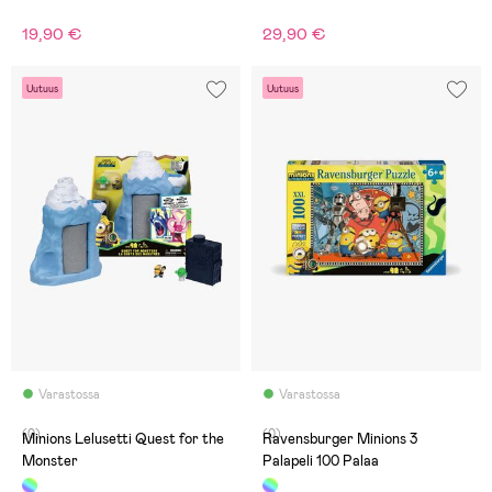
19,90 €
29,90 €
Uutuus
Uutuus
Varastossa
Varastossa
(0)
(0)
Minions Lelusetti Quest for the
Ravensburger Minions 3
Monster
Palapeli 100 Palaa