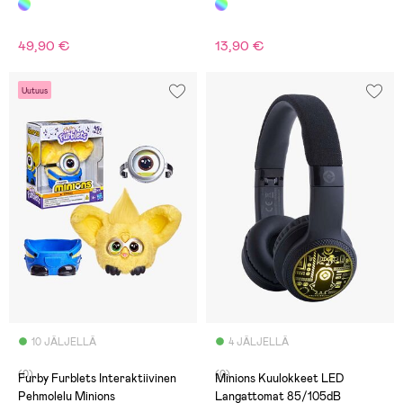
49,90 €
13,90 €
Uutuus
10 JÄLJELLÄ
4 JÄLJELLÄ
(0)
(0)
Furby Furblets Interaktiivinen
Minions Kuulokkeet LED
Pehmolelu Minions
Langattomat 85/105dB