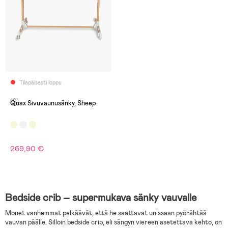
Tilapäisesti loppu
(0)
Quax Sivuvaunusänky, Sheep
269,90 €
Bedside crib – supermukava sänky vauvalle
Monet vanhemmat pelkäävät, että he saattavat unissaan pyörähtää
vauvan päälle. Silloin bedside crip, eli sängyn viereen asetettava kehto, on