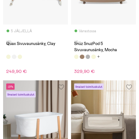
5 JÄLJELLÄ
Varastossa
(0)
(1)
Quax Sivuvaunusänky, Clay
Snüz SnuzPod 5
Sivuvaunusänky, Mocha
249,90 €
329,90 €
-21%
Ilmaiset toimituskulut
Ilmaiset toimituskulut