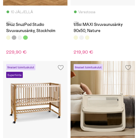
10 JÄLJELLÄ
Varastossa
(2)
(9)
Snüz SnuzPod Studio
tiSsi MAXI Sivuvaunusänky
Sivuvaunusänky, Stockholm
90x50, Nature
229,90 €
219,90 €
Ilmaiset toimituskulut
Ilmaiset toimituskulut
Superhinta