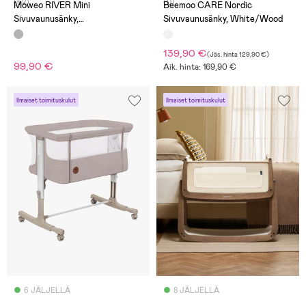
(62)
(0)
Moweo RIVER Mini
Beemoo CARE Nordic
Sivuvaunusänky,
Sivuvaunusänky, White/Wood
Tummanharmaa
139,90 €
(
Jäs. hinta
129,90 €
)
99,90 €
Aik. hinta: 169,90 €
Ilmaiset toimituskulut
Ilmaiset toimituskulut
6 JÄLJELLÄ
8 JÄLJELLÄ