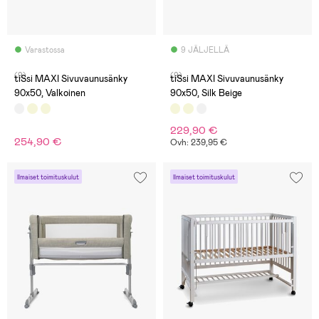
Varastossa
9 JÄLJELLÄ
(9)
(9)
tiSsi MAXI Sivuvaunusänky
tiSsi MAXI Sivuvaunusänky
90x50, Valkoinen
90x50, Silk Beige
229,90 €
254,90 €
Ovh: 239,95 €
Ilmaiset toimituskulut
Ilmaiset toimituskulut