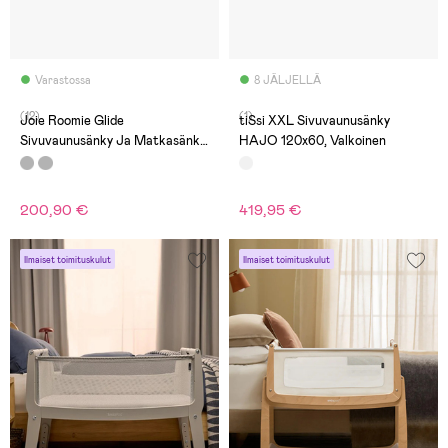
Varastossa
8 JÄLJELLÄ
(12)
(1)
Joie Roomie Glide
tiSsi XXL Sivuvaunusänky
Sivuvaunusänky Ja Matkasänky,
HAJO 120x60, Valkoinen
Almond
200,90 €
419,95 €
Ilmaiset toimituskulut
Ilmaiset toimituskulut