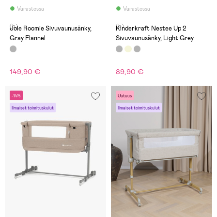
Varastossa
Varastossa
(5)
(5)
Joie Roomie Sivuvaunusänky,
Kinderkraft Nestee Up 2
Gray Flannel
Sivuvaunusänky, Light Grey
149,90 €
89,90 €
-14%
Uutuus
Ilmaiset toimituskulut
Ilmaiset toimituskulut