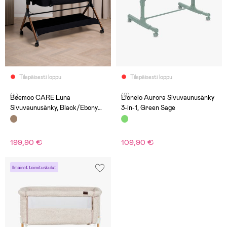
Tilapäisesti loppu
Tilapäisesti loppu
(4)
(0)
Beemoo CARE Luna
Lionelo Aurora Sivuvaunusänky
Sivuvaunusänky, Black/Ebony
3-in-1, Green Sage
Oak
199,90 €
109,90 €
Ilmaiset toimituskulut