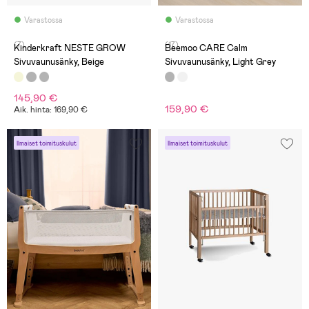
Varastossa
Varastossa
(7)
(17)
Kinderkraft NESTE GROW
Beemoo CARE Calm
Sivuvaunusänky, Beige
Sivuvaunusänky, Light Grey
145,90 €
159,90 €
Aik. hinta: 169,90 €
Ilmaiset toimituskulut
Ilmaiset toimituskulut