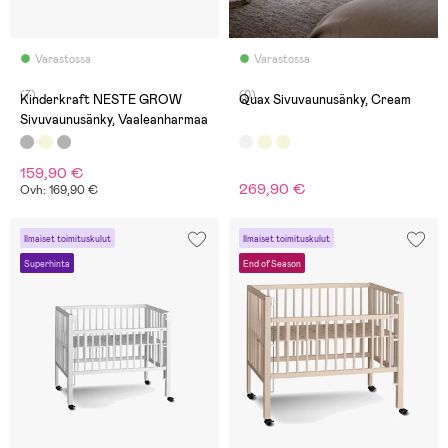
Varastossa
Varastossa
(7)
(0)
Kinderkraft NESTE GROW
Quax Sivuvaunusänky, Cream
Sivuvaunusänky, Vaaleanharmaa
159,90 €
269,90 €
Ovh: 169,90 €
Ilmaiset toimituskulut
Ilmaiset toimituskulut
Superhinta
End of Season