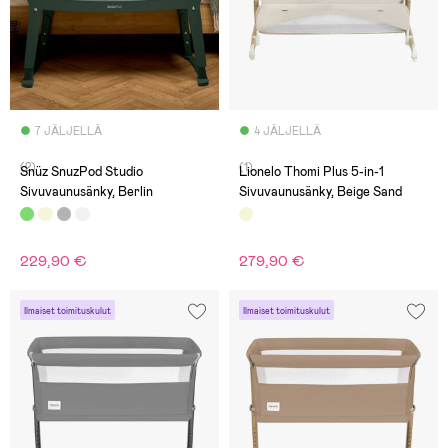
7 JÄLJELLÄ
4 JÄLJELLÄ
(2)
(1)
Snüz SnuzPod Studio
Lionelo Thomi Plus 5-in-1
Sivuvaunusänky, Berlin
Sivuvaunusänky, Beige Sand
229,90 €
279,90 €
Ilmaiset toimituskulut
Ilmaiset toimituskulut