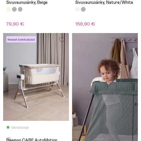
Sivuvaunusänky, Beige
Sivuvaunusänky, Nature/White
79,90 €
159,90 €
Ilmaiset toimituskulut
Varastossa
(3)
Beemoo CARE AutoMotion