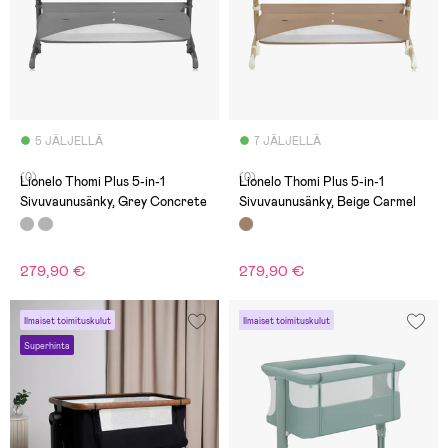
5 JÄLJELLÄ
7 JÄLJELLÄ
(0)
(0)
Lionelo Thomi Plus 5-in-1
Lionelo Thomi Plus 5-in-1
Sivuvaunusänky, Grey Concrete
Sivuvaunusänky, Beige Carmel
279,90 €
279,90 €
Ilmaiset toimituskulut
Ilmaiset toimituskulut
Superhinta