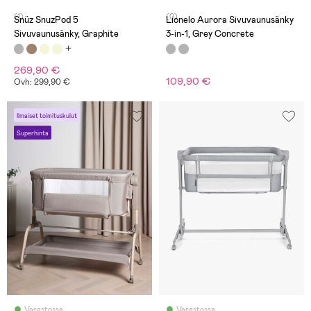
(1)
(0)
Snüz SnuzPod 5
Lionelo Aurora Sivuvaunusänky
Sivuvaunusänky, Graphite
3-in-1, Grey Concrete
269,90 €
109,90 €
Ovh: 299,90 €
Ilmaiset toimituskulut
Superhinta
Varastossa
Varastossa