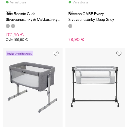
Varastossa
Varastossa
(12)
(9)
Joie Roomie Glide
Beemoo CARE Every
Sivuvaunusänky & Matkasänky,
Sivuvaunusänky, Deep Grey
Foggy Gray
170,90 €
79,90 €
Ovh: 199,90 €
Ilmaiset toimituskulut