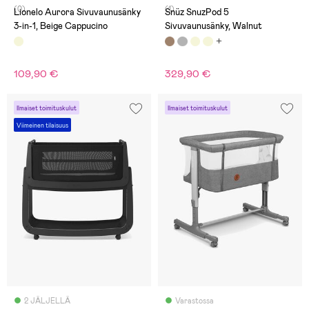
(0)
(1)
Lionelo Aurora Sivuvaunusänky
Snüz SnuzPod 5
3-in-1, Beige Cappucino
Sivuvaunusänky, Walnut
109,90 €
329,90 €
Ilmaiset toimituskulut
Ilmaiset toimituskulut
Viimeinen tilaisuus
2 JÄLJELLÄ
Varastossa