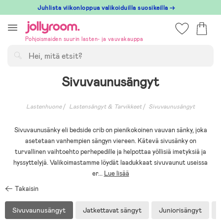
Hoppa
Juhlista viikonloppua valikoiduilla suosikeilla →
till
innehållet
Pohjoismaiden suurin lasten- ja vauvakauppa
Hae
Sivuvaunusängyt
Lastenhuone
Lastensängyt & Tarvikkeet
Sivuvaunusängyt
Sivuvaunusänky eli bedside crib on pienikokoinen vauvan sänky, joka
asetetaan vanhempien sängyn viereen. Kätevä sivusänky on
turvallinen vaihtoehto perhepedille ja helpottaa yöllisiä imetyksiä ja
hyssyttelyjä. Valikoimastamme löydät laadukkaat sivuvaunut useissa
er
...
Lue lisää
Takaisin
Sivuvaunusängyt
Jatkettavat sängyt
Juniorisängyt