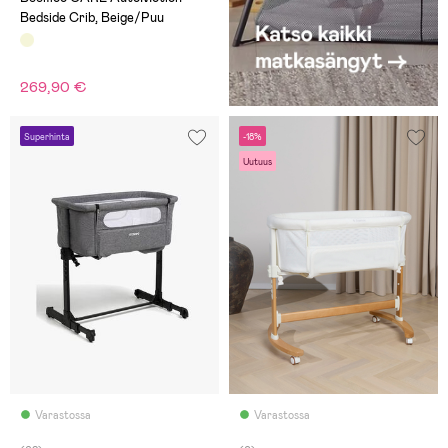
Bedside Crib, Beige/Puu
269,90 €
Superhinta
-18%
Uutuus
Varastossa
Varastossa