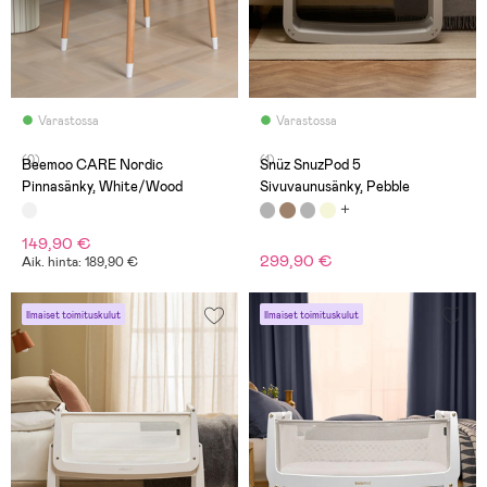
Varastossa
Varastossa
(0)
(1)
Beemoo CARE Nordic
Snüz SnuzPod 5
Pinnasänky, White/Wood
Sivuvaunusänky, Pebble
149,90 €
299,90 €
Aik. hinta: 189,90 €
Ilmaiset toimituskulut
Ilmaiset toimituskulut