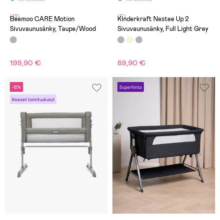
(13)
(5)
Beemoo CARE Motion
Kinderkraft Nestee Up 2
Sivuvaunusänky, Taupe/Wood
Sivuvaunusänky, Full Light Grey
199,90 €
89,90 €
-12%
Superhinta
Ilmaiset toimituskulut