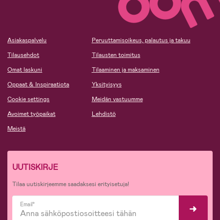
Asiakaspalvelu
Peruuttamisoikeus, palautus ja takuu
Tilausehdot
Tilausten toimitus
Omat laskuni
Tilaaminen ja maksaminen
Oppaat & Inspiraatiota
Yksityisyys
Cookie settings
Meidän vastuumme
Avoimet työpaikat
Lehdistö
Meistä
UUTISKIRJE
Tilaa uutiskirjeemme saadaksesi erityisetuja!
Email*