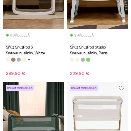
8 JÄLJELLÄ
2 JÄLJELLÄ
(1)
(2)
Snüz SnuzPod 5
Snüz SnuzPod Studio
Sivuvaunusänky, White
Sivuvaunusänky, Paris
299,90 €
229,90 €
Ilmaiset toimituskulut
Ilmaiset toimituskulut