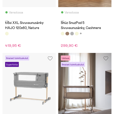
Varastossa
Varastossa
(1)
(1)
tiSsi XXL Sivuvaunusänky
Snüz SnuzPod 5
HAJO 120x60, Nature
Sivuvaunusänky, Cashmere
419,95 €
299,90 €
Ilmaiset toimituskulut
Uutuus
Superhinta
Ilmaiset toimituskulut