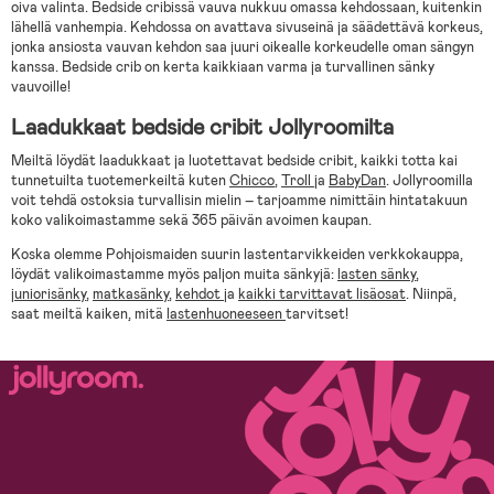
oiva valinta. Bedside cribissä vauva nukkuu omassa kehdossaan, kuitenkin
lähellä vanhempia. Kehdossa on avattava sivuseinä ja säädettävä korkeus,
jonka ansiosta vauvan kehdon saa juuri oikealle korkeudelle oman sängyn
kanssa. Bedside crib on kerta kaikkiaan varma ja turvallinen sänky
vauvoille!
Laadukkaat bedside cribit Jollyroomilta
Meiltä löydät laadukkaat ja luotettavat bedside cribit, kaikki totta kai
tunnetuilta tuotemerkeiltä kuten
Chicco
,
Troll
ja
BabyDan
. Jollyroomilla
voit tehdä ostoksia turvallisin mielin – tarjoamme nimittäin hintatakuun
koko valikoimastamme sekä 365 päivän avoimen kaupan.
Koska olemme Pohjoismaiden suurin lastentarvikkeiden verkkokauppa,
löydät valikoimastamme myös paljon muita sänkyjä:
lasten sänky
,
juniorisänky
,
matkasänky
,
kehdot
ja
kaikki tarvittavat lisäosat
. Niinpä,
saat meiltä kaiken, mitä
lastenhuoneeseen
tarvitset!