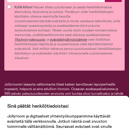
Kyllä kiitos!
Haluan tilata uutiskirjeen ja saada henkilökohtaisia
alennuksia, tarjouksia ja uutisia. Hyväksyn siten henkilötietojeni
käsittelyn ohessa mainituilla tavoilla.
Uutiskirjeemme käyttää evästeitä ja muita vastaavia tekniikoita, joilla
mitataan avaamisastetta ja asiakkaidemme kiinnostusta
tarjouksiamme kohtaan. Niiden avulla myös luodaan kohdennettua
mainontaa, sisältömarkkinointia sekä tilastoja asiakkaistamme.
Yksityisyydensuoja-
ja
evästekäytännöistämme
saat lisätietoa
henkilötietojesi käytöstä ja suojaamisesta sekä käyttämistämme
evästeistä. Voit milloin tahansa perua suostumuksesi henkilötietojesi
käsittelyyn ja evästeiden käyttöön irtisanomalla uutiskirjeemme
tilauksen.
Jollyroomin laajasta valikoimasta tilaat kaiken tarvittavan lapsiperheelle
nopeasti, helposti ja aina edullisin hinnoin. Osaavan asiakaspalvelumme ja
365 päivän palautusoikeuden ansiosta voit tuntea olosi turvalliseksi ja tehdä
ostoksia hyvillä mielin. Jollyroomilta saat lastenvaunut, turvaistuimet,
vaatteet vauvoille ja lapsille, inspiroivia sisustustuotteita lastenhuoneeseen,
Sinä päätät henkilötiedoistasi
lastentarvikkeita sekä paljon muuta. Meiltä löydät lukuisia tunnettuja
tuotemerkkejä, kuten Britax, Maxi-Cosi, Baby Jogger, BabyBjörn, Didriksons,
Jollyroom ja digitaaliset yhteistyökumppanimme käyttävät
KidKraft, Ergobaby, Philips Avent, Neonate, Cybex, LEGO ja monia muita!
evästeitä tällä verkkosivulla. Jotkut näistä ovat sivuston
Tervetuloa shoppailemaan Pohjoismaiden suurimpaan lastentarvikkeiden
verkkokauppaan!
toiminnalle välttämättömiä. Seuraavat evästeet ovat sinulle