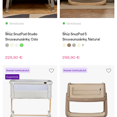
Varastossa
Varastossa
(2)
(1)
Snüz SnuzPod Studio
Snüz SnuzPod 5
Sivuvaunusänky, Oslo
Sivuvaunusänky, Natural
229,90 €
299,90 €
Ilmaiset toimituskulut
Ilmaiset toimituskulut
Superhinta