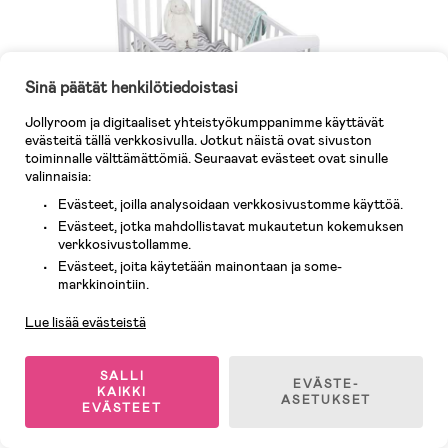
Sinä päätät henkilötiedoistasi
Jollyroom ja digitaaliset yhteistyökumppanimme käyttävät
evästeitä tällä verkkosivulla. Jotkut näistä ovat sivuston
JLY Dream Lux Dropside Pinnasänky
toiminnalle välttämättömiä. Seuraavat evästeet ovat sinulle
valinnaisia:
Lisätietoa tuotteesta
Evästeet, joilla analysoidaan verkkosivustomme käyttöä.
Evästeet, jotka mahdollistavat mukautetun kokemuksen
verkkosivustollamme.
Evästeet, joita käytetään mainontaan ja some-
Asiakaspalvelu
markkinointiin.
Lue lisää evästeistä
SALLI
EVÄSTE-
KAIKKI
ASETUKSET
EVÄSTEET
Moweo Relax Babysitteri
Varoitus: Putoamis- ja loukkaantumisvaara