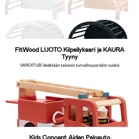
FitWood LUOTO Kiipeilykaari ja KAURA
Tyyny
VAROITUS! Vedetään takaisin turvallisuusriskin vuoksi
Kids Concept Aiden Paloauto