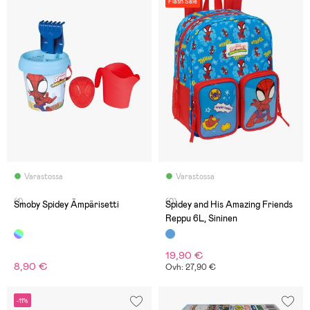
Flash Sale
Varastossa
Varastossa
(1)
(0)
Smoby Spidey Ämpärisetti
Spidey and His Amazing Friends
Reppu 6L, Sininen
19,90 €
8,90 €
Ovh: 27,90 €
-11%