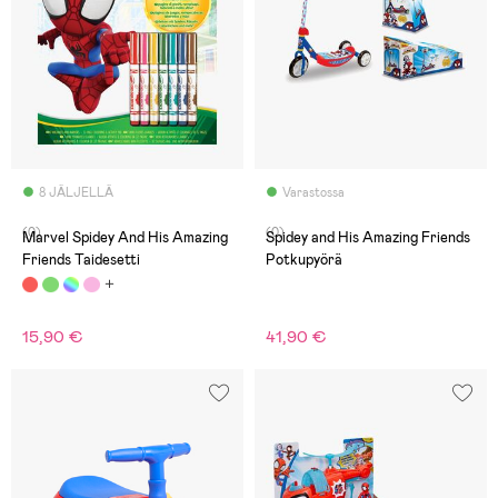
8 JÄLJELLÄ
Varastossa
(0)
(0)
Marvel Spidey And His Amazing
Spidey and His Amazing Friends
Friends Taidesetti
Potkupyörä
15,90 €
41,90 €