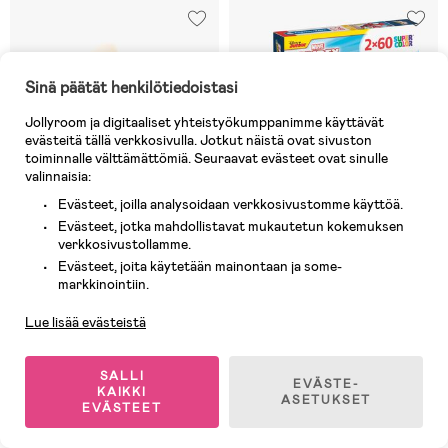
Sinä päätät henkilötiedoistasi
Jollyroom ja digitaaliset yhteistyökumppanimme käyttävät
evästeitä tällä verkkosivulla. Jotkut näistä ovat sivuston
toiminnalle välttämättömiä. Seuraavat evästeet ovat sinulle
valinnaisia:
Evästeet, joilla analysoidaan verkkosivustomme käyttöä.
Evästeet, jotka mahdollistavat mukautetun kokemuksen
verkkosivustollamme.
Evästeet, joita käytetään mainontaan ja some-
Asiakaspalvelu
markkinointiin.
10 JÄLJELLÄ
Varastossa
Lue lisää evästeistä
(0)
(0)
Spidey and His Amazing Friends
Clementoni Spidey And His
Seikkailusetti Radiopuhelimet
Amazing Friends Palapelit 2x60
SALLI
120 m
EVÄSTE-
KAIKKI
ASETUKSET
48,90 €
EVÄSTEET
11,90 €
Ovh: 49,90 €