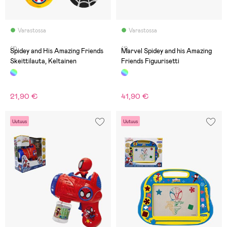
Varastossa
Varastossa
(1)
(1)
Spidey and His Amazing Friends
Marvel Spidey and his Amazing
Skeittilauta, Keltainen
Friends Figuurisetti
21,90 €
41,90 €
Uutuus
Uutuus