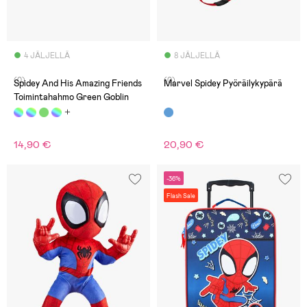
4 JÄLJELLÄ
8 JÄLJELLÄ
(0)
(0)
Spidey And His Amazing Friends
Marvel Spidey Pyöräilykypärä
Toimintahahmo Green Goblin
14,90 €
20,90 €
-36%
Flash Sale