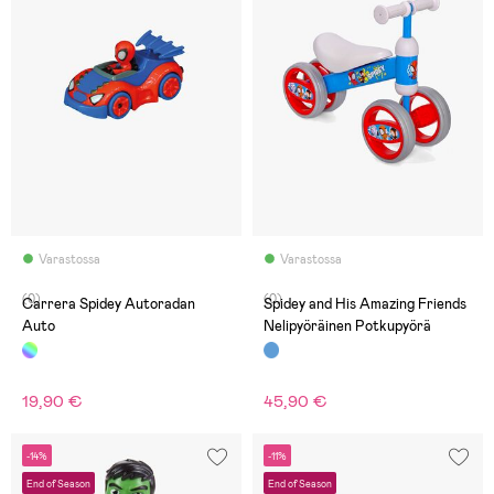
Varastossa
Varastossa
(0)
(0)
Carrera Spidey Autoradan
Spidey and His Amazing Friends
Auto
Nelipyöräinen Potkupyörä
19,90 €
45,90 €
-14%
-11%
End of Season
End of Season