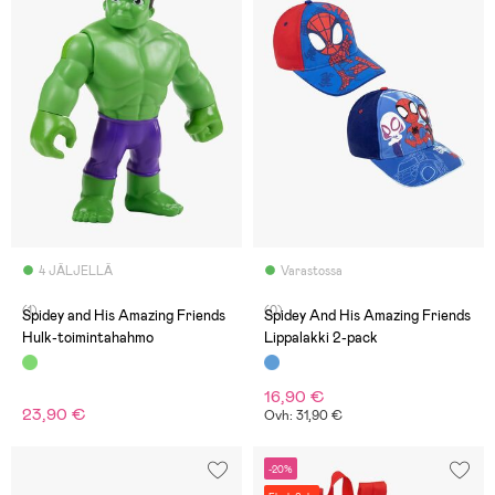
4 JÄLJELLÄ
Varastossa
(1)
(0)
Spidey and His Amazing Friends
Spidey And His Amazing Friends
Hulk-toimintahahmo
Lippalakki 2-pack
16,90 €
23,90 €
Ovh: 31,90 €
-20%