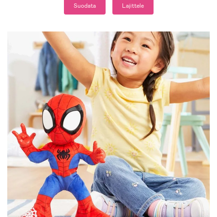
Suodata
Lajittele