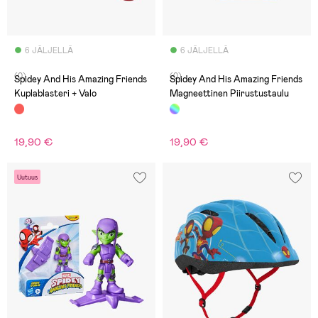
6 JÄLJELLÄ
6 JÄLJELLÄ
(0)
(0)
Spidey And His Amazing Friends
Spidey And His Amazing Friends
Kuplablasteri + Valo
Magneettinen Piirustustaulu
19,90 €
19,90 €
Uutuus