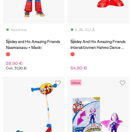
Varastossa
2 JÄLJELLÄ
(1)
(0)
Spidey and His Amazing Friends
Spidey And His Amazing Friends
Naamiaisasu + Maski
Interaktiivinen Hahmo Dance N
Rescue Spidey
28,90 €
54,90 €
Ovh: 31,90 €
Uutuus