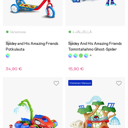
Varastossa
4 JÄLJELLÄ
(0)
(0)
Spidey and His Amazing Friends
Spidey And His Amazing Friends
Potkulauta
Toimintahahmo Ghost-Spider
34,90 €
15,90 €
Viimeinen tilaisuus