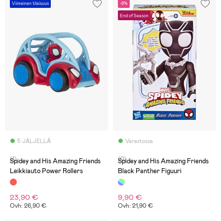
Viimeinen tilaisuus
-9%
End of Season
5 JÄLJELLÄ
Varastossa
(1)
(0)
Spidey and His Amazing Friends
Spidey and His Amazing Friends
Leikkiauto Power Rollers
Black Panther Figuuri
23,90 €
9,90 €
Ovh: 26,90 €
Ovh: 21,90 €