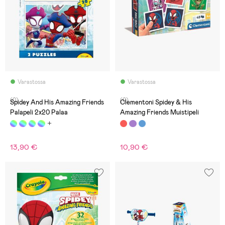
Varastossa
Varastossa
(0)
(0)
Spidey And His Amazing Friends
Clementoni Spidey & His
Palapeli 2x20 Palaa
Amazing Friends Muistipeli
13,90 €
10,90 €