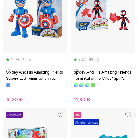
2 JÄLJELLÄ
4 JÄLJELLÄ
(0)
(0)
Spidey And His Amazing Friends
Spidey And His Amazing Friends
Supersized Toimintahahmo
Toimintahahmo Miles “Spin”
Captain America: Steve Rogers
Morales
18,90 €
14,90 €
Superhinta
-11%
Viimeinen tilaisuus