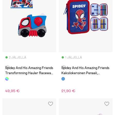
2 JÄLJELLÄ
1 JÄLJELLÄ
(0)
(0)
Spidey And His Amazing Friends
Spidey And His Amazing Friends
Transformning Hauler Raceway
Kaksilokeroinen Penaali,
Ajoneuvo
Sininen/Punainen
49,95 €
21,90 €