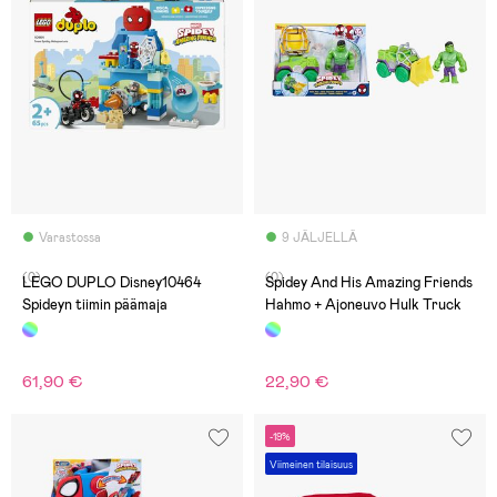
Varastossa
9 JÄLJELLÄ
(0)
(0)
LEGO DUPLO Disney10464
Spidey And His Amazing Friends
Spideyn tiimin päämaja
Hahmo + Ajoneuvo Hulk Truck
61,90 €
22,90 €
-19%
Viimeinen tilaisuus