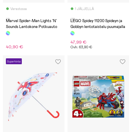
Varastossa
1 JÄLJELLÄ
(1)
(0)
Marvel Spider-Man Lights 'N'
LEGO Spidey 11200 Spideyn ja
Sounds Lentokone Potkuauto
Gobbyn lentotaistelu puumajalla
47,99 €
40,90 €
Ovh: 63,90 €
Superhinta