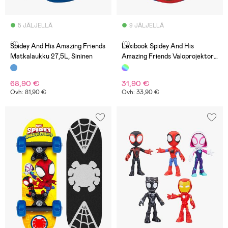
5 JÄLJELLÄ
9 JÄLJELLÄ
(0)
(0)
Spidey And His Amazing Friends
Lexibook Spidey And His
Matkalaukku 27,5L, Sininen
Amazing Friends Valoprojektori
Herätyskello
68,90 €
31,90 €
Ovh: 81,90 €
Ovh: 33,90 €