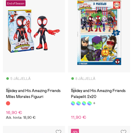
End of Season
5 JÄLJELLÄ
8 JÄLJELLÄ
(1)
(0)
Spidey and His Amazing Friends
Spidey and His Amazing Friends
Miles Morales Figuuri
Palapelit 2x20
16,90 €
11,90 €
Aik. hinta: 18,90 €
-12%