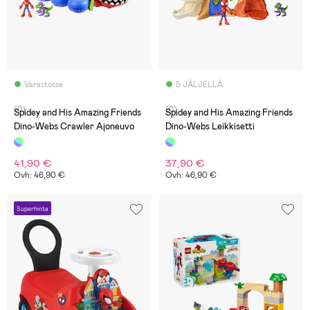
Varastossa
5 JÄLJELLÄ
(0)
(0)
Spidey and His Amazing Friends
Spidey and His Amazing Friends
Dino-Webs Crawler Ajoneuvo
Dino-Webs Leikkisetti
41,90 €
37,90 €
Ovh: 46,90 €
Ovh: 46,90 €
Superhinta