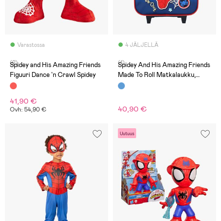
Varastossa
4 JÄLJELLÄ
(2)
(1)
Spidey and His Amazing Friends
Spidey And His Amazing Friends
Figuuri Dance 'n Crawl Spidey
Made To Roll Matkalaukku,
Web-Out
41,90 €
40,90 €
Ovh: 54,90 €
Uutuus