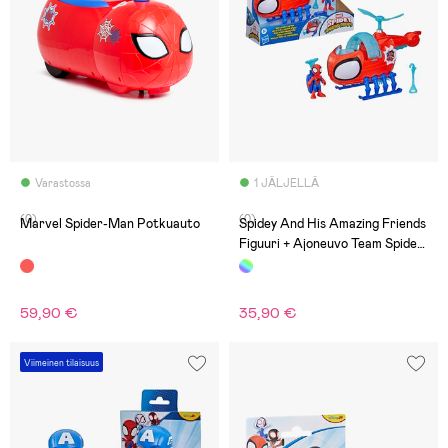
Varastossa
1 JÄLJELLÄ
(0)
(0)
Marvel Spider-Man Potkuauto
Spidey And His Amazing Friends
Figuuri + Ajoneuvo Team Spidey
Copter
59,90 €
35,90 €
Viimeinen tilaisuus