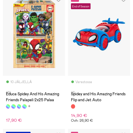
End of Season
10 JÄLJELLÄ
Varastossa
(0)
(1)
Educa Spidey And His Amazing
Spidey and His Amazing Friends
Friends Palapeli 2x25 Palaa
Flip and Jet Auto
14,90 €
17,90 €
Ovh: 26,90 €