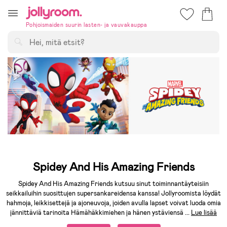
Hoppa
till
Pohjoismaiden suurin lasten- ja vauvakauppa
innehållet
Hae
Spidey And His Amazing Friends
Spidey And His Amazing Friends kutsuu sinut toiminnantäyteisiin
seikkailuihin suosittujen supersankareidensa kanssa! Jollyroomista löydät
hahmoja, leikkisettejä ja ajoneuvoja, joiden avulla lapset voivat luoda omia
jännittäviä tarinoita Hämähäkkimiehen ja hänen ystäviensä
...
Lue lisää