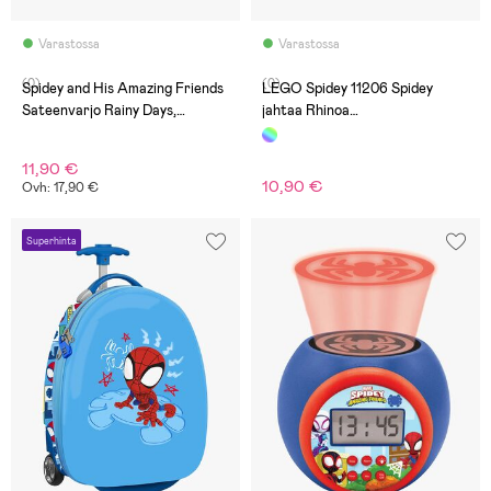
Varastossa
Varastossa
(0)
(0)
Spidey and His Amazing Friends
LEGO Spidey 11206 Spidey
Sateenvarjo Rainy Days,
jahtaa Rhinoa
Punainen
moottoripyörällään
11,90 €
10,90 €
Ovh: 17,90 €
Superhinta