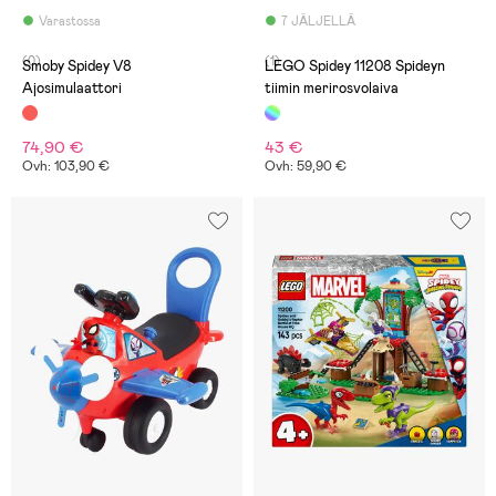
Varastossa
7 JÄLJELLÄ
(0)
(1)
Smoby Spidey V8
LEGO Spidey 11208 Spideyn
Ajosimulaattori
tiimin merirosvolaiva
74,90 €
43 €
Ovh: 103,90 €
Ovh: 59,90 €