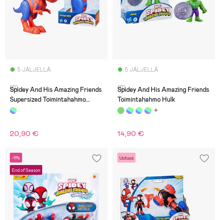
5 JÄLJELLÄ
5 JÄLJELLÄ
(0)
(0)
Spidey And His Amazing Friends
Spidey And His Amazing Friends
Supersized Toimintahahmo
Toimintahahmo Hulk
Spidey-Rex 23 cm
20,90 €
14,90 €
-11%
Uutuus
End of Season