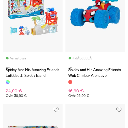
Varastossa
4 JÄLJELLÄ
(0)
(1)
Spidey And His Amazing Friends
Spidey and His Amazing Friends
Leikkisetti Spidey Island
Web Climber Ajoneuvo
24,90 €
16,90 €
Ovh: 38,90 €
Ovh: 26,90 €