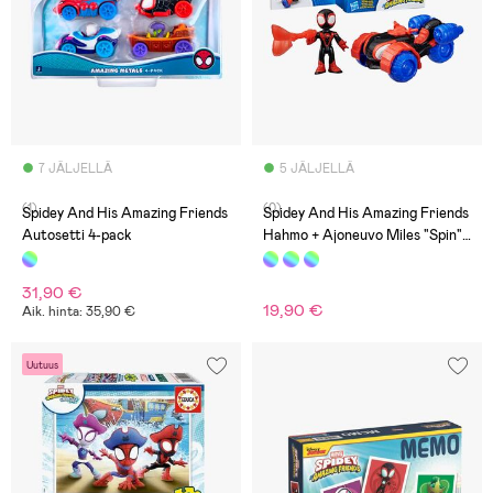
7 JÄLJELLÄ
5 JÄLJELLÄ
(1)
(0)
Spidey And His Amazing Friends
Spidey And His Amazing Friends
Autosetti 4-pack
Hahmo + Ajoneuvo Miles "Spin"
Morales Techno-Racer
31,90 €
19,90 €
Aik. hinta: 35,90 €
Uutuus