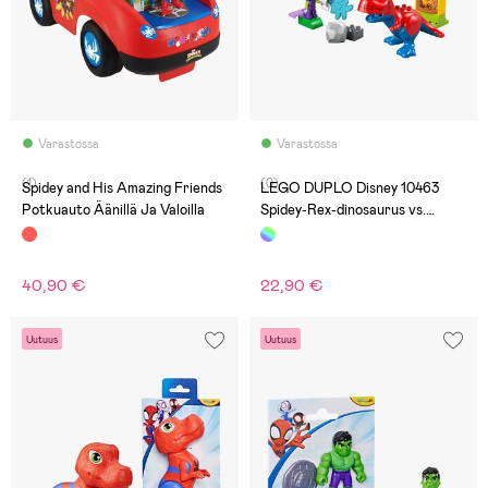
Varastossa
Varastossa
(1)
(0)
Spidey and His Amazing Friends
LEGO DUPLO Disney 10463
Potkuauto Äänillä Ja Valoilla
Spidey-Rex-dinosaurus vs.
Green Goblin
40,90 €
22,90 €
Uutuus
Uutuus