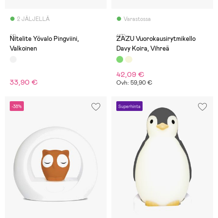
2 JÄLJELLÄ
Varastossa
(1)
(17)
Nitelite Yövalo Pingviini,
ZAZU Vuorokausirytmikello
Valkoinen
Davy Koira, Vihreä
42,09 €
33,90 €
Ovh: 59,90 €
-38%
Superhinta