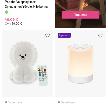
(1)
Pabobo Valoprojektori
Dynaaminen Yövalo, Kilpikonna
49,09 €
Ovh: 79,90 €
Superhinta
Varastossa
Varastossa