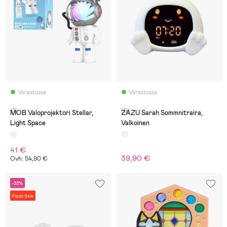
Varastossa
Varastossa
(1)
(0)
MOB Valoprojektori Stellar,
ZAZU Sarah Sommnitraira,
Light Space
Valkoinen
41 €
39,90 €
Ovh: 54,90 €
-33%
Flash Sale