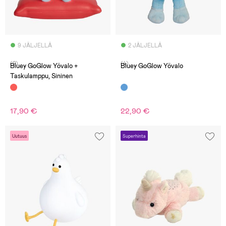
9 JÄLJELLÄ
2 JÄLJELLÄ
(2)
(4)
Bluey GoGlow Yövalo +
Bluey GoGlow Yövalo
Taskulamppu, Sininen
17,90 €
22,90 €
Uutuus
Superhinta