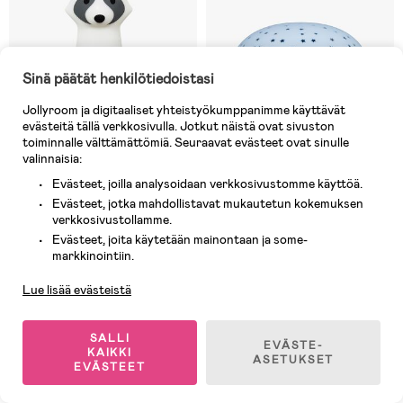
Sinä päätät henkilötiedoistasi
Jollyroom ja digitaaliset yhteistyökumppanimme käyttävät
evästeitä tällä verkkosivulla. Jotkut näistä ovat sivuston
toiminnalle välttämättömiä. Seuraavat evästeet ovat sinulle
valinnaisia:
Evästeet, joilla analysoidaan verkkosivustomme käyttöä.
Evästeet, jotka mahdollistavat mukautetun kokemuksen
verkkosivustollamme.
3 JÄLJELLÄ
9 JÄLJELLÄ
Evästeet, joita käytetään mainontaan ja some-
Asiakaspalvelu
(0)
(1)
markkinointiin.
bblüv Yövalo Taskulamppu 2-in-1
Bamse Yövalo
Lue lisää evästeistä
28,09 €
36,90 €
Ovh: 39,90 €
SALLI
EVÄSTE-
KAIKKI
ASETUKSET
EVÄSTEET