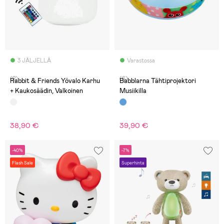
3 JÄLJELLÄ
Varastossa
(2)
(6)
Rabbit & Friends Yövalo Karhu
Babblarna Tähtiprojektori
+ Kaukosäädin, Valkoinen
Musiikilla
38,90 €
39,90 €
-40%
-7%
Flash Sale
Superhinta