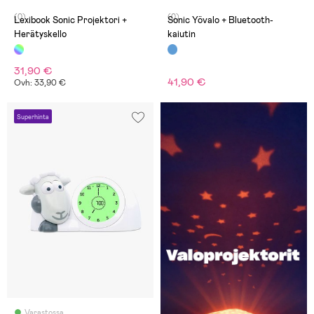
(0)
(0)
Lexibook Sonic Projektori +
Sonic Yövalo + Bluetooth-
Herätyskello
kaiutin
31,90 €
41,90 €
Ovh: 33,90 €
Superhinta
Varastossa