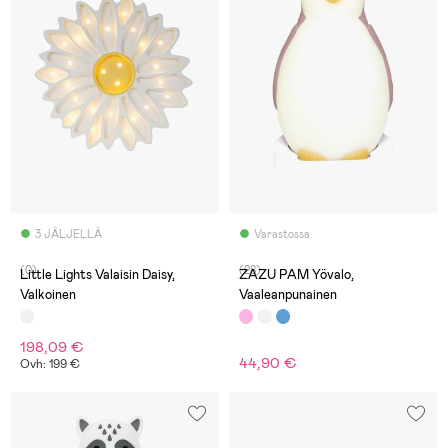
3 JÄLJELLÄ
Varastossa
(0)
(28)
Little Lights Valaisin Daisy,
ZAZU PAM Yövalo,
Valkoinen
Vaaleanpunainen
198,09 €
44,90 €
Ovh: 199 €