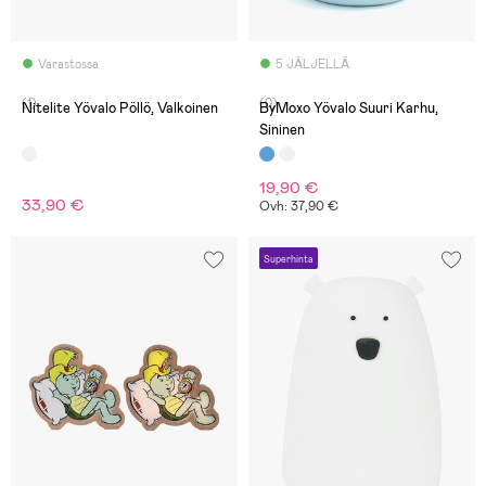
Varastossa
5 JÄLJELLÄ
(1)
(0)
Nitelite Yövalo Pöllö, Valkoinen
ByMoxo Yövalo Suuri Karhu,
Sininen
19,90 €
33,90 €
Ovh: 37,90 €
Superhinta