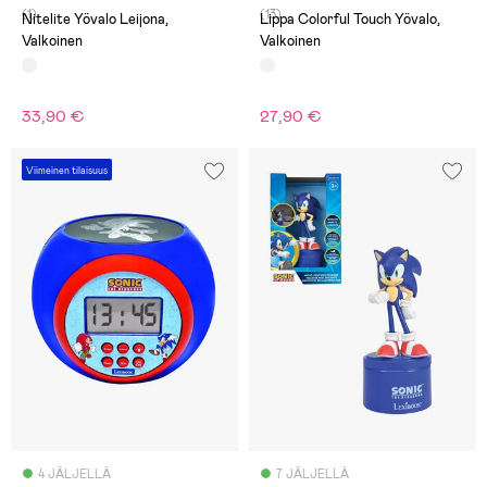
(1)
(13)
Nitelite Yövalo Leijona,
Lippa Colorful Touch Yövalo,
Valkoinen
Valkoinen
33,90 €
27,90 €
Viimeinen tilaisuus
4 JÄLJELLÄ
7 JÄLJELLÄ