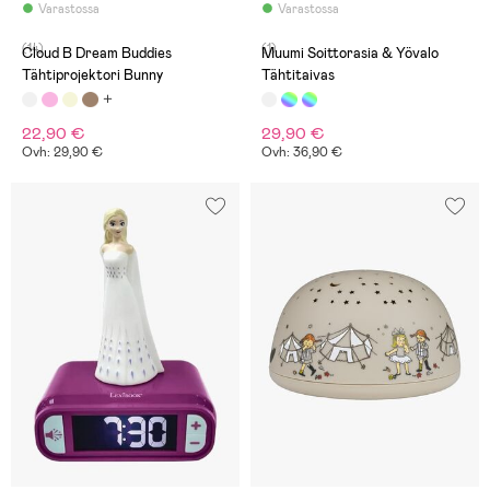
Varastossa
Varastossa
(14)
(1)
Cloud B Dream Buddies
Muumi Soittorasia & Yövalo
Tähtiprojektori Bunny
Tähtitaivas
22,90 €
29,90 €
Ovh: 29,90 €
Ovh: 36,90 €