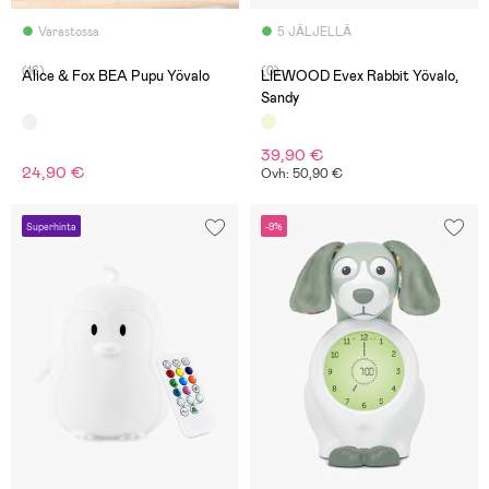
Varastossa
5 JÄLJELLÄ
(16)
(0)
Alice & Fox BEA Pupu Yövalo
LIEWOOD Evex Rabbit Yövalo,
Sandy
39,90 €
24,90 €
Ovh: 50,90 €
Superhinta
-9%