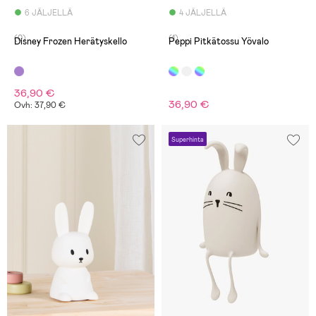
6 JÄLJELLÄ
4 JÄLJELLÄ
(0)
(1)
Disney Frozen Herätyskello
Peppi Pitkätossu Yövalo
36,90 €
36,90 €
Ovh: 37,90 €
Superhinta