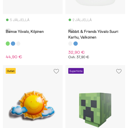
5 JÄLJELLÄ
2 JÄLJELLÄ
(0)
(0)
Bamse Yövalo, Kilpinen
Rabbit & Friends Yövalo Suuri
Karhu, Valkoinen
32,90 €
44,90 €
Ovh: 37,90 €
Outlet
Superhinta