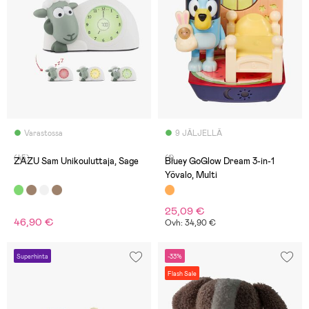
Varastossa
9 JÄLJELLÄ
(45)
(1)
ZAZU Sam Unikouluttaja, Sage
Bluey GoGlow Dream 3-in-1
Yövalo, Multi
25,09 €
46,90 €
Ovh: 34,90 €
Superhinta
-33%
Flash Sale