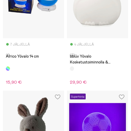
7 JÄLJELLÄ
4 JÄLJELLÄ
(1)
(0)
Alrico Yövalo 14 cm
bblüv Yövalo
Kosketustoiminnolla &
Kaukosäätimellä, Pöllö
15,90 €
29,90 €
Superhinta