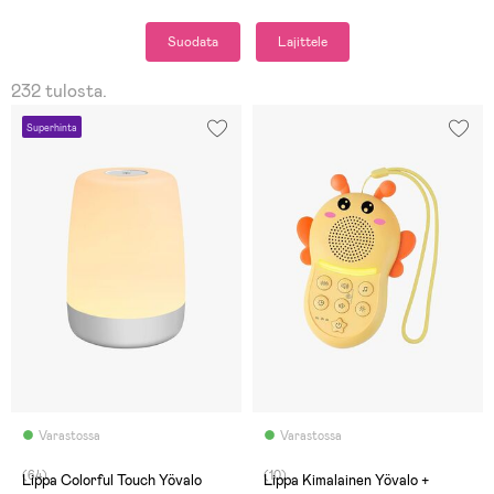
Suodata
Lajittele
232 tulosta.
Superhinta
Varastossa
Varastossa
(64)
(10)
Lippa Colorful Touch Yövalo
Lippa Kimalainen Yövalo +