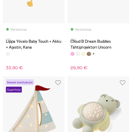
Varastossa
Varastossa
(0)
(14)
Lippa Yövalo Baby Touch + Akku
Cloud B Dream Buddies
+ Ajastin, Kana
Tähtiprojektori Unicorn
33,90 €
29,90 €
Ilmaiset toimituskulut
Superhinta