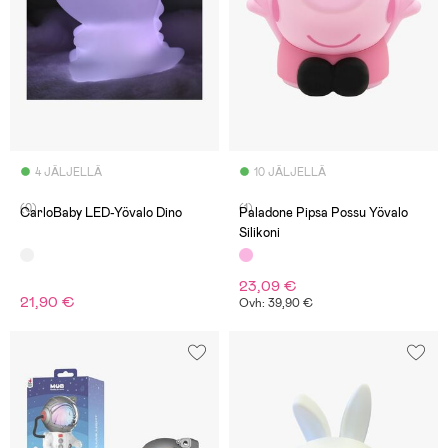
4 JÄLJELLÄ
10 JÄLJELLÄ
(0)
(1)
CarloBaby LED-Yövalo Dino
Paladone Pipsa Possu Yövalo
Silikoni
23,09 €
21,90 €
Ovh: 39,90 €