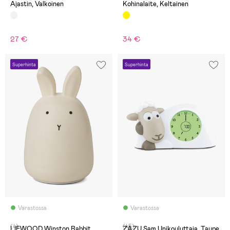
Ajastin, Valkoinen
Kohinalaite, Keltainen
27 €
34 €
Superhinta
Superhinta
Varastossa
Varastossa
(4)
(45)
LIEWOOD Winston Rabbit
ZAZU Sam Unikouluttaja, Taupe