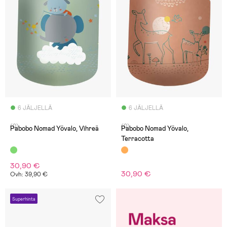
6 JÄLJELLÄ
6 JÄLJELLÄ
(0)
(0)
Pabobo Nomad Yövalo, Vihreä
Pabobo Nomad Yövalo,
Terracotta
30,90 €
30,90 €
Ovh: 39,90 €
Superhinta