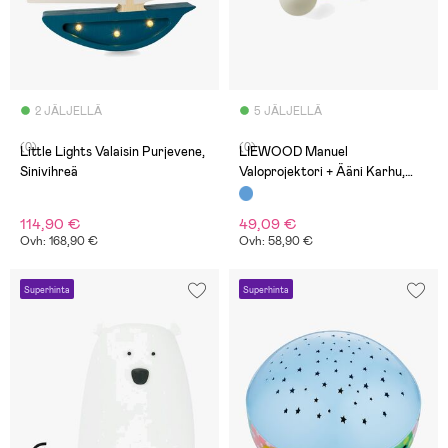
2 JÄLJELLÄ
5 JÄLJELLÄ
(0)
(0)
Little Lights Valaisin Purjevene,
LIEWOOD Manuel
Sinivihreä
Valoprojektori + Ääni Karhu,
Dove Blue
114,90 €
49,09 €
Ovh: 168,90 €
Ovh: 58,90 €
Superhinta
Superhinta