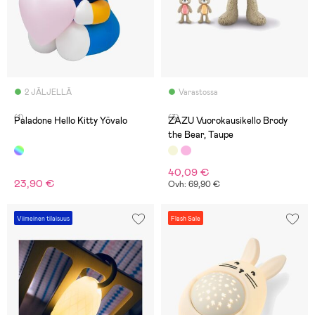
2 JÄLJELLÄ
Varastossa
(1)
(3)
Paladone Hello Kitty Yövalo
ZAZU Vuorokausikello Brody
the Bear, Taupe
40,09 €
23,90 €
Ovh: 69,90 €
Viimeinen tilaisuus
Flash Sale