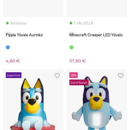
Varastossa
7 JÄLJELLÄ
(4)
(0)
Fippla Yövalo Aurinko
Minecraft Creeper LED Yövalo
4,90 €
37,90 €
Superhinta
-28%
End of Season