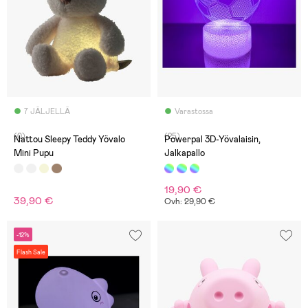
7 JÄLJELLÄ
Varastossa
(0)
(25)
Nattou Sleepy Teddy Yövalo
Powerpal 3D-Yövalaisin,
Mini Pupu
Jalkapallo
19,90 €
39,90 €
Ovh: 29,90 €
-12%
Flash Sale