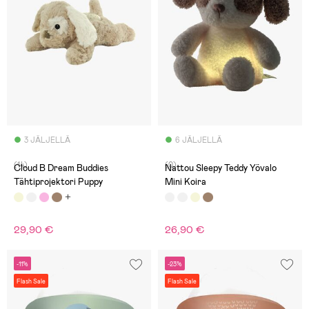
3 JÄLJELLÄ
6 JÄLJELLÄ
(14)
(0)
Cloud B Dream Buddies
Nattou Sleepy Teddy Yövalo
Tähtiprojektori Puppy
Mini Koira
29,90 €
26,90 €
-11%
-23%
Flash Sale
Flash Sale