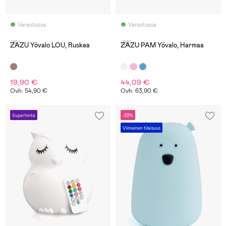
Varastossa
Varastossa
(19)
(28)
ZAZU Yövalo LOU, Ruskea
ZAZU PAM Yövalo, Harmaa
19,90 €
44,09 €
Ovh: 54,90 €
Ovh: 63,90 €
Superhinta
-33%
Viimeinen tilaisuus