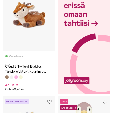
Varastossa
(14)
Cloud B Twilight Buddies
Tähtiprojektori, Kauriinvasa
43,09 €
Ovh: 49,90 €
Ilmaiset toimituskulut
-30%
End of Season