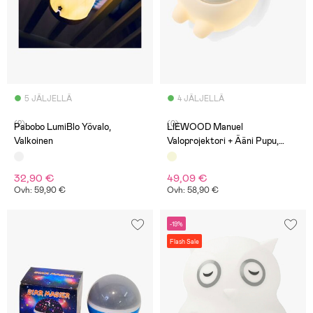
5 JÄLJELLÄ
4 JÄLJELLÄ
(2)
(0)
Pabobo LumiBlo Yövalo,
LIEWOOD Manuel
Valkoinen
Valoprojektori + Ääni Pupu,
Sandy
32,90 €
49,09 €
Ovh: 59,90 €
Ovh: 58,90 €
-19%
Flash Sale