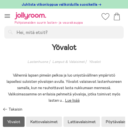
Hoppa
Juhlista viikonloppua valikoiduilla suosikeilla →
till
innehållet
Pohjoismaiden suurin lasten- ja vauvakauppa
Hae
Yövalot
Lastenhuone
Lamput & Valaisimet
Yövalot
Vähennä lapsen pimeän pelkoa ja luo uniystävällinen ympäristö
lapsellesi suloisten yövalojen avulla. Yövalot valaisevat lastenhuoneen
samalla, kun ne rauhoittavat lasta nukkumaan mennessä.
Valikoimassamme on erilaisia pehmeitä yövaloja, jotka toimivat myös
lasten u
...
Lue lisää
Takaisin
Yövalot
Kattovalaisimet
Lattiavalaisimet
Pöytävalais