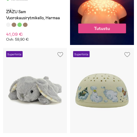
(45)
ZAZU Sam
Vuorokausirytmikello, Harmaa
41,09 €
Ovh: 59,90 €
Superhinta
Superhinta