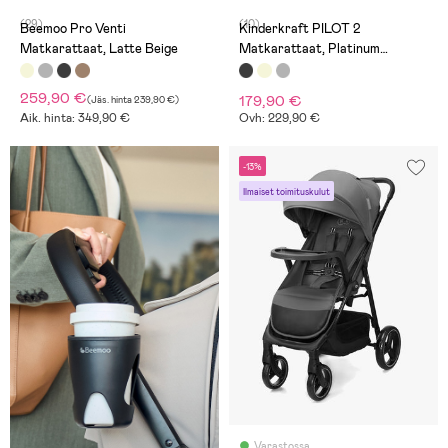
(29)
(10)
Beemoo Pro Venti
Kinderkraft PILOT 2
Matkarattaat, Latte Beige
Matkarattaat, Platinum
Midnight Black
259,90 €
179,90 €
(
Jäs. hinta
239,90 €
)
Aik. hinta: 349,90 €
Ovh: 229,90 €
-13%
Ilmaiset toimituskulut
Varastossa