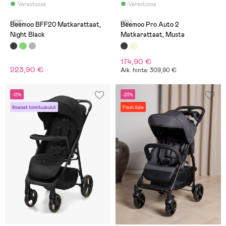
Varastossa
Varastossa
(108)
(24)
Beemoo BFF20 Matkarattaat,
Beemoo Pro Auto 2
Night Black
Matkarattaat, Musta
174,90 €
223,90 €
Aik. hinta: 309,90 €
-13%
-33%
Ilmaiset toimituskulut
Flash Sale