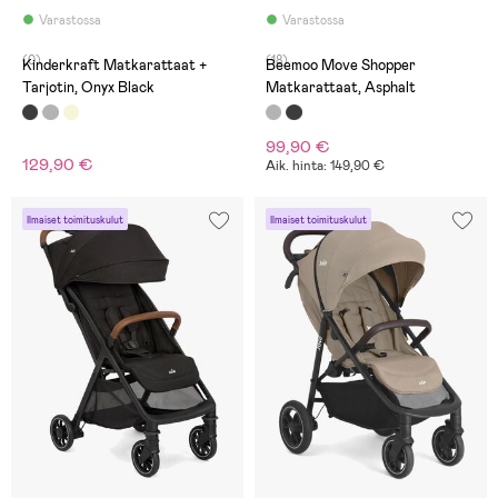
Varastossa
Varastossa
(0)
(18)
Kinderkraft Matkarattaat +
Beemoo Move Shopper
Tarjotin, Onyx Black
Matkarattaat, Asphalt
99,90 €
129,90 €
Aik. hinta: 149,90 €
Ilmaiset toimituskulut
Ilmaiset toimituskulut