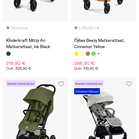
Varastossa
1 JÄLJELLÄ
(1)
(0)
Kinderkraft Mitzy Air
Cybex Beezy Matkarattaat,
Matkarattaat, Ink Black
Cinnamon Yellow
219,90 €
286,90 €
Ovh: 329,90 €
Ovh: 319,90 €
Ilmaiset toimituskulut
Ilmaiset toimituskulut
Viimeinen tilaisuus