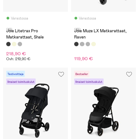
Varastossa
Varastossa
(18)
(19)
Joie Litetrax Pro
Joie Muze LX Matkarattaat,
Matkarattaat, Shale
Raven
218,90 €
119,90 €
Ovh: 219,90 €
Testivoittaja
Bestseller
Ilmaiset toimituskulut
Ilmaiset toimituskulut