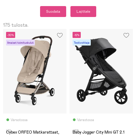
Suodata
Lajittele
175 tulosta.
-30%
-12%
Ilmaiset toimituskulut
Testivoittaja
Varastossa
Varastossa
(0)
(61)
Cybex ORFEO Matkarattaat,
Baby Jogger City Mini GT 2.1