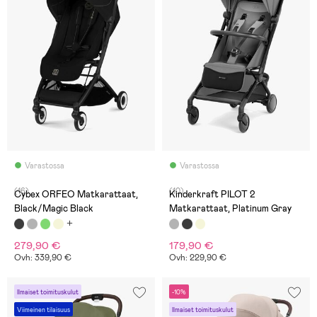
Varastossa
Varastossa
(16)
(10)
Cybex ORFEO Matkarattaat,
Kinderkraft PILOT 2
Black/Magic Black
Matkarattaat, Platinum Gray
279,90 €
179,90 €
Ovh: 339,90 €
Ovh: 229,90 €
Ilmaiset toimituskulut
-10%
Viimeinen tilaisuus
Ilmaiset toimituskulut