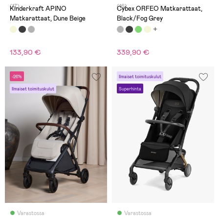
(17)
(16)
Kinderkraft APINO
Cybex ORFEO Matkarattaat,
Matkarattaat, Dune Beige
Black/Fog Grey
133,90 €
339,90 €
-26%
Ilmaiset toimituskulut
Ilmaiset toimituskulut
Superhinta
Varastossa
Varastossa