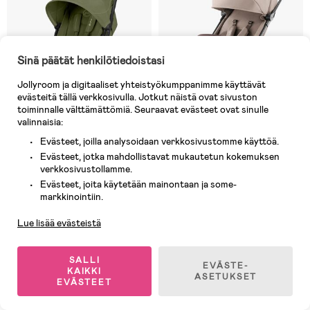
Sinä päätät henkilötiedoistasi
Jollyroom ja digitaaliset yhteistyökumppanimme käyttävät
evästeitä tällä verkkosivulla. Jotkut näistä ovat sivuston
toiminnalle välttämättömiä. Seuraavat evästeet ovat sinulle
valinnaisia:
Evästeet, joilla analysoidaan verkkosivustomme käyttöä.
Evästeet, jotka mahdollistavat mukautetun kokemuksen
verkkosivustollamme.
2 JÄLJELLÄ
Varastossa
Evästeet, joita käytetään mainontaan ja some-
Asiakaspalvelu
(16)
(1)
markkinointiin.
Cybex ORFEO Matkarattaat,
Britax Römer Tira
Taupe/Moss Green
Matkarattaat, Teak
Lue lisää evästeistä
244,90 €
339,90 €
Ovh: 276,90 €
SALLI
EVÄSTE-
KAIKKI
ASETUKSET
EVÄSTEET
Bestseller
-29%