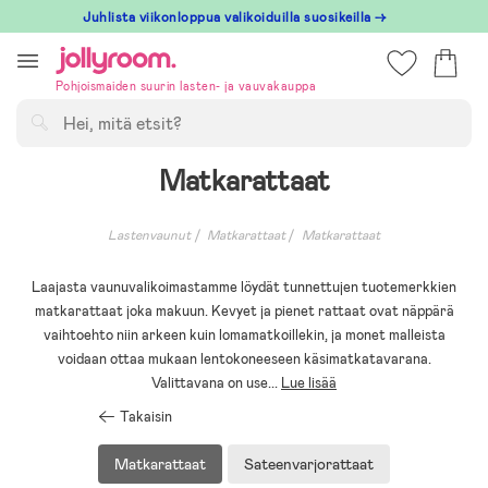
Hoppa
Juhlista viikonloppua valikoiduilla suosikeilla →
till
innehållet
Pohjoismaiden suurin lasten- ja vauvakauppa
Hae
Matkarattaat
Lastenvaunut
Matkarattaat
Matkarattaat
Laajasta vaunuvalikoimastamme löydät tunnettujen tuotemerkkien
matkarattaat joka makuun. Kevyet ja pienet rattaat ovat näppärä
vaihtoehto niin arkeen kuin lomamatkoillekin, ja monet malleista
voidaan ottaa mukaan lentokoneeseen käsimatkatavarana.
Valittavana on use
...
Lue lisää
Takaisin
Matkarattaat
Sateenvarjorattaat