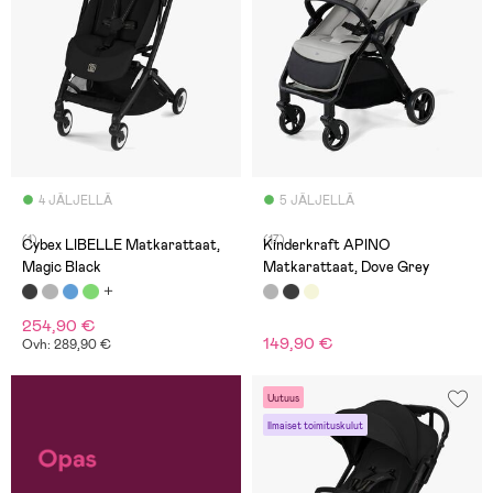
4 JÄLJELLÄ
5 JÄLJELLÄ
(1)
(17)
Cybex LIBELLE Matkarattaat,
Kinderkraft APINO
Magic Black
Matkarattaat, Dove Grey
254,90 €
149,90 €
Ovh: 289,90 €
Uutuus
Ilmaiset toimituskulut