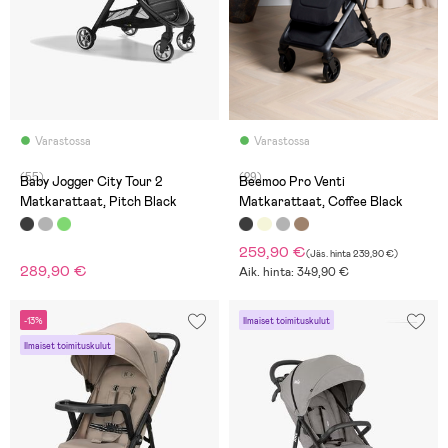
Varastossa
Varastossa
(55)
(29)
Baby Jogger City Tour 2
Beemoo Pro Venti
Matkarattaat, Pitch Black
Matkarattaat, Coffee Black
259,90 €
(
Jäs. hinta
239,90 €
)
289,90 €
Aik. hinta: 349,90 €
-13%
Ilmaiset toimituskulut
Ilmaiset toimituskulut