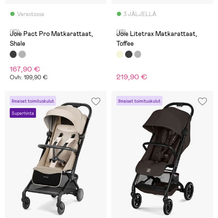
Varastossa
3 JÄLJELLÄ
(10)
(18)
Joie Pact Pro Matkarattaat,
Joie Litetrax Matkarattaat,
Shale
Toffee
167,90 €
219,90 €
Ovh: 199,90 €
Ilmaiset toimituskulut
Ilmaiset toimituskulut
Superhinta