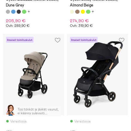
Dune Grey
Almond Beige
205,90 €
274,90 €
Ovh: 289,90 €
Ovh: 319,90 €
Ilmaiset toimituskulut
Ilmaiset toimituskulut
Tosi tönköt ja jäykät vaunut,
ei käänny sulavasti.
Rengaslukko menee
itsestään välillä päälle, ja
Varastossa
Varastossa
lukon asento vaihtelee -
joskus poljin pitää olla