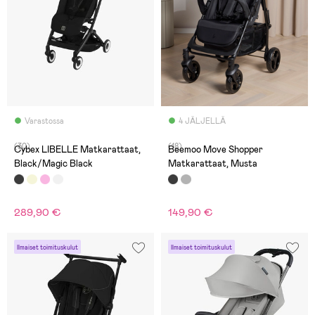
Varastossa
4 JÄLJELLÄ
(30)
(18)
Cybex LIBELLE Matkarattaat,
Beemoo Move Shopper
Black/Magic Black
Matkarattaat, Musta
289,90 €
149,90 €
Ilmaiset toimituskulut
Ilmaiset toimituskulut