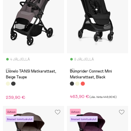
4 JÄLJELLÄ
8 JÄLJELLÄ
(0)
(0)
Lionelo TANSI Matkarattaat,
Bumprider Connect Mini
Beige Taupe
Matkarattaat, Black
463,90 €
239,90 €
(
Jäs. hinta
449,90 €
)
Uutuus
Uutuus
Ilmaiset toimituskulut
Ilmaiset toimituskulut