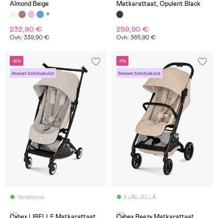
Almond Beige
Matkarattaat, Opulent Black
232,90 €
259,90 €
Ovh: 339,90 €
Ovh: 365,90 €
-10%
-11%
Ilmaiset toimituskulut
Ilmaiset toimituskulut
Varastossa
8 JÄLJELLÄ
(0)
(0)
Cybex LIBELLE Matkarattaat,
Cybex Beezy Matkarattaat,