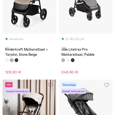
Varastossa
10 JÄLJELLÄ
(0)
(18)
Kinderkraft Matkarattaat +
Joie Litetrax Pro
Tarjotin, Stone Beige
Matkarattaat, Pebble
129,90 €
249,90 €
-35%
Testivoittaja
Ilmaiset toimituskulut
Ilmaiset toimituskulut