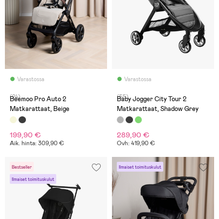
Varastossa
Varastossa
(24)
(55)
Beemoo Pro Auto 2
Baby Jogger City Tour 2
Matkarattaat, Beige
Matkarattaat, Shadow Grey
199,90 €
289,90 €
Aik. hinta: 309,90 €
Ovh: 419,90 €
Bestseller
Ilmaiset toimituskulut
Ilmaiset toimituskulut