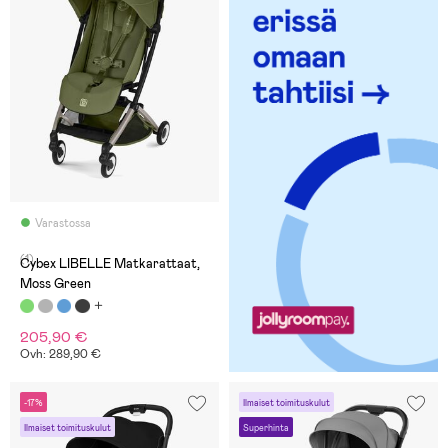
Varastossa
(1)
Cybex LIBELLE Matkarattaat,
Moss Green
205,90 €
Ovh: 289,90 €
-17%
Ilmaiset toimituskulut
Ilmaiset toimituskulut
Superhinta