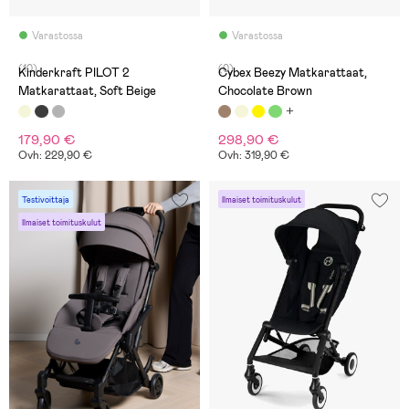
Varastossa
Varastossa
(10)
(0)
Kinderkraft PILOT 2
Cybex Beezy Matkarattaat,
Matkarattaat, Soft Beige
Chocolate Brown
179,90 €
298,90 €
Ovh: 229,90 €
Ovh: 319,90 €
Testivoittaja
Ilmaiset toimituskulut
Ilmaiset toimituskulut