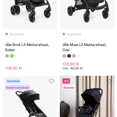
Varastossa
Varastossa
(9)
(19)
Joie Brisk LX Matkarattaat,
Joie Muze LX Matkarattaat,
Ember
Coal
105,90 €
109,90 €
Ovh: 149,90 €
Testivoittaja
-26%
Ilmaiset toimituskulut
Bestseller