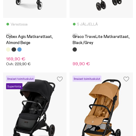
Varastossa
5 JÄLJELLÄ
(0)
(0)
Cybex Agis Matkarattaat,
Graco TraveLite Matkarattaat,
Almond Beige
Black/Grey
169,90 €
99,90 €
Ovh: 229,90 €
Ilmaiset toimituskulut
Ilmaiset toimituskulut
Superhinta