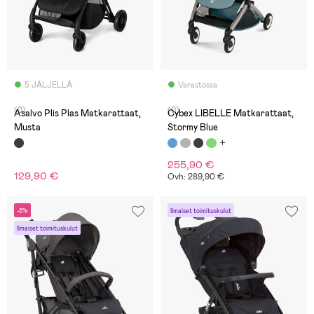
5 JÄLJELLÄ
Varastossa
(0)
(0)
Asalvo Plis Plas Matkarattaat,
Cybex LIBELLE Matkarattaat,
Musta
Stormy Blue
255,90 €
129,90 €
Ovh: 289,90 €
-8%
Ilmaiset toimituskulut
Ilmaiset toimituskulut