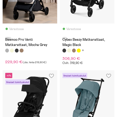
Varastossa
Varastossa
(29)
(0)
Beemoo Pro Venti
Cybex Beezy Matkarattaat,
Matkarattaat, Mocha Grey
Magic Black
306,90 €
229,90 €
(
Jäs. hinta
219,90 €
)
Ovh: 319,90 €
-41%
Ilmaiset toimituskulut
Ilmaiset toimituskulut