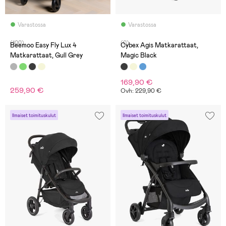
Varastossa
Varastossa
(100)
(0)
Beemoo Easy Fly Lux 4
Cybex Agis Matkarattaat,
Matkarattaat, Gull Grey
Magic Black
169,90 €
259,90 €
Ovh: 229,90 €
Ilmaiset toimituskulut
Ilmaiset toimituskulut