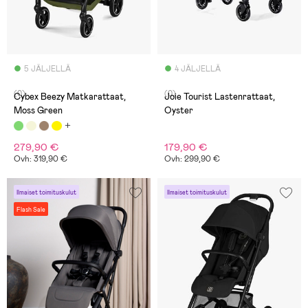
5 JÄLJELLÄ
4 JÄLJELLÄ
(0)
(0)
Cybex Beezy Matkarattaat,
Joie Tourist Lastenrattaat,
Moss Green
Oyster
279,90 €
179,90 €
Ovh: 319,90 €
Ovh: 299,90 €
Ilmaiset toimituskulut
Ilmaiset toimituskulut
Flash Sale