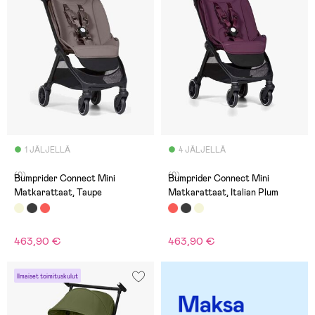
1 JÄLJELLÄ
4 JÄLJELLÄ
(0)
(0)
Bumprider Connect Mini
Bumprider Connect Mini
Matkarattaat, Taupe
Matkarattaat, Italian Plum
463,90 €
463,90 €
Ilmaiset toimituskulut