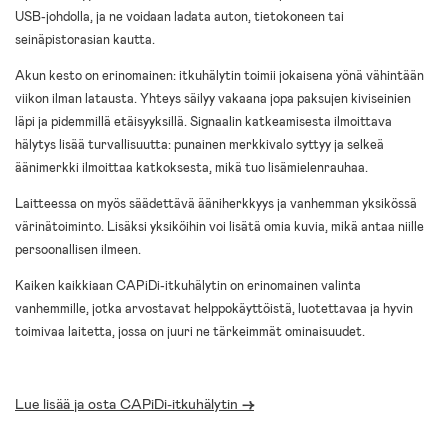
USB-johdolla, ja ne voidaan ladata auton, tietokoneen tai
seinäpistorasian kautta.
Akun kesto on erinomainen: itkuhälytin toimii jokaisena yönä vähintään
viikon ilman latausta. Yhteys säilyy vakaana jopa paksujen kiviseinien
läpi ja pidemmillä etäisyyksillä. Signaalin katkeamisesta ilmoittava
hälytys lisää turvallisuutta: punainen merkkivalo syttyy ja selkeä
äänimerkki ilmoittaa katkoksesta, mikä tuo lisämielenrauhaa.
Laitteessa on myös säädettävä ääniherkkyys ja vanhemman yksikössä
värinätoiminto. Lisäksi yksiköihin voi lisätä omia kuvia, mikä antaa niille
persoonallisen ilmeen.
Kaiken kaikkiaan CAPiDi-itkuhälytin on erinomainen valinta
vanhemmille, jotka arvostavat helppokäyttöistä, luotettavaa ja hyvin
toimivaa laitetta, jossa on juuri ne tärkeimmät ominaisuudet.
Lue lisää ja osta CAPiDi-itkuhälytin
->