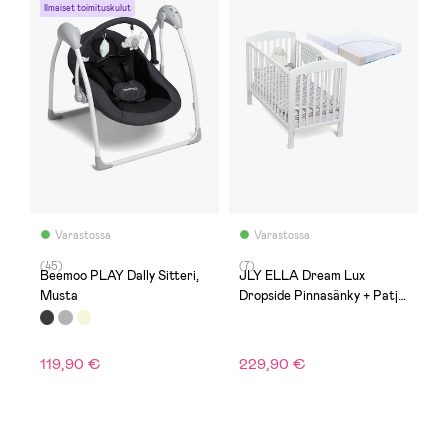
Ilmaiset toimituskulut
Varastossa
Varastossa
(45)
(7)
Beemoo PLAY Dally Sitteri,
JLY ELLA Dream Lux
Musta
Dropside Pinnasänky + Patja,
Valkoinen
119,90 €
229,90 €