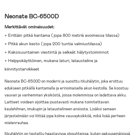
Neonate BC-6500D
Merkittävät ominaisuudet:
+ Erittäin pitkä kantama (jopa 800 metriä avoimessa tilassa)
+ Pitkä akun kesto (jopa 200 tuntia valmiustilassa)
+ Kaksisuuntainen viestintä ja selkeät hälytystoiminnot
+ Helppokäyttöinen, mukana laturi, latausteline ja
kiinnitystarvikkeet
Neonate BC-6500D on moderni ja suosittu itkuhälytin, joka erottuu
edukseen pitkällä kantamalla ja erinomaisella akun kestolla. Se koostuu
vauvan ja vanhemman yksiköstä, joissa molemmissa on ladattava akku.
Laitteet voidaan sijoittaa joustavasti mukana toimitettavan
kaulahihnan, imukupin ja lataustelineen ansiosta. Lisäksi samaan
järjestelmään voi liittää jopa kolme vauvayksikköä, mikä lisää perheen
mielenrauhaa.
Itkuhälytin on testattu haastavissa olosuhteissa, kuten paksuseinäisissä