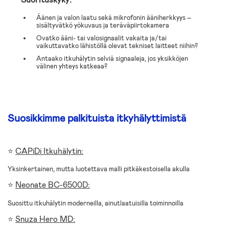
Äänen ja valon laatu sekä mikrofonin ääniherkkyys –
sisältyvätkö yökuvaus ja teräväpiirtokamera
Ovatko ääni- tai valosignaalit vakaita ja/tai
vaikuttavatko lähistöllä olevat tekniset laitteet niihin?
Antaako itkuhälytin selviä signaaleja, jos yksikköjen
välinen yhteys katkeaa?
Suosikkimme palkituista itkyhälyttimistä
⭐
CAPiDi Itkuhälytin:
Yksinkertainen, mutta luotettava malli pitkäkestoisella akulla
⭐
Neonate BC-6500D:
Suosittu itkuhälytin moderneilla, ainutlaatuisilla toiminnoilla
⭐
Snuza Hero MD: