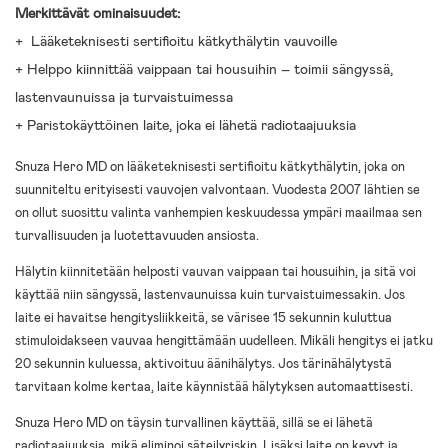
Merkittävät ominaisuudet:
+ Lääketeknisesti sertifioitu kätkythälytin vauvoille
+ Helppo kiinnittää vaippaan tai housuihin – toimii sängyssä,
lastenvaunuissa ja turvaistuimessa
+ Paristokäyttöinen laite, joka ei lähetä radiotaajuuksia
Snuza Hero MD on lääketeknisesti sertifioitu kätkythälytin, joka on
suunniteltu erityisesti vauvojen valvontaan. Vuodesta 2007 lähtien se
on ollut suosittu valinta vanhempien keskuudessa ympäri maailmaa sen
turvallisuuden ja luotettavuuden ansiosta.
Hälytin kiinnitetään helposti vauvan vaippaan tai housuihin, ja sitä voi
käyttää niin sängyssä, lastenvaunuissa kuin turvaistuimessakin. Jos
laite ei havaitse hengitysliikkeitä, se värisee 15 sekunnin kuluttua
stimuloidakseen vauvaa hengittämään uudelleen. Mikäli hengitys ei jatku
20 sekunnin kuluessa, aktivoituu äänihälytys. Jos tärinähälytystä
tarvitaan kolme kertaa, laite käynnistää hälytyksen automaattisesti.
Snuza Hero MD on täysin turvallinen käyttää, sillä se ei lähetä
radiotaajuuksia, mikä eliminoi säteilyriskin. Lisäksi laite on kevyt ja