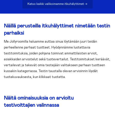
Katso kaikki valikoimamme itkuhälyttimet ->
Näillä perusteilla itkuhälyttimet nimetään testin
parhaiksi
Me Jollyroomilla haluamme auttaa sinua löytämään juuri teidän
perheellenne parhaat tuotteet. Hyödynnämme luotettavia
testitoimituksia, joiden pohjana toimivat ammattilaisten arviot,
asiakkaiden arvostelut sekä tuotevertailut. Testitoimitukset keräävät,
vertailevat ja tekevät omia testejään valitakseen parhaan tuotteen
kussakin kategoriassa. Testin taustalla olevan arvioinnin löydät
tuotekuvauksesta, kun klikkaat tuotetta.
Näitä ominaisuuksia on arvioitu
testivoittajien valinnassa