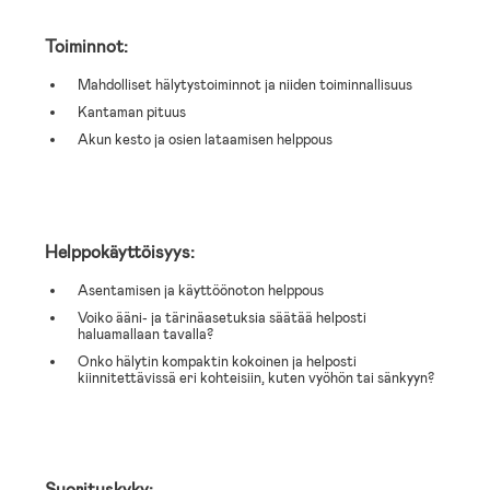
Toiminnot:
Mahdolliset hälytystoiminnot ja niiden toiminnallisuus
Kantaman pituus
Akun kesto ja osien lataamisen helppous
Helppokäyttöisyys:
Asentamisen ja käyttöönoton helppous
Voiko ääni- ja tärinäasetuksia säätää helposti
haluamallaan tavalla?
Onko hälytin kompaktin kokoinen ja helposti
kiinnitettävissä eri kohteisiin, kuten vyöhön tai sänkyyn?
Suorituskyky: