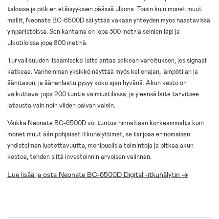
taloissa ja pitkien etäisyyksien päässä ulkona. Toisin kuin monet muut
mallit, Neonate BC-6500D säilyttää vakaan yhteyden myös haastavissa
ympäristöissä. Sen kantama on jopa 300 metriä seinien läpi ja
ulkotiloissa jopa 800 metriä.
Turvallisuuden lisäämiseksi laite antaa selkeän varoituksen, jos signaali
katkeaa. Vanhemman yksikkö näyttää myös kellonajan, lämpötilan ja
äänitason, ja äänenlaatu pysyy koko ajan hyvänä. Akun kesto on
vaikuttava: jopa 200 tuntia valmiustilassa, ja yleensä laite tarvitsee
latausta vain noin viiden päivän välein.
Vaikka Neonate BC-6500D voi tuntua hinnaltaan korkeammalta kuin
monet muut äänipohjaiset itkuhälyttimet, se tarjoaa erinomaisen
yhdistelmän luotettavuutta, monipuolisia toimintoja ja pitkää akun
kestoa, tehden siitä investoinnin arvoisen valinnan.
Lue lisää ja osta Neonate BC-6500D Digital -itkuhälytin
->