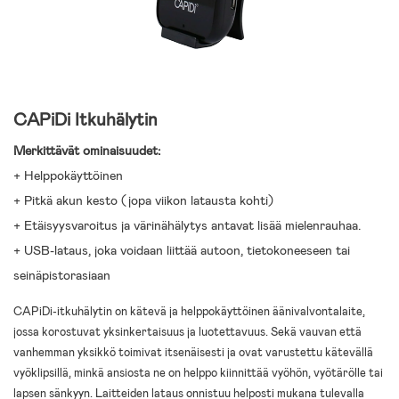
CAPiDi Itkuhälytin
Merkittävät ominaisuudet:
+ Helppokäyttöinen
+ Pitkä akun kesto (jopa viikon latausta kohti)
+ Etäisyysvaroitus ja värinähälytys antavat lisää mielenrauhaa.
+ USB-lataus, joka voidaan liittää autoon, tietokoneeseen tai
seinäpistorasiaan
CAPiDi-itkuhälytin on kätevä ja helppokäyttöinen äänivalvontalaite,
jossa korostuvat yksinkertaisuus ja luotettavuus. Sekä vauvan että
vanhemman yksikkö toimivat itsenäisesti ja ovat varustettu kätevällä
vyöklipsillä, minkä ansiosta ne on helppo kiinnittää vyöhön, vyötärölle tai
lapsen sänkyyn. Laitteiden lataus onnistuu helposti mukana tulevalla