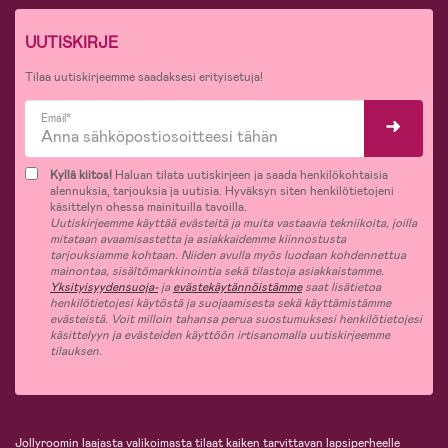
UUTISKIRJE
Tilaa uutiskirjeemme saadaksesi erityisetuja!
Email*
Kyllä kiitos!
Haluan tilata uutiskirjeen ja saada henkilökohtaisia
alennuksia, tarjouksia ja uutisia. Hyväksyn siten henkilötietojeni
käsittelyn ohessa mainituilla tavoilla.
Uutiskirjeemme käyttää evästeitä ja muita vastaavia tekniikoita, joilla
mitataan avaamisastetta ja asiakkaidemme kiinnostusta
tarjouksiamme kohtaan. Niiden avulla myös luodaan kohdennettua
mainontaa, sisältömarkkinointia sekä tilastoja asiakkaistamme.
Yksityisyydensuoja-
ja
evästekäytännöistämme
saat lisätietoa
henkilötietojesi käytöstä ja suojaamisesta sekä käyttämistämme
evästeistä. Voit milloin tahansa perua suostumuksesi henkilötietojesi
käsittelyyn ja evästeiden käyttöön irtisanomalla uutiskirjeemme
tilauksen.
Jollyroomin laajasta valikoimasta tilaat kaiken tarvittavan lapsiperheelle