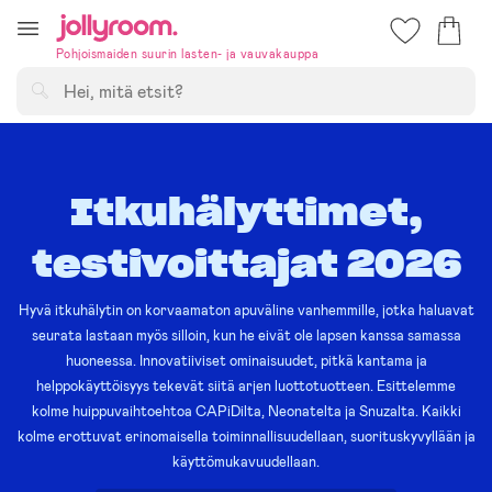
Hoppa
till
Pohjoismaiden suurin lasten- ja vauvakauppa
innehållet
Hae
Itkuhälyttimet,
testivoittajat 2026
Hyvä itkuhälytin on korvaamaton apuväline vanhemmille, jotka haluavat
seurata lastaan myös silloin, kun he eivät ole lapsen kanssa samassa
huoneessa. Innovatiiviset ominaisuudet, pitkä kantama ja
helppokäyttöisyys tekevät siitä arjen luottotuotteen. Esittelemme
kolme huippuvaihtoehtoa CAPiDilta, Neonatelta ja Snuzalta. Kaikki
kolme erottuvat erinomaisella toiminnallisuudellaan, suorituskyvyllään ja
käyttömukavuudellaan.